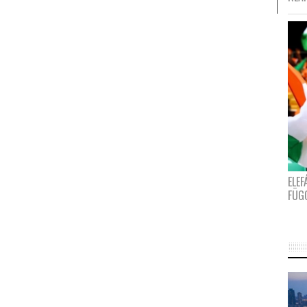
ELE
FÜG