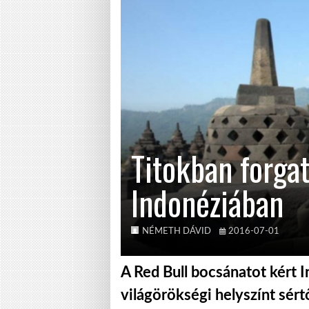
Titokban forgat
Indonéziában
NÉMETH DÁVID
2016-07-01
A Red Bull bocsánatot kért I
világörökségi helyszínt sért