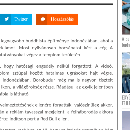
Twitter
Hozzászólás
A bu
 legnagyobb buddhista építménye Indonéziában, ahol a
buda
reklámot. Most nyilvánosan bocsánatot kért a cég. A
tatványokat végez a templom területén.
a, hogy hatósági engedély nélkül forgattott. A videó,
lom sztúpái között hatalmas ugrásokat hajt végre,
zt Indonéziában. Borobudur még ma is nagyon tisztelt
ikon, a világörökség része. Ráadásul az egyik jelentben
bla is látható.
EGY
FEJL
gyelmeztetésének ellenére forgatták, valószínűleg akkor,
án a reklám tavasszal megjelent, a felháborodás akkora
te: indítson pert a Red Bull ellen.