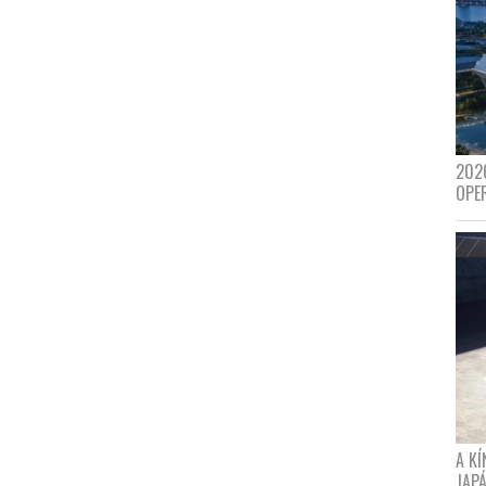
202
OPE
A K
JAPÁ