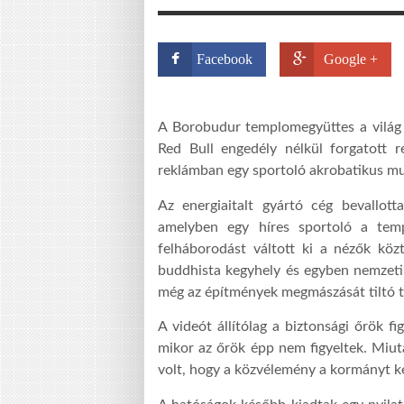
Facebook
Google +
A Borobudur templomegyüttes a világ
Red Bull engedély nélkül forgatott 
reklámban egy sportoló akrobatikus mu
Az energiaitalt gyártó cég bevallott
amelyben egy híres sportoló a temp
felháborodást váltott ki a nézők kö
buddhista kegyhely és egyben nemzeti 
még az építmények megmászását tiltó tá
A videót állítólag a biztonsági őrök fi
mikor az őrök épp nem figyeltek. Miut
volt, hogy a közvélemény a kormányt kér