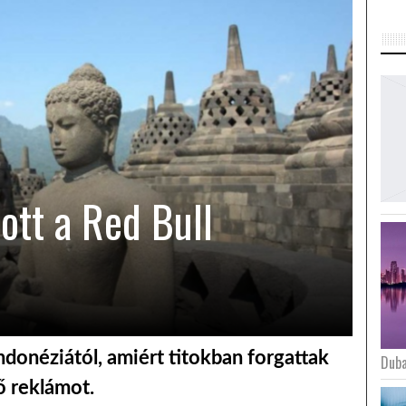
ott a Red Bull
ndonéziától, amiért titokban forgattak
Duba
ő reklámot.