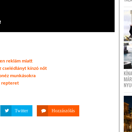
len reklám miatt
 cselédlányt kínzó nőt
KÍN
donéz munkásokra
MÁR
 repteret
NYU
Twitter
Hozzászólás