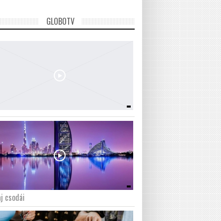
GLOBOTV
j csodái