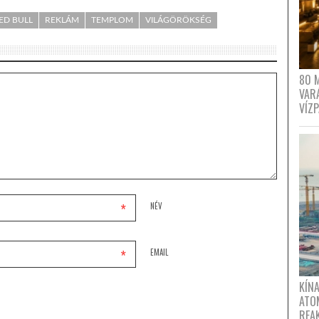
ED BULL
REKLÁM
TEMPLOM
VILÁGÖRÖKSÉG
80 
VAR
VÍZ
*
NÉV
*
EMAIL
KÍNA
ATO
REA