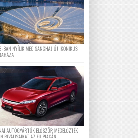
6-BAN NYÍLIK MEG SANGHAJ ÚJ IKONIKUS
RAHÁZA
ÍNAI AUTÓGYÁRTÓK ELŐSZÖR MEGELŐZTÉK
N RIVÁLISAIKAT AZ EU PIACÁN