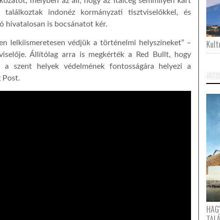
kozatot, melyben az áll, hogy az italcég semmilyen kárt
találkoztak indonéz kormányzati tisztviselőkkel, és
ó hivatalosan is bocsánatot kér.
Kultu
en lelkiismeretesen védjük a történelmi helyszíneket” –
selője. Állítólag arra is megkérték a Red Bullt, hogy
n a szent helyek védelmének fontosságára helyezi a
 Post.
HAG
TAL