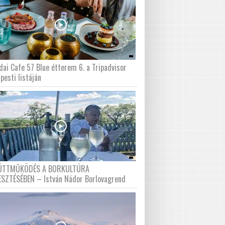
dai Cafe 57 Blue étterem 6. a Tripadvisor
pesti listáján
ÜTTMŰKÖDÉS A BORKULTÚRA
ESZTÉSÉBEN – István Nádor Borlovagrend