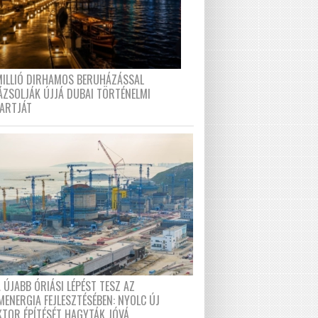
MILLIÓ DIRHAMOS BERUHÁZÁSSAL
ÁZSOLJÁK ÚJJÁ DUBAI TÖRTÉNELMI
PARTJÁT
 ÚJABB ÓRIÁSI LÉPÉST TESZ AZ
MENERGIA FEJLESZTÉSÉBEN: NYOLC ÚJ
KTOR ÉPÍTÉSÉT HAGYTÁK JÓVÁ