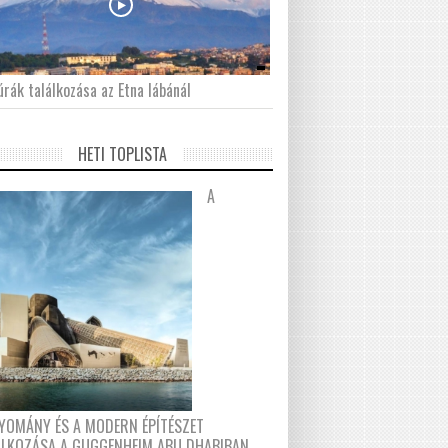
́rák találkozása az Etna lábánál
HETI TOPLISTA
A
YOMÁNY ÉS A MODERN ÉPÍTÉSZET
ÁLKOZÁSA A GUGGENHEIM ABU DHABIBAN