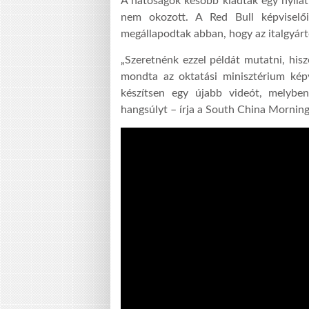
A hatóságok később kiadtak egy nyilat
nem okozott. A Red Bull képviselői 
megállapodtak abban, hogy az italgyárt
„Szeretnénk ezzel példát mutatni, hisz
mondta az oktatási minisztérium képvi
készítsen egy újabb videót, melybe
hangsúlyt – írja a South China Morning