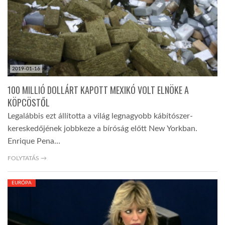
2019-01-16
100 MILLIÓ DOLLÁRT KAPOTT MEXIKÓ VOLT ELNÖKE A
KÖPCÖSTŐL
Legalábbis ezt állította a világ legnagyobb kábítószer-
kereskedőjének jobbkeze a bíróság előtt New Yorkban.
Enrique Pena…
FOLYTATÁS →
EURÓPA