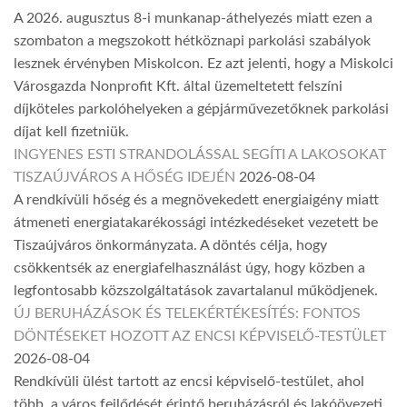
A 2026. augusztus 8-i munkanap-áthelyezés miatt ezen a
szombaton a megszokott hétköznapi parkolási szabályok
lesznek érvényben Miskolcon. Ez azt jelenti, hogy a Miskolci
Városgazda Nonprofit Kft. által üzemeltetett felszíni
díjköteles parkolóhelyeken a gépjárművezetőknek parkolási
díjat kell fizetniük.
INGYENES ESTI STRANDOLÁSSAL SEGÍTI A LAKOSOKAT
TISZAÚJVÁROS A HŐSÉG IDEJÉN
2026-08-04
A rendkívüli hőség és a megnövekedett energiaigény miatt
átmeneti energiatakarékossági intézkedéseket vezetett be
Tiszaújváros önkormányzata. A döntés célja, hogy
csökkentsék az energiafelhasználást úgy, hogy közben a
legfontosabb közszolgáltatások zavartalanul működjenek.
ÚJ BERUHÁZÁSOK ÉS TELEKÉRTÉKESÍTÉS: FONTOS
DÖNTÉSEKET HOZOTT AZ ENCSI KÉPVISELŐ-TESTÜLET
2026-08-04
Rendkívüli ülést tartott az encsi képviselő-testület, ahol
több, a város fejlődését érintő beruházásról és lakóövezeti