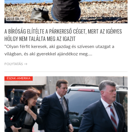
2018-08-16
A BÍRÓSÁG ELÍTÉLTE A PÁRKERESŐ CÉGET, MERT AZ IGÉNYES
HÖLGY NEM TALÁLTA MEG AZ IGAZIT
"Olyan férfit keresek, aki gazdag és szívesen utazgat a
világban, és aki gyerekkel ajándékoz meg.…
FOLYTATÁS →
ÉSZAK-AMERIKA