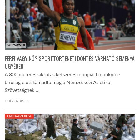
LATIMO.HU
GLOBOBOOK
2019-02-18
FÉRFI VAGY NŐ? SPORTTÖRTÉNETI DÖNTÉS VÁRHATÓ SEMENYA
ÜGYÉBEN
A 800 méteres síkfutás kétszeres olimpiai bajnoknője
bíróság előtt támadta meg a Nemzetközi Atlétikai
Szövetségnek…
FOLYTATÁS →
LATIN-AMERIKA