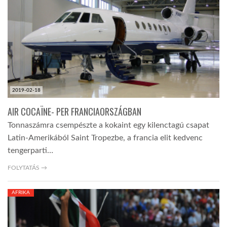
TROPICALMAGAZIN
GLOBOTV
AFRIKA TUDÁSTÁR
2019-02-18
AIR COCAÏNE- PER FRANCIAORSZÁGBAN
A NAP SZÉPE
Tonnaszámra csempészte a kokaint egy kilenctagú csapat
Latin-Amerikából Saint Tropezbe, a francia elit kedvenc
tengerparti…
LINKTR.EE
FOLYTATÁS →
GLOBOZSARU
AFRIKA
DOBRAVERO.HU