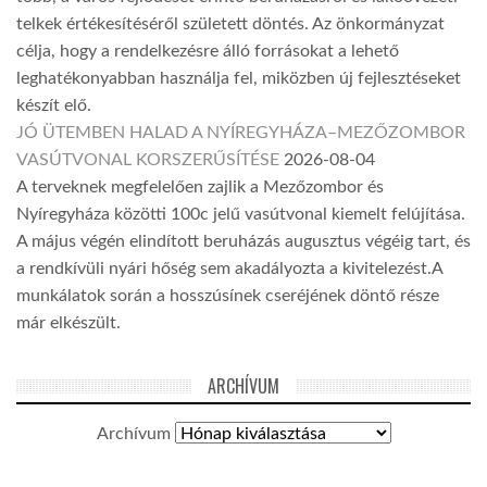
telkek értékesítéséről született döntés. Az önkormányzat
célja, hogy a rendelkezésre álló forrásokat a lehető
leghatékonyabban használja fel, miközben új fejlesztéseket
készít elő.
JÓ ÜTEMBEN HALAD A NYÍREGYHÁZA–MEZŐZOMBOR
VASÚTVONAL KORSZERŰSÍTÉSE
2026-08-04
A terveknek megfelelően zajlik a Mezőzombor és
Nyíregyháza közötti 100c jelű vasútvonal kiemelt felújítása.
A május végén elindított beruházás augusztus végéig tart, és
a rendkívüli nyári hőség sem akadályozta a kivitelezést.A
munkálatok során a hosszúsínek cseréjének döntő része
már elkészült.
ARCHÍVUM
Archívum