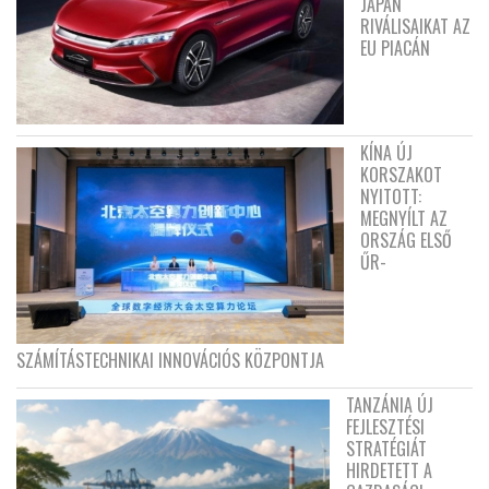
JAPÁN
RIVÁLISAIKAT AZ
EU PIACÁN
KÍNA ÚJ
KORSZAKOT
NYITOTT:
MEGNYÍLT AZ
ORSZÁG ELSŐ
ŰR-
SZÁMÍTÁSTECHNIKAI INNOVÁCIÓS KÖZPONTJA
TANZÁNIA ÚJ
FEJLESZTÉSI
STRATÉGIÁT
HIRDETETT A