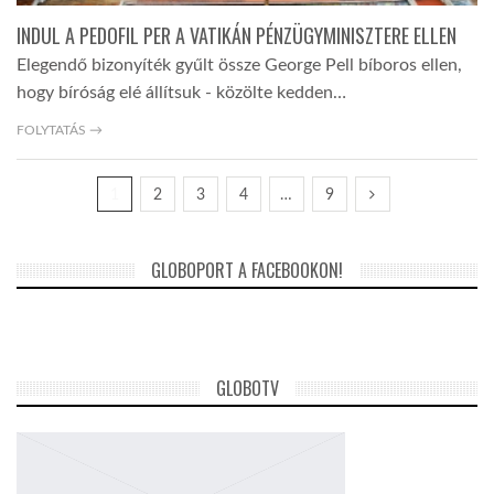
INDUL A PEDOFIL PER A VATIKÁN PÉNZÜGYMINISZTERE ELLEN
Elegendő bizonyíték gyűlt össze George Pell bíboros ellen,
hogy bíróság elé állítsuk - közölte kedden…
FOLYTATÁS →
1
2
3
4
…
9
GLOBOPORT A FACEBOOKON!
GLOBOTV