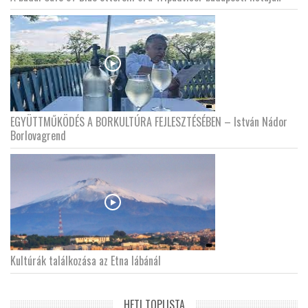
EGYÜTTMŰKÖDÉS A BORKULTÚRA FEJLESZTÉSÉBEN – István Nádor
Borlovagrend
Kultúrák találkozása az Etna lábánál
HETI TOPLISTA