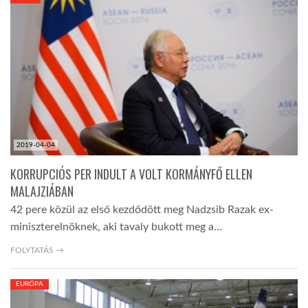
KÖZEL-KELET
AUSZTRÁLIA
A VILÁG ITTHON
2019-04-04
MÉDIA
KORRUPCIÓS PER INDULT A VOLT KORMÁNYFŐ ELLEN
MALAJZIÁBAN
42 pere közül az első kezdődött meg Nadzsib Razak ex-
miniszterelnöknek, aki tavaly bukott meg a…
GLOBOTV BP
FOLYTATÁS →
EURÓPA
HÍR3D