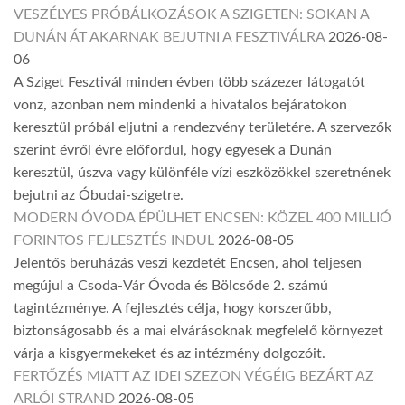
VESZÉLYES PRÓBÁLKOZÁSOK A SZIGETEN: SOKAN A
DUNÁN ÁT AKARNAK BEJUTNI A FESZTIVÁLRA
2026-08-
06
A Sziget Fesztivál minden évben több százezer látogatót
vonz, azonban nem mindenki a hivatalos bejáratokon
keresztül próbál eljutni a rendezvény területére. A szervezők
szerint évről évre előfordul, hogy egyesek a Dunán
keresztül, úszva vagy különféle vízi eszközökkel szeretnének
bejutni az Óbudai-szigetre.
MODERN ÓVODA ÉPÜLHET ENCSEN: KÖZEL 400 MILLIÓ
FORINTOS FEJLESZTÉS INDUL
2026-08-05
Jelentős beruházás veszi kezdetét Encsen, ahol teljesen
megújul a Csoda-Vár Óvoda és Bölcsőde 2. számú
tagintézménye. A fejlesztés célja, hogy korszerűbb,
biztonságosabb és a mai elvárásoknak megfelelő környezet
várja a kisgyermekeket és az intézmény dolgozóit.
FERTŐZÉS MIATT AZ IDEI SZEZON VÉGÉIG BEZÁRT AZ
ARLÓI STRAND
2026-08-05