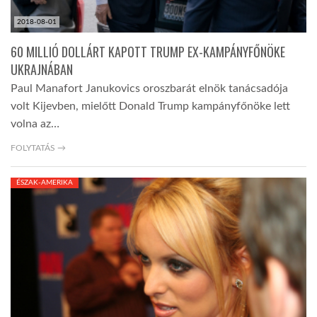
2018-08-01
60 MILLIÓ DOLLÁRT KAPOTT TRUMP EX-KAMPÁNYFŐNÖKE
UKRAJNÁBAN
Paul Manafort Janukovics oroszbarát elnök tanácsadója
volt Kijevben, mielőtt Donald Trump kampányfőnöke lett
volna az…
FOLYTATÁS →
ÉSZAK-AMERIKA