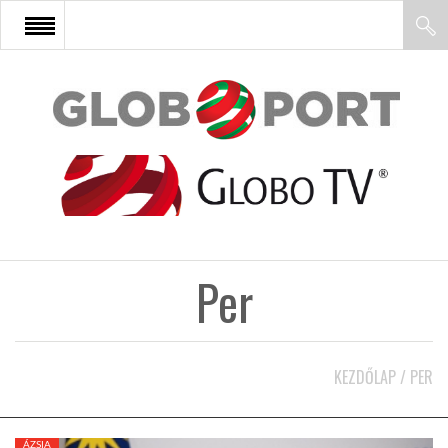
FŐOLDAL
AFRIKA
EURÓPA
Per
ÁZSIA
ÉSZAK-AMERIKA
KEZDŐLAP
/
PER
LATIN-AMERIKA
ÁZSIA