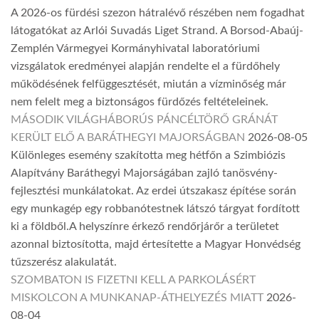
A 2026-os fürdési szezon hátralévő részében nem fogadhat
látogatókat az Arlói Suvadás Liget Strand. A Borsod-Abaúj-
Zemplén Vármegyei Kormányhivatal laboratóriumi
vizsgálatok eredményei alapján rendelte el a fürdőhely
működésének felfüggesztését, miután a vízminőség már
nem felelt meg a biztonságos fürdőzés feltételeinek.
MÁSODIK VILÁGHÁBORÚS PÁNCÉLTÖRŐ GRÁNÁT
KERÜLT ELŐ A BARÁTHEGYI MAJORSÁGBAN
2026-08-05
Különleges esemény szakította meg hétfőn a Szimbiózis
Alapítvány Baráthegyi Majorságában zajló tanösvény-
fejlesztési munkálatokat. Az erdei útszakasz építése során
egy munkagép egy robbanótestnek látszó tárgyat fordított
ki a földből.A helyszínre érkező rendőrjárőr a területet
azonnal biztosította, majd értesítette a Magyar Honvédség
tűzszerész alakulatát.
SZOMBATON IS FIZETNI KELL A PARKOLÁSÉRT
MISKOLCON A MUNKANAP-ÁTHELYEZÉS MIATT
2026-
08-04