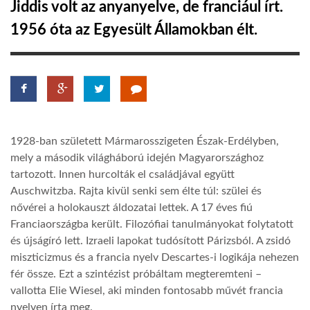
Jiddis volt az anyanyelve, de franciául írt.
1956 óta az Egyesült Államokban élt.
LATIMO.HU
GLOBOBOOK
1928-ban született Mármarosszigeten Észak-Erdélyben,
mely a második világháború idején Magyarországhoz
tartozott. Innen hurcolták el családjával együtt
Auschwitzba. Rajta kivül senki sem élte túl: szülei és
nővérei a holokauszt áldozatai lettek. A 17 éves fiú
Franciaországba került. Filozófiai tanulmányokat folytatott
és újságíró lett. Izraeli lapokat tudósított Párizsból. A zsidó
miszticizmus és a francia nyelv Descartes-i logikája nehezen
fér össze. Ezt a szintézist próbáltam megteremteni –
vallotta Elie Wiesel, aki minden fontosabb művét francia
nyelven írta meg.