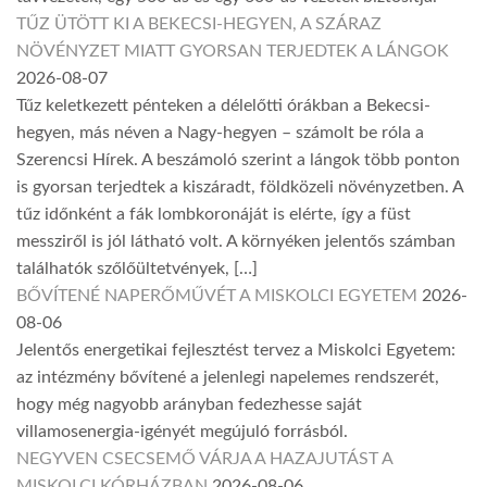
TŰZ ÜTÖTT KI A BEKECSI-HEGYEN, A SZÁRAZ
NÖVÉNYZET MIATT GYORSAN TERJEDTEK A LÁNGOK
2026-08-07
Tűz keletkezett pénteken a délelőtti órákban a Bekecsi-
hegyen, más néven a Nagy-hegyen – számolt be róla a
Szerencsi Hírek. A beszámoló szerint a lángok több ponton
is gyorsan terjedtek a kiszáradt, földközeli növényzetben. A
tűz időnként a fák lombkoronáját is elérte, így a füst
messziről is jól látható volt. A környéken jelentős számban
találhatók szőlőültetvények, […]
BŐVÍTENÉ NAPERŐMŰVÉT A MISKOLCI EGYETEM
2026-
08-06
Jelentős energetikai fejlesztést tervez a Miskolci Egyetem:
az intézmény bővítené a jelenlegi napelemes rendszerét,
hogy még nagyobb arányban fedezhesse saját
villamosenergia-igényét megújuló forrásból.
NEGYVEN CSECSEMŐ VÁRJA A HAZAJUTÁST A
MISKOLCI KÓRHÁZBAN
2026-08-06