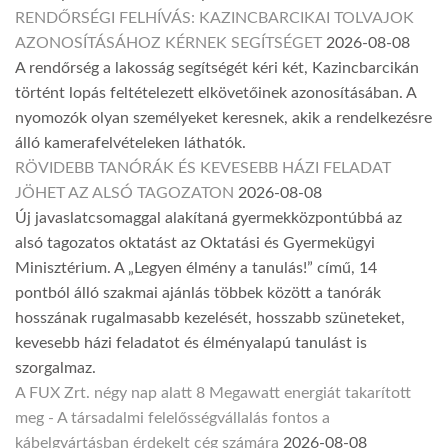
RENDŐRSÉGI FELHÍVÁS: KAZINCBARCIKAI TOLVAJOK
AZONOSÍTÁSÁHOZ KÉRNEK SEGÍTSÉGET
2026-08-08
A rendőrség a lakosság segítségét kéri két, Kazincbarcikán
történt lopás feltételezett elkövetőinek azonosításában. A
nyomozók olyan személyeket keresnek, akik a rendelkezésre
álló kamerafelvételeken láthatók.
RÖVIDEBB TANÓRÁK ÉS KEVESEBB HÁZI FELADAT
JÖHET AZ ALSÓ TAGOZATON
2026-08-08
Új javaslatcsomaggal alakítaná gyermekközpontúbbá az
alsó tagozatos oktatást az Oktatási és Gyermekügyi
Minisztérium. A „Legyen élmény a tanulás!” című, 14
pontból álló szakmai ajánlás többek között a tanórák
hosszának rugalmasabb kezelését, hosszabb szüneteket,
kevesebb házi feladatot és élményalapú tanulást is
szorgalmaz.
A FUX Zrt. négy nap alatt 8 Megawatt energiát takarított
meg - A társadalmi felelősségvállalás fontos a
kábelgyártásban érdekelt cég számára
2026-08-08