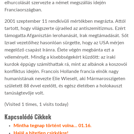
elhurcolását szervezte a német megszállás idején
Franciaországban.
2001 szeptember 11 rendkívüli mértékben megrázta. Attól
tartott, hogy világszerte újraéled az antiszemitizmus. Ezért
támogatta Afganisztán lerohanását, Irak megtámadását. Sőt
Izrael vezetőihez hasonlóan sürgette, hogy az USA mérjen
megelőző csapást Iránra. Élete végén megbánta ezt a
véleményét. Mindig a kisebbségekért küzdött: az iraki
kurdok éppúgy számíthattak rá, mint az albánok a koszovói
konfliktus idején. Francois Hollande francia elnök nagy
humanistának nevezte Elie Wieselt, aki Mármarosszigeten
született 88 évvel ezelőtt, és egész életében a holokauszt
tanúságtevője volt.
(Visited 1 times, 1 visits today)
Kapcsolódó Cikkek
Mintha tegnap történt volna… 01.16.
Halál a hitetlen csirkékre!