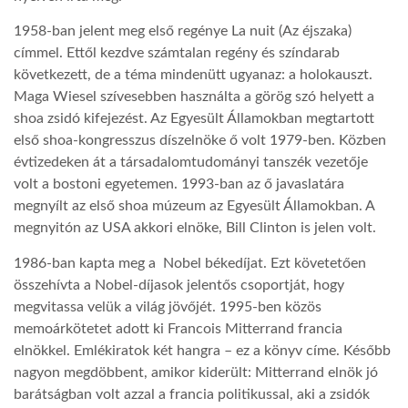
1958-ban jelent meg első regénye La nuit (Az éjszaka)
címmel. Ettől kezdve számtalan regény és színdarab
következett, de a téma mindenütt ugyanaz: a holokauszt.
Maga Wiesel szívesebben használta a görög szó helyett a
shoa zsidó kifejezést. Az Egyesült Államokban megtartott
első shoa-kongresszus díszelnöke ő volt 1979-ben. Közben
évtizedeken át a társadalomtudományi tanszék vezetője
volt a bostoni egyetemen. 1993-ban az ő javaslatára
megnyílt az első shoa múzeum az Egyesült Államokban. A
megnyitón az USA akkori elnöke, Bill Clinton is jelen volt.
1986-ban kapta meg a Nobel békedíjat. Ezt követetően
összehívta a Nobel-díjasok jelentős csoportját, hogy
megvitassa velük a világ jövőjét. 1995-ben közös
memoárkötetet adott ki Francois Mitterrand francia
elnökkel. Emlékiratok két hangra – ez a könyv címe. Később
nagyon megdöbbent, amikor kiderült: Mitterrand elnök jó
barátságban volt azzal a francia politikussal, aki a zsidók