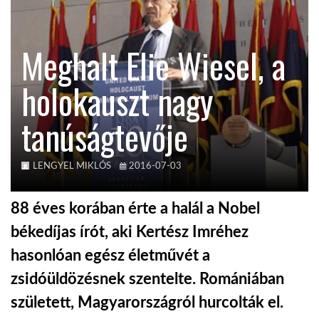
TROPICALMAGAZIN
Meghalt Elie Wiesel, a
GLOBOTV
holokauszt nagy
tanúságtevője
AFRIKA TUDÁSTÁR
A NAP SZÉPE
LENGYEL MIKLÓS
2016-07-03
88 éves korában érte a halál a Nobel
LINKTR.EE
békedíjas írót, aki Kertész Imréhez
hasonlóan egész életművét a
GLOBOZSARU
zsidóüldözésnek szentelte. Romániában
született, Magyarországról hurcolták el.
DOBRAVERO.HU