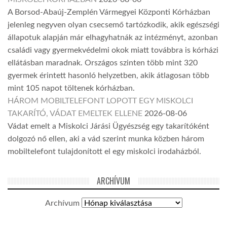
A Borsod-Abaúj-Zemplén Vármegyei Központi Kórházban
jelenleg negyven olyan csecsemő tartózkodik, akik egészségi
állapotuk alapján már elhagyhatnák az intézményt, azonban
családi vagy gyermekvédelmi okok miatt továbbra is kórházi
ellátásban maradnak. Országos szinten több mint 320
gyermek érintett hasonló helyzetben, akik átlagosan több
mint 105 napot töltenek kórházban.
HÁROM MOBILTELEFONT LOPOTT EGY MISKOLCI
TAKARÍTÓ, VÁDAT EMELTEK ELLENE
2026-08-06
Vádat emelt a Miskolci Járási Ügyészség egy takarítóként
dolgozó nő ellen, aki a vád szerint munka közben három
mobiltelefont tulajdonított el egy miskolci irodaházból.
ARCHÍVUM
Archívum