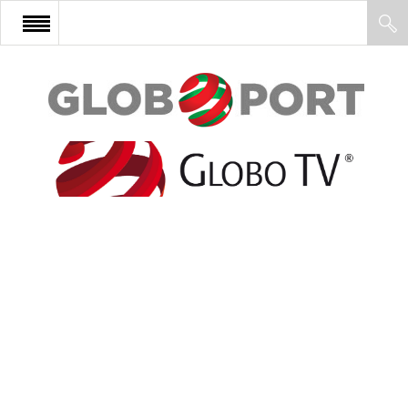
FŐOLDAL
AFRIKA
EURÓPA
ÁZSIA
ÉSZAK-AMERIKA
LATIN-AMERIKA