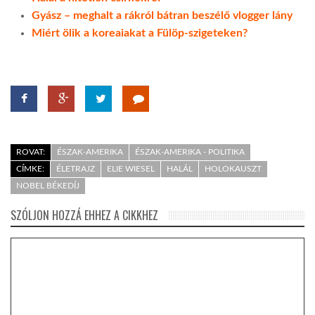
Gyász – meghalt a rákról bátran beszélő vlogger lány
Miért ölik a koreaiakat a Fülöp-szigeteken?
ROVAT:
ÉSZAK-AMERIKA
ÉSZAK-AMERIKA - POLITIKA
CÍMKE:
ÉLETRAJZ
ELIE WIESEL
HALÁL
HOLOKAUSZT
NOBEL BÉKEDÍJ
SZÓLJON HOZZÁ EHHEZ A CIKKHEZ