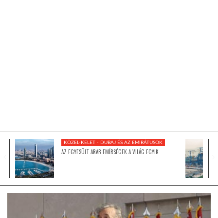
KÖZEL-KELET
AUSZTRÁLIA
A VILÁG ITTHON
MÉDIA
KÖZEL-KELET - DUBAJ ÉS AZ EMIRÁTUSOK
AZ EGYESÜLT ARAB EMÍRSÉGEK A VILÁG EGYIK…
GLOBOTV BP
HÍR3D