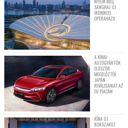
NYÍLIK MEG
SANGHAJ ÚJ
IKONIKUS
OPERAHÁZA
A KÍNAI
AUTÓGYÁRTÓK
ELŐSZÖR
MEGELŐZTÉK
JAPÁN
RIVÁLISAIKAT AZ
EU PIACÁN
KÍNA ÚJ
KORSZAKOT