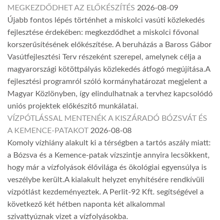
MEGKEZDŐDHET AZ ELŐKÉSZÍTÉS
2026-08-09
Újabb fontos lépés történhet a miskolci vasúti közlekedés
fejlesztése érdekében: megkezdődhet a miskolci fővonal
korszerűsítésének előkészítése. A beruházás a Baross Gábor
Vasútfejlesztési Terv részeként szerepel, amelynek célja a
magyarországi kötöttpályás közlekedés átfogó megújítása.A
fejlesztési programról szóló kormányhatározat megjelent a
Magyar Közlönyben, így elindulhatnak a tervhez kapcsolódó
uniós projektek előkészítő munkálatai.
VÍZPÓTLÁSSAL MENTENÉK A KISZÁRADÓ BÓZSVÁT ÉS
A KEMENCE-PATAKOT
2026-08-08
Komoly vízhiány alakult ki a térségben a tartós aszály miatt:
a Bózsva és a Kemence-patak vízszintje annyira lecsökkent,
hogy már a vízfolyások élővilága és ökológiai egyensúlya is
veszélybe került.A kialakult helyzet enyhítésére rendkívüli
vízpótlást kezdeményeztek. A Perlit-92 Kft. segítségével a
következő két hétben naponta két alkalommal
szivattyúznak vizet a vízfolyásokba.