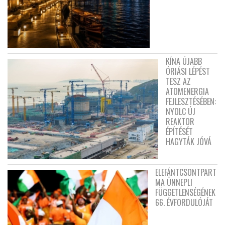
KÍNA ÚJABB
ÓRIÁSI LÉPÉST
TESZ AZ
ATOMENERGIA
FEJLESZTÉSÉBEN:
NYOLC ÚJ
REAKTOR
ÉPÍTÉSÉT
HAGYTÁK JÓVÁ
ELEFÁNTCSONTPART
MA ÜNNEPLI
FÜGGETLENSÉGÉNEK
66. ÉVFORDULÓJÁT