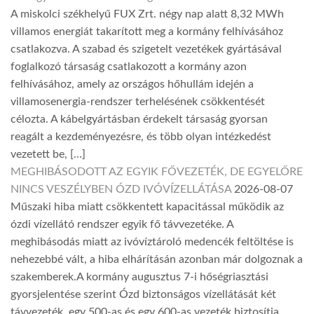
A miskolci székhelyű FUX Zrt. négy nap alatt 8,32 MWh
villamos energiát takarított meg a kormány felhívásához
csatlakozva. A szabad és szigetelt vezetékek gyártásával
foglalkozó társaság csatlakozott a kormány azon
felhívásához, amely az országos hőhullám idején a
villamosenergia-rendszer terhelésének csökkentését
célozta. A kábelgyártásban érdekelt társaság gyorsan
reagált a kezdeményezésre, és több olyan intézkedést
vezetett be, […]
MEGHIBÁSODOTT AZ EGYIK FŐVEZETÉK, DE EGYELŐRE
NINCS VESZÉLYBEN ÓZD IVÓVÍZELLÁTÁSA
2026-08-07
Műszaki hiba miatt csökkentett kapacitással működik az
ózdi vízellátó rendszer egyik fő távvezetéke. A
meghibásodás miatt az ivóvíztároló medencék feltöltése is
nehezebbé vált, a hiba elhárításán azonban már dolgoznak a
szakemberek.A kormány augusztus 7-i hőségriasztási
gyorsjelentése szerint Ózd biztonságos vízellátását két
távvezeték, egy 500-as és egy 600-as vezeték biztosítja.