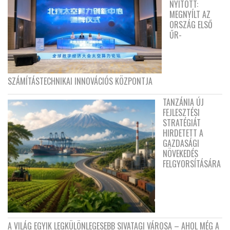
NYITOTT:
MEGNYÍLT AZ
ORSZÁG ELSŐ
ŰR-
SZÁMÍTÁSTECHNIKAI INNOVÁCIÓS KÖZPONTJA
TANZÁNIA ÚJ
FEJLESZTÉSI
STRATÉGIÁT
HIRDETETT A
GAZDASÁGI
NÖVEKEDÉS
FELGYORSÍTÁSÁRA
A VILÁG EGYIK LEGKÜLÖNLEGESEBB SIVATAGI VÁROSA – AHOL MÉG A