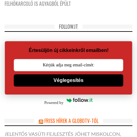
FELHŐKARCOLÓ IS AGYAGBÓL ÉPÜLT
FOLLOW.IT
Értesüljön új cikkeinkről emailben!
Véglegesítés
Powered by
FRISS HÍREK A GLOBOTV-TŐL
JELENTŐS VASÚTI FEJLESZTÉS JÖHET MISKOLCON,