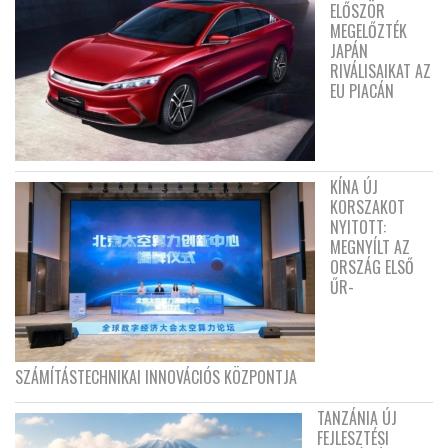
ELŐSZÖR
MEGELŐZTÉK
JAPÁN
RIVÁLISAIKAT AZ
EU PIACÁN
KÍNA ÚJ
KORSZAKOT
NYITOTT:
MEGNYÍLT AZ
ORSZÁG ELSŐ
ŰR-
SZÁMÍTÁSTECHNIKAI INNOVÁCIÓS KÖZPONTJA
TANZÁNIA ÚJ
FEJLESZTÉSI