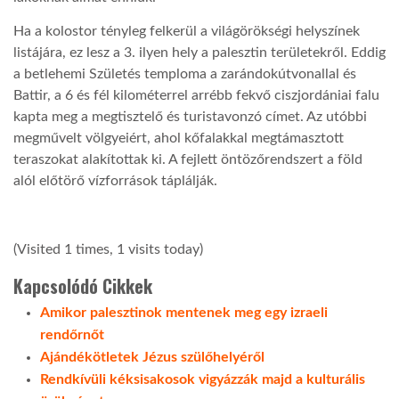
Ha a kolostor tényleg felkerül a világörökségi helyszínek
LATIMO.HU
listájára, ez lesz a 3. ilyen hely a palesztin területekről. Eddig
a betlehemi Születés temploma a zarándokútvonallal és
Battir, a 6 és fél kilométerrel arrébb fekvő ciszjordániai falu
GLOBOBOOK
kapta meg a megtisztelő és turistavonzó címet. Az utóbbi
megművelt völgyeiért, ahol kőfalakkal megtámasztott
teraszokat alakítottak ki. A fejlett öntözőrendszert a föld
alól előtörő vízforrások táplálják.
(Visited 1 times, 1 visits today)
Kapcsolódó Cikkek
Amikor palesztinok mentenek meg egy izraeli
rendőrnőt
Ajándékötletek Jézus szülőhelyéről
Rendkívüli kéksisakosok vigyázzák majd a kulturális