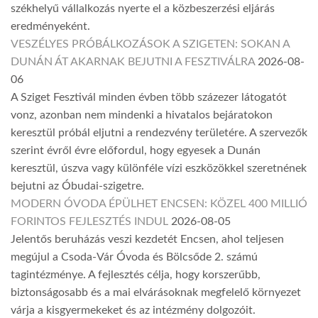
székhelyű vállalkozás nyerte el a közbeszerzési eljárás
eredményeként.
VESZÉLYES PRÓBÁLKOZÁSOK A SZIGETEN: SOKAN A
DUNÁN ÁT AKARNAK BEJUTNI A FESZTIVÁLRA
2026-08-
06
A Sziget Fesztivál minden évben több százezer látogatót
vonz, azonban nem mindenki a hivatalos bejáratokon
keresztül próbál eljutni a rendezvény területére. A szervezők
szerint évről évre előfordul, hogy egyesek a Dunán
keresztül, úszva vagy különféle vízi eszközökkel szeretnének
bejutni az Óbudai-szigetre.
MODERN ÓVODA ÉPÜLHET ENCSEN: KÖZEL 400 MILLIÓ
FORINTOS FEJLESZTÉS INDUL
2026-08-05
Jelentős beruházás veszi kezdetét Encsen, ahol teljesen
megújul a Csoda-Vár Óvoda és Bölcsőde 2. számú
tagintézménye. A fejlesztés célja, hogy korszerűbb,
biztonságosabb és a mai elvárásoknak megfelelő környezet
várja a kisgyermekeket és az intézmény dolgozóit.