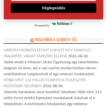
Véglegesítés
Powered by
FRISS HÍREK A GLOBOTV-TŐL
HÁROM MOBILTELEFONT LOPOTT EGY MISKOLCI
TAKARÍTÓ, VÁDAT EMELTEK ELLENE
2026-08-06
Vádat emelt a Miskolci Járási Ügyészség egy takarítóként
dolgozó nő ellen, aki a vád szerint munka közben három
mobiltelefont tulajdonított el egy miskolci irodaházból.
TÖBB MINT 112 MILLIÓ FORINTOS FEJLESZTÉS
KEZDŐDIK SELYEBEN
2026-08-06
Jelentős beruházás veszi kezdetét Selyében: több mint 112
millió forint értékű fejlesztési munkálatok indulnak el a
településen. A kivitelezési feladatokat egy edelényi