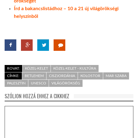
örökséget
Írd a bakancslistádhoz – 10 a 21 új világörökségi
helyszínből
ROVAT:
KÖZEL-KELET
KÖZEL-KELET - KULTÚRA
CÍMKE:
BETLEHEM
CISZJORDÁNIA
KOLOSTOR
MAR SZABA
PALESZTIN
UNESCO
VILÁGÖRÖKSÉG
SZÓLJON HOZZÁ EHHEZ A CIKKHEZ