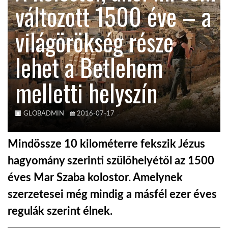
változott 1500 éve – a
KÖZEL-KELET
világörökség része
lehet a Betlehem
AUSZTRÁLIA
melletti helyszín
A VILÁG ITTHON
GLOBADMIN
2016-07-17
MÉDIA
Mindössze 10 kilométerre fekszik Jézus
hagyomány szerinti szülőhelyétől az 1500
éves Mar Szaba kolostor. Amelynek
GLOBOTV BP
szerzetesei még mindig a másfél ezer éves
regulák szerint élnek.
HÍR3D