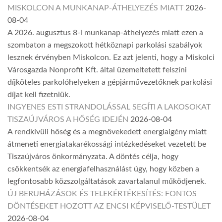
MISKOLCON A MUNKANAP-ÁTHELYEZÉS MIATT
2026-
08-04
A 2026. augusztus 8-i munkanap-áthelyezés miatt ezen a
szombaton a megszokott hétköznapi parkolási szabályok
lesznek érvényben Miskolcon. Ez azt jelenti, hogy a Miskolci
Városgazda Nonprofit Kft. által üzemeltetett felszíni
díjköteles parkolóhelyeken a gépjárművezetőknek parkolási
díjat kell fizetniük.
INGYENES ESTI STRANDOLÁSSAL SEGÍTI A LAKOSOKAT
TISZAÚJVÁROS A HŐSÉG IDEJÉN
2026-08-04
A rendkívüli hőség és a megnövekedett energiaigény miatt
átmeneti energiatakarékossági intézkedéseket vezetett be
Tiszaújváros önkormányzata. A döntés célja, hogy
csökkentsék az energiafelhasználást úgy, hogy közben a
legfontosabb közszolgáltatások zavartalanul működjenek.
ÚJ BERUHÁZÁSOK ÉS TELEKÉRTÉKESÍTÉS: FONTOS
DÖNTÉSEKET HOZOTT AZ ENCSI KÉPVISELŐ-TESTÜLET
2026-08-04