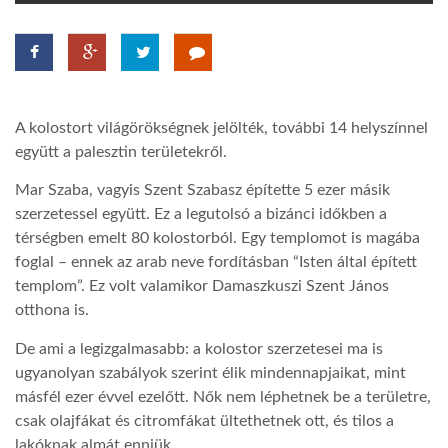
TROPICALMAGAZIN
GLOBOTV
A kolostort világörökségnek jelölték, további 14 helyszínnel
együtt a palesztin területekről.
AFRIKA TUDÁSTÁR
Mar Szaba, vagyis Szent Szabasz építette 5 ezer másik
szerzetessel együtt. Ez a legutolsó a bizánci időkben a
A NAP SZÉPE
térségben emelt 80 kolostorból. Egy templomot is magába
foglal – ennek az arab neve fordításban “Isten által épített
templom”. Ez volt valamikor Damaszkuszi Szent János
LINKTR.EE
otthona is.
De ami a legizgalmasabb: a kolostor szerzetesei ma is
GLOBOZSARU
ugyanolyan szabályok szerint élik mindennapjaikat, mint
másfél ezer évvel ezelőtt. Nők nem léphetnek be a területre,
csak olajfákat és citromfákat ültethetnek ott, és tilos a
DOBRAVERO.HU
lakóknak almát enniük.