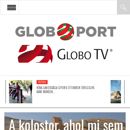
FŐOLDAL
AFRIKA
EURÓPA
ÁZSIA
ÁZSIA
KÍNA LAKOSSÁGA GYORS ÜTEMBEN ÖREGSZIK:
MÁR MINDEN…
ÉSZAK-AMERIKA
A kolostor, ahol mi sem
LATIN-AMERIKA