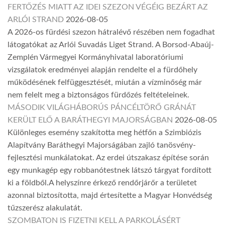
FERTŐZÉS MIATT AZ IDEI SZEZON VÉGÉIG BEZÁRT AZ
ARLÓI STRAND
2026-08-05
A 2026-os fürdési szezon hátralévő részében nem fogadhat
látogatókat az Arlói Suvadás Liget Strand. A Borsod-Abaúj-
Zemplén Vármegyei Kormányhivatal laboratóriumi
vizsgálatok eredményei alapján rendelte el a fürdőhely
működésének felfüggesztését, miután a vízminőség már
nem felelt meg a biztonságos fürdőzés feltételeinek.
MÁSODIK VILÁGHÁBORÚS PÁNCÉLTÖRŐ GRÁNÁT
KERÜLT ELŐ A BARÁTHEGYI MAJORSÁGBAN
2026-08-05
Különleges esemény szakította meg hétfőn a Szimbiózis
Alapítvány Baráthegyi Majorságában zajló tanösvény-
fejlesztési munkálatokat. Az erdei útszakasz építése során
egy munkagép egy robbanótestnek látszó tárgyat fordított
ki a földből.A helyszínre érkező rendőrjárőr a területet
azonnal biztosította, majd értesítette a Magyar Honvédség
tűzszerész alakulatát.
SZOMBATON IS FIZETNI KELL A PARKOLÁSÉRT