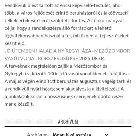
Rendkívüli ülést tartott az encsi képviselő-testület, ahol
több, a város fejlődését érintő beruházásról és lakóövezeti
telkek értékesítéséről született döntés. Az önkormányzat
célja, hogy a rendelkezésre álló forrásokat a lehető
leghatékonyabban használja fel, miközben új fejlesztéseket
készít elő.
JÓ ÜTEMBEN HALAD A NYÍREGYHÁZA–MEZŐZOMBOR
VASÚTVONAL KORSZERŰSÍTÉSE
2026-08-04
A terveknek megfelelően zajlik a Mezőzombor és
Nyíregyháza közötti 100c jelű vasútvonal kiemelt felújítása.
A május végén elindított beruházás augusztus végéig tart, és
a rendkívüli nyári hőség sem akadályozta a kivitelezést.A
munkálatok során a hosszúsínek cseréjének döntő része
már elkészült.
ARCHÍVUM
Archívum