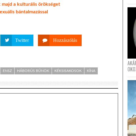
 majd a kulturális örökséget
exuális bántalmazással
Twitter
Hozzászólás
AKÁ
OKO
ENSZ
HÁBORÚS BŰNÖK
KÉKSISAKOSOK
KÍNA