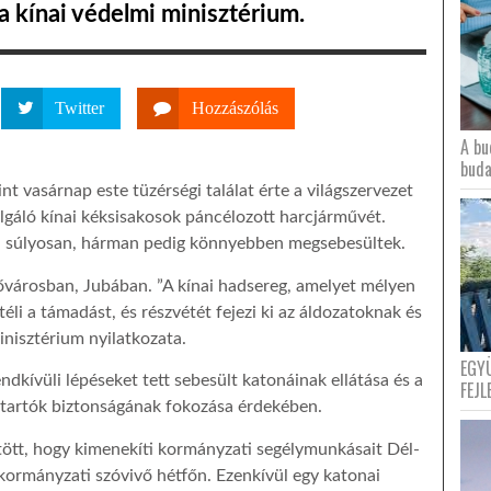
a kínai védelmi minisztérium.
Twitter
Hozzászólás
A bu
buda
int vasárnap este tüzérségi találat érte a világszervezet
gáló kínai kéksisakosok páncélozott harcjárművét.
an súlyosan, hárman pedig könnyebben megsebesültek.
ővárosban, Jubában. ”A kínai hadsereg, amelyet mélyen
éli a támadást, és részvétét fejezi ki az áldozatoknak és
nisztérium nyilatkozata.
EGY
dkívüli lépéseket tett sebesült katonáinak ellátása és a
FEJL
tartók biztonságának fokozása érdekében.
ött, hogy kimenekíti kormányzati segélymunkásait Dél-
kormányzati szóvivő hétfőn. Ezenkívül egy katonai