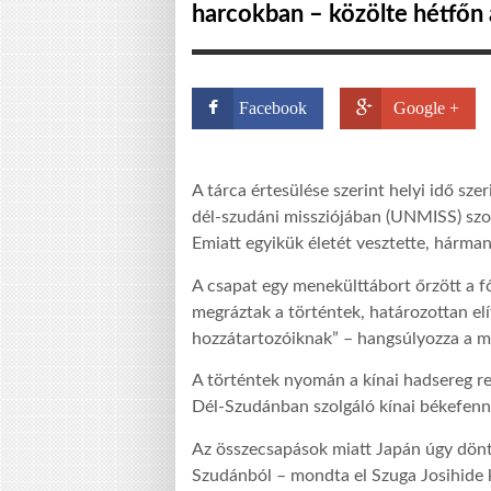
harcokban – közölte hétfőn 
Facebook
Google +
A tárca értesülése szerint helyi idő szer
dél-szudáni missziójában (UNMISS) szol
Emiatt egyikük életét vesztette, hárm
A csapat egy menekülttábort őrzött a f
megráztak a történtek, határozottan elít
hozzátartozóiknak” – hangsúlyozza a mi
A történtek nyomán a kínai hadsereg ren
Dél-Szudánban szolgáló kínai békefenn
Az összecsapások miatt Japán úgy dönt
Szudánból – mondta el Szuga Josihide 