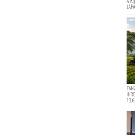
A K
JAPÁ
TANZ
HIR
FEL