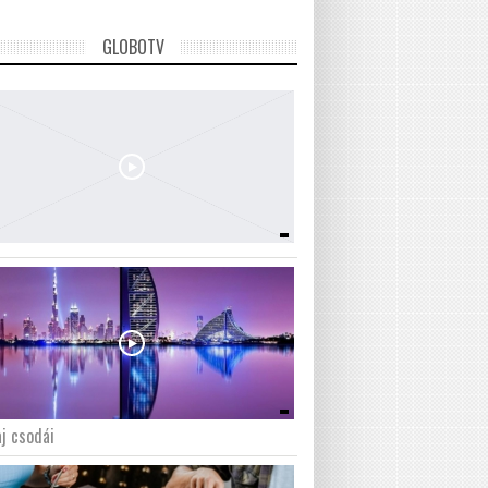
GLOBOTV
j csodái