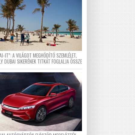
I-IT”: A VILÁGOT MEGHÓDÍTÓ SZEMLÉLET,
LY DUBAI SIKERÉNEK TITKÁT FOGLALJA ÖSSZE