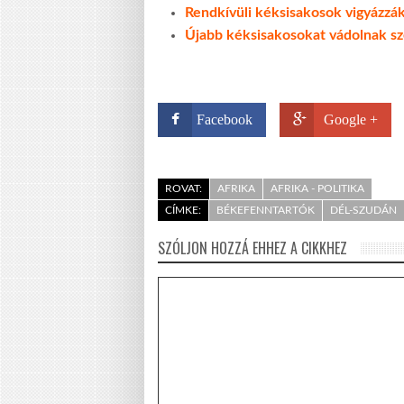
Rendkívüli kéksisakosok vigyázzák
Újabb kéksisakosokat vádolnak sz
Facebook
Google +
ROVAT:
AFRIKA
AFRIKA - POLITIKA
CÍMKE:
BÉKEFENNTARTÓK
DÉL-SZUDÁN
SZÓLJON HOZZÁ EHHEZ A CIKKHEZ