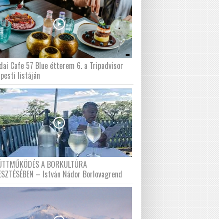
dai Cafe 57 Blue étterem 6. a Tripadvisor
pesti listáján
ÜTTMŰKÖDÉS A BORKULTÚRA
ESZTÉSÉBEN – István Nádor Borlovagrend