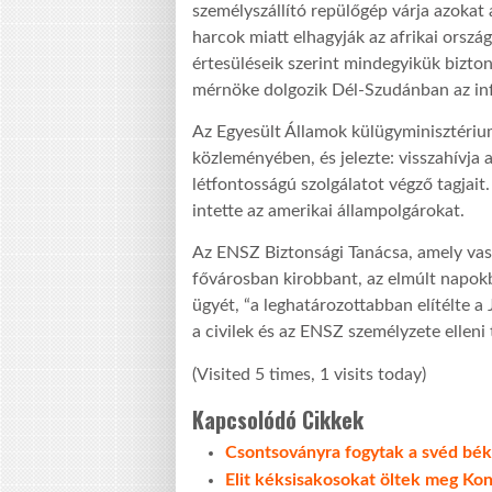
személyszállító repülőgép várja azokat
harcok miatt elhagyják az afrikai ország
értesüléseik szerint mindegyikük bizton
mérnöke dolgozik Dél-Szudánban az inf
Az Egyesült Államok külügyminisztérium
közleményében, és jelezte: visszahívja
létfontosságú szolgálatot végző tagjait
intette az amerikai állampolgárokat.
Az ENSZ Biztonsági Tanácsa, amely vasá
fővárosban kirobbant, az elmúlt napok
ügyét, “a leghatározottabban elítélte a
a civilek és az ENSZ személyzete elle
(Visited 5 times, 1 visits today)
Kapcsolódó Cikkek
Csontsoványra fogytak a svéd bé
Elit kéksisakosokat öltek meg Ko