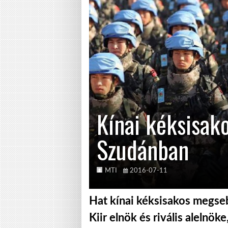
Kínai kéksisako
Szudánban
MTI
2016-07-11
Hat kínai kéksisakos megseb
Kiir elnök és rivális alelnök