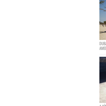
DUBA
AME