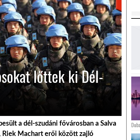
sokat lőttek ki Dél-
esült a dél-szudáni fővárosban a Salva
Duba
e, Riek Machart erői között zajló