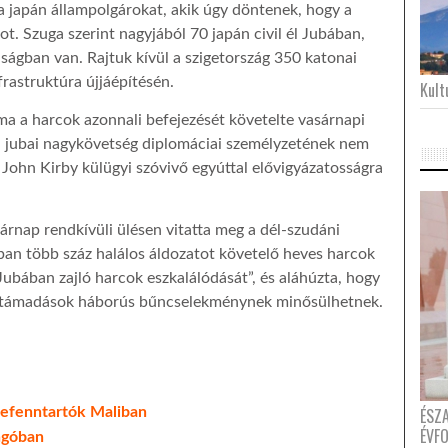
 a japán állampolgárokat, akik úgy döntenek, hogy a
ot. Szuga szerint nagyjából 70 japán civil él Jubában,
ságban van. Rajtuk kívül a szigetország 350 katonai
rastruktúra újjáépítésén.
Kultu
a a harcok azonnali befejezését követelte vasárnapi
 a jubai nagykövetség diplomáciai személyzetének nem
. John Kirby külügyi szóvivő egyúttal elővigyázatosságra
rnap rendkívüli ülésen vitatta meg a dél-szudáni
ban több száz halálos áldozatot követelő heves harcok
 Jubában zajló harcok eszkalálódását”, és aláhúzta, hogy
ni támadások háborús bűncselekménynek minősülhetnek.
kefenntartók Maliban
ÉSZ
ÉVF
ngóban