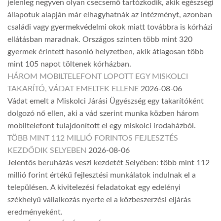
jelenleg negyven olyan csecsemő tartózkodik, akik egészségi
állapotuk alapján már elhagyhatnák az intézményt, azonban
családi vagy gyermekvédelmi okok miatt továbbra is kórházi
ellátásban maradnak. Országos szinten több mint 320
gyermek érintett hasonló helyzetben, akik átlagosan több
mint 105 napot töltenek kórházban.
HÁROM MOBILTELEFONT LOPOTT EGY MISKOLCI
TAKARÍTÓ, VÁDAT EMELTEK ELLENE
2026-08-06
Vádat emelt a Miskolci Járási Ügyészség egy takarítóként
dolgozó nő ellen, aki a vád szerint munka közben három
mobiltelefont tulajdonított el egy miskolci irodaházból.
TÖBB MINT 112 MILLIÓ FORINTOS FEJLESZTÉS
KEZDŐDIK SELYEBEN
2026-08-06
Jelentős beruházás veszi kezdetét Selyében: több mint 112
millió forint értékű fejlesztési munkálatok indulnak el a
településen. A kivitelezési feladatokat egy edelényi
székhelyű vállalkozás nyerte el a közbeszerzési eljárás
eredményeként.