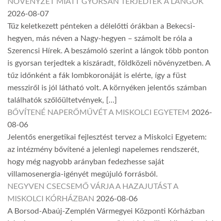
NÖVÉNYZET MIATT GYORSAN TERJEDTEK A LÁNGOK
2026-08-07
Tűz keletkezett pénteken a délelőtti órákban a Bekecsi-
hegyen, más néven a Nagy-hegyen – számolt be róla a
Szerencsi Hírek. A beszámoló szerint a lángok több ponton
is gyorsan terjedtek a kiszáradt, földközeli növényzetben. A
tűz időnként a fák lombkoronáját is elérte, így a füst
messziről is jól látható volt. A környéken jelentős számban
találhatók szőlőültetvények, […]
BŐVÍTENÉ NAPERŐMŰVÉT A MISKOLCI EGYETEM
2026-
08-06
Jelentős energetikai fejlesztést tervez a Miskolci Egyetem:
az intézmény bővítené a jelenlegi napelemes rendszerét,
hogy még nagyobb arányban fedezhesse saját
villamosenergia-igényét megújuló forrásból.
NEGYVEN CSECSEMŐ VÁRJA A HAZAJUTÁST A
MISKOLCI KÓRHÁZBAN
2026-08-06
A Borsod-Abaúj-Zemplén Vármegyei Központi Kórházban