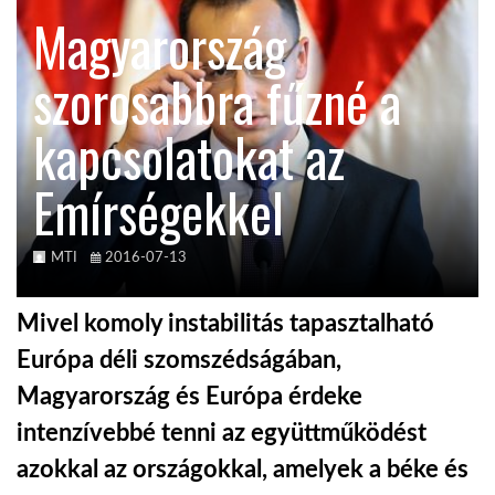
Magyarország
TROPICALMAGAZIN
szorosabbra fűzné a
GLOBOTV
kapcsolatokat az
Emírségekkel
AFRIKA TUDÁSTÁR
A NAP SZÉPE
MTI
2016-07-13
Mivel komoly instabilitás tapasztalható
LINKTR.EE
Európa déli szomszédságában,
Magyarország és Európa érdeke
GLOBOZSARU
intenzívebbé tenni az együttműködést
azokkal az országokkal, amelyek a béke és
DOBRAVERO.HU