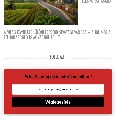
FELGYORSÍTÁSÁRA
A VILÁG EGYIK LEGKÜLÖNLEGESEBB SIVATAGI VÁROSA – AHOL MÉG A
FELHŐKARCOLÓ IS AGYAGBÓL ÉPÜLT
FOLLOW.IT
Értesüljön új cikkeinkről emailben!
Véglegesítés