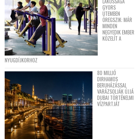
LAKOSSÁGA
GYORS
ÜTEMBEN
ÖREGSZIK: MÁR
MINDEN
NEGYEDIK EMBER
KÖZELÍT A
NYUGDÍJKORHOZ
80 MILLIÓ
DIRHAMOS
BERUHÁZÁSSAL
VARÁZSOLJÁK ÚJJÁ
DUBAI TÖRTÉNELMI
VÍZPARTJÁT