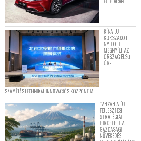
EU PIACÁN
KÍNA ÚJ
KORSZAKOT
NYITOTT:
MEGNYÍLT AZ
ORSZÁG ELSŐ
ŰR-
SZÁMÍTÁSTECHNIKAI INNOVÁCIÓS KÖZPONTJA
TANZÁNIA ÚJ
FEJLESZTÉSI
STRATÉGIÁT
HIRDETETT A
GAZDASÁGI
NÖVEKEDÉS