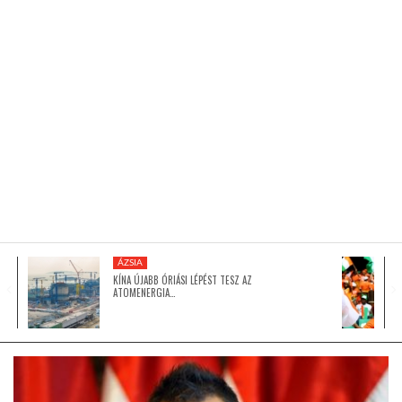
KÖZEL-KELET
AUSZTRÁLIA
A VILÁG ITTHON
MÉDIA
ÁZSIA
KÍNA ÚJABB ÓRIÁSI LÉPÉST TESZ AZ
ATOMENERGIA…
GLOBOTV BP
HÍR3D