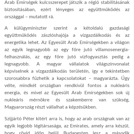
Arab Emírségek kulcsszerepet játszik a régió stabilitásának
biztosításában, ezért lényeges az együttműködés az
országgal – mutatott rá.
A külügyminiszter szerint a kétoldalú gazdasági
együttműködés zászlóshajója a vízgazdálkodás és az
energetika lehet. Az Egyesült Arab Emírségekben a világon
az egyik legnagyobb az egy főre jutó villamosenergia-
felhasználás, az egy főre jutó vízfogyasztás pedig a
legnagyobb. A magyar vállalatok világszínvonalat
képviselnek a vízgazdálkodás területén, így e tekintetben
szorosabbra fűzhetik a kapcsolatokat – magyarázta. Úgy
vélte, mindkét országban rendkívül fontos a nukleáris
energia, és mivel az Egyesült Arab Emírségekben sok új
nukleáris mérnökre és szakemberre van szükség,
Magyarország részt vállalhat a képzésükben.
Szijjártó Péter kitért arra is, hogy az arab országnak van az
egyik legjobb légitársasága, az Emirates, amely arra készül,
hogy rövid időn belül Budapesten lesz a második