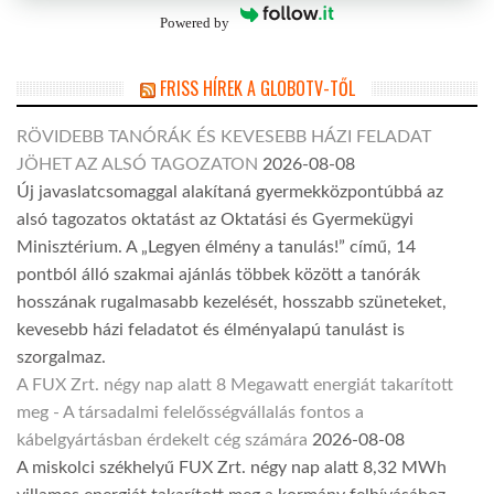
Powered by
FRISS HÍREK A GLOBOTV-TŐL
RÖVIDEBB TANÓRÁK ÉS KEVESEBB HÁZI FELADAT
JÖHET AZ ALSÓ TAGOZATON
2026-08-08
Új javaslatcsomaggal alakítaná gyermekközpontúbbá az
alsó tagozatos oktatást az Oktatási és Gyermekügyi
Minisztérium. A „Legyen élmény a tanulás!” című, 14
pontból álló szakmai ajánlás többek között a tanórák
hosszának rugalmasabb kezelését, hosszabb szüneteket,
kevesebb házi feladatot és élményalapú tanulást is
szorgalmaz.
A FUX Zrt. négy nap alatt 8 Megawatt energiát takarított
meg - A társadalmi felelősségvállalás fontos a
kábelgyártásban érdekelt cég számára
2026-08-08
A miskolci székhelyű FUX Zrt. négy nap alatt 8,32 MWh