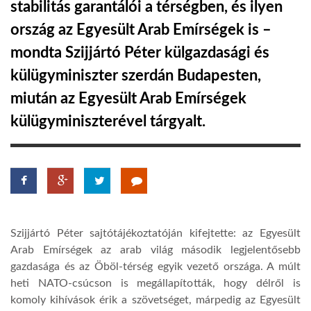
stabilitás garantálói a térségben, és ilyen
ország az Egyesült Arab Emírségek is –
LATIMO.HU
mondta Szijjártó Péter külgazdasági és
külügyminiszter szerdán Budapesten,
GLOBOBOOK
miután az Egyesült Arab Emírségek
külügyminiszterével tárgyalt.
Szijjártó Péter sajtótájékoztatóján kifejtette: az Egyesült
Arab Emírségek az arab világ második legjelentősebb
gazdasága és az Öböl-térség egyik vezető országa. A múlt
heti NATO-csúcson is megállapították, hogy délről is
komoly kihívások érik a szövetséget, márpedig az Egyesült