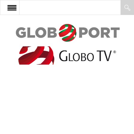
FŐOLDAL
AFRIKA
EURÓPA
ÁZSIA
ÉSZAK-AMERIKA
LATIN-AMERIKA