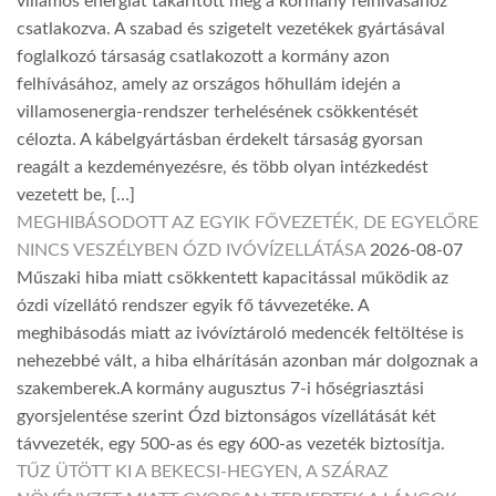
villamos energiát takarított meg a kormány felhívásához
csatlakozva. A szabad és szigetelt vezetékek gyártásával
foglalkozó társaság csatlakozott a kormány azon
felhívásához, amely az országos hőhullám idején a
villamosenergia-rendszer terhelésének csökkentését
célozta. A kábelgyártásban érdekelt társaság gyorsan
reagált a kezdeményezésre, és több olyan intézkedést
vezetett be, […]
MEGHIBÁSODOTT AZ EGYIK FŐVEZETÉK, DE EGYELŐRE
NINCS VESZÉLYBEN ÓZD IVÓVÍZELLÁTÁSA
2026-08-07
Műszaki hiba miatt csökkentett kapacitással működik az
ózdi vízellátó rendszer egyik fő távvezetéke. A
meghibásodás miatt az ivóvíztároló medencék feltöltése is
nehezebbé vált, a hiba elhárításán azonban már dolgoznak a
szakemberek.A kormány augusztus 7-i hőségriasztási
gyorsjelentése szerint Ózd biztonságos vízellátását két
távvezeték, egy 500-as és egy 600-as vezeték biztosítja.
TŰZ ÜTÖTT KI A BEKECSI-HEGYEN, A SZÁRAZ