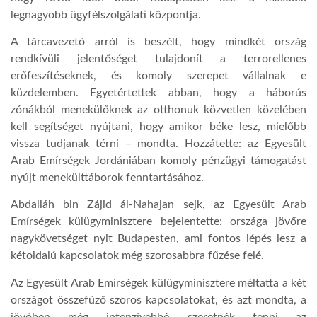
legnagyobb ügyfélszolgálati központja.
A tárcavezető arról is beszélt, hogy mindkét ország
rendkívüli jelentőséget tulajdonít a terrorellenes
erőfeszítéseknek, és komoly szerepet vállalnak e
küzdelemben. Egyetértettek abban, hogy a háborús
zónákból menekülőknek az otthonuk közvetlen közelében
kell segítséget nyújtani, hogy amikor béke lesz, mielőbb
vissza tudjanak térni – mondta. Hozzátette: az Egyesült
Arab Emírségek Jordániában komoly pénzügyi támogatást
nyújt menekülttáborok fenntartásához.
Abdalláh bin Zájid ál-Nahajan sejk, az Egyesült Arab
Emírségek külügyminisztere bejelentette: országa jövőre
nagykövetséget nyit Budapesten, ami fontos lépés lesz a
kétoldalú kapcsolatok még szorosabbra fűzése felé.
Az Egyesült Arab Emírségek külügyminisztere méltatta a két
országot összefűző szoros kapcsolatokat, és azt mondta, a
jövőben még intenzívebbé szeretnék tenni az