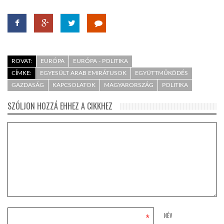
ROVAT:
EURÓPA
EURÓPA - POLITIKA
CÍMKE:
EGYESÜLT ARAB EMIRÁTUSOK
EGYÜTTMŰKÖDÉS
GAZDASÁG
KAPCSOLATOK
MAGYARORSZÁG
POLITIKA
SZÓLJON HOZZÁ EHHEZ A CIKKHEZ
*
NÉV