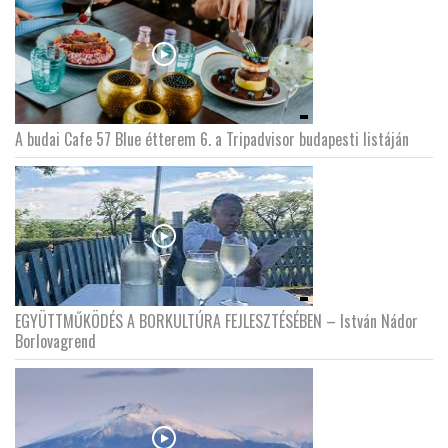
A budai Cafe 57 Blue étterem 6. a Tripadvisor budapesti listáján
EGYÜTTMŰKÖDÉS A BORKULTÚRA FEJLESZTÉSÉBEN – István Nádor
Borlovagrend