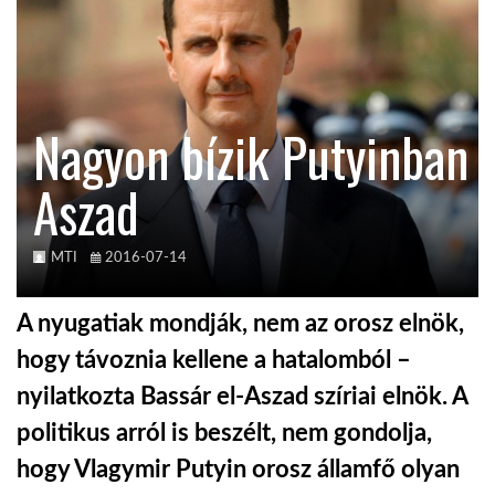
TROPICALMAGAZIN
GLOBOTV
Nagyon bízik Putyinban
Aszad
AFRIKA TUDÁSTÁR
A NAP SZÉPE
MTI
2016-07-14
A nyugatiak mondják, nem az orosz elnök,
LINKTR.EE
hogy távoznia kellene a hatalomból –
nyilatkozta Bassár el-Aszad szíriai elnök. A
GLOBOZSARU
politikus arról is beszélt, nem gondolja,
hogy Vlagymir Putyin orosz államfő olyan
DOBRAVERO.HU