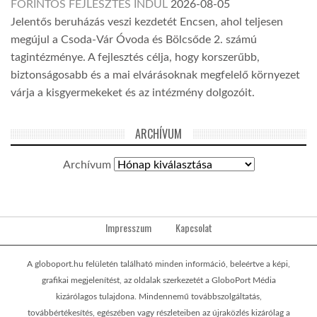
FORINTOS FEJLESZTÉS INDUL
2026-08-05
Jelentős beruházás veszi kezdetét Encsen, ahol teljesen
megújul a Csoda-Vár Óvoda és Bölcsőde 2. számú
tagintézménye. A fejlesztés célja, hogy korszerűbb,
biztonságosabb és a mai elvárásoknak megfelelő környezet
várja a kisgyermekeket és az intézmény dolgozóit.
ARCHÍVUM
Archívum
Impresszum
Kapcsolat
A globoport.hu felületén található minden információ, beleértve a képi,
grafikai megjelenítést, az oldalak szerkezetét a GloboPort Média
kizárólagos tulajdona. Mindennemű továbbszolgáltatás,
továbbértékesítés, egészében vagy részleteiben az újraközlés kizárólag a