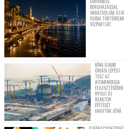
DIRHAMOS
BERUHÁZÁSSAL
VARÁZSOLJÁK ÚJJÁ
DUBAI TÖRTÉNELMI
VÍZPARTJÁT
KÍNA ÚJABB
ÓRIÁSI LÉPÉST
TESZ AZ
ATOMENERGIA
FEJLESZTÉSÉBEN:
NYOLC ÚJ
REAKTOR
ÉPÍTÉSÉT
HAGYTÁK JÓVÁ
ELEFÁNTCSONTPART