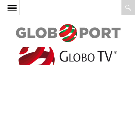
FŐOLDAL
AFRIKA
EURÓPA
ÁZSIA
ÉSZAK-AMERIKA
LATIN-AMERIKA