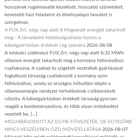
hosszának rugalmasabb kezelését, hosszabb szüneteket,
kevesebb házi feladatot és élményalapú tanulást is
szorgalmaz.
A FUX Zrt. négy nap alatt 8 Megawatt energiát takarított
meg - A társadalmi felelősségvállalás fontos a
kábelgyártásban érdekelt cég számára
2026-08-08
A miskolci székhelyű FUX Zrt. négy nap alatt 8,32 MWh
villamos energiát takarított meg a kormány felhívásához
csatlakozva. A szabad és szigetelt vezetékek gyártásával
foglalkozó társaság csatlakozott a kormány azon
felhívásához, amely az országos hőhullám idején a
villamosenergia-rendszer terhelésének csökkentését
célozta. A kábelgyártásban érdekelt társaság gyorsan
reagált a kezdeményezésre, és több olyan intézkedést
vezetett be, […]
MEGHIBÁSODOTT AZ EGYIK FŐVEZETÉK, DE EGYELŐRE
NINCS VESZÉLYBEN ÓZD IVÓVÍZELLÁTÁSA
2026-08-07
Műszaki hiba miatt csökkentett kapacitással működik az