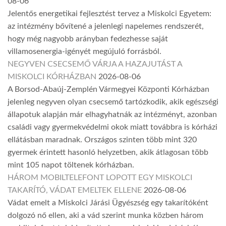
08-06
Jelentős energetikai fejlesztést tervez a Miskolci Egyetem:
az intézmény bővítené a jelenlegi napelemes rendszerét,
hogy még nagyobb arányban fedezhesse saját
villamosenergia-igényét megújuló forrásból.
NEGYVEN CSECSEMŐ VÁRJA A HAZAJUTÁST A
MISKOLCI KÓRHÁZBAN
2026-08-06
A Borsod-Abaúj-Zemplén Vármegyei Központi Kórházban
jelenleg negyven olyan csecsemő tartózkodik, akik egészségi
állapotuk alapján már elhagyhatnák az intézményt, azonban
családi vagy gyermekvédelmi okok miatt továbbra is kórházi
ellátásban maradnak. Országos szinten több mint 320
gyermek érintett hasonló helyzetben, akik átlagosan több
mint 105 napot töltenek kórházban.
HÁROM MOBILTELEFONT LOPOTT EGY MISKOLCI
TAKARÍTÓ, VÁDAT EMELTEK ELLENE
2026-08-06
Vádat emelt a Miskolci Járási Ügyészség egy takarítóként
dolgozó nő ellen, aki a vád szerint munka közben három