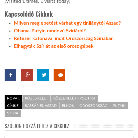
(Visited 1 times, 1 visits today)
Kapcsolódó Cikkek
Milyen meglepetést várhat egy tinilánytól Aszad?
Obama-Putyin randevú Szíriáról?
Kétezer katonával indít Oroszország Szíriában
Elhagyták Szíriát az első orosz gépek
ROVAT:
KÖZEL-KELET
KÖZEL-KELET - POLITIKA
CÍMKE:
BASSÁR EL-ASZAD
ELNÖK
OROSZORSZÁG
PUTYIN
SZÍRIA
SZÓLJON HOZZÁ EHHEZ A CIKKHEZ