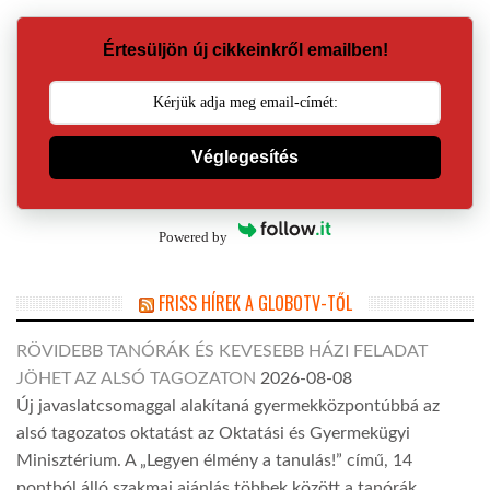
Értesüljön új cikkeinkről emailben!
Véglegesítés
Powered by
FRISS HÍREK A GLOBOTV-TŐL
RÖVIDEBB TANÓRÁK ÉS KEVESEBB HÁZI FELADAT
JÖHET AZ ALSÓ TAGOZATON
2026-08-08
Új javaslatcsomaggal alakítaná gyermekközpontúbbá az
alsó tagozatos oktatást az Oktatási és Gyermekügyi
Minisztérium. A „Legyen élmény a tanulás!” című, 14
pontból álló szakmai ajánlás többek között a tanórák