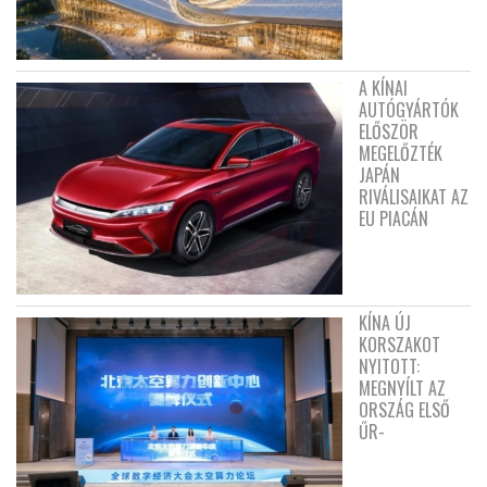
A KÍNAI
AUTÓGYÁRTÓK
ELŐSZÖR
MEGELŐZTÉK
JAPÁN
RIVÁLISAIKAT AZ
EU PIACÁN
KÍNA ÚJ
KORSZAKOT
NYITOTT:
MEGNYÍLT AZ
ORSZÁG ELSŐ
ŰR-