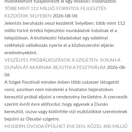
mobiltelefont tulajdonított el egy miskolci irodaházból.
TÖBB MINT 112 MILLIÓ FORINTOS FEJLESZTÉS
KEZDŐDIK SELYEBEN
2026-08-06
Jelentős beruházás veszi kezdetét Selyében: több mint 112
millió forint értékű fejlesztési munkálatok indulnak el a
településen. A kivitelezési feladatokat egy edelényi
székhelyű vállalkozás nyerte el a közbeszerzési eljárás
eredményeként.
VESZÉLYES PRÓBÁLKOZÁSOK A SZIGETEN: SOKAN A
DUNÁN ÁT AKARNAK BEJUTNI A FESZTIVÁLRA
2026-08-
06
A Sziget Fesztivál minden évben több százezer látogatót
vonz, azonban nem mindenki a hivatalos bejáratokon
keresztül próbál eljutni a rendezvény területére. A szervezők
szerint évről évre előfordul, hogy egyesek a Dunán
keresztül, úszva vagy különféle vízi eszközökkel szeretnének
bejutni az Óbudai-szigetre.
MODERN ÓVODA ÉPÜLHET ENCSEN: KÖZEL 400 MILLIÓ