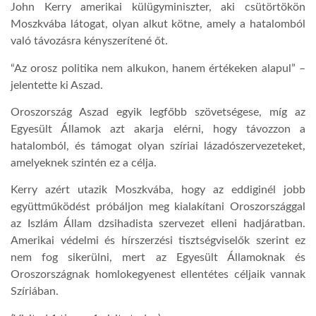
John Kerry amerikai külügyminiszter, aki csütörtökön
Moszkvába látogat, olyan alkut kötne, amely a hatalomból
való távozásra kényszerítené őt.
“Az orosz politika nem alkukon, hanem értékeken alapul” –
jelentette ki Aszad.
Oroszország Aszad egyik legfőbb szövetségese, míg az
Egyesült Államok azt akarja elérni, hogy távozzon a
hatalomból, és támogat olyan szíriai lázadószervezeteket,
amelyeknek szintén ez a célja.
Kerry azért utazik Moszkvába, hogy az eddiginél jobb
együttműködést próbáljon meg kialakítani Oroszországgal
az Iszlám Állam dzsihadista szervezet elleni hadjáratban.
Amerikai védelmi és hírszerzési tisztségviselők szerint ez
nem fog sikerülni, mert az Egyesült Államoknak és
Oroszországnak homlokegyenest ellentétes céljaik vannak
Szíriában.