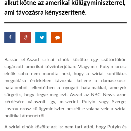
alkut kötne az amerikai külügyminiszterrel,
ami távozásra kényszerítené.
LATIMO.HU
GLOBOBOOK
Bassár el-Aszad szíriai elnök közölte egy csütörtökön
sugárzott amerikai tévéinterjúban: Vlagyimir Putyin orosz
elnök soha nem mondta neki, hogy a szíriai konfliktus
megoldása érdekében távoznia kellene a damaszkuszi
hatalomból, ellentétben a nyugati hatalmakkal, amelyek
sürgetik, hogy tegye meg ezt. Aszad az NBC News azon
kérdésére válaszolt így, miszerint Putyin vagy Szergej
Lavrov orosz külügyminiszter beszélt-e valaha vele a szíriai
politikai átmenetről.
A szíriai elnök közölte azt is: nem tart attól, hogy Putyin és