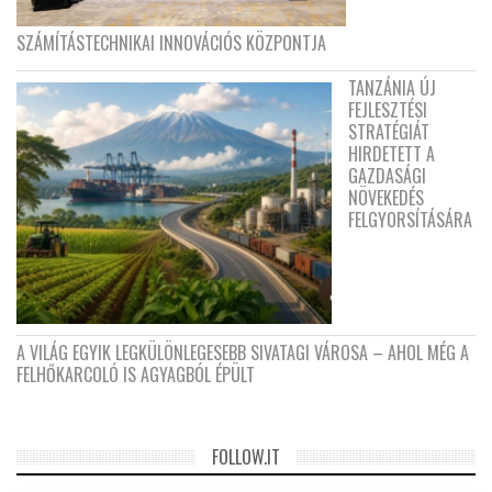
SZÁMÍTÁSTECHNIKAI INNOVÁCIÓS KÖZPONTJA
TANZÁNIA ÚJ
FEJLESZTÉSI
STRATÉGIÁT
HIRDETETT A
GAZDASÁGI
NÖVEKEDÉS
FELGYORSÍTÁSÁRA
A VILÁG EGYIK LEGKÜLÖNLEGESEBB SIVATAGI VÁROSA – AHOL MÉG A
FELHŐKARCOLÓ IS AGYAGBÓL ÉPÜLT
FOLLOW.IT