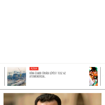
KÖZEL-KELET
AUSZTRÁLIA
A VILÁG ITTHON
MÉDIA
ÁZSIA
KÍNA ÚJABB ÓRIÁSI LÉPÉST TESZ AZ
ATOMENERGIA…
GLOBOTV BP
HÍR3D