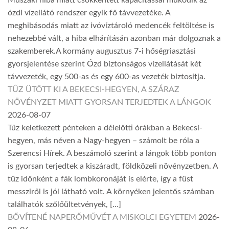
ózdi vízellátó rendszer egyik fő távvezetéke. A
meghibásodás miatt az ivóvíztároló medencék feltöltése is
nehezebbé vált, a hiba elhárításán azonban már dolgoznak a
szakemberek.A kormány augusztus 7-i hőségriasztási
gyorsjelentése szerint Ózd biztonságos vízellátását két
távvezeték, egy 500-as és egy 600-as vezeték biztosítja.
TŰZ ÜTÖTT KI A BEKECSI-HEGYEN, A SZÁRAZ
NÖVÉNYZET MIATT GYORSAN TERJEDTEK A LÁNGOK
2026-08-07
Tűz keletkezett pénteken a délelőtti órákban a Bekecsi-
hegyen, más néven a Nagy-hegyen – számolt be róla a
Szerencsi Hírek. A beszámoló szerint a lángok több ponton
is gyorsan terjedtek a kiszáradt, földközeli növényzetben. A
tűz időnként a fák lombkoronáját is elérte, így a füst
messziről is jól látható volt. A környéken jelentős számban
találhatók szőlőültetvények, […]
BŐVÍTENÉ NAPERŐMŰVÉT A MISKOLCI EGYETEM
2026-