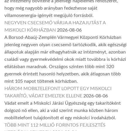
az intézmény bővítené a jelenlegi napelemes rendszerét,
hogy még nagyobb arányban fedezhesse saját
villamosenergia-igényét megújuló forrásból.
NEGYVEN CSECSEMŐ VÁRJA A HAZAJUTÁST A
MISKOLCI KÓRHÁZBAN
2026-08-06
A Borsod-Abaúj-Zemplén Vármegyei Központi Kórházban
jelenleg negyven olyan csecsemő tartózkodik, akik egészségi
állapotuk alapján már elhagyhatnák az intézményt, azonban
családi vagy gyermekvédelmi okok miatt továbbra is kórházi
ellátásban maradnak. Országos szinten több mint 320
gyermek érintett hasonló helyzetben, akik átlagosan több
mint 105 napot töltenek kórházban.
HÁROM MOBILTELEFONT LOPOTT EGY MISKOLCI
TAKARÍTÓ, VÁDAT EMELTEK ELLENE
2026-08-06
Vádat emelt a Miskolci Járási Ügyészség egy takarítóként
dolgozó nő ellen, aki a vád szerint munka közben három
mobiltelefont tulajdonított el egy miskolci irodaházból.
TÖBB MINT 112 MILLIÓ FORINTOS FEJLESZTÉS