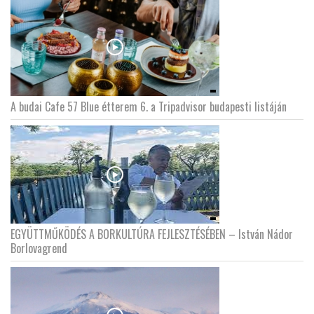
A budai Cafe 57 Blue étterem 6. a Tripadvisor budapesti listáján
EGYÜTTMŰKÖDÉS A BORKULTÚRA FEJLESZTÉSÉBEN – István Nádor
Borlovagrend