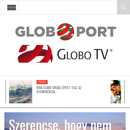
FŐOLDAL
AFRIKA
EURÓPA
ÁZSIA
ÁZSIA
KÍNA ÚJABB ÓRIÁSI LÉPÉST TESZ AZ
ATOMENERGIA…
ÉSZAK-AMERIKA
Szerencse, hogy nem
LATIN-AMERIKA