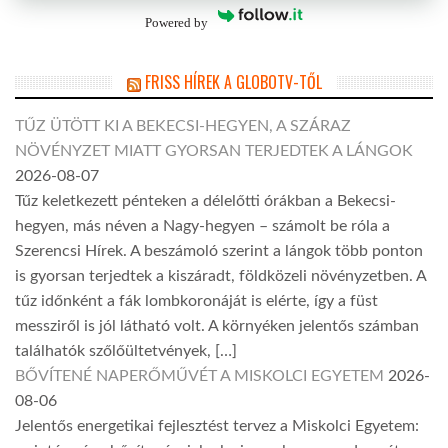
Powered by
FRISS HÍREK A GLOBOTV-TŐL
TŰZ ÜTÖTT KI A BEKECSI-HEGYEN, A SZÁRAZ
NÖVÉNYZET MIATT GYORSAN TERJEDTEK A LÁNGOK
2026-08-07
Tűz keletkezett pénteken a délelőtti órákban a Bekecsi-
hegyen, más néven a Nagy-hegyen – számolt be róla a
Szerencsi Hírek. A beszámoló szerint a lángok több ponton
is gyorsan terjedtek a kiszáradt, földközeli növényzetben. A
tűz időnként a fák lombkoronáját is elérte, így a füst
messziről is jól látható volt. A környéken jelentős számban
találhatók szőlőültetvények, […]
BŐVÍTENÉ NAPERŐMŰVÉT A MISKOLCI EGYETEM
2026-
08-06
Jelentős energetikai fejlesztést tervez a Miskolci Egyetem: