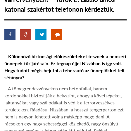
van érvényben? – Török E. László uniós
katonai szakértőt telefonon kérdeztük.
TROPICALMAGAZIN
GLOBOTV
AFRIKA TUDÁSTÁR
–
Különböző biztonsági előkészületeket tesznek a nemzeti
ünnepek tűzijátékain. Ez tegnap éjjel Nizzában is így volt.
A NAP SZÉPE
Hogy tudott mégis bejutni a teherautó az ünneplőkkel teli
sétányra?
LINKTR.EE
– A tömegrendezvényeken nem betonfallal, hanem
kordonokkal biztosítják a helyszínt, ahogy a követségeket,
laktanyákat vagy szállodákat is védik a terrorveszélyes
GLOBOZSARU
területeken. Ráadásul Nizzában, a hosszú tengerparton ezt
nem is nagyon lehetett volna másképp megoldani. A
rácsokon egy nagy sebességgel közlekedő, nagy önsúlyú
DOBRAVERO.HU