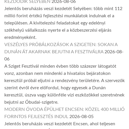
KEZDŐDIK SELYEBEN
2026-08-06
Jelentős beruházás veszi kezdetét Selyében: több mint 112
millió forint értékű fejlesztési munkálatok indulnak el a
településen. A kivitelezési feladatokat egy edelényi
székhelyű vállalkozás nyerte el a közbeszerzési eljárás
eredményeként.
VESZÉLYES PRÓBÁLKOZÁSOK A SZIGETEN: SOKAN A
DUNÁN ÁT AKARNAK BEJUTNI A FESZTIVÁLRA
2026-08-
06
A Sziget Fesztivál minden évben több százezer látogatót
vonz, azonban nem mindenki a hivatalos bejáratokon
keresztül próbál eljutni a rendezvény területére. A szervezők
szerint évről évre előfordul, hogy egyesek a Dunán
keresztül, úszva vagy különféle vízi eszközökkel szeretnének
bejutni az Óbudai-szigetre.
MODERN ÓVODA ÉPÜLHET ENCSEN: KÖZEL 400 MILLIÓ
FORINTOS FEJLESZTÉS INDUL
2026-08-05
Jelentős beruházás veszi kezdetét Encsen, ahol teljesen