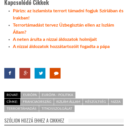
Kapcsolódó Cikkek
Párizs: az iszlamista terrort támadni fogjuk Szíriában és
Irakban!
Terrortámadást tervez Üzbegisztán ellen az Iszlám
Állam?
A neten árulta a nizzai áldozatok holmijait
A nizzai áldozatok hozzátartozóit fogadta a pápa
ROVAT:
EURÓPA
EURÓPA - POLITIKA
CÍMKE:
FRANCIAORSZÁG
ISZLÁM ÁLLAM
KÉSZÜLTSÉG
NIZZA
TERRORTÁMADÁS
TITKOSSZOLGÁLAT
SZÓLJON HOZZÁ EHHEZ A CIKKHEZ