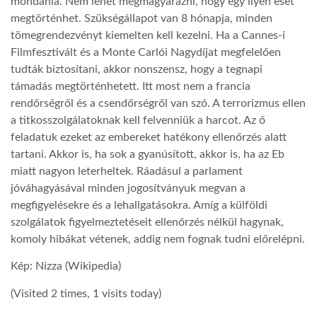
mondania. Nem lehet megmagyarázni, hogy egy ilyen eset
megtörténhet. Szükségállapot van 8 hónapja, minden
tömegrendezvényt kiemelten kell kezelni. Ha a Cannes-i
Filmfesztivált és a Monte Carlói Nagydíjat megfelelően
tudták biztosítani, akkor nonszensz, hogy a tegnapi
támadás megtörténhetett. Itt most nem a francia
rendőrségről és a csendőrségről van szó. A terrorizmus ellen
a titkosszolgálatoknak kell felvenniük a harcot. Az ő
feladatuk ezeket az embereket hatékony ellenőrzés alatt
tartani. Akkor is, ha sok a gyanúsított, akkor is, ha az Eb
miatt nagyon leterheltek. Ráadásul a parlament
jóváhagyásával minden jogosítványuk megvan a
megfigyelésekre és a lehallgatásokra. Amíg a külföldi
szolgálatok figyelmeztetéseit ellenőrzés nélkül hagynak,
komoly hibákat vétenek, addig nem fognak tudni előrelépni.
Kép: Nizza (Wikipedia)
(Visited 2 times, 1 visits today)