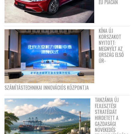
EU PIACÁN
KÍNA ÚJ
KORSZAKOT
NYITOTT:
MEGNYÍLT AZ
ORSZÁG ELSŐ
ŰR-
SZÁMÍTÁSTECHNIKAI INNOVÁCIÓS KÖZPONTJA
TANZÁNIA ÚJ
FEJLESZTÉSI
STRATÉGIÁT
HIRDETETT A
GAZDASÁGI
NÖVEKEDÉS