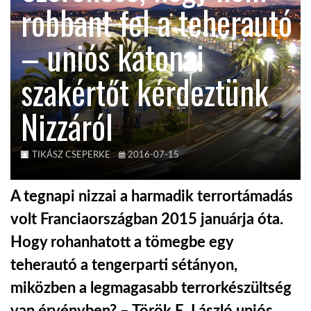
robbant fel a teherautó
KÖZEL-KELET
– uniós katonai
szakértőt kérdeztünk
AUSZTRÁLIA
Nizzáról
A VILÁG ITTHON
TIKÁSZ CSEPERKE
2016-07-15
MÉDIA
A tegnapi nizzai a harmadik terrortámadás
volt Franciaországban 2015 januárja óta.
Hogy rohanhatott a tömegbe egy
GLOBOTV BP
teherautó a tengerparti sétányon,
miközben a legmagasabb terrorkészültség
HÍR3D