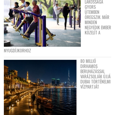
LAKOSSÁGA
GYORS
ÜTEMBEN
ÖREGSZIK: MÁR
MINDEN
NEGYEDIK EMBER
KÖZELÍT A
NYUGDÍJKORHOZ
80 MILLIÓ
DIRHAMOS
BERUHÁZÁSSAL
VARÁZSOLJÁK ÚJJÁ
DUBAI TÖRTÉNELMI
VÍZPARTJÁT