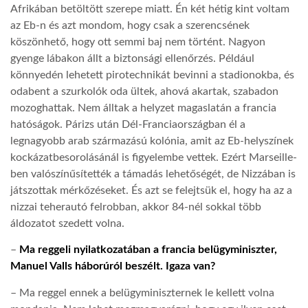
Afrikában betöltött szerepe miatt. Én két hétig kint voltam
az Eb-n és azt mondom, hogy csak a szerencsének
köszönhető, hogy ott semmi baj nem történt. Nagyon
gyenge lábakon állt a biztonsági ellenőrzés. Például
könnyedén lehetett pirotechnikát bevinni a stadionokba, és
odabent a szurkolók oda ültek, ahová akartak, szabadon
mozoghattak. Nem álltak a helyzet magaslatán a francia
hatóságok. Párizs után Dél-Franciaországban él a
legnagyobb arab származású kolónia, amit az Eb-helyszínek
kockázatbesorolásánál is figyelembe vettek. Ezért Marseille-
ben valószínűsítették a támadás lehetőségét, de Nizzában is
játszottak mérkőzéseket. És azt se felejtsük el, hogy ha az a
nizzai teherautó felrobban, akkor 84-nél sokkal több
áldozatot szedett volna.
–
Ma reggeli nyilatkozatában a francia belügyminiszter,
Manuel Valls háborúról beszélt. Igaza van?
– Ma reggel ennek a belügyminiszternek le kellett volna