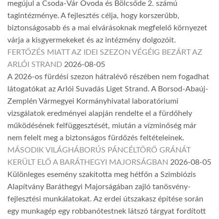
megújul a Csoda-Vár Óvoda és Bölcsőde 2. számú
tagintézménye. A fejlesztés célja, hogy korszerűbb,
biztonságosabb és a mai elvárásoknak megfelelő környezet
várja a kisgyermekeket és az intézmény dolgozóit.
FERTŐZÉS MIATT AZ IDEI SZEZON VÉGÉIG BEZÁRT AZ
ARLÓI STRAND
2026-08-05
A 2026-os fürdési szezon hátralévő részében nem fogadhat
látogatókat az Arlói Suvadás Liget Strand. A Borsod-Abaúj-
Zemplén Vármegyei Kormányhivatal laboratóriumi
vizsgálatok eredményei alapján rendelte el a fürdőhely
működésének felfüggesztését, miután a vízminőség már
nem felelt meg a biztonságos fürdőzés feltételeinek.
MÁSODIK VILÁGHÁBORÚS PÁNCÉLTÖRŐ GRÁNÁT
KERÜLT ELŐ A BARÁTHEGYI MAJORSÁGBAN
2026-08-05
Különleges esemény szakította meg hétfőn a Szimbiózis
Alapítvány Baráthegyi Majorságában zajló tanösvény-
fejlesztési munkálatokat. Az erdei útszakasz építése során
egy munkagép egy robbanótestnek látszó tárgyat fordított