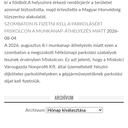
ki a földből.A helyszínre érkező rendőrjárőr a területet
azonnal biztosította, majd értesítette a Magyar Honvédség
tűzszerész alakulatát.
SZOMBATON IS FIZETNI KELL A PARKOLÁSÉRT
MISKOLCON A MUNKANAP-ÁTHELYEZÉS MIATT
2026-
08-04
A 2026. augusztus 8-i munkanap-áthelyezés miatt ezen a
szombaton a megszokott hétköznapi parkolási szabályok
lesznek érvényben Miskolcon. Ez azt jelenti, hogy a Miskolci
Városgazda Nonprofit Kft. által üzemeltetett felszíni
díjköteles parkolóhelyeken a gépjárművezetőknek parkolási
díjat kell fizetniük.
ARCHÍVUM
Archívum