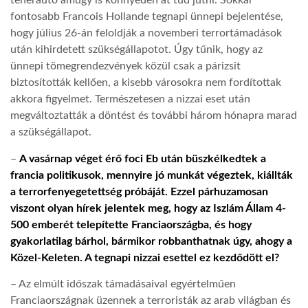
teherautó amúgy is könnyedén át tud jutni. Sokkal
fontosabb Francois Hollande tegnapi ünnepi bejelentése,
LATIMO.HU
hogy július 26-án feloldják a novemberi terrortámadások
után kihirdetett szükségállapotot. Úgy tűnik, hogy az
ünnepi tömegrendezvények közül csak a párizsit
GLOBOBOOK
biztosították kellően, a kisebb városokra nem fordítottak
akkora figyelmet. Természetesen a nizzai eset után
megváltoztatták a döntést és további három hónapra marad
a szükségállapot.
–
A vasárnap véget érő foci Eb után büszkélkedtek a
francia politikusok, mennyire jó munkát végeztek, kiállták
a terrorfenyegetettség próbáját. Ezzel párhuzamosan
viszont olyan hírek jelentek meg, hogy az Iszlám Állam 4-
500 emberét telepítette Franciaországba, és hogy
gyakorlatilag bárhol, bármikor robbanthatnak úgy, ahogy a
Közel-Keleten. A tegnapi nizzai esettel ez kezdődött el?
– Az elmúlt időszak támadásaival egyértelműen
Franciaországnak üzennek a terroristák az arab világban és