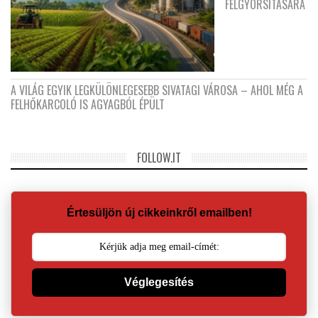
FELGYORSÍTÁSÁRA
A VILÁG EGYIK LEGKÜLÖNLEGESEBB SIVATAGI VÁROSA – AHOL MÉG A
FELHŐKARCOLÓ IS AGYAGBÓL ÉPÜLT
FOLLOW.IT
Értesüljön új cikkeinkről emailben!
Véglegesítés