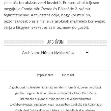
Jelentős beruházás veszi kezdetét Encsen, ahol teljesen
megújul a Csoda-Vár Óvoda és Bölcsőde 2. számú
tagintézménye. A fejlesztés célja, hogy korszerűbb,
biztonságosabb és a mai elvárásoknak megfelelő környezet
várja a kisgyermekeket és az intézmény dolgozóit.
ARCHÍVUM
Archívum
Impresszum
Kapcsolat
A globoport.hu felületén található minden információ, beleértve a képi,
grafikai megjelenítést, az oldalak szerkezetét a GloboPort Média
kizárólagos tulajdona. Mindennemű továbbszolgáltatás,
továbbértékesítés, egészében vagy részleteiben az újraközlés kizárólag a
GloboPort Média előzetes írásbeli hozzájárulásával lehetséges.