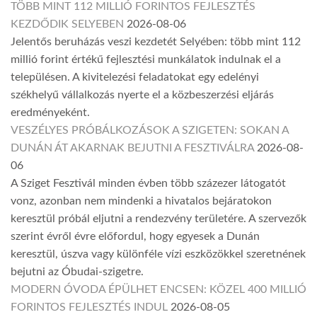
TÖBB MINT 112 MILLIÓ FORINTOS FEJLESZTÉS
KEZDŐDIK SELYEBEN
2026-08-06
Jelentős beruházás veszi kezdetét Selyében: több mint 112
millió forint értékű fejlesztési munkálatok indulnak el a
településen. A kivitelezési feladatokat egy edelényi
székhelyű vállalkozás nyerte el a közbeszerzési eljárás
eredményeként.
VESZÉLYES PRÓBÁLKOZÁSOK A SZIGETEN: SOKAN A
DUNÁN ÁT AKARNAK BEJUTNI A FESZTIVÁLRA
2026-08-
06
A Sziget Fesztivál minden évben több százezer látogatót
vonz, azonban nem mindenki a hivatalos bejáratokon
keresztül próbál eljutni a rendezvény területére. A szervezők
szerint évről évre előfordul, hogy egyesek a Dunán
keresztül, úszva vagy különféle vízi eszközökkel szeretnének
bejutni az Óbudai-szigetre.
MODERN ÓVODA ÉPÜLHET ENCSEN: KÖZEL 400 MILLIÓ
FORINTOS FEJLESZTÉS INDUL
2026-08-05