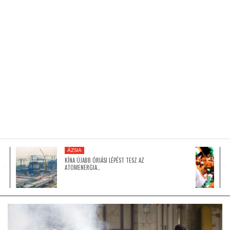
KÖZEL-KELET
AUSZTRÁLIA
A VILÁG ITTHON
MÉDIA
ÁZSIA
KÍNA ÚJABB ÓRIÁSI LÉPÉST TESZ AZ
ATOMENERGIA…
GLOBOTV BP
HÍR3D