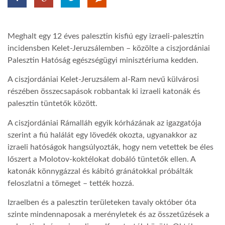
LATIMO.HU
Meghalt egy 12 éves palesztin kisfiú egy izraeli-palesztin
incidensben Kelet-Jeruzsálemben – közölte a ciszjordániai
GLOBOBOOK
Palesztin Hatóság egészségügyi minisztériuma kedden.
A ciszjordániai Kelet-Jeruzsálem al-Ram nevű külvárosi
részében összecsapások robbantak ki izraeli katonák és
palesztin tüntetők között.
A ciszjordániai Rámalláh egyik kórházának az igazgatója
szerint a fiú halálát egy lövedék okozta, ugyanakkor az
izraeli hatóságok hangsúlyozták, hogy nem vetettek be éles
lőszert a Molotov-koktélokat dobáló tüntetők ellen. A
katonák könnygázzal és kábító gránátokkal próbálták
feloszlatni a tömeget – tették hozzá.
Izraelben és a palesztin területeken tavaly október óta
szinte mindennaposak a merényletek és az összetűzések a