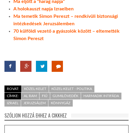
Ma eljött a “harag napja”
A holokauszt napja Izraelben
Ma temetik Simon Pereszt – rendkívüli biztonsági
intézkedések Jeruzsálemben
70 külföldi vezető a gyászolók között – eltemették
Simon Pereszt
ROVAT:
KÖZEL-KELET
KÖZEL-KELET - POLITIKA
CÍMKE:
AL RAM
FIÚ
GUMILÖVEDÉK
HARMADIK INTIFÁDA
IZRAEL
JERUZSÁLEM
KÖNNYGÁZ
SZÓLJON HOZZÁ EHHEZ A CIKKHEZ