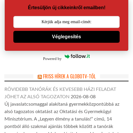
Értesüljön új cikkeinkről emailben!
Véglegesítés
Powered by
FRISS HÍREK A GLOBOTV-TŐL
RÖVIDEBB TANÓRÁK ÉS KEVESEBB HÁZI FELADAT
JÖHET AZ ALSÓ TAGOZATON
2026-08-08
Új javaslatcsomaggal alakítaná gyermekközpontúbbá az
alsó tagozatos oktatást az Oktatási és Gyermekügyi
Minisztérium. A „Legyen élmény a tanulás!” című, 14
pontból álló szakmai ajánlás többek között a tanórák