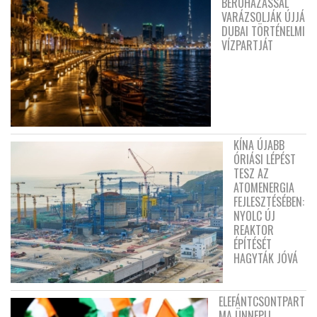
BERUHÁZÁSSAL
VARÁZSOLJÁK ÚJJÁ
DUBAI TÖRTÉNELMI
VÍZPARTJÁT
KÍNA ÚJABB
ÓRIÁSI LÉPÉST
TESZ AZ
ATOMENERGIA
FEJLESZTÉSÉBEN:
NYOLC ÚJ
REAKTOR
ÉPÍTÉSÉT
HAGYTÁK JÓVÁ
ELEFÁNTCSONTPART
MA ÜNNEPLI