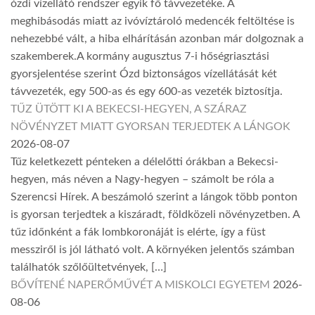
ózdi vízellátó rendszer egyik fő távvezetéke. A
meghibásodás miatt az ivóvíztároló medencék feltöltése is
nehezebbé vált, a hiba elhárításán azonban már dolgoznak a
szakemberek.A kormány augusztus 7-i hőségriasztási
gyorsjelentése szerint Ózd biztonságos vízellátását két
távvezeték, egy 500-as és egy 600-as vezeték biztosítja.
TŰZ ÜTÖTT KI A BEKECSI-HEGYEN, A SZÁRAZ
NÖVÉNYZET MIATT GYORSAN TERJEDTEK A LÁNGOK
2026-08-07
Tűz keletkezett pénteken a délelőtti órákban a Bekecsi-
hegyen, más néven a Nagy-hegyen – számolt be róla a
Szerencsi Hírek. A beszámoló szerint a lángok több ponton
is gyorsan terjedtek a kiszáradt, földközeli növényzetben. A
tűz időnként a fák lombkoronáját is elérte, így a füst
messziről is jól látható volt. A környéken jelentős számban
találhatók szőlőültetvények, […]
BŐVÍTENÉ NAPERŐMŰVÉT A MISKOLCI EGYETEM
2026-
08-06