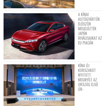
A KÍNAI
AUTÓGYÁRTÓK
ELŐSZÖR
MEGELŐZTÉK
JAPÁN
RIVÁLISAIKAT AZ
EU PIACÁN
KÍNA ÚJ
KORSZAKOT
NYITOTT:
MEGNYÍLT AZ
ORSZÁG ELSŐ
ŰR-