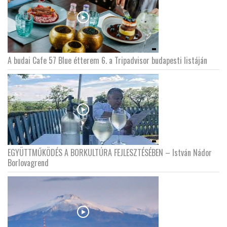
A budai Cafe 57 Blue étterem 6. a Tripadvisor budapesti listáján
EGYÜTTMŰKÖDÉS A BORKULTÚRA FEJLESZTÉSÉBEN – István Nádor
Borlovagrend