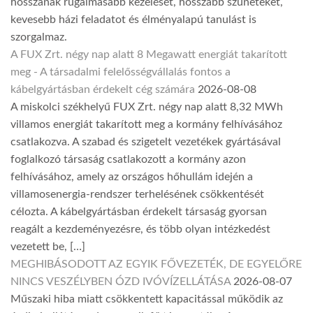
hosszának rugalmasabb kezelését, hosszabb szüneteket,
kevesebb házi feladatot és élményalapú tanulást is
szorgalmaz.
A FUX Zrt. négy nap alatt 8 Megawatt energiát takarított
meg - A társadalmi felelősségvállalás fontos a
kábelgyártásban érdekelt cég számára
2026-08-08
A miskolci székhelyű FUX Zrt. négy nap alatt 8,32 MWh
villamos energiát takarított meg a kormány felhívásához
csatlakozva. A szabad és szigetelt vezetékek gyártásával
foglalkozó társaság csatlakozott a kormány azon
felhívásához, amely az országos hőhullám idején a
villamosenergia-rendszer terhelésének csökkentését
célozta. A kábelgyártásban érdekelt társaság gyorsan
reagált a kezdeményezésre, és több olyan intézkedést
vezetett be, […]
MEGHIBÁSODOTT AZ EGYIK FŐVEZETÉK, DE EGYELŐRE
NINCS VESZÉLYBEN ÓZD IVÓVÍZELLÁTÁSA
2026-08-07
Műszaki hiba miatt csökkentett kapacitással működik az