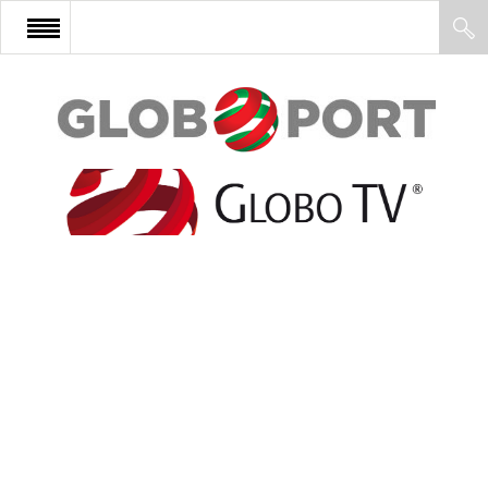
FŐOLDAL
AFRIKA
EURÓPA
ÁZSIA
ÉSZAK-AMERIKA
LATIN-AMERIKA