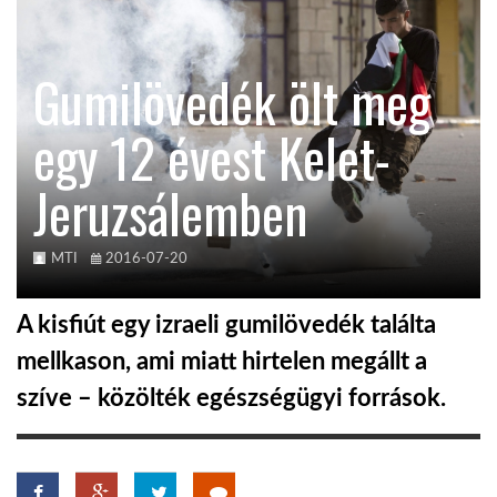
TROPICALMAGAZIN
Gumilövedék ölt meg
GLOBOTV
egy 12 évest Kelet-
Jeruzsálemben
AFRIKA TUDÁSTÁR
A NAP SZÉPE
MTI
2016-07-20
A kisfiút egy izraeli gumilövedék találta
LINKTR.EE
mellkason, ami miatt hirtelen megállt a
szíve – közölték egészségügyi források.
GLOBOZSARU
DOBRAVERO.HU