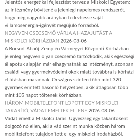
Jelentős energetikai fejlesztést tervez a Miskolci Egyetem:
az intézmény bővítené a jelenlegi napelemes rendszerét,
hogy még nagyobb arányban fedezhesse saját
villamosenergia-igényét megújuló forrásból.
NEGYVEN CSECSEMŐ VÁRJA A HAZAJUTÁST A
MISKOLCI KÓRHÁZBAN
2026-08-06
A Borsod-Abaúj-Zemplén Vármegyei Központi Kórházban
jelenleg negyven olyan csecsemő tartózkodik, akik egészségi
állapotuk alapján már elhagyhatnák az intézményt, azonban
családi vagy gyermekvédelmi okok miatt továbbra is kórházi
ellátásban maradnak. Országos szinten több mint 320
gyermek érintett hasonló helyzetben, akik átlagosan több
mint 105 napot töltenek kórházban.
HÁROM MOBILTELEFONT LOPOTT EGY MISKOLCI
TAKARÍTÓ, VÁDAT EMELTEK ELLENE
2026-08-06
Vádat emelt a Miskolci Járási Ügyészség egy takarítóként
dolgozó nő ellen, aki a vád szerint munka közben három
mobiltelefont tulajdonított el egy miskolci irodaházból.