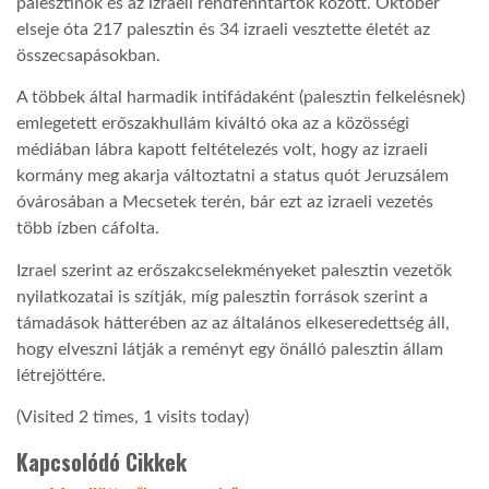
palesztinok és az izraeli rendfenntartók között. Október
elseje óta 217 palesztin és 34 izraeli vesztette életét az
összecsapásokban.
A többek által harmadik intifádaként (palesztin felkelésnek)
emlegetett erőszakhullám kiváltó oka az a közösségi
médiában lábra kapott feltételezés volt, hogy az izraeli
kormány meg akarja változtatni a status quót Jeruzsálem
óvárosában a Mecsetek terén, bár ezt az izraeli vezetés
több ízben cáfolta.
Izrael szerint az erőszakcselekményeket palesztin vezetők
nyilatkozatai is szítják, míg palesztin források szerint a
támadások hátterében az az általános elkeseredettség áll,
hogy elveszni látják a reményt egy önálló palesztin állam
létrejöttére.
(Visited 2 times, 1 visits today)
Kapcsolódó Cikkek