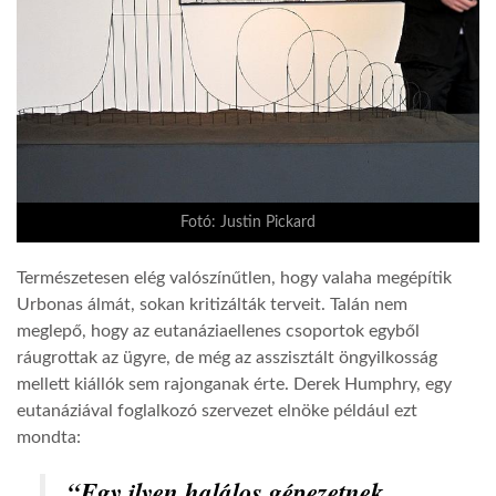
Fotó: Justin Pickard
Természetesen elég valószínűtlen, hogy valaha megépítik
Urbonas álmát, sokan kritizálták terveit. Talán nem
meglepő, hogy az eutanáziaellenes csoportok egyből
ráugrottak az ügyre, de még az asszisztált öngyilkosság
mellett kiállók sem rajonganak érte. Derek Humphry, egy
eutanáziával foglalkozó szervezet elnöke például ezt
mondta:
“Egy ilyen halálos gépezetnek