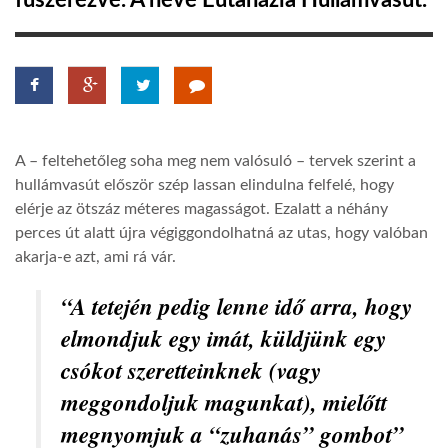
fűszerezve. A neve Eutanázia Hullámvasút.
TROPICALMAGAZIN
GLOBOTV
A – feltehetőleg soha meg nem valósuló – tervek szerint a
AFRIKA TUDÁSTÁR
hullámvasút először szép lassan elindulna felfelé, hogy
elérje az ötszáz méteres magasságot. Ezalatt a néhány
perces út alatt újra végiggondolhatná az utas, hogy valóban
A NAP SZÉPE
akarja-e azt, ami rá vár.
“A tetején pedig lenne idő arra, hogy
LINKTR.EE
elmondjuk egy imát, küldjünk egy
csókot szeretteinknek (vagy
GLOBOZSARU
meggondoljuk magunkat), mielőtt
megnyomjuk a “zuhanás” gombot”
DOBRAVERO.HU