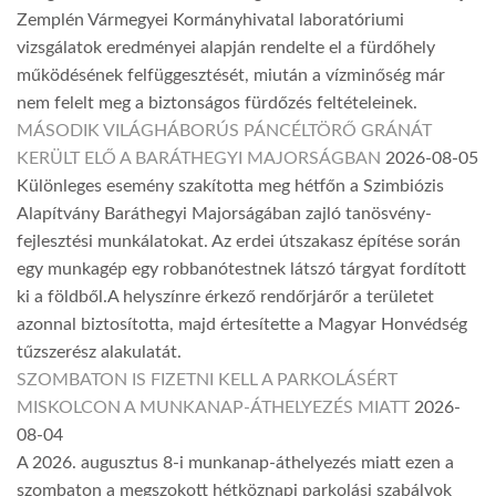
Zemplén Vármegyei Kormányhivatal laboratóriumi
vizsgálatok eredményei alapján rendelte el a fürdőhely
működésének felfüggesztését, miután a vízminőség már
nem felelt meg a biztonságos fürdőzés feltételeinek.
MÁSODIK VILÁGHÁBORÚS PÁNCÉLTÖRŐ GRÁNÁT
KERÜLT ELŐ A BARÁTHEGYI MAJORSÁGBAN
2026-08-05
Különleges esemény szakította meg hétfőn a Szimbiózis
Alapítvány Baráthegyi Majorságában zajló tanösvény-
fejlesztési munkálatokat. Az erdei útszakasz építése során
egy munkagép egy robbanótestnek látszó tárgyat fordított
ki a földből.A helyszínre érkező rendőrjárőr a területet
azonnal biztosította, majd értesítette a Magyar Honvédség
tűzszerész alakulatát.
SZOMBATON IS FIZETNI KELL A PARKOLÁSÉRT
MISKOLCON A MUNKANAP-ÁTHELYEZÉS MIATT
2026-
08-04
A 2026. augusztus 8-i munkanap-áthelyezés miatt ezen a
szombaton a megszokott hétköznapi parkolási szabályok