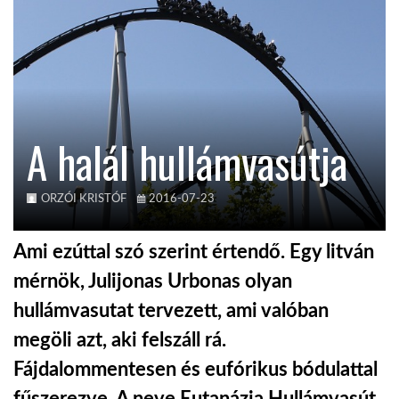
KÖZEL-KELET
AUSZTRÁLIA
A halál hullámvasútja
A VILÁG ITTHON
ORZÓI KRISTÓF
2016-07-23
MÉDIA
Ami ezúttal szó szerint értendő. Egy litván
mérnök, Julijonas Urbonas olyan
hullámvasutat tervezett, ami valóban
GLOBOTV BP
megöli azt, aki felszáll rá.
Fájdalommentesen és eufórikus bódulattal
HÍR3D