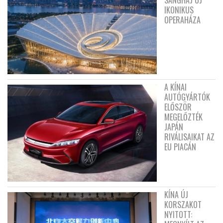
IKONIKUS
OPERAHÁZA
A KÍNAI
AUTÓGYÁRTÓK
ELŐSZÖR
MEGELŐZTÉK
JAPÁN
RIVÁLISAIKAT AZ
EU PIACÁN
KÍNA ÚJ
KORSZAKOT
NYITOTT: