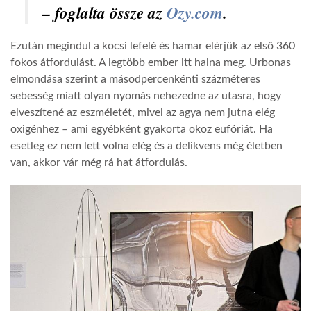
– foglalta össze az
Ozy.com
.
LATIMO.HU
Ezután megindul a kocsi lefelé és hamar elérjük az első 360
fokos átfordulást. A legtöbb ember itt halna meg. Urbonas
GLOBOBOOK
elmondása szerint a másodpercenkénti százméteres
sebesség miatt olyan nyomás nehezedne az utasra, hogy
elveszítené az eszméletét, mivel az agya nem jutna elég
oxigénhez – ami egyébként gyakorta okoz eufóriát. Ha
esetleg ez nem lett volna elég és a delikvens még életben
van, akkor vár még rá hat átfordulás.