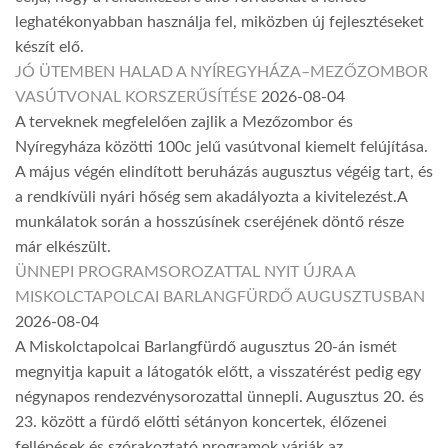
leghatékonyabban használja fel, miközben új fejlesztéseket
készít elő.
JÓ ÜTEMBEN HALAD A NYÍREGYHÁZA–MEZŐZOMBOR
VASÚTVONAL KORSZERŰSÍTÉSE
2026-08-04
A terveknek megfelelően zajlik a Mezőzombor és
Nyíregyháza közötti 100c jelű vasútvonal kiemelt felújítása.
A május végén elindított beruházás augusztus végéig tart, és
a rendkívüli nyári hőség sem akadályozta a kivitelezést.A
munkálatok során a hosszúsínek cseréjének döntő része
már elkészült.
ÜNNEPI PROGRAMSOROZATTAL NYIT ÚJRA A
MISKOLCTAPOLCAI BARLANGFÜRDŐ AUGUSZTUSBAN
2026-08-04
A Miskolctapolcai Barlangfürdő augusztus 20-án ismét
megnyitja kapuit a látogatók előtt, a visszatérést pedig egy
négynapos rendezvénysorozattal ünnepli. Augusztus 20. és
23. között a fürdő előtti sétányon koncertek, élőzenei
fellépések és szórakoztató programok várják az