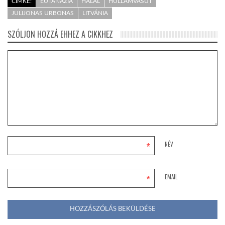
CÍMKE:
EUTANÁZIA
HALÁL
HULLÁMVASÚT
JULIJONAS URBONAS
LITVÁNIA
SZÓLJON HOZZÁ EHHEZ A CIKKHEZ
*
NÉV
*
EMAIL