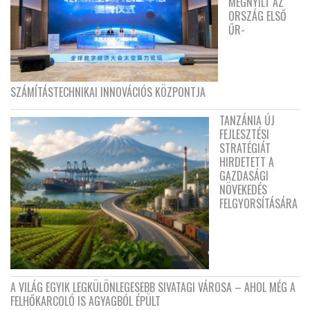
MEGNYÍLT AZ
ORSZÁG ELSŐ
ŰR-
SZÁMÍTÁSTECHNIKAI INNOVÁCIÓS KÖZPONTJA
TANZÁNIA ÚJ
FEJLESZTÉSI
STRATÉGIÁT
HIRDETETT A
GAZDASÁGI
NÖVEKEDÉS
FELGYORSÍTÁSÁRA
A VILÁG EGYIK LEGKÜLÖNLEGESEBB SIVATAGI VÁROSA – AHOL MÉG A
FELHŐKARCOLÓ IS AGYAGBÓL ÉPÜLT