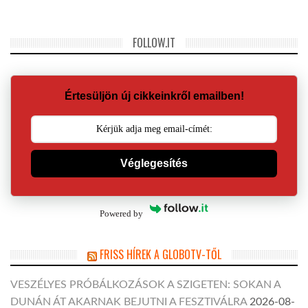
FOLLOW.IT
Értesüljön új cikkeinkről emailben!
Véglegesítés
Powered by
FRISS HÍREK A GLOBOTV-TŐL
VESZÉLYES PRÓBÁLKOZÁSOK A SZIGETEN: SOKAN A
DUNÁN ÁT AKARNAK BEJUTNI A FESZTIVÁLRA
2026-08-