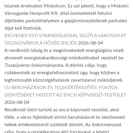
lesznek érvényben Miskolcon. Ez azt jelenti, hogy a Miskolci
Városgazda Nonprofit Kft. által üzemeltetett felszíni
díjköteles parkolóhelyeken a gépjárművezetőknek parkolási
díjat kell fizetniük.
INGYENES ESTI STRANDOLÁSSAL SEGÍTI A LAKOSOKAT
TISZAÚJVÁROS A HŐSÉG IDEJÉN
2026-08-04
A rendkívüli hőség és a megnövekedett energiaigény miatt
átmeneti energiatakarékossági intézkedéseket vezetett be
Tiszaújváros önkormányzata. A döntés célja, hogy
csökkentsék az energiafelhasználást úgy, hogy közben a
legfontosabb közszolgáltatások zavartalanul működjenek.
ÚJ BERUHÁZÁSOK ÉS TELEKÉRTÉKESÍTÉS: FONTOS
DÖNTÉSEKET HOZOTT AZ ENCSI KÉPVISELŐ-TESTÜLET
2026-08-04
Rendkívüli ülést tartott az encsi képviselő-testület, ahol
több, a város fejlődését érintő beruházásról és lakóövezeti
telkek értékesítéséről született döntés. Az önkormányzat
célja, hogy a rendelkezésre álló forrásokat a lehető