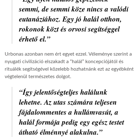
semmi, de semmi köze nincs a valódi
eutanáziához. Egy jó halál otthon,
rokonok közt és orvosi segítséggel
érhető el.”
Urbonas azonban nem ért egyet ezzel. Véleménye szerint a
nyugati civilizáció elszakadt a “halál” koncepciójától és
rituálék segítségével közelebb hozhatnánk ezt az egyébként
végtelenül természetes dolgot.
“Így jelentőségteljes halálunk
lehetne. Az utas számára teljesen
fájdalommentes a hullámvasút, a
halál formája pedig egy egész testet
átható élménnyé alakulna.”