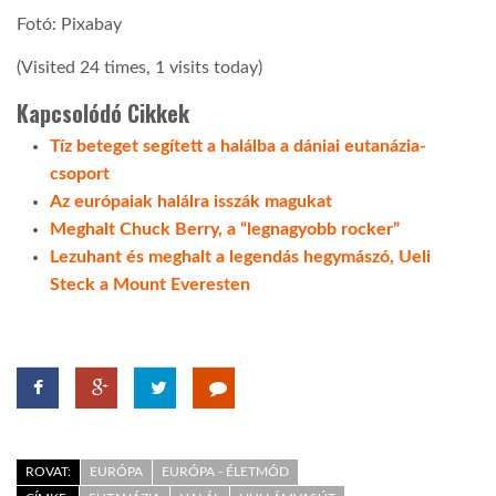
Fotó: Pixabay
(Visited 24 times, 1 visits today)
Kapcsolódó Cikkek
Tíz beteget segített a halálba a dániai eutanázia-
csoport
Az európaiak halálra isszák magukat
Meghalt Chuck Berry, a “legnagyobb rocker”
Lezuhant és meghalt a legendás hegymászó, Ueli
Steck a Mount Everesten
ROVAT:
EURÓPA
EURÓPA - ÉLETMÓD