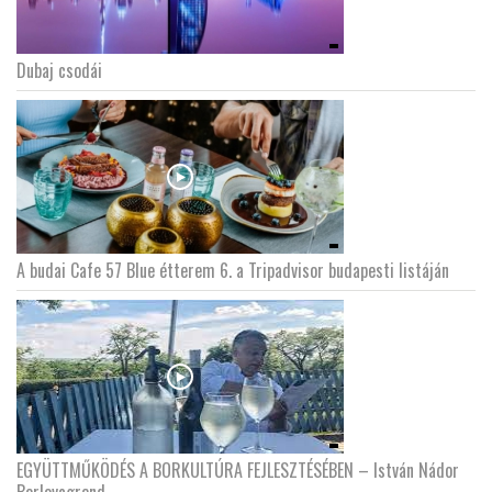
Dubaj csodái
A budai Cafe 57 Blue étterem 6. a Tripadvisor budapesti listáján
EGYÜTTMŰKÖDÉS A BORKULTÚRA FEJLESZTÉSÉBEN – István Nádor
Borlovagrend