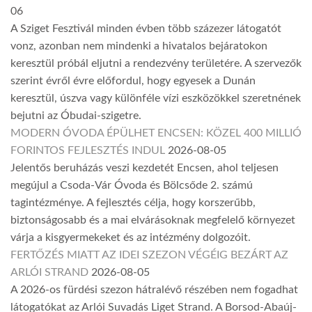
06
A Sziget Fesztivál minden évben több százezer látogatót
vonz, azonban nem mindenki a hivatalos bejáratokon
keresztül próbál eljutni a rendezvény területére. A szervezők
szerint évről évre előfordul, hogy egyesek a Dunán
keresztül, úszva vagy különféle vízi eszközökkel szeretnének
bejutni az Óbudai-szigetre.
MODERN ÓVODA ÉPÜLHET ENCSEN: KÖZEL 400 MILLIÓ
FORINTOS FEJLESZTÉS INDUL
2026-08-05
Jelentős beruházás veszi kezdetét Encsen, ahol teljesen
megújul a Csoda-Vár Óvoda és Bölcsőde 2. számú
tagintézménye. A fejlesztés célja, hogy korszerűbb,
biztonságosabb és a mai elvárásoknak megfelelő környezet
várja a kisgyermekeket és az intézmény dolgozóit.
FERTŐZÉS MIATT AZ IDEI SZEZON VÉGÉIG BEZÁRT AZ
ARLÓI STRAND
2026-08-05
A 2026-os fürdési szezon hátralévő részében nem fogadhat
látogatókat az Arlói Suvadás Liget Strand. A Borsod-Abaúj-