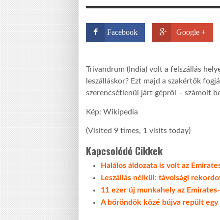
Facebook
Google +
Trivandrum (India) volt a felszállás hel
leszálláskor? Ezt majd a szakértők fogjá
szerencsétlenül járt gépről – számolt b
Kép: Wikipedia
(Visited 9 times, 1 visits today)
Kapcsolódó Cikkek
Halálos áldozata is volt az Emirat
Leszállás nélkül: távolsági rekord
11 ezer új munkahely az Emirates-
A bőröndök közé bújva repült egy