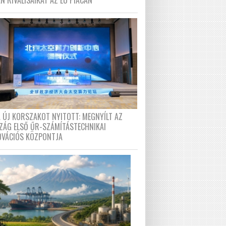
N RIVÁLISAIKAT AZ EU PIACÁN
A ÚJ KORSZAKOT NYITOTT: MEGNYÍLT AZ
ZÁG ELSŐ ŰR-SZÁMÍTÁSTECHNIKAI
OVÁCIÓS KÖZPONTJA