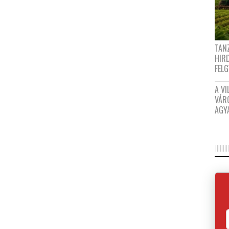
TANZ
HIR
FEL
A VI
VÁR
AGY