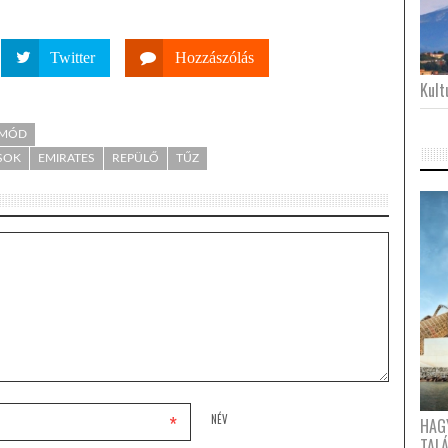
Twitter
Hozzászólás
Kultu
TMÓD
SOK
EMIRATES
REPÜLŐ
TŰZ
*
NÉV
HAG
TAL