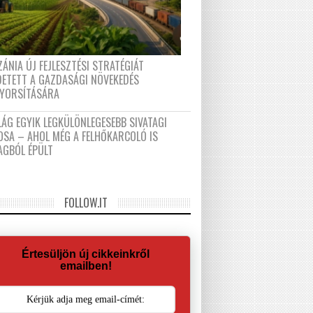
ÁNIA ÚJ FEJLESZTÉSI STRATÉGIÁT
DETETT A GAZDASÁGI NÖVEKEDÉS
GYORSÍTÁSÁRA
LÁG EGYIK LEGKÜLÖNLEGESEBB SIVATAGI
OSA – AHOL MÉG A FELHŐKARCOLÓ IS
AGBÓL ÉPÜLT
FOLLOW.IT
Értesüljön új cikkeinkről
emailben!