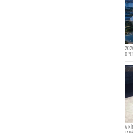
202
OPE
A K