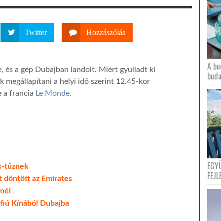
Twitter
Hozzászólás
A bu
ye, és a gép Dubajban landolt. Miért gyulladt ki
buda
k megállapítani a helyi idő szerint 12.45-kor
e a francia
Le Monde
.
EGY
es-tűznek
FEJL
ot döntött az Emirates
nél
 fiú Kínából Dubajba