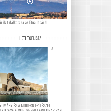
́rák találkozása az Etna lábánál
HETI TOPLISTA
A
YOMÁNY ÉS A MODERN ÉPÍTÉSZET
ÁLKOZÁSA A GUGGENHEIM ABU DHABIBAN