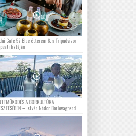
dai Cafe 57 Blue étterem 6. a Tripadvisor
pesti listáján
ÜTTMŰKÖDÉS A BORKULTÚRA
ESZTÉSÉBEN – István Nádor Borlovagrend