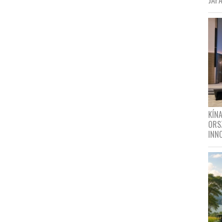
JAPÁ
KÍN
ORS
INN