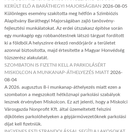
KERÜLT ELŐ A BARÁTHEGYI MAJORSÁGBAN
2026-08-05
Különleges esemény szakította meg hétfőn a Szimbiózis
Alapítvány Baráthegyi Majorságában zajló tanösvény-
fejlesztési munkálatokat. Az erdei útszakasz építése során
egy munkagép egy robbanótestnek látszó tárgyat fordított
ki a földből.A helyszínre érkező rendőrjárőr a területet
azonnal biztosította, majd értesítette a Magyar Honvédség
tűzszerész alakulatát.
SZOMBATON IS FIZETNI KELL A PARKOLÁSÉRT
MISKOLCON A MUNKANAP-ÁTHELYEZÉS MIATT
2026-
08-04
A 2026. augusztus 8-i munkanap-áthelyezés miatt ezen a
szombaton a megszokott hétköznapi parkolási szabályok
lesznek érvényben Miskolcon. Ez azt jelenti, hogy a Miskolci
Városgazda Nonprofit Kft. által üzemeltetett felszíni
díjköteles parkolóhelyeken a gépjárművezetőknek parkolási
díjat kell fizetniük.
INGYENES ESTI STRANDOLÁSSAL SEGÍTI A LAKOSOKAT