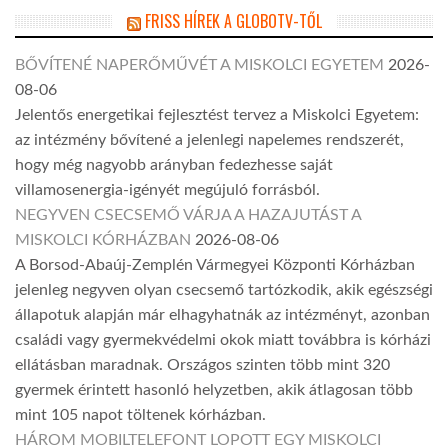
FRISS HÍREK A GLOBOTV-TŐL
BŐVÍTENÉ NAPERŐMŰVÉT A MISKOLCI EGYETEM
2026-
08-06
Jelentős energetikai fejlesztést tervez a Miskolci Egyetem:
az intézmény bővítené a jelenlegi napelemes rendszerét,
hogy még nagyobb arányban fedezhesse saját
villamosenergia-igényét megújuló forrásból.
NEGYVEN CSECSEMŐ VÁRJA A HAZAJUTÁST A
MISKOLCI KÓRHÁZBAN
2026-08-06
A Borsod-Abaúj-Zemplén Vármegyei Központi Kórházban
jelenleg negyven olyan csecsemő tartózkodik, akik egészségi
állapotuk alapján már elhagyhatnák az intézményt, azonban
családi vagy gyermekvédelmi okok miatt továbbra is kórházi
ellátásban maradnak. Országos szinten több mint 320
gyermek érintett hasonló helyzetben, akik átlagosan több
mint 105 napot töltenek kórházban.
HÁROM MOBILTELEFONT LOPOTT EGY MISKOLCI