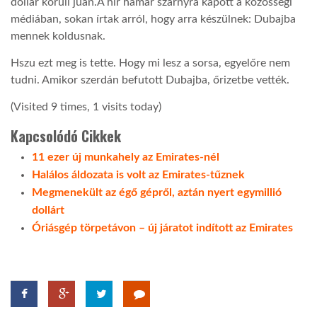
dollár körüli jüan.A hír hamar szárnyra kapott a közösségi
médiában, sokan írtak arról, hogy arra készülnek: Dubajba
LATIMO.HU
mennek koldusnak.
Hszu ezt meg is tette. Hogy mi lesz a sorsa, egyelőre nem
GLOBOBOOK
tudni. Amikor szerdán befutott Dubajba, őrizetbe vették.
(Visited 9 times, 1 visits today)
Kapcsolódó Cikkek
11 ezer új munkahely az Emirates-nél
Halálos áldozata is volt az Emirates-tűznek
Megmenekült az égő gépről, aztán nyert egymillió
dollárt
Óriásgép törpetávon – új járatot indított az Emirates