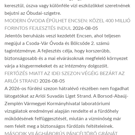
keresztül, úszva vagy különféle vízi eszközökkel szeretnének
bejutni az Óbudai-szigetre.
MODERN ÓVODA ÉPÜLHET ENCSEN: KÖZEL 400 MILLIÓ
FORINTOS FEJLESZTÉS INDUL
2026-08-05
Jelentős beruházás veszi kezdetét Encsen, ahol teljesen
megújul a Csoda-Vár Óvoda és Bölcsőde 2. számú
tagintézménye. A fejlesztés célja, hogy korszerűbb,
biztonságosabb és a mai elvárásoknak megfelelő környezet
várja a kisgyermekeket és az intézmény dolgozóit.
FERTŐZÉS MIATT AZ IDEI SZEZON VÉGÉIG BEZÁRT AZ
ARLÓI STRAND
2026-08-05
A 2026-os fürdési szezon hátralévő részében nem fogadhat
látogatókat az Arlói Suvadás Liget Strand. A Borsod-Abaúj-
Zemplén Vármegyei Kormányhivatal laboratóriumi
vizsgálatok eredményei alapján rendelte el a fürdőhely
működésének felfüggesztését, miután a vízminőség már
nem felelt meg a biztonságos fürdőzés feltételeinek.
MÁSODIK VILÁGHÁBORÚS PÁNCÉLTÖRŐ GRÁNÁT