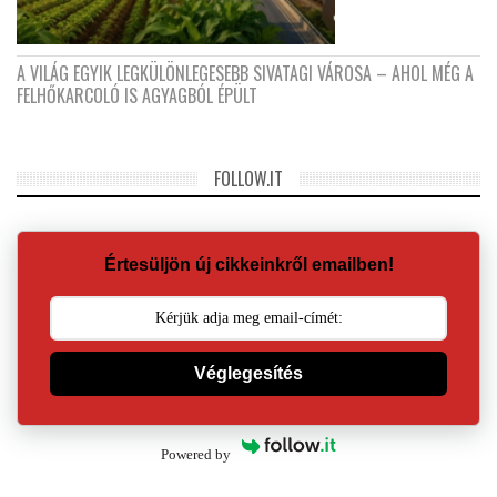
A VILÁG EGYIK LEGKÜLÖNLEGESEBB SIVATAGI VÁROSA – AHOL MÉG A
FELHŐKARCOLÓ IS AGYAGBÓL ÉPÜLT
FOLLOW.IT
Értesüljön új cikkeinkről emailben!
Véglegesítés
Powered by