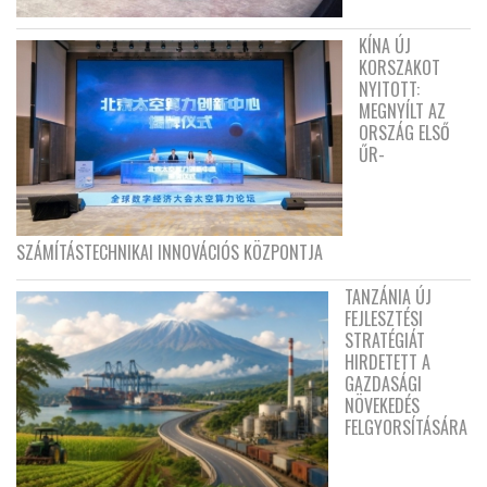
KÍNA ÚJ
KORSZAKOT
NYITOTT:
MEGNYÍLT AZ
ORSZÁG ELSŐ
ŰR-
SZÁMÍTÁSTECHNIKAI INNOVÁCIÓS KÖZPONTJA
TANZÁNIA ÚJ
FEJLESZTÉSI
STRATÉGIÁT
HIRDETETT A
GAZDASÁGI
NÖVEKEDÉS
FELGYORSÍTÁSÁRA