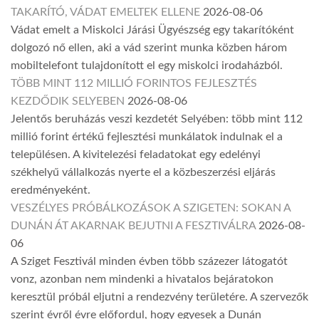
TAKARÍTÓ, VÁDAT EMELTEK ELLENE
2026-08-06
Vádat emelt a Miskolci Járási Ügyészség egy takarítóként
dolgozó nő ellen, aki a vád szerint munka közben három
mobiltelefont tulajdonított el egy miskolci irodaházból.
TÖBB MINT 112 MILLIÓ FORINTOS FEJLESZTÉS
KEZDŐDIK SELYEBEN
2026-08-06
Jelentős beruházás veszi kezdetét Selyében: több mint 112
millió forint értékű fejlesztési munkálatok indulnak el a
településen. A kivitelezési feladatokat egy edelényi
székhelyű vállalkozás nyerte el a közbeszerzési eljárás
eredményeként.
VESZÉLYES PRÓBÁLKOZÁSOK A SZIGETEN: SOKAN A
DUNÁN ÁT AKARNAK BEJUTNI A FESZTIVÁLRA
2026-08-
06
A Sziget Fesztivál minden évben több százezer látogatót
vonz, azonban nem mindenki a hivatalos bejáratokon
keresztül próbál eljutni a rendezvény területére. A szervezők
szerint évről évre előfordul, hogy egyesek a Dunán