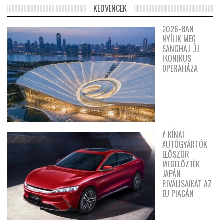
KEDVENCEK
2026-BAN
NYÍLIK MEG
SANGHAJ ÚJ
IKONIKUS
OPERAHÁZA
A KÍNAI
AUTÓGYÁRTÓK
ELŐSZÖR
MEGELŐZTÉK
JAPÁN
RIVÁLISAIKAT AZ
EU PIACÁN