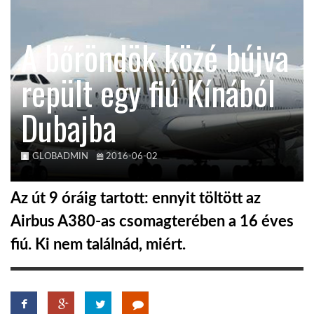
KÖZEL-KELET
A bőröndök közé bújva
repült egy fiú Kínából
AUSZTRÁLIA
Dubajba
A VILÁG ITTHON
GLOBADMIN
2016-06-02
MÉDIA
Az út 9 óráig tartott: ennyit töltött az
Airbus A380-as csomagterében a 16 éves
fiú. Ki nem találnád, miért.
GLOBOTV BP
HÍR3D