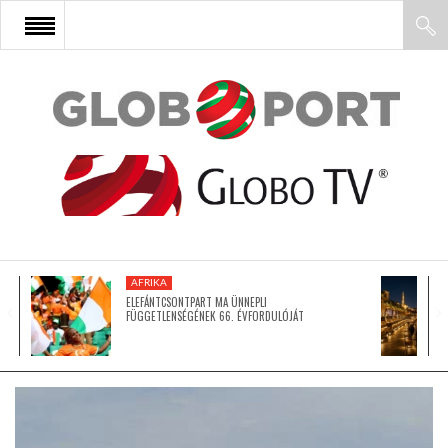
FŐOLDAL
AFRIKA
EURÓPA
AFRIKA
ÁZSIA
ELEFÁNTCSONTPART MA ÜNNEPLI
FÜGGETLENSÉGÉNEK 66. ÉVFORDULÓJÁT
ÉSZAK-AMERIKA
LATIN-AMERIKA