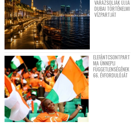
VARÁZSOLJÁK ÚJJÁ
DUBAI TÖRTÉNELMI
VÍZPARTJÁT
ELEFÁNTCSONTPART
MA ÜNNEPLI
FÜGGETLENSÉGÉNEK
66. ÉVFORDULÓJÁT