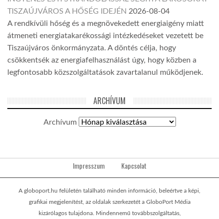
TISZAÚJVÁROS A HŐSÉG IDEJÉN
2026-08-04
A rendkívüli hőség és a megnövekedett energiaigény miatt
átmeneti energiatakarékossági intézkedéseket vezetett be
Tiszaújváros önkormányzata. A döntés célja, hogy
csökkentsék az energiafelhasználást úgy, hogy közben a
legfontosabb közszolgáltatások zavartalanul működjenek.
ARCHÍVUM
Archívum
Impresszum
Kapcsolat
A globoport.hu felületén található minden információ, beleértve a képi,
grafikai megjelenítést, az oldalak szerkezetét a GloboPort Média
kizárólagos tulajdona. Mindennemű továbbszolgáltatás,