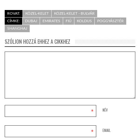
ROVAT:
KÖZEL-KELET
KÖZEL-KELET - BULVÁR
CÍMKE:
DUBAJ
EMIRATES
FIÚ
KOLDUS
POGGYÁSZTÉR
SHANGHAJ
SZÓLJON HOZZÁ EHHEZ A CIKKHEZ
*
NÉV
*
EMAIL