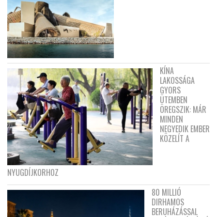
KÍNA
LAKOSSÁGA
GYORS
ÜTEMBEN
ÖREGSZIK: MÁR
MINDEN
NEGYEDIK EMBER
KÖZELÍT A
NYUGDÍJKORHOZ
80 MILLIÓ
DIRHAMOS
BERUHÁZÁSSAL