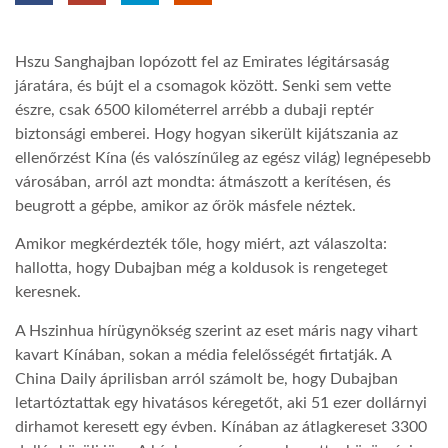
TROPICALMAGAZIN
Hszu Sanghajban lopózott fel az Emirates légitársaság
járatára, és bújt el a csomagok között. Senki sem vette
GLOBOTV
észre, csak 6500 kilométerrel arrébb a dubaji reptér
biztonsági emberei. Hogy hogyan sikerült kijátszania az
ellenőrzést Kína (és valószínűleg az egész világ) legnépesebb
AFRIKA TUDÁSTÁR
városában, arról azt mondta: átmászott a kerítésen, és
beugrott a gépbe, amikor az őrök másfele néztek.
A NAP SZÉPE
Amikor megkérdezték tőle, hogy miért, azt válaszolta:
hallotta, hogy Dubajban még a koldusok is rengeteget
keresnek.
LINKTR.EE
A Hszinhua hírügynökség szerint az eset máris nagy vihart
kavart Kínában, sokan a média felelősségét firtatják. A
GLOBOZSARU
China Daily áprilisban arról számolt be, hogy Dubajban
letartóztattak egy hivatásos kéregetőt, aki 51 ezer dollárnyi
dirhamot keresett egy évben. Kínában az átlagkereset 3300
DOBRAVERO.HU