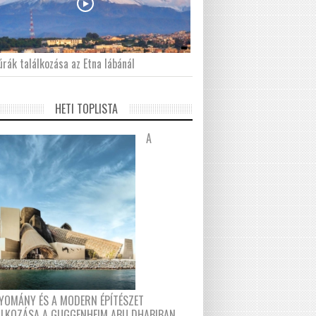
́rák találkozása az Etna lábánál
HETI TOPLISTA
A
YOMÁNY ÉS A MODERN ÉPÍTÉSZET
ÁLKOZÁSA A GUGGENHEIM ABU DHABIBAN