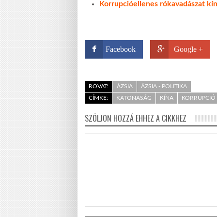
Korrupcióellenes rókavadászat kín
Facebook
Google +
ROVAT:
ÁZSIA
ÁZSIA - POLITIKA
CÍMKE:
KATONASÁG
KÍNA
KORRUPCIÓ
SZÓLJON HOZZÁ EHHEZ A CIKKHEZ