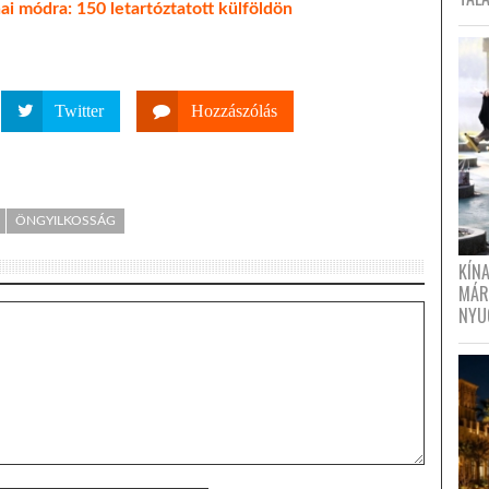
ai módra: 150 letartóztatott külföldön
Twitter
Hozzászólás
ÖNGYILKOSSÁG
KÍN
MÁR
NYU