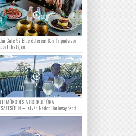
dai Cafe 57 Blue étterem 6. a Tripadvisor
pesti listáján
ÜTTMŰKÖDÉS A BORKULTÚRA
ESZTÉSÉBEN – István Nádor Borlovagrend