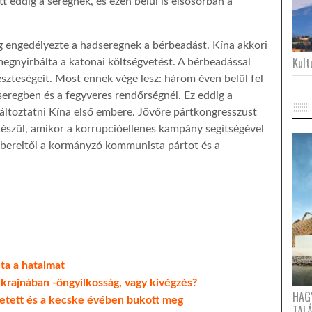
 eddig a seregnek, és ezen belül is elsősorban a
g engedélyezte a hadseregnek a bérbeadást. Kína akkori
Kultu
egnyirbálta a katonai költségvetést. A bérbeadással
szteségeit. Most ennek vége lesz: három éven belül fel
eregben és a fegyveres rendőrségnél. Ez eddig a
változtatni Kína első embere. Jövőre pártkongresszust
készül, amikor a korrupcióellenes kampány segítségével
mbereitől a kormányzó kommunista pártot és a
lta a hatalmat
Ukrajnában -öngyilkosság, vagy kivégzés?
HAG
etett és a kecske évében bukott meg
TAL