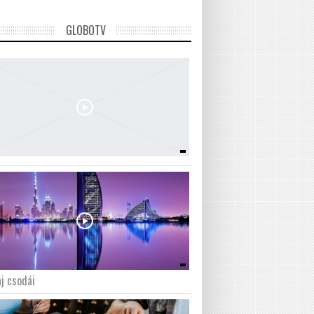
GLOBOTV
j csodái