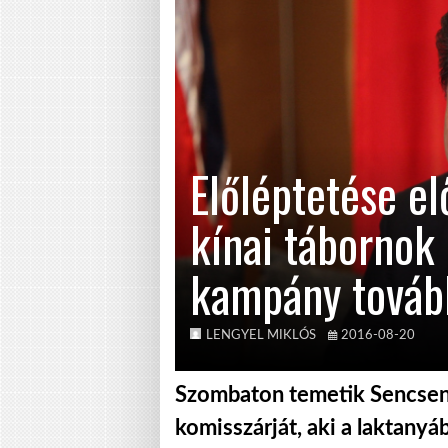
Előléptetése el
kínai tábornok 
kampány tovább
LENGYEL MIKLÓS
2016-08-20
Szombaton temetik Sencsenbe
komisszárját, aki a laktanyá