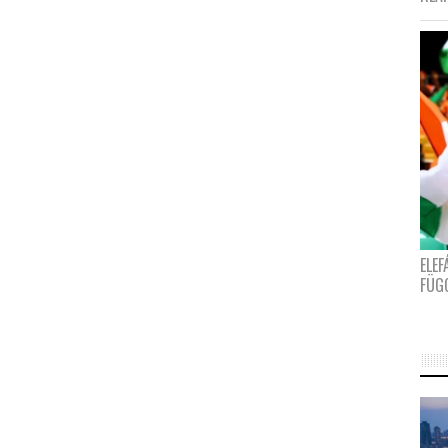
ELE
FÜG