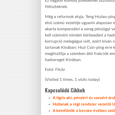
Ez nagyon komoly jövedelmet biztosított
főtiszteknek.
Még a reformok atyja, Teng Hsziao-pin
első számú vezetője ugyanis alaposan m
akarta kompenzálni a sereg pénzügyi ve
kell számolni minden bérbeadást a hads
korrupció melegágya volt, ezért kíván 
tartanak Kínában: Hszi Csin-ping erre 
megtisztítja a szemben álló frakciók e
hadsereget Kínában.
Fotó: Flickr
(Visited 1 times, 1 visits today)
Kapcsolódó Cikkek
A tigris aki, pénzért és szexért áru
Hullanak a régi rendszer vezetői 
A kémfőnök a kecske évében szül