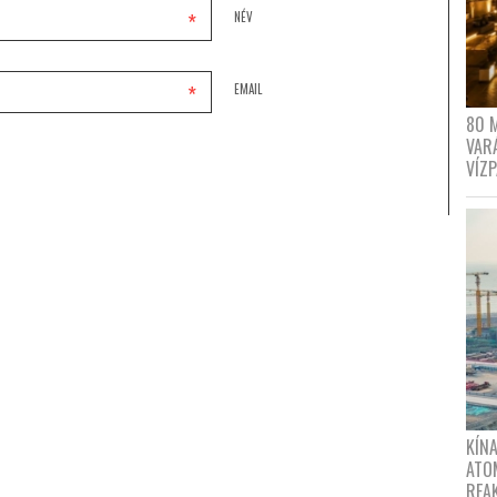
*
NÉV
*
EMAIL
80 
VAR
VÍZ
KÍNA
ATO
REA