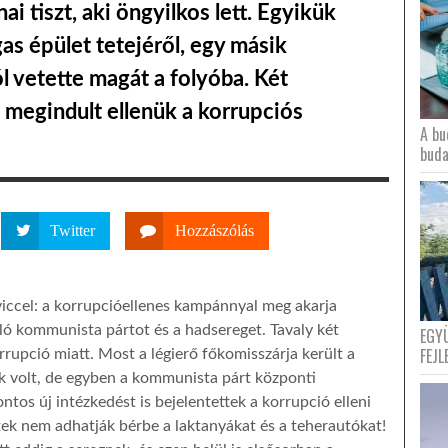
i tiszt, aki öngyilkos lett. Egyikük
as épület tetejéről, egy másik
l vetette magát a folyóba. Két
s megindult ellenük a korrupciós
A bu
buda
Twitter
Hozzászólás
iccel: a korrupcióellenes kampánnyal meg akarja
orló kommunista pártot és a hadsereget. Tavaly két
EGY
FEJL
rrupció miatt. Most a légierő főkomisszárja került a
k volt, de egyben a kommunista párt központi
ntos új intézkedést is bejelentettek a korrupció elleni
tek nem adhatják bérbe a laktanyákat és a teherautókat!