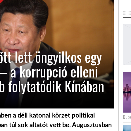
őtt lett öngyilkos egy
– a korrupció elleni
 folytatódik Kínában
n a déli katonai körzet politikai
Duba
ban túl sok altatót vett be. Augusztusban