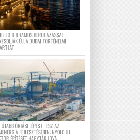
MILLIÓ DIRHAMOS BERUHÁZÁSSAL
ÁZSOLJÁK ÚJJÁ DUBAI TÖRTÉNELMI
PARTJÁT
 ÚJABB ÓRIÁSI LÉPÉST TESZ AZ
MENERGIA FEJLESZTÉSÉBEN: NYOLC ÚJ
KTOR ÉPÍTÉSÉT HAGYTÁK JÓVÁ