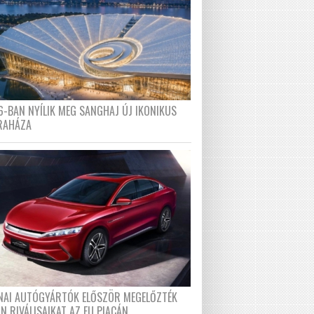
6-BAN NYÍLIK MEG SANGHAJ ÚJ IKONIKUS
RAHÁZA
ÍNAI AUTÓGYÁRTÓK ELŐSZÖR MEGELŐZTÉK
N RIVÁLISAIKAT AZ EU PIACÁN