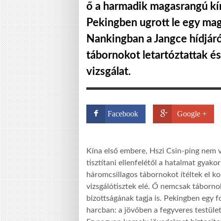
ő a harmadik magasrangú kína
Pekingben ugrott le egy mag
Nankingban a Jangce hídjáró
tábornokot letartóztattak é
vizsgálat.
Facebook
Google +
Kína első embere, Hszi Csin-ping nem v
tisztítani ellenfelétől a hatalmat gyak
háromcsillagos tábornokot ítéltek el ko
vizsgálótisztek elé. Ő nemcsak táborno
bizottságának tagja is. Pekingben egy fo
harcban: a jövőben a fegyveres testüle