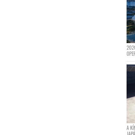
202
OPE
A K
JAPÁ