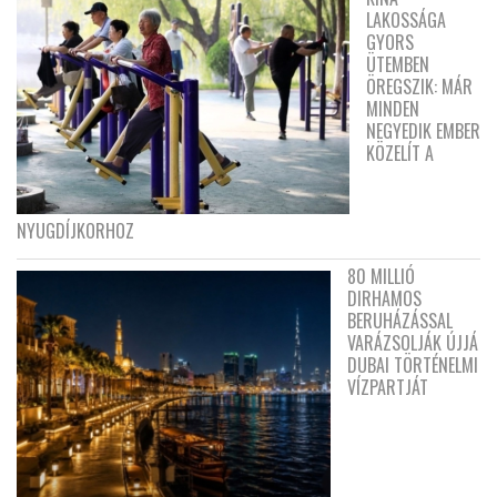
LAKOSSÁGA
GYORS
ÜTEMBEN
ÖREGSZIK: MÁR
MINDEN
NEGYEDIK EMBER
KÖZELÍT A
NYUGDÍJKORHOZ
80 MILLIÓ
DIRHAMOS
BERUHÁZÁSSAL
VARÁZSOLJÁK ÚJJÁ
DUBAI TÖRTÉNELMI
VÍZPARTJÁT