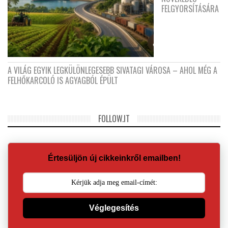
FELGYORSÍTÁSÁRA
A VILÁG EGYIK LEGKÜLÖNLEGESEBB SIVATAGI VÁROSA – AHOL MÉG A
FELHŐKARCOLÓ IS AGYAGBÓL ÉPÜLT
FOLLOW.IT
Értesüljön új cikkeinkről emailben!
Véglegesítés