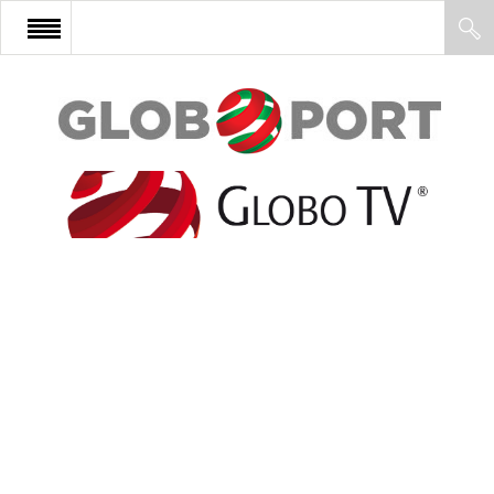
FŐOLDAL
AFRIKA
EURÓPA
ÁZSIA
ÉSZAK-AMERIKA
LATIN-AMERIKA