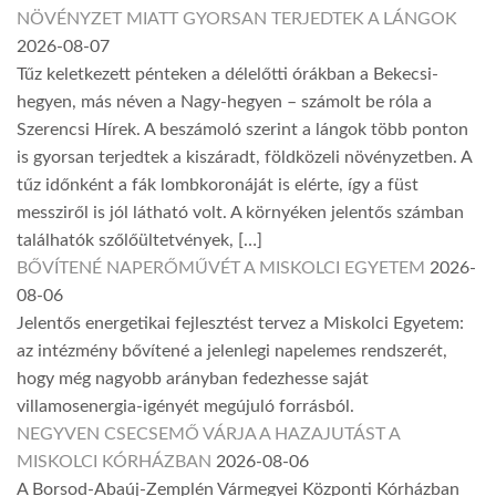
NÖVÉNYZET MIATT GYORSAN TERJEDTEK A LÁNGOK
2026-08-07
Tűz keletkezett pénteken a délelőtti órákban a Bekecsi-
hegyen, más néven a Nagy-hegyen – számolt be róla a
Szerencsi Hírek. A beszámoló szerint a lángok több ponton
is gyorsan terjedtek a kiszáradt, földközeli növényzetben. A
tűz időnként a fák lombkoronáját is elérte, így a füst
messziről is jól látható volt. A környéken jelentős számban
találhatók szőlőültetvények, […]
BŐVÍTENÉ NAPERŐMŰVÉT A MISKOLCI EGYETEM
2026-
08-06
Jelentős energetikai fejlesztést tervez a Miskolci Egyetem:
az intézmény bővítené a jelenlegi napelemes rendszerét,
hogy még nagyobb arányban fedezhesse saját
villamosenergia-igényét megújuló forrásból.
NEGYVEN CSECSEMŐ VÁRJA A HAZAJUTÁST A
MISKOLCI KÓRHÁZBAN
2026-08-06
A Borsod-Abaúj-Zemplén Vármegyei Központi Kórházban