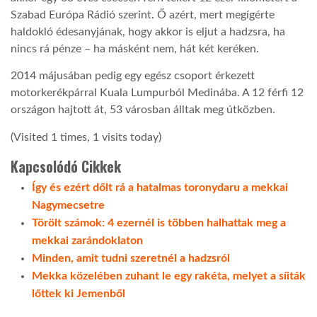
Szabad Európa Rádió szerint. Ő azért, mert megígérte
haldokló édesanyjának, hogy akkor is eljut a hadzsra, ha
nincs rá pénze – ha másként nem, hát két keréken.
2014 májusában pedig egy egész csoport érkezett
motorkerékpárral Kuala Lumpurból Medinába. A 12 férfi 12
országon hajtott át, 53 városban álltak meg útközben.
(Visited 1 times, 1 visits today)
Kapcsolódó Cikkek
Így és ezért dőlt rá a hatalmas toronydaru a mekkai
Nagymecsetre
Törölt számok: 4 ezernél is többen halhattak meg a
mekkai zarándoklaton
Minden, amit tudni szeretnél a hadzsról
Mekka közelében zuhant le egy rakéta, melyet a síiták
lőttek ki Jemenből