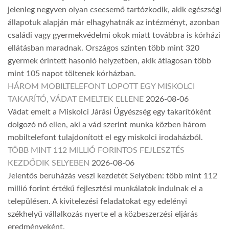
jelenleg negyven olyan csecsemő tartózkodik, akik egészségi
állapotuk alapján már elhagyhatnák az intézményt, azonban
családi vagy gyermekvédelmi okok miatt továbbra is kórházi
ellátásban maradnak. Országos szinten több mint 320
gyermek érintett hasonló helyzetben, akik átlagosan több
mint 105 napot töltenek kórházban.
HÁROM MOBILTELEFONT LOPOTT EGY MISKOLCI
TAKARÍTÓ, VÁDAT EMELTEK ELLENE
2026-08-06
Vádat emelt a Miskolci Járási Ügyészség egy takarítóként
dolgozó nő ellen, aki a vád szerint munka közben három
mobiltelefont tulajdonított el egy miskolci irodaházból.
TÖBB MINT 112 MILLIÓ FORINTOS FEJLESZTÉS
KEZDŐDIK SELYEBEN
2026-08-06
Jelentős beruházás veszi kezdetét Selyében: több mint 112
millió forint értékű fejlesztési munkálatok indulnak el a
településen. A kivitelezési feladatokat egy edelényi
székhelyű vállalkozás nyerte el a közbeszerzési eljárás
eredményeként.