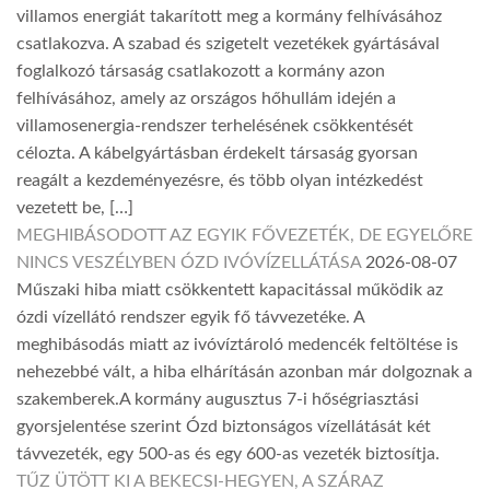
villamos energiát takarított meg a kormány felhívásához
csatlakozva. A szabad és szigetelt vezetékek gyártásával
foglalkozó társaság csatlakozott a kormány azon
felhívásához, amely az országos hőhullám idején a
villamosenergia-rendszer terhelésének csökkentését
célozta. A kábelgyártásban érdekelt társaság gyorsan
reagált a kezdeményezésre, és több olyan intézkedést
vezetett be, […]
MEGHIBÁSODOTT AZ EGYIK FŐVEZETÉK, DE EGYELŐRE
NINCS VESZÉLYBEN ÓZD IVÓVÍZELLÁTÁSA
2026-08-07
Műszaki hiba miatt csökkentett kapacitással működik az
ózdi vízellátó rendszer egyik fő távvezetéke. A
meghibásodás miatt az ivóvíztároló medencék feltöltése is
nehezebbé vált, a hiba elhárításán azonban már dolgoznak a
szakemberek.A kormány augusztus 7-i hőségriasztási
gyorsjelentése szerint Ózd biztonságos vízellátását két
távvezeték, egy 500-as és egy 600-as vezeték biztosítja.
TŰZ ÜTÖTT KI A BEKECSI-HEGYEN, A SZÁRAZ