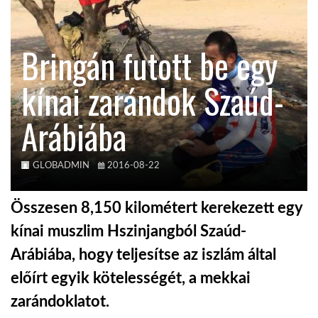
TROPICALMAGAZIN
Bringán futott be egy
GLOBOTV
kínai zarándok Szaúd-
Arábiába
AFRIKA TUDÁSTÁR
A NAP SZÉPE
GLOBADMIN
2016-08-22
Összesen 8,150 kilométert kerekezett egy
LINKTR.EE
kínai muszlim Hszinjangból Szaúd-
Arábiába, hogy teljesítse az iszlám által
GLOBOZSARU
előírt egyik kötelességét, a mekkai
zarándoklatot.
DOBRAVERO.HU