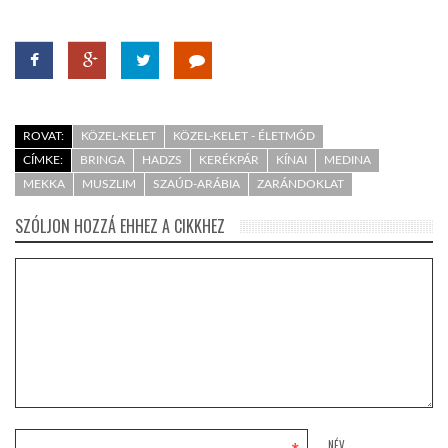
ROVAT:
KÖZEL-KELET
KÖZEL-KELET - ÉLETMÓD
CÍMKE:
BRINGA
HADZS
KERÉKPÁR
KÍNAI
MEDINA
MEKKA
MUSZLIM
SZAÚD-ARÁBIA
ZARÁNDOKLAT
SZÓLJON HOZZÁ EHHEZ A CIKKHEZ
NÉV