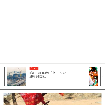
KÖZEL-KELET
AUSZTRÁLIA
A VILÁG ITTHON
MÉDIA
ÁZSIA
KÍNA ÚJABB ÓRIÁSI LÉPÉST TESZ AZ
ATOMENERGIA…
GLOBOTV BP
HÍR3D