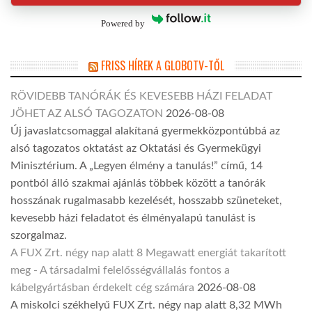
Powered by
FRISS HÍREK A GLOBOTV-TŐL
RÖVIDEBB TANÓRÁK ÉS KEVESEBB HÁZI FELADAT
JÖHET AZ ALSÓ TAGOZATON
2026-08-08
Új javaslatcsomaggal alakítaná gyermekközpontúbbá az
alsó tagozatos oktatást az Oktatási és Gyermekügyi
Minisztérium. A „Legyen élmény a tanulás!” című, 14
pontból álló szakmai ajánlás többek között a tanórák
hosszának rugalmasabb kezelését, hosszabb szüneteket,
kevesebb házi feladatot és élményalapú tanulást is
szorgalmaz.
A FUX Zrt. négy nap alatt 8 Megawatt energiát takarított
meg - A társadalmi felelősségvállalás fontos a
kábelgyártásban érdekelt cég számára
2026-08-08
A miskolci székhelyű FUX Zrt. négy nap alatt 8,32 MWh