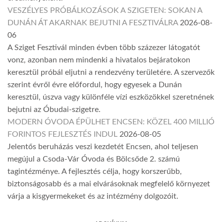
VESZÉLYES PRÓBÁLKOZÁSOK A SZIGETEN: SOKAN A
DUNÁN ÁT AKARNAK BEJUTNI A FESZTIVÁLRA
2026-08-
06
A Sziget Fesztivál minden évben több százezer látogatót
vonz, azonban nem mindenki a hivatalos bejáratokon
keresztül próbál eljutni a rendezvény területére. A szervezők
szerint évről évre előfordul, hogy egyesek a Dunán
keresztül, úszva vagy különféle vízi eszközökkel szeretnének
bejutni az Óbudai-szigetre.
MODERN ÓVODA ÉPÜLHET ENCSEN: KÖZEL 400 MILLIÓ
FORINTOS FEJLESZTÉS INDUL
2026-08-05
Jelentős beruházás veszi kezdetét Encsen, ahol teljesen
megújul a Csoda-Vár Óvoda és Bölcsőde 2. számú
tagintézménye. A fejlesztés célja, hogy korszerűbb,
biztonságosabb és a mai elvárásoknak megfelelő környezet
várja a kisgyermekeket és az intézmény dolgozóit.