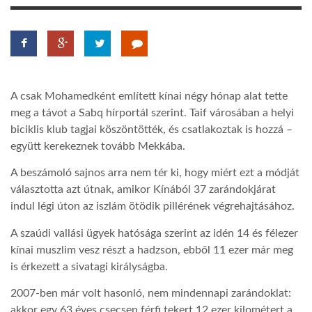
LATIMO.HU
GLOBOBOOK
A csak Mohamedként említett kínai négy hónap alat tette
meg a távot a Sabq hírportál szerint. Taif városában a helyi
biciklis klub tagjai köszöntötték, és csatlakoztak is hozzá –
együtt kerekeznek tovább Mekkába.
A beszámoló sajnos arra nem tér ki, hogy miért ezt a módját
választotta azt útnak, amikor Kínából 37 zarándokjárat
indul légi úton az iszlám ötödik pillérének végrehajtásához.
A szaúdi vallási ügyek hatósága szerint az idén 14 és félezer
kínai muszlim vesz részt a hadzson, ebből 11 ezer már meg
is érkezett a sivatagi királyságba.
2007-ben már volt hasonló, nem mindennapi zarándoklat:
akkor egy 63 éves csecsen férfi tekert 12 ezer kilométert a