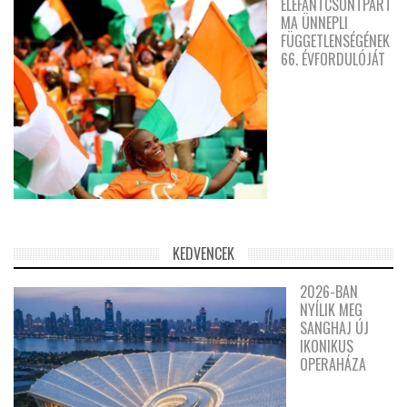
ELEFÁNTCSONTPART
MA ÜNNEPLI
FÜGGETLENSÉGÉNEK
66. ÉVFORDULÓJÁT
KEDVENCEK
2026-BAN
NYÍLIK MEG
SANGHAJ ÚJ
IKONIKUS
OPERAHÁZA