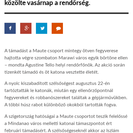
közölte vasárnap a rendőrség.
LATIMO.HU
GLOBOBOOK
A támadást a Maute csoport mintegy ötven fegyverese
hajtotta végre szombaton Marawi város egyik börtöne ellen
– mondta Agustine Tello helyi rendőrfőnök. Az akció során
tizenkét támadó és öt katona vesztette életét.
A nyolc kiszabadított szélsőségest augusztus 22-én
tartóztatták le katonák, miután egy ellenőrzőpontnál
fegyvereket és robbanószereket találtak a gépjárművükben.
A többi húsz rabot különböző okokból tartották fogva.
A szigetország hatóságai a Maute csoportot teszik felelőssé
a Mindanao város melletti katonai támaszpontot ért
februári támadásért. A szélsőségeseknél akkor az Iszlám