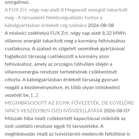
szorgalmaz.
A FUX Zrt. négy nap alatt 8 Megawatt energiát takarított
meg - A társadalmi felelősségvállalás fontos a
kábelgyártásban érdekelt cég számára
2026-08-08
A miskolci székhelyű FUX Zrt. négy nap alatt 8,32 MWh
villamos energiát takarított meg a kormány felhívásához
csatlakozva. A szabad és szigetelt vezetékek gyártásával
foglalkozó társaság csatlakozott a kormány azon
felhívásához, amely az országos hőhullám idején a
villamosenergia-rendszer terhelésének csökkentését
célozta. A kábelgyártásban érdekelt társaság gyorsan
reagált a kezdeményezésre, és több olyan intézkedést
vezetett be, […]
MEGHIBÁSODOTT AZ EGYIK FŐVEZETÉK, DE EGYELŐRE
NINCS VESZÉLYBEN ÓZD IVÓVÍZELLÁTÁSA
2026-08-07
Műszaki hiba miatt csökkentett kapacitással működik az
ózdi vízellátó rendszer egyik fő távvezetéke. A
meghibásodás miatt az ivóvíztároló medencék feltöltése is