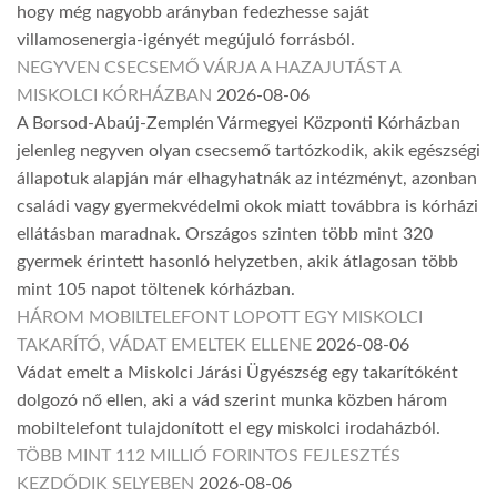
hogy még nagyobb arányban fedezhesse saját
villamosenergia-igényét megújuló forrásból.
NEGYVEN CSECSEMŐ VÁRJA A HAZAJUTÁST A
MISKOLCI KÓRHÁZBAN
2026-08-06
A Borsod-Abaúj-Zemplén Vármegyei Központi Kórházban
jelenleg negyven olyan csecsemő tartózkodik, akik egészségi
állapotuk alapján már elhagyhatnák az intézményt, azonban
családi vagy gyermekvédelmi okok miatt továbbra is kórházi
ellátásban maradnak. Országos szinten több mint 320
gyermek érintett hasonló helyzetben, akik átlagosan több
mint 105 napot töltenek kórházban.
HÁROM MOBILTELEFONT LOPOTT EGY MISKOLCI
TAKARÍTÓ, VÁDAT EMELTEK ELLENE
2026-08-06
Vádat emelt a Miskolci Járási Ügyészség egy takarítóként
dolgozó nő ellen, aki a vád szerint munka közben három
mobiltelefont tulajdonított el egy miskolci irodaházból.
TÖBB MINT 112 MILLIÓ FORINTOS FEJLESZTÉS
KEZDŐDIK SELYEBEN
2026-08-06