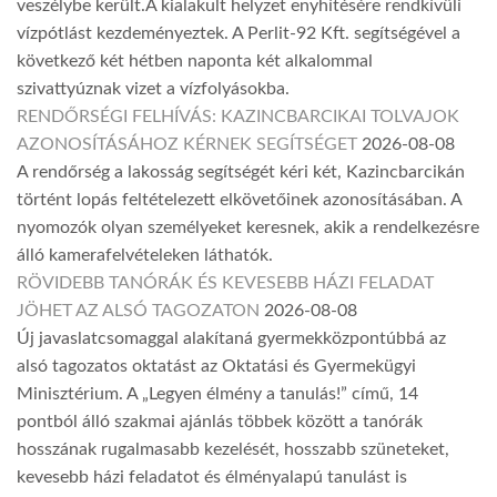
veszélybe került.A kialakult helyzet enyhítésére rendkívüli
vízpótlást kezdeményeztek. A Perlit-92 Kft. segítségével a
következő két hétben naponta két alkalommal
szivattyúznak vizet a vízfolyásokba.
RENDŐRSÉGI FELHÍVÁS: KAZINCBARCIKAI TOLVAJOK
AZONOSÍTÁSÁHOZ KÉRNEK SEGÍTSÉGET
2026-08-08
A rendőrség a lakosság segítségét kéri két, Kazincbarcikán
történt lopás feltételezett elkövetőinek azonosításában. A
nyomozók olyan személyeket keresnek, akik a rendelkezésre
álló kamerafelvételeken láthatók.
RÖVIDEBB TANÓRÁK ÉS KEVESEBB HÁZI FELADAT
JÖHET AZ ALSÓ TAGOZATON
2026-08-08
Új javaslatcsomaggal alakítaná gyermekközpontúbbá az
alsó tagozatos oktatást az Oktatási és Gyermekügyi
Minisztérium. A „Legyen élmény a tanulás!” című, 14
pontból álló szakmai ajánlás többek között a tanórák
hosszának rugalmasabb kezelését, hosszabb szüneteket,
kevesebb házi feladatot és élményalapú tanulást is