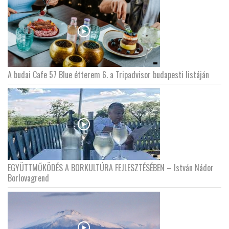
A budai Cafe 57 Blue étterem 6. a Tripadvisor budapesti listáján
EGYÜTTMŰKÖDÉS A BORKULTÚRA FEJLESZTÉSÉBEN – István Nádor
Borlovagrend