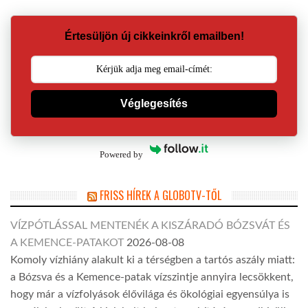
Értesüljön új cikkeinkről emailben!
Véglegesítés
Powered by
FRISS HÍREK A GLOBOTV-TŐL
VÍZPÓTLÁSSAL MENTENÉK A KISZÁRADÓ BÓZSVÁT ÉS
A KEMENCE-PATAKOT
2026-08-08
Komoly vízhiány alakult ki a térségben a tartós aszály miatt:
a Bózsva és a Kemence-patak vízszintje annyira lecsökkent,
hogy már a vízfolyások élővilága és ökológiai egyensúlya is