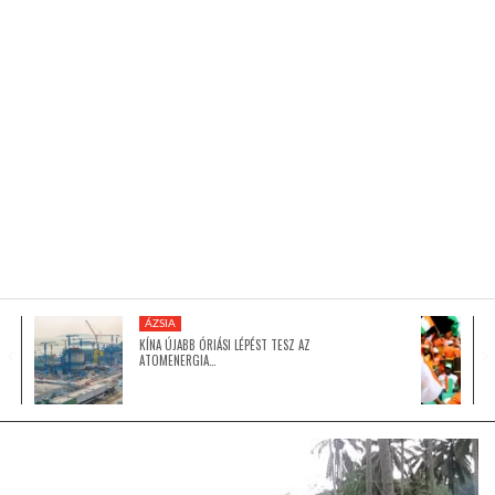
KÖZEL-KELET
AUSZTRÁLIA
A VILÁG ITTHON
MÉDIA
ÁZSIA
KÍNA ÚJABB ÓRIÁSI LÉPÉST TESZ AZ
ATOMENERGIA…
GLOBOTV BP
HÍR3D