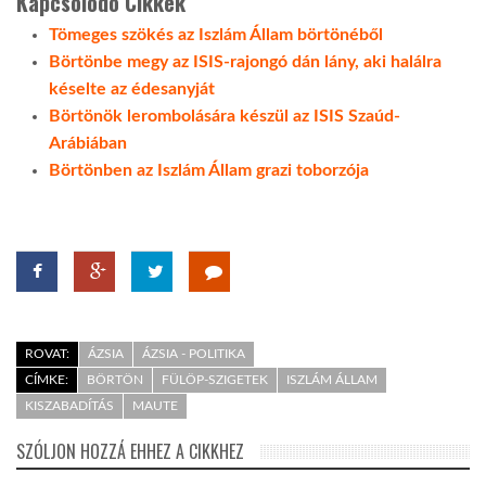
Kapcsolódó Cikkek
Tömeges szökés az Iszlám Állam börtönéből
Börtönbe megy az ISIS-rajongó dán lány, aki halálra
késelte az édesanyját
Börtönök lerombolására készül az ISIS Szaúd-
Arábiában
Börtönben az Iszlám Állam grazi toborzója
ROVAT:
ÁZSIA
ÁZSIA - POLITIKA
CÍMKE:
BÖRTÖN
FÜLÖP-SZIGETEK
ISZLÁM ÁLLAM
KISZABADÍTÁS
MAUTE
SZÓLJON HOZZÁ EHHEZ A CIKKHEZ