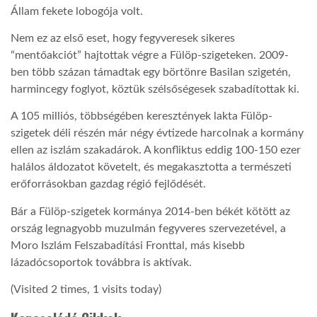
Állam fekete lobogója volt.
Nem ez az első eset, hogy fegyveresek sikeres
“mentőakciót” hajtottak végre a Fülöp-szigeteken. 2009-
ben több százan támadtak egy börtönre Basilan szigetén,
harmincegy foglyot, köztük szélsőségesek szabadítottak ki.
A 105 milliós, többségében keresztények lakta Fülöp-
szigetek déli részén már négy évtizede harcolnak a kormány
ellen az iszlám szakadárok. A konfliktus eddig 100-150 ezer
halálos áldozatot követelt, és megakasztotta a természeti
erőforrásokban gazdag régió fejlődését.
Bár a Fülöp-szigetek kormánya 2014-ben békét kötött az
ország legnagyobb muzulmán fegyveres szervezetével, a
Moro Iszlám Felszabadítási Fronttal, más kisebb
lázadócsoportok továbbra is aktívak.
(Visited 2 times, 1 visits today)