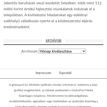
Jelentős beruházás veszi kezdetét Selyében: több mint 112
millió forint értékű fejlesztési munkálatok indulnak el a
településen. A kivitelezési feladatokat egy edelényi
székhelyű vállalkozás nyerte el a közbeszerzési eljárás
eredményeként.
ARCHÍVUM
Archívum
Impresszum
Kapcsolat
A globoport.hu felületén található minden információ, beleértve a képi,
grafikai megjelenítést, az oldalak szerkezetét a GloboPort Média
kizárólagos tulajdona. Mindennemű továbbszolgáltatás,
továbbértékesítés, egészében vagy részleteiben az újraközlés kizárólag a
GloboPort Média előzetes írásbeli hozzájárulásával lehetséges.