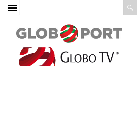
FŐOLDAL
AFRIKA
EURÓPA
ÁZSIA
ÉSZAK-AMERIKA
LATIN-AMERIKA