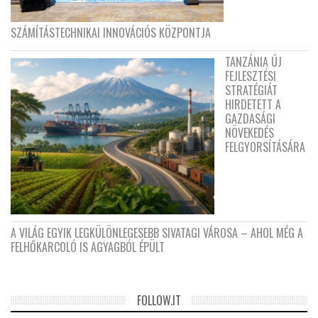
SZÁMÍTÁSTECHNIKAI INNOVÁCIÓS KÖZPONTJA
TANZÁNIA ÚJ
FEJLESZTÉSI
STRATÉGIÁT
HIRDETETT A
GAZDASÁGI
NÖVEKEDÉS
FELGYORSÍTÁSÁRA
A VILÁG EGYIK LEGKÜLÖNLEGESEBB SIVATAGI VÁROSA – AHOL MÉG A
FELHŐKARCOLÓ IS AGYAGBÓL ÉPÜLT
FOLLOW.IT