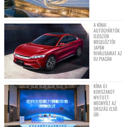
A KÍNAI
AUTÓGYÁRTÓK
ELŐSZÖR
MEGELŐZTÉK
JAPÁN
RIVÁLISAIKAT AZ
EU PIACÁN
KÍNA ÚJ
KORSZAKOT
NYITOTT:
MEGNYÍLT AZ
ORSZÁG ELSŐ
ŰR-