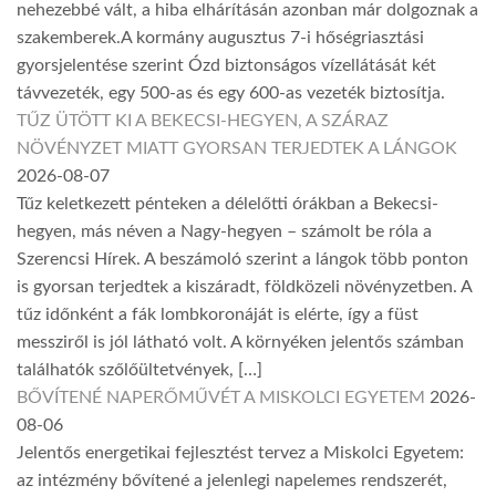
nehezebbé vált, a hiba elhárításán azonban már dolgoznak a
szakemberek.A kormány augusztus 7-i hőségriasztási
gyorsjelentése szerint Ózd biztonságos vízellátását két
távvezeték, egy 500-as és egy 600-as vezeték biztosítja.
TŰZ ÜTÖTT KI A BEKECSI-HEGYEN, A SZÁRAZ
NÖVÉNYZET MIATT GYORSAN TERJEDTEK A LÁNGOK
2026-08-07
Tűz keletkezett pénteken a délelőtti órákban a Bekecsi-
hegyen, más néven a Nagy-hegyen – számolt be róla a
Szerencsi Hírek. A beszámoló szerint a lángok több ponton
is gyorsan terjedtek a kiszáradt, földközeli növényzetben. A
tűz időnként a fák lombkoronáját is elérte, így a füst
messziről is jól látható volt. A környéken jelentős számban
találhatók szőlőültetvények, […]
BŐVÍTENÉ NAPERŐMŰVÉT A MISKOLCI EGYETEM
2026-
08-06
Jelentős energetikai fejlesztést tervez a Miskolci Egyetem:
az intézmény bővítené a jelenlegi napelemes rendszerét,