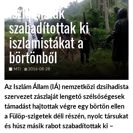
Iszlamisták
TROPICALMAGAZIN
szabadítottak ki
GLOBOTV
iszlamistákat a
börtönből
AFRIKA TUDÁSTÁR
A NAP SZÉPE
MTI
2016-08-28
Az Iszlám Állam (IÁ) nemzetközi dzsihadista
LINKTR.EE
szervezet zászlaját lengető szélsőségesek
támadást hajtottak végre egy börtön ellen
GLOBOZSARU
a Fülöp-szigetek déli részén, nyolc társukat
és húsz másik rabot szabadítottak ki –
DOBRAVERO.HU