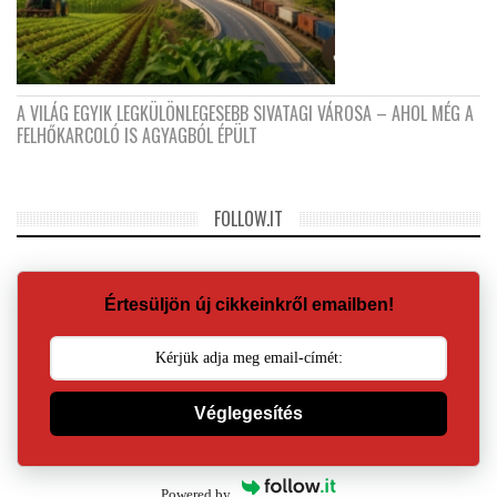
A VILÁG EGYIK LEGKÜLÖNLEGESEBB SIVATAGI VÁROSA – AHOL MÉG A
FELHŐKARCOLÓ IS AGYAGBÓL ÉPÜLT
FOLLOW.IT
Értesüljön új cikkeinkről emailben!
Véglegesítés
Powered by