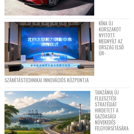
KÍNA ÚJ
KORSZAKOT
NYITOTT:
MEGNYÍLT AZ
ORSZÁG ELSŐ
ŰR-
SZÁMÍTÁSTECHNIKAI INNOVÁCIÓS KÖZPONTJA
TANZÁNIA ÚJ
FEJLESZTÉSI
STRATÉGIÁT
HIRDETETT A
GAZDASÁGI
NÖVEKEDÉS
FELGYORSÍTÁSÁRA