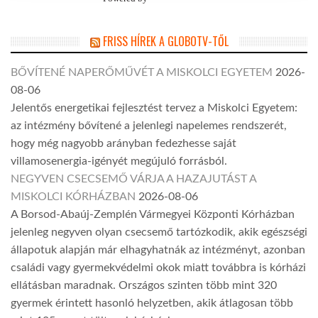
FRISS HÍREK A GLOBOTV-TŐL
BŐVÍTENÉ NAPERŐMŰVÉT A MISKOLCI EGYETEM
2026-
08-06
Jelentős energetikai fejlesztést tervez a Miskolci Egyetem:
az intézmény bővítené a jelenlegi napelemes rendszerét,
hogy még nagyobb arányban fedezhesse saját
villamosenergia-igényét megújuló forrásból.
NEGYVEN CSECSEMŐ VÁRJA A HAZAJUTÁST A
MISKOLCI KÓRHÁZBAN
2026-08-06
A Borsod-Abaúj-Zemplén Vármegyei Központi Kórházban
jelenleg negyven olyan csecsemő tartózkodik, akik egészségi
állapotuk alapján már elhagyhatnák az intézményt, azonban
családi vagy gyermekvédelmi okok miatt továbbra is kórházi
ellátásban maradnak. Országos szinten több mint 320
gyermek érintett hasonló helyzetben, akik átlagosan több