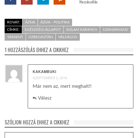
Hozzászólás
ROVAT:
ÁZSIA
ÁZSIA - POLITIKA
CÍMKE:
EGÉSZSÉGI ÁLLAPOT
ISZLAM KARIMOV
SZAMARKAND
TASKENT
ÜZBEGISZTÁN
VÁLSÁGOS
1 HOZZÁSZÓLÁS EHHEZ A CIKKHEZ
KAKAMBUKI
SZEPTEMBER 2, 2016
Már nem az, mert meghalt!!
Válasz
SZÓLJON HOZZÁ EHHEZ A CIKKHEZ