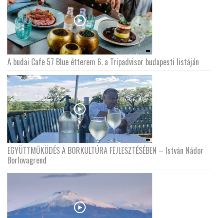
A budai Cafe 57 Blue étterem 6. a Tripadvisor budapesti listáján
EGYÜTTMŰKÖDÉS A BORKULTÚRA FEJLESZTÉSÉBEN – István Nádor
Borlovagrend