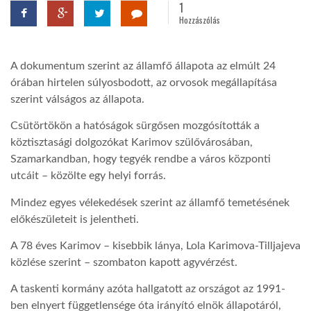
1
Hozzászólás
TROPICALMAGAZIN
A dokumentum szerint az államfő állapota az elmúlt 24
GLOBOTV
órában hirtelen súlyosbodott, az orvosok megállapítása
szerint válságos az állapota.
AFRIKA TUDÁSTÁR
Csütörtökön a hatóságok sürgősen mozgósították a
köztisztasági dolgozókat Karimov szülővárosában,
Szamarkandban, hogy tegyék rendbe a város központi
A NAP SZÉPE
utcáit – közölte egy helyi forrás.
Mindez egyes vélekedések szerint az államfő temetésének
LINKTR.EE
előkészületeit is jelentheti.
A 78 éves Karimov – kisebbik lánya, Lola Karimova-Tilljajeva
GLOBOZSARU
közlése szerint – szombaton kapott agyvérzést.
A taskenti kormány azóta hallgatott az országot az 1991-
DOBRAVERO.HU
ben elnyert függetlensége óta irányító elnök állapotáról,