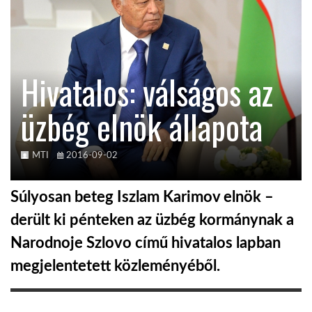
KÖZEL-KELET
Hivatalos: válságos az
AUSZTRÁLIA
üzbég elnök állapota
A VILÁG ITTHON
MTI
2016-09-02
MÉDIA
Súlyosan beteg Iszlam Karimov elnök –
derült ki pénteken az üzbég kormánynak a
Narodnoje Szlovo című hivatalos lapban
GLOBOTV BP
megjelentetett közleményéből.
HÍR3D