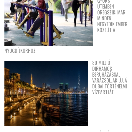
GYORS
ÜTEMBEN
ÖREGSZIK: MÁR
MINDEN
NEGYEDIK EMBER
KÖZELÍT A
NYUGDÍJKORHOZ
80 MILLIÓ
DIRHAMOS
BERUHÁZÁSSAL
VARÁZSOLJÁK ÚJJÁ
DUBAI TÖRTÉNELMI
VÍZPARTJÁT