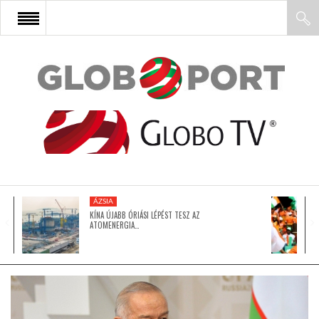
FŐOLDAL
AFRIKA
EURÓPA
ÁZSIA
ÁZSIA
KÍNA ÚJABB ÓRIÁSI LÉPÉST TESZ AZ
ATOMENERGIA…
ÉSZAK-AMERIKA
LATIN-AMERIKA