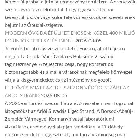
keresztül próbál eljutni a rendezvény területére. A szervezők
szerint évről évre előfordul, hogy egyesek a Dunán
keresztül, úszva vagy különféle vízi eszközökkel szeretnének
bejutni az Óbudai-szigetre.
MODERN ÓVODA ÉPÜLHET ENCSEN: KÖZEL 400 MILLIÓ
FORINTOS FEJLESZTÉS INDUL
2026-08-05
Jelentős beruházás veszi kezdetét Encsen, ahol teljesen
megújul a Csoda-Vár Óvoda és Bölcsőde 2. számú
tagintézménye. A fejlesztés célja, hogy korszerűbb,
biztonságosabb és a mai elvárásoknak megfelelő környezet
várja a kisgyermekeket és az intézmény dolgozóit.
FERTŐZÉS MIATT AZ IDEI SZEZON VÉGÉIG BEZÁRT AZ
ARLÓI STRAND
2026-08-05
A 2026-os fürdési szezon hátralévő részében nem fogadhat
látogatókat az Arlói Suvadás Liget Strand. A Borsod-Abaúj-
Zemplén Vármegyei Kormányhivatal laboratóriumi
vizsgálatok eredményei alapján rendelte el a fürdőhely
működésének felfüggesztését, miután a vízminőség már