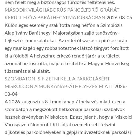
nem felelt meg a biztonságos fürdőzés feltételeinek.
MÁSODIK VILÁGHÁBORÚS PÁNCÉLTÖRŐ GRÁNÁT
KERÜLT ELŐ A BARÁTHEGYI MAJORSÁGBAN
2026-08-05
Különleges esemény szakította meg hétfőn a Szimbiózis
Alapítvány Baráthegyi Majorságában zajló tanösvény-
fejlesztési munkálatokat. Az erdei útszakasz építése során
egy munkagép egy robbanótestnek látszó tárgyat fordított
ki a földből.A helyszínre érkező rendőrjárőr a területet
azonnal biztosította, majd értesítette a Magyar Honvédség
tűzszerész alakulatát.
SZOMBATON IS FIZETNI KELL A PARKOLÁSÉRT
MISKOLCON A MUNKANAP-ÁTHELYEZÉS MIATT
2026-
08-04
A 2026. augusztus 8-i munkanap-áthelyezés miatt ezen a
szombaton a megszokott hétköznapi parkolási szabályok
lesznek érvényben Miskolcon. Ez azt jelenti, hogy a Miskolci
Városgazda Nonprofit Kft. által üzemeltetett felszíni
díjköteles parkolóhelyeken a gépjárművezetőknek parkolási