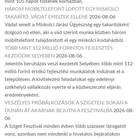
mint 105 napot töltenek kórházban.
HÁROM MOBILTELEFONT LOPOTT EGY MISKOLCI
TAKARÍTÓ, VÁDAT EMELTEK ELLENE
2026-08-06
Vádat emelt a Miskolci Járási Ügyészség egy takarítóként
dolgozó nő ellen, aki a vád szerint munka közben három
mobiltelefont tulajdonított el egy miskolci irodaházból.
TÖBB MINT 112 MILLIÓ FORINTOS FEJLESZTÉS
KEZDŐDIK SELYEBEN
2026-08-06
Jelentős beruházás veszi kezdetét Selyében: több mint 112
millió forint értékű fejlesztési munkálatok indulnak el a
településen. A kivitelezési feladatokat egy edelényi
székhelyű vállalkozás nyerte el a közbeszerzési eljárás
eredményeként.
VESZÉLYES PRÓBÁLKOZÁSOK A SZIGETEN: SOKAN A
DUNÁN ÁT AKARNAK BEJUTNI A FESZTIVÁLRA
2026-08-
06
A Sziget Fesztivál minden évben több százezer látogatót
vonz, azonban nem mindenki a hivatalos bejáratokon