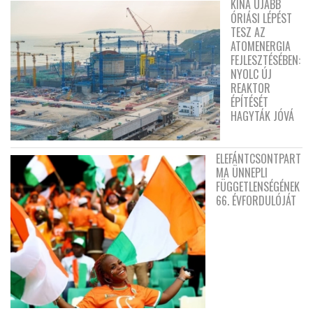
KÍNA ÚJABB
ÓRIÁSI LÉPÉST
TESZ AZ
ATOMENERGIA
FEJLESZTÉSÉBEN:
NYOLC ÚJ
REAKTOR
ÉPÍTÉSÉT
HAGYTÁK JÓVÁ
ELEFÁNTCSONTPART
MA ÜNNEPLI
FÜGGETLENSÉGÉNEK
66. ÉVFORDULÓJÁT