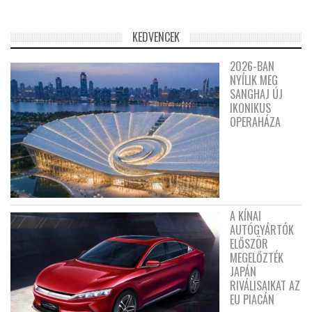
KEDVENCEK
2026-BAN
NYÍLIK MEG
SANGHAJ ÚJ
IKONIKUS
OPERAHÁZA
A KÍNAI
AUTÓGYÁRTÓK
ELŐSZÖR
MEGELŐZTÉK
JAPÁN
RIVÁLISAIKAT AZ
EU PIACÁN