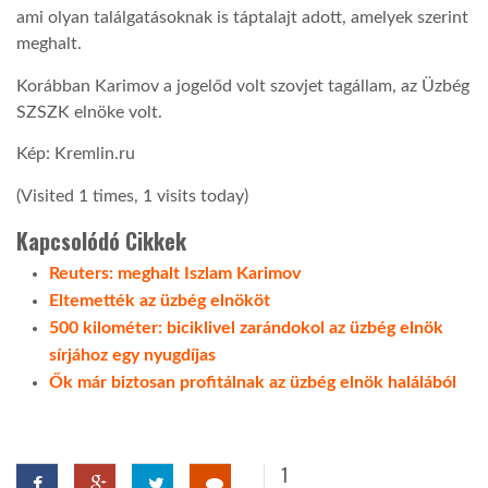
ami olyan találgatásoknak is táptalajt adott, amelyek szerint
meghalt.
LATIMO.HU
Korábban Karimov a jogelőd volt szovjet tagállam, az Üzbég
SZSZK elnöke volt.
GLOBOBOOK
Kép: Kremlin.ru
(Visited 1 times, 1 visits today)
Kapcsolódó Cikkek
Reuters: meghalt Iszlam Karimov
Eltemették az üzbég elnököt
500 kilométer: biciklivel zarándokol az üzbég elnök
sírjához egy nyugdíjas
Ők már biztosan profitálnak az üzbég elnök halálából
1