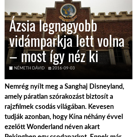
KÖZEL-KELET
Ázsia legnagyobb
vidámparkja lett volna
AUSZTRÁLIA
– most így néz ki
A VILÁG ITTHON
NÉMETH DÁVID
2016-09-03
MÉDIA
Nemrég nyílt meg a Sanghaj Disneyland,
amely páratlan szórakozást biztosít a
rajzfilmek csodás világában. Kevesen
GLOBOTV BP
tudják azonban, hogy Kína néhány évvel
ezelőtt Wonderland néven akart
HÍR3D