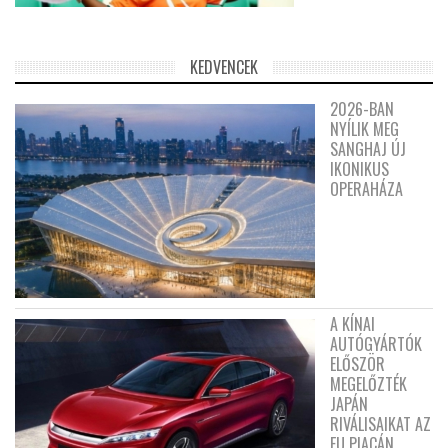
KEDVENCEK
2026-BAN
NYÍLIK MEG
SANGHAJ ÚJ
IKONIKUS
OPERAHÁZA
A KÍNAI
AUTÓGYÁRTÓK
ELŐSZÖR
MEGELŐZTÉK
JAPÁN
RIVÁLISAIKAT AZ
EU PIACÁN