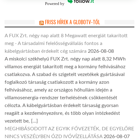
Powered by
FRISS HÍREK A GLOBOTV-TŐL
A FUX Zrt. négy nap alatt 8 Megawatt energiát takarított
meg - A társadalmi felelősségvállalás fontos a
kábelgyártásban érdekelt cég számára
2026-08-08
A miskolci székhelyű FUX Zrt. négy nap alatt 8,32 MWh
villamos energiát takarított meg a kormány felhívásához
csatlakozva. A szabad és szigetelt vezetékek gyártásával
foglalkozó társaság csatlakozott a kormány azon
felhívásához, amely az országos hőhullám idején a
villamosenergia-rendszer terhelésének csökkentését
célozta. A kábelgyártásban érdekelt társaság gyorsan
reagált a kezdeményezésre, és több olyan intézkedést
vezetett be, […]
MEGHIBÁSODOTT AZ EGYIK FŐVEZETÉK, DE EGYELŐRE
NINCS VESZÉLYBEN ÓZD IVÓVÍZELLÁTÁSA
2026-08-07