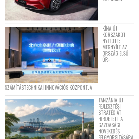
KÍNA ÚJ
KORSZAKOT
NYITOTT:
MEGNYÍLT AZ
ORSZÁG ELSŐ
ŰR-
SZÁMÍTÁSTECHNIKAI INNOVÁCIÓS KÖZPONTJA
TANZÁNIA ÚJ
FEJLESZTÉSI
STRATÉGIÁT
HIRDETETT A
GAZDASÁGI
NÖVEKEDÉS
FELGYORSÍTÁSÁRA