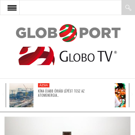
FŐOLDAL
AFRIKA
EURÓPA
ÁZSIA
ÁZSIA
KÍNA ÚJABB ÓRIÁSI LÉPÉST TESZ AZ
ATOMENERGIA…
ÉSZAK-AMERIKA
LATIN-AMERIKA