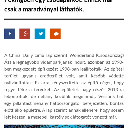
Pekingben egy csodaparkot. Ennek már
csak a maradványai láthatók.
TROPICALMAGAZIN
GLOBOTV
AFRIKA TUDÁSTÁR
A China Daily című lap szerint Wonderland (Csodaország)
Ázsia legnagyobb vidámparkjának indult, azonban az 1990-
A NAP SZÉPE
ben megkezdett építkezést 1998-ban leállították. Az építési
terület ugyanis erdőterület volt, amit később védetté
nyilvánítottak. Ez arra kényszerítette az építő céget, hogy
LINKTR.EE
tegye félre a terveket. Az épületek nagy részét 2013-ra
lebontották, de néhány közülük megmaradt. Vessünk hát
egy pillantást néhány hátborzongató, befejezetlen, bontás
GLOBOZSARU
előtt álló épületre. A lap szerint annak ellenére, hogy sosem
lett készen, a mesebeli kastély sok látogatót vonzott már.
DOBRAVERO.HU