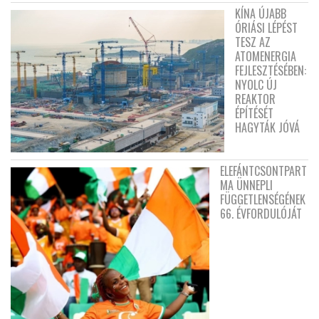
KÍNA ÚJABB
ÓRIÁSI LÉPÉST
TESZ AZ
ATOMENERGIA
FEJLESZTÉSÉBEN:
NYOLC ÚJ
REAKTOR
ÉPÍTÉSÉT
HAGYTÁK JÓVÁ
ELEFÁNTCSONTPART
MA ÜNNEPLI
FÜGGETLENSÉGÉNEK
66. ÉVFORDULÓJÁT