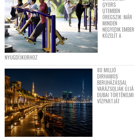
GYORS
ÜTEMBEN
ÖREGSZIK: MÁR
MINDEN
NEGYEDIK EMBER
KÖZELÍT A
NYUGDÍJKORHOZ
80 MILLIÓ
DIRHAMOS
BERUHÁZÁSSAL
VARÁZSOLJÁK ÚJJÁ
DUBAI TÖRTÉNELMI
VÍZPARTJÁT