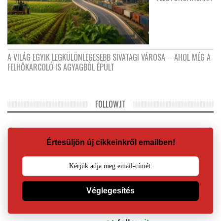
A VILÁG EGYIK LEGKÜLÖNLEGESEBB SIVATAGI VÁROSA – AHOL MÉG A
FELHŐKARCOLÓ IS AGYAGBÓL ÉPÜLT
FOLLOW.IT
Értesüljön új cikkeinkről emailben!
Véglegesítés