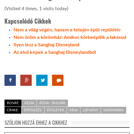
(Visited 4 times, 1 visits today)
Kapcsolódó Cikkek
Nem a világ végén, hanem a tetején épül repülőtér
Nem öröm a körömház: Amikor körbeépítik a lakásod
Ilyen lesz a Sanghaj Disneyland
Az első képek a Sanghaj Disneylandből
ROVAT:
ÁZSIA
ÁZSIA - BULVÁR
CÍMKE:
ÉPÍTKEZÉS
ÉPÜLETEK
KÍNA
LÁTVÁNY
VIDÁMPARK
SZÓLJON HOZZÁ EHHEZ A CIKKHEZ