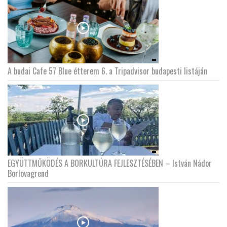
A budai Cafe 57 Blue étterem 6. a Tripadvisor budapesti listáján
EGYÜTTMŰKÖDÉS A BORKULTÚRA FEJLESZTÉSÉBEN – István Nádor
Borlovagrend