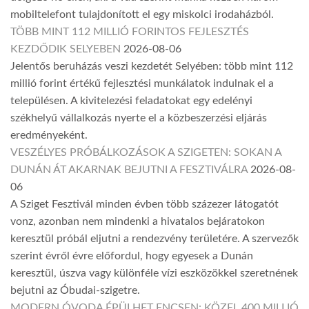
mobiltelefont tulajdonított el egy miskolci irodaházból.
TÖBB MINT 112 MILLIÓ FORINTOS FEJLESZTÉS
KEZDŐDIK SELYEBEN
2026-08-06
Jelentős beruházás veszi kezdetét Selyében: több mint 112
millió forint értékű fejlesztési munkálatok indulnak el a
településen. A kivitelezési feladatokat egy edelényi
székhelyű vállalkozás nyerte el a közbeszerzési eljárás
eredményeként.
VESZÉLYES PRÓBÁLKOZÁSOK A SZIGETEN: SOKAN A
DUNÁN ÁT AKARNAK BEJUTNI A FESZTIVÁLRA
2026-08-
06
A Sziget Fesztivál minden évben több százezer látogatót
vonz, azonban nem mindenki a hivatalos bejáratokon
keresztül próbál eljutni a rendezvény területére. A szervezők
szerint évről évre előfordul, hogy egyesek a Dunán
keresztül, úszva vagy különféle vízi eszközökkel szeretnének
bejutni az Óbudai-szigetre.
MODERN ÓVODA ÉPÜLHET ENCSEN: KÖZEL 400 MILLIÓ