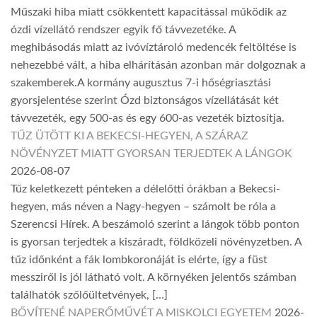
Műszaki hiba miatt csökkentett kapacitással működik az
ózdi vízellátó rendszer egyik fő távvezetéke. A
meghibásodás miatt az ivóvíztároló medencék feltöltése is
nehezebbé vált, a hiba elhárításán azonban már dolgoznak a
szakemberek.A kormány augusztus 7-i hőségriasztási
gyorsjelentése szerint Ózd biztonságos vízellátását két
távvezeték, egy 500-as és egy 600-as vezeték biztosítja.
TŰZ ÜTÖTT KI A BEKECSI-HEGYEN, A SZÁRAZ
NÖVÉNYZET MIATT GYORSAN TERJEDTEK A LÁNGOK
2026-08-07
Tűz keletkezett pénteken a délelőtti órákban a Bekecsi-
hegyen, más néven a Nagy-hegyen – számolt be róla a
Szerencsi Hírek. A beszámoló szerint a lángok több ponton
is gyorsan terjedtek a kiszáradt, földközeli növényzetben. A
tűz időnként a fák lombkoronáját is elérte, így a füst
messziről is jól látható volt. A környéken jelentős számban
találhatók szőlőültetvények, […]
BŐVÍTENÉ NAPERŐMŰVÉT A MISKOLCI EGYETEM
2026-