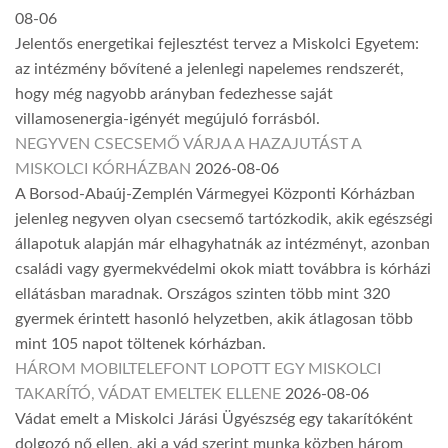
08-06
Jelentős energetikai fejlesztést tervez a Miskolci Egyetem:
az intézmény bővítené a jelenlegi napelemes rendszerét,
hogy még nagyobb arányban fedezhesse saját
villamosenergia-igényét megújuló forrásból.
NEGYVEN CSECSEMŐ VÁRJA A HAZAJUTÁST A
MISKOLCI KÓRHÁZBAN
2026-08-06
A Borsod-Abaúj-Zemplén Vármegyei Központi Kórházban
jelenleg negyven olyan csecsemő tartózkodik, akik egészségi
állapotuk alapján már elhagyhatnák az intézményt, azonban
családi vagy gyermekvédelmi okok miatt továbbra is kórházi
ellátásban maradnak. Országos szinten több mint 320
gyermek érintett hasonló helyzetben, akik átlagosan több
mint 105 napot töltenek kórházban.
HÁROM MOBILTELEFONT LOPOTT EGY MISKOLCI
TAKARÍTÓ, VÁDAT EMELTEK ELLENE
2026-08-06
Vádat emelt a Miskolci Járási Ügyészség egy takarítóként
dolgozó nő ellen, aki a vád szerint munka közben három