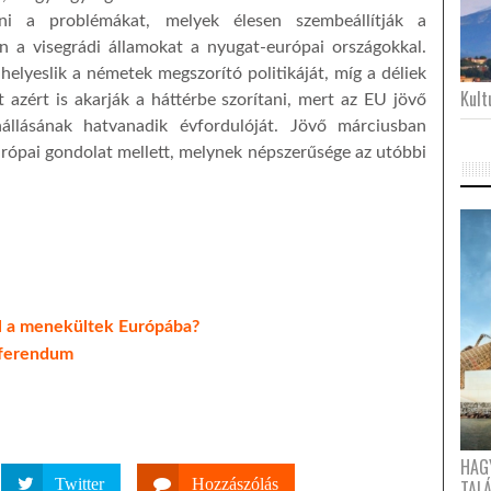
ni a problémákat, melyek élesen szembeállítják a
n a visegrádi államokat a nyugat-európai országokkal.
elyeslik a németek megszorító politikáját, míg a déliek
Kultu
t azért is akarják a háttérbe szorítani, mert az EU jövő
nállásának hatvanadik évfordulóját. Jövő márciusban
urópai gondolat mellett, melynek népszerűsége az utóbbi
l a menekültek Európába?
referendum
HAG
Twitter
Hozzászólás
TAL