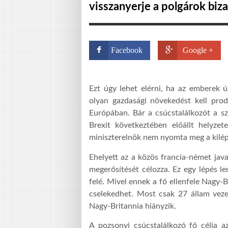
visszanyerje a polgárok biza
Facebook
Google +
Ezt úgy lehet elérni, ha az emberek ú
olyan gazdasági növekedést kell prod
Európában. Bár a csúcstalálkozót a sz
Brexit következtében előállt helyz
miniszterelnök nem nyomta meg a kilé
Ehelyett az a közös francia-német jav
megerősítését célozza. Ez egy lépés l
felé. Mivel ennek a fő ellenfele Nagy-B
cselekedhet. Most csak 27 állam veze
Nagy-Britannia hiányzik.
A pozsonyi csúcstalálkozó fő célja a