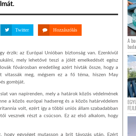
lmát.
Twitter
Hozzászólás
A bu
buda
gy érzik: az Európai Unióban biztonság van. Ezenkívül
ukálni, mely lehetővé teszi a jólét emelkedését egész
lovák fővárosban eredetileg azért hívták össze, hogy a
etet vitassák meg, mégsem ez a fő téma, hiszen May
pés gombját.
aslat van napirenden, mely a határok közös védelmének
EGY
enne a közös európai hadsereg és a közös határvédelem
FEJL
ritannia volt, ezért így a többi uniós állam szabadabban
tői vesznek részt a csúcson. Ez az első alkalom, hogy
z, hogy egységet mutasson a brit távozás után. Ezért