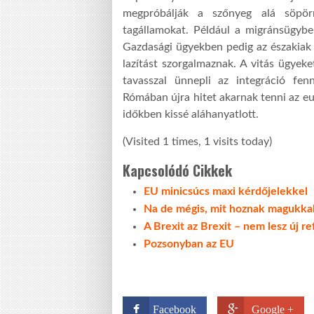
megpróbálják a szőnyeg alá söpör
tagállamokat. Például a migránsügybe
Gazdasági ügyekben pedig az északiak h
lazítást szorgalmaznak. A vitás ügyeke
tavasszal ünnepli az integráció fen
Rómában újra hitet akarnak tenni az e
időkben kissé aláhanyatlott.
(Visited 1 times, 1 visits today)
Kapcsolódó Cikkek
EU minicsúcs maxi kérdőjelekkel
Na de mégis, mit hoznak magukka
A Brexit az Brexit – nem lesz új 
Pozsonyban az EU
Facebook
Google +