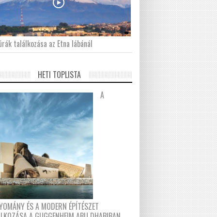
́rák találkozása az Etna lábánál
HETI TOPLISTA
A
YOMÁNY ÉS A MODERN ÉPÍTÉSZET
ÁLKOZÁSA A GUGGENHEIM ABU DHABIBAN