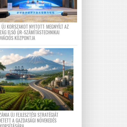
A ÚJ KORSZAKOT NYITOTT: MEGNYÍLT AZ
ZÁG ELSŐ ŰR-SZÁMÍTÁSTECHNIKAI
OVÁCIÓS KÖZPONTJA
ÁNIA ÚJ FEJLESZTÉSI STRATÉGIÁT
DETETT A GAZDASÁGI NÖVEKEDÉS
GYORSÍTÁSÁRA