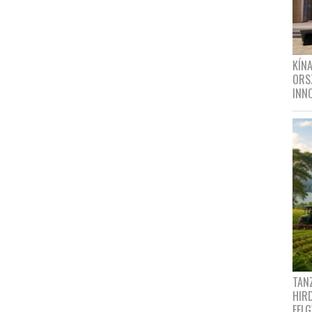
KÍN
ORS
INN
TANZ
HIR
FEL