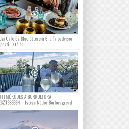
dai Cafe 57 Blue étterem 6. a Tripadvisor
pesti listáján
ÜTTMŰKÖDÉS A BORKULTÚRA
ESZTÉSÉBEN – István Nádor Borlovagrend