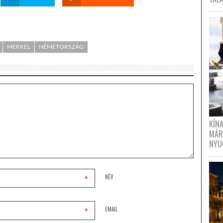
MERKEL
NÉMETORSZÁG
KÍN
MÁR
NYU
*
NÉV
*
EMAIL