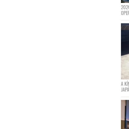
202
OPE
A K
JAPÁ