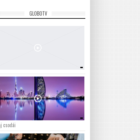
GLOBOTV
j csodái