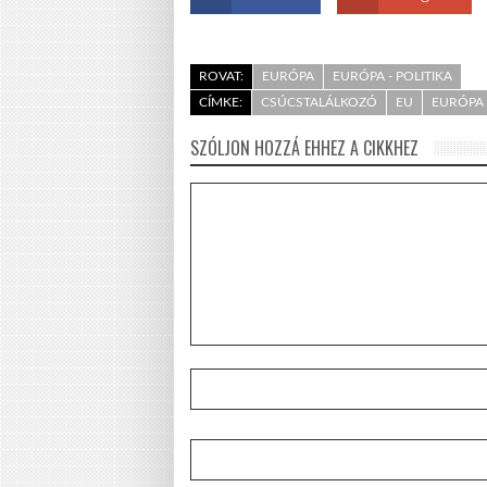
ROVAT:
EURÓPA
EURÓPA - POLITIKA
CÍMKE:
CSÚCSTALÁLKOZÓ
EU
EURÓPA
SZÓLJON HOZZÁ EHHEZ A CIKKHEZ