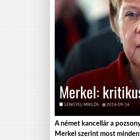
Merkel: kritiku
LENGYEL MIKLÓS
2016-09-16
A német kancellár a pozsonyi
Merkel szerint most mindent