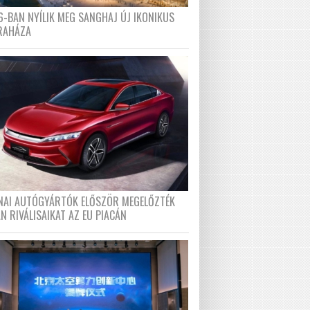
6-BAN NYÍLIK MEG SANGHAJ ÚJ IKONIKUS
RAHÁZA
ÍNAI AUTÓGYÁRTÓK ELŐSZÖR MEGELŐZTÉK
N RIVÁLISAIKAT AZ EU PIACÁN