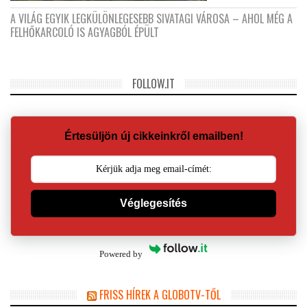
A VILÁG EGYIK LEGKÜLÖNLEGESEBB SIVATAGI VÁROSA – AHOL MÉG A
FELHŐKARCOLÓ IS AGYAGBÓL ÉPÜLT
FOLLOW.IT
Értesüljön új cikkeinkről emailben!
Véglegesítés
Powered by
FRISS HÍREK A GLOBOTV-TŐL