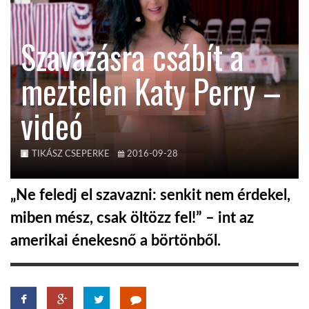
KÖZEL-KELET
Szavazásra csábít a
meztelen Katy Perry –
AUSZTRÁLIA
videó
A VILÁG ITTHON
TIKÁSZ CSEPERKE
2016-09-28
MÉDIA
„Ne feledj el szavazni: senkit nem érdekel,
miben mész, csak öltözz fel!” – int az
amerikai énekesnő a börtönből.
GLOBOTV BP
HÍR3D