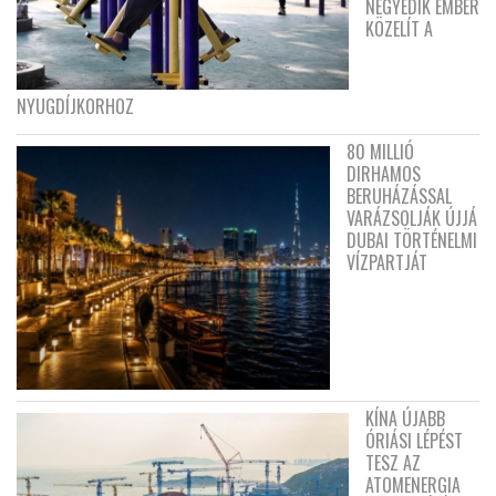
NEGYEDIK EMBER
KÖZELÍT A
NYUGDÍJKORHOZ
80 MILLIÓ
DIRHAMOS
BERUHÁZÁSSAL
VARÁZSOLJÁK ÚJJÁ
DUBAI TÖRTÉNELMI
VÍZPARTJÁT
KÍNA ÚJABB
ÓRIÁSI LÉPÉST
TESZ AZ
ATOMENERGIA