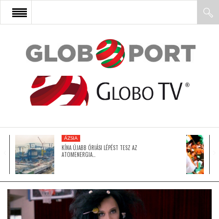
FŐOLDAL
AFRIKA
EURÓPA
ÁZSIA
ÁZSIA
KÍNA ÚJABB ÓRIÁSI LÉPÉST TESZ AZ
ATOMENERGIA…
ÉSZAK-AMERIKA
LATIN-AMERIKA