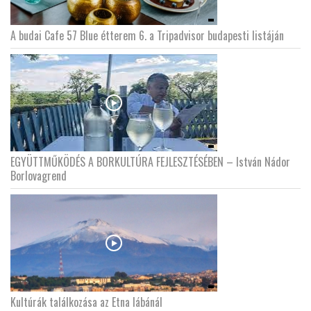
A budai Cafe 57 Blue étterem 6. a Tripadvisor budapesti listáján
EGYÜTTMŰKÖDÉS A BORKULTÚRA FEJLESZTÉSÉBEN – István Nádor
Borlovagrend
Kultúrák találkozása az Etna lábánál