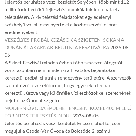
Jelentős beruházás veszi kezdetét Selyében: több mint 112
millió forint értékű fejlesztési munkálatok indulnak el a
településen. A kivitelezési feladatokat egy edelényi
székhelyű vállalkozás nyerte el a közbeszerzési eljárás
eredményeként.
VESZÉLYES PRÓBÁLKOZÁSOK A SZIGETEN: SOKAN A
DUNÁN ÁT AKARNAK BEJUTNI A FESZTIVÁLRA
2026-08-
06
A Sziget Fesztivál minden évben több százezer látogatót
vonz, azonban nem mindenki a hivatalos bejáratokon
keresztül próbál eljutni a rendezvény területére. A szervezők
szerint évről évre előfordul, hogy egyesek a Dunán
keresztül, úszva vagy különféle vízi eszközökkel szeretnének
bejutni az Óbudai-szigetre.
MODERN ÓVODA ÉPÜLHET ENCSEN: KÖZEL 400 MILLIÓ
FORINTOS FEJLESZTÉS INDUL
2026-08-05
Jelentős beruházás veszi kezdetét Encsen, ahol teljesen
megújul a Csoda-Vár Óvoda és Bölcsőde 2. számú