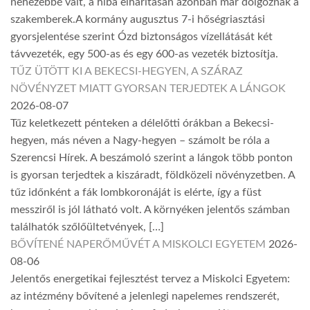
nehezebbé vált, a hiba elhárításán azonban már dolgoznak a
szakemberek.A kormány augusztus 7-i hőségriasztási
gyorsjelentése szerint Ózd biztonságos vízellátását két
távvezeték, egy 500-as és egy 600-as vezeték biztosítja.
TŰZ ÜTÖTT KI A BEKECSI-HEGYEN, A SZÁRAZ
NÖVÉNYZET MIATT GYORSAN TERJEDTEK A LÁNGOK
2026-08-07
Tűz keletkezett pénteken a délelőtti órákban a Bekecsi-
hegyen, más néven a Nagy-hegyen – számolt be róla a
Szerencsi Hírek. A beszámoló szerint a lángok több ponton
is gyorsan terjedtek a kiszáradt, földközeli növényzetben. A
tűz időnként a fák lombkoronáját is elérte, így a füst
messziről is jól látható volt. A környéken jelentős számban
találhatók szőlőültetvények, […]
BŐVÍTENÉ NAPERŐMŰVÉT A MISKOLCI EGYETEM
2026-
08-06
Jelentős energetikai fejlesztést tervez a Miskolci Egyetem:
az intézmény bővítené a jelenlegi napelemes rendszerét,