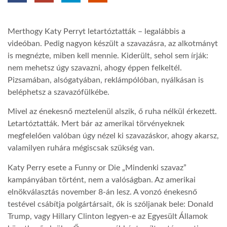
TROPICALMAGAZIN
Merthogy Katy Perryt letartóztatták – legalábbis a
videóban. Pedig nagyon készült a szavazásra, az alkotmányt
GLOBOTV
is megnézte, miben kell mennie. Kiderült, sehol sem írják:
nem mehetsz úgy szavazni, ahogy éppen felkeltél.
Pizsamában, alsógatyában, reklámpólóban, nyálkásan is
AFRIKA TUDÁSTÁR
beléphetsz a szavazófülkébe.
Mivel az énekesnő meztelenül alszik, ő ruha nélkül érkezett.
A NAP SZÉPE
Letartóztatták. Mert bár az amerikai törvényeknek
megfelelően valóban úgy nézel ki szavazáskor, ahogy akarsz,
valamilyen ruhára mégiscsak szükség van.
LINKTR.EE
Katy Perry esete a Funny or Die „Mindenki szavaz”
kampányában történt, nem a valóságban. Az amerikai
GLOBOZSARU
elnökválasztás november 8-án lesz. A vonzó énekesnő
testével csábítja polgártársait, ők is szóljanak bele: Donald
Trump, vagy Hillary Clinton legyen-e az Egyesült Államok
DOBRAVERO.HU