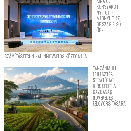
KÍNA ÚJ
KORSZAKOT
NYITOTT:
MEGNYÍLT AZ
ORSZÁG ELSŐ
ŰR-
SZÁMÍTÁSTECHNIKAI INNOVÁCIÓS KÖZPONTJA
TANZÁNIA ÚJ
FEJLESZTÉSI
STRATÉGIÁT
HIRDETETT A
GAZDASÁGI
NÖVEKEDÉS
FELGYORSÍTÁSÁRA