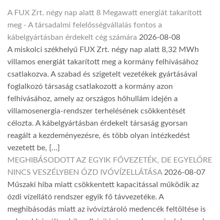
A FUX Zrt. négy nap alatt 8 Megawatt energiát takarított
meg - A társadalmi felelősségvállalás fontos a
kábelgyártásban érdekelt cég számára
2026-08-08
A miskolci székhelyű FUX Zrt. négy nap alatt 8,32 MWh
villamos energiát takarított meg a kormány felhívásához
csatlakozva. A szabad és szigetelt vezetékek gyártásával
foglalkozó társaság csatlakozott a kormány azon
felhívásához, amely az országos hőhullám idején a
villamosenergia-rendszer terhelésének csökkentését
célozta. A kábelgyártásban érdekelt társaság gyorsan
reagált a kezdeményezésre, és több olyan intézkedést
vezetett be, […]
MEGHIBÁSODOTT AZ EGYIK FŐVEZETÉK, DE EGYELŐRE
NINCS VESZÉLYBEN ÓZD IVÓVÍZELLÁTÁSA
2026-08-07
Műszaki hiba miatt csökkentett kapacitással működik az
ózdi vízellátó rendszer egyik fő távvezetéke. A
meghibásodás miatt az ivóvíztároló medencék feltöltése is