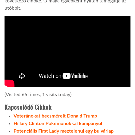
következő elnöke. Ő maga egyébként nyíltan támogatja az
utóbbit.
LATIMO.HU
GLOBOBOOK
(Visited 66 times, 1 visits today)
Kapcsolódó Cikkek
Veteránokat becsmérelt Donald Trump
Hillary Clinton Pokémonokkal kampányol
Potenciális First Lady meztelenül egy bulvárlap