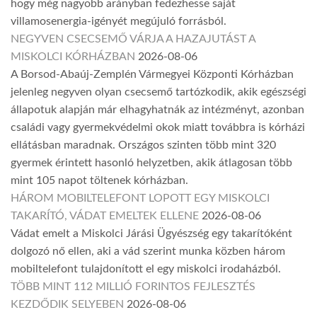
hogy még nagyobb arányban fedezhesse saját
villamosenergia-igényét megújuló forrásból.
NEGYVEN CSECSEMŐ VÁRJA A HAZAJUTÁST A
MISKOLCI KÓRHÁZBAN
2026-08-06
A Borsod-Abaúj-Zemplén Vármegyei Központi Kórházban
jelenleg negyven olyan csecsemő tartózkodik, akik egészségi
állapotuk alapján már elhagyhatnák az intézményt, azonban
családi vagy gyermekvédelmi okok miatt továbbra is kórházi
ellátásban maradnak. Országos szinten több mint 320
gyermek érintett hasonló helyzetben, akik átlagosan több
mint 105 napot töltenek kórházban.
HÁROM MOBILTELEFONT LOPOTT EGY MISKOLCI
TAKARÍTÓ, VÁDAT EMELTEK ELLENE
2026-08-06
Vádat emelt a Miskolci Járási Ügyészség egy takarítóként
dolgozó nő ellen, aki a vád szerint munka közben három
mobiltelefont tulajdonított el egy miskolci irodaházból.
TÖBB MINT 112 MILLIÓ FORINTOS FEJLESZTÉS
KEZDŐDIK SELYEBEN
2026-08-06