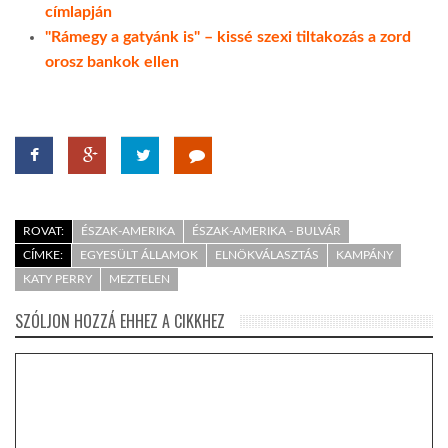
címlapján
"Rámegy a gatyánk is" – kissé szexi tiltakozás a zord
orosz bankok ellen
ROVAT:
ÉSZAK-AMERIKA
ÉSZAK-AMERIKA - BULVÁR
CÍMKE:
EGYESÜLT ÁLLAMOK
ELNÖKVÁLASZTÁS
KAMPÁNY
KATY PERRY
MEZTELEN
SZÓLJON HOZZÁ EHHEZ A CIKKHEZ