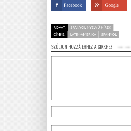
Facebook
Google +
ROVAT:
SPANYOL NYELVŰ HÍREK
CÍMKE:
LATIN-AMERIKA
SPANYOL
SZÓLJON HOZZÁ EHHEZ A CIKKHEZ