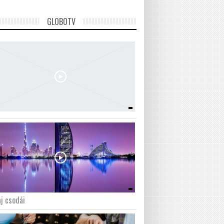
GLOBOTV
j csodái