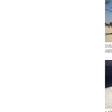
DUBA
AME