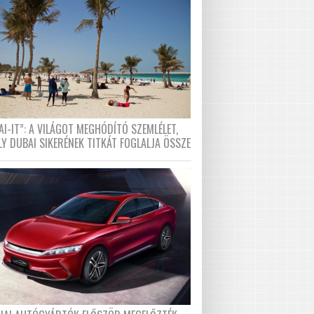
I-IT”: A VILÁGOT MEGHÓDÍTÓ SZEMLÉLET,
LY DUBAI SIKERÉNEK TITKÁT FOGLALJA ÖSSZE