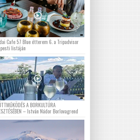
dai Cafe 57 Blue étterem 6. a Tripadvisor
pesti listáján
ÜTTMŰKÖDÉS A BORKULTÚRA
ESZTÉSÉBEN – István Nádor Borlovagrend