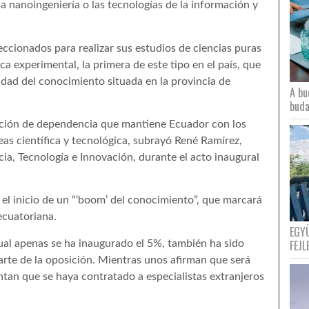
la nanoingeniería o las tecnologías de la información y
cionados para realizar sus estudios de ciencias puras
ca experimental, la primera de este tipo en el país, que
dad del conocimiento situada en la provincia de
A bu
buda
dición de dependencia que mantiene Ecuador con los
eas científica y tecnológica, subrayó René Ramírez,
ia, Tecnología e Innovación, durante el acto inaugural
el inicio de un “‘boom’ del conocimiento”, que marcará
ecuatoriana.
EGY
FEJL
ual apenas se ha inaugurado el 5%, también ha sido
arte de la oposición. Mientras unos afirman que será
ntan que se haya contratado a especialistas extranjeros