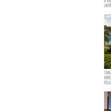
A K
JAPÁ
TANZ
HIR
FEL