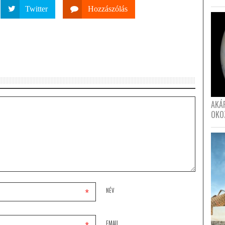
Twitter
Hozzászólás
AKÁ
OKO
*
NÉV
EMAIL