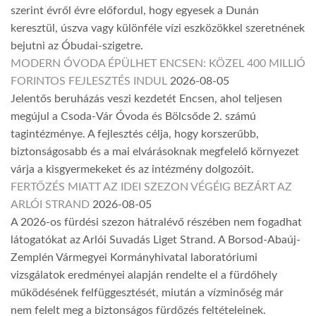
szerint évről évre előfordul, hogy egyesek a Dunán
keresztül, úszva vagy különféle vízi eszközökkel szeretnének
bejutni az Óbudai-szigetre.
MODERN ÓVODA ÉPÜLHET ENCSEN: KÖZEL 400 MILLIÓ
FORINTOS FEJLESZTÉS INDUL
2026-08-05
Jelentős beruházás veszi kezdetét Encsen, ahol teljesen
megújul a Csoda-Vár Óvoda és Bölcsőde 2. számú
tagintézménye. A fejlesztés célja, hogy korszerűbb,
biztonságosabb és a mai elvárásoknak megfelelő környezet
várja a kisgyermekeket és az intézmény dolgozóit.
FERTŐZÉS MIATT AZ IDEI SZEZON VÉGÉIG BEZÁRT AZ
ARLÓI STRAND
2026-08-05
A 2026-os fürdési szezon hátralévő részében nem fogadhat
látogatókat az Arlói Suvadás Liget Strand. A Borsod-Abaúj-
Zemplén Vármegyei Kormányhivatal laboratóriumi
vizsgálatok eredményei alapján rendelte el a fürdőhely
működésének felfüggesztését, miután a vízminőség már
nem felelt meg a biztonságos fürdőzés feltételeinek.