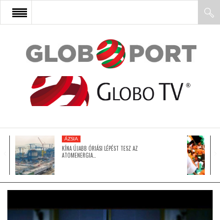
FŐOLDAL
AFRIKA
EURÓPA
ÁZSIA
ÁZSIA
KÍNA ÚJABB ÓRIÁSI LÉPÉST TESZ AZ
ATOMENERGIA…
ÉSZAK-AMERIKA
LATIN-AMERIKA