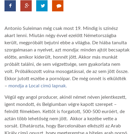
TROPICALMAGAZIN
Antonio Suleiman még csak most 19. Mindig is színész
GLOBOTV
akart lenni. Miután négy évvel ezelőtt Németországba
került, megpróbált bejutni ebbe a világba. De hiába tanulta
szorgalmasan a nyelvet, azt mondja: minden ajtót becsaptak
AFRIKA TUDÁSTÁR
előtte, amikor kiderült, honnét jött. Akkor más munkát
próbált találni, de sem végzettsége, sem gyakorlata nem
A NAP SZÉPE
volt. Próbálkozott volna mosogatással, de az sem jött össze.
Ekkor jutott eszébe a pornóipar. De még onnét is elküldték
–
mondja a Local című lapnak.
LINKTR.EE
Végül egy angol producer, akinél német néven jelentkezett,
igent mondott, és Belgiumban végre kapott szerepet –
GLOBOZSARU
felnőtt filmekben. Kettőt is forgatott, 500-500 euróért, de
aztán több lehetőség nem jött. Akkor a kezébe vette a
sorsát. Elhatározta, hogy Barcelonában elkészíti az Arab
DOBRAVERO.HU
Király című opuszt, hogy megteremtse a hiteles arab pornó