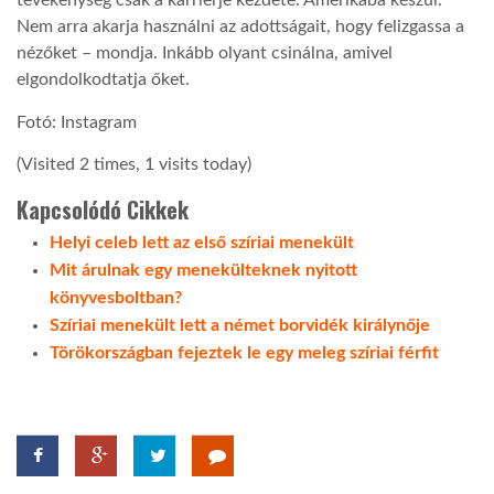
tevékenység csak a karrierje kezdete. Amerikába készül.
Nem arra akarja használni az adottságait, hogy felizgassa a
nézőket – mondja. Inkább olyant csinálna, amivel
elgondolkodtatja őket.
Fotó: Instagram
(Visited 2 times, 1 visits today)
Kapcsolódó Cikkek
Helyi celeb lett az első szíriai menekült
Mit árulnak egy menekülteknek nyitott
könyvesboltban?
Szíriai menekült lett a német borvidék királynője
Törökországban fejeztek le egy meleg szíriai férfit