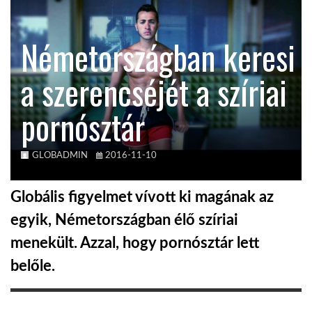
KÖZEL-KELET
Németországban keresi
a szerencséjét a szíriai
AUSZTRÁLIA
pornósztár
A VILÁG ITTHON
GLOBADMIN
2016-11-10
MÉDIA
Globális figyelmet vívott ki magának az
egyik, Németországban élő szíriai
menekült. Azzal, hogy pornósztár lett
GLOBOTV BP
belőle.
HÍR3D