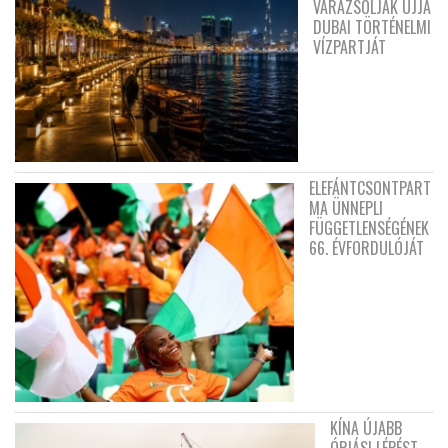
VARÁZSOLJÁK ÚJJÁ
DUBAI TÖRTÉNELMI
VÍZPARTJÁT
ELEFÁNTCSONTPART
MA ÜNNEPLI
FÜGGETLENSÉGÉNEK
66. ÉVFORDULÓJÁT
KÍNA ÚJABB