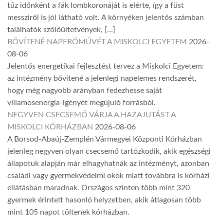
tűz időnként a fák lombkoronáját is elérte, így a füst
messziről is jól látható volt. A környéken jelentős számban
találhatók szőlőültetvények, […]
BŐVÍTENÉ NAPERŐMŰVÉT A MISKOLCI EGYETEM
2026-
08-06
Jelentős energetikai fejlesztést tervez a Miskolci Egyetem:
az intézmény bővítené a jelenlegi napelemes rendszerét,
hogy még nagyobb arányban fedezhesse saját
villamosenergia-igényét megújuló forrásból.
NEGYVEN CSECSEMŐ VÁRJA A HAZAJUTÁST A
MISKOLCI KÓRHÁZBAN
2026-08-06
A Borsod-Abaúj-Zemplén Vármegyei Központi Kórházban
jelenleg negyven olyan csecsemő tartózkodik, akik egészségi
állapotuk alapján már elhagyhatnák az intézményt, azonban
családi vagy gyermekvédelmi okok miatt továbbra is kórházi
ellátásban maradnak. Országos szinten több mint 320
gyermek érintett hasonló helyzetben, akik átlagosan több
mint 105 napot töltenek kórházban.