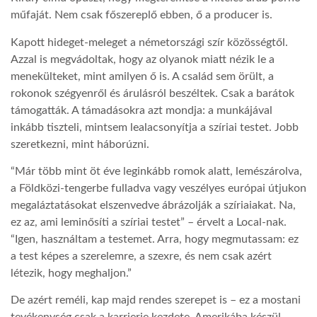
műfaját. Nem csak főszereplő ebben, ő a producer is.
LATIMO.HU
Kapott hideget-meleget a németországi szír közösségtől.
Azzal is megvádoltak, hogy az olyanok miatt nézik le a
GLOBOBOOK
menekülteket, mint amilyen ő is. A család sem örült, a
rokonok szégyenről és árulásról beszéltek. Csak a barátok
támogatták. A támadásokra azt mondja: a munkájával
inkább tiszteli, mintsem lealacsonyítja a szíriai testet. Jobb
szeretkezni, mint háborúzni.
“Már több mint öt éve leginkább romok alatt, lemészárolva,
a Földközi-tengerbe fulladva vagy veszélyes európai útjukon
megaláztatásokat elszenvedve ábrázolják a szíriaiakat. Na,
ez az, ami leminősíti a szíriai testet” – érvelt a Local-nak.
“Igen, használtam a testemet. Arra, hogy megmutassam: ez
a test képes a szerelemre, a szexre, és nem csak azért
létezik, hogy meghaljon.”
De azért reméli, kap majd rendes szerepet is – ez a mostani