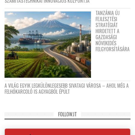
SZÁMÍTÁSTECHNIKAI INNOVÁCIÓS KÖZPONTJA
TANZÁNIA ÚJ
FEJLESZTÉSI
STRATÉGIÁT
HIRDETETT A
GAZDASÁGI
NÖVEKEDÉS
FELGYORSÍTÁSÁRA
A VILÁG EGYIK LEGKÜLÖNLEGESEBB SIVATAGI VÁROSA – AHOL MÉG A
FELHŐKARCOLÓ IS AGYAGBÓL ÉPÜLT
FOLLOW.IT