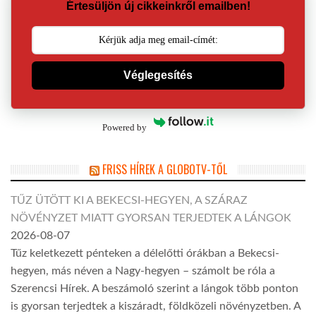
Értesüljön új cikkeinkről emailben!
Véglegesítés
Powered by
FRISS HÍREK A GLOBOTV-TŐL
TŰZ ÜTÖTT KI A BEKECSI-HEGYEN, A SZÁRAZ
NÖVÉNYZET MIATT GYORSAN TERJEDTEK A LÁNGOK
2026-08-07
Tűz keletkezett pénteken a délelőtti órákban a Bekecsi-
hegyen, más néven a Nagy-hegyen – számolt be róla a
Szerencsi Hírek. A beszámoló szerint a lángok több ponton
is gyorsan terjedtek a kiszáradt, földközeli növényzetben. A