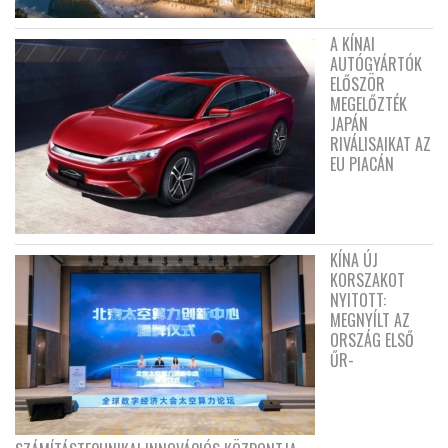
A KÍNAI
AUTÓGYÁRTÓK
ELŐSZÖR
MEGELŐZTÉK
JAPÁN
RIVÁLISAIKAT AZ
EU PIACÁN
KÍNA ÚJ
KORSZAKOT
NYITOTT:
MEGNYÍLT AZ
ORSZÁG ELSŐ
ŰR-