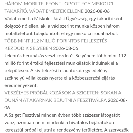
HÁROM MOBILTELEFONT LOPOTT EGY MISKOLCI
TAKARÍTÓ, VÁDAT EMELTEK ELLENE
2026-08-06
Vádat emelt a Miskolci Járási Ügyészség egy takarítóként
dolgozó nő ellen, aki a vád szerint munka közben három
mobiltelefont tulajdonított el egy miskolci irodaházból.
TÖBB MINT 112 MILLIÓ FORINTOS FEJLESZTÉS
KEZDŐDIK SELYEBEN
2026-08-06
Jelentős beruházás veszi kezdetét Selyében: több mint 112
millió forint értékű fejlesztési munkálatok indulnak el a
településen. A kivitelezési feladatokat egy edelényi
székhelyű vállalkozás nyerte el a közbeszerzési eljárás
eredményeként.
VESZÉLYES PRÓBÁLKOZÁSOK A SZIGETEN: SOKAN A
DUNÁN ÁT AKARNAK BEJUTNI A FESZTIVÁLRA
2026-08-
06
A Sziget Fesztivál minden évben több százezer látogatót
vonz, azonban nem mindenki a hivatalos bejáratokon
keresztül próbál eljutni a rendezvény területére. A szervezők