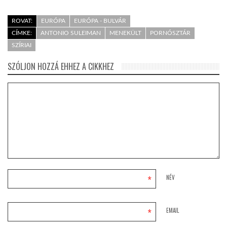
ROVAT:
EURÓPA
EURÓPA - BULVÁR
CÍMKE:
ANTONIO SULEIMAN
MENEKÜLT
PORNÓSZTÁR
SZÍRIAI
SZÓLJON HOZZÁ EHHEZ A CIKKHEZ
*
NÉV
*
EMAIL