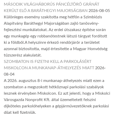
MÁSODIK VILÁGHÁBORÚS PÁNCÉLTÖRŐ GRÁNÁT
KERÜLT ELŐ A BARÁTHEGYI MAJORSÁGBAN
2026-08-05
Különleges esemény szakította meg hétfőn a Szimbiózis
Alapítvány Baráthegyi Majorságában zajló tanösvény-
fejlesztési munkálatokat. Az erdei útszakasz építése során
egy munkagép egy robbanótestnek látszó tárgyat fordított
ki a földből.A helyszínre érkező rendőrjárőr a területet
azonnal biztosította, majd értesítette a Magyar Honvédség
tűzszerész alakulatát.
SZOMBATON IS FIZETNI KELL A PARKOLÁSÉRT
MISKOLCON A MUNKANAP-ÁTHELYEZÉS MIATT
2026-
08-04
A 2026. augusztus 8-i munkanap-áthelyezés miatt ezen a
szombaton a megszokott hétköznapi parkolási szabályok
lesznek érvényben Miskolcon. Ez azt jelenti, hogy a Miskolci
Városgazda Nonprofit Kft. által üzemeltetett felszíni
díjköteles parkolóhelyeken a gépjárművezetőknek parkolási
díjat kell fizetniük.