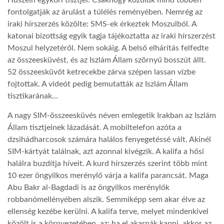
Huszein egykori tisztjei. Csakhogy közülük mind többen
fontolgatják az árulást a túlélés reményében. Nemrég az
LATIMO.HU
iraki hírszerzés közölte: SMS-ek érkeztek Moszulból. A
katonai bizottság egyik tagja tájékoztatta az iraki hírszerzést
Moszul helyzetéről. Nem sokáig. A belső elhárítás felfedte
GLOBOBOOK
az összeesküvést, és az Iszlám Állam szörnyű bosszút állt.
52 összeesküvőt ketrecekbe zárva szépen lassan vízbe
fojtottak. A videót pedig bemutatták az Iszlám Állam
tisztikarának…
A nagy SIM-összeesküvés néven emlegetik Irakban az Iszlám
Állam tisztjeinek lázadását. A mobiltelefon azóta a
dzsihádharcosok számára halálos fenyegetéssé vált. Akinél
SIM-kártyát találnak, azt azonnal kivégzik. A kalifa a hősi
halálra buzdítja híveit. A kurd hírszerzés szerint több mint
10 ezer öngyilkos merénylő várja a kalifa parancsát. Maga
Abu Bakr al-Bagdadi is az öngyilkos merénylők
robbanómellényében alszik. Semmiképp sem akar élve az
ellenség kezébe kerülni. A kalifa terve, melyet mindenkivel
közölt is a környezetében, az: ha el akarnák kapni, akkor az