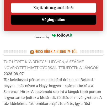
Véglegesítés
Powered by
FRISS HÍREK A GLOBOTV-TŐL
TŰZ ÜTÖTT KI A BEKECSI-HEGYEN, A SZÁRAZ
NÖVÉNYZET MIATT GYORSAN TERJEDTEK A LÁNGOK
2026-08-07
Tűz keletkezett pénteken a délelőtti órákban a Bekecsi-
hegyen, más néven a Nagy-hegyen – számolt be róla a
Szerencsi Hírek. A beszámoló szerint a lángok több ponton
is gyorsan terjedtek a kiszáradt, földközeli növényzetben. A
tűz időnként a fák lombkoronáját is elérte, így a füst