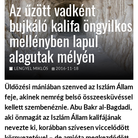
Az űzött vadként
KÖZEL-KELET
bujkáló kalifa öngyilkos
mellényben lapul
AUSZTRÁLIA
alagutak mélyén
A VILÁG ITTHON
LENGYEL MIKLÓS
2016-11-18
MÉDIA
Üldözési mániában szenved az Iszlám Állam
feje, akinek nemrég belső összeesküvéssel
kellett szembenéznie. Abu Bakr al-Bagdadi,
GLOBOTV BP
aki önmagát az Iszlám Állam kalifájának
nevezte ki, korábban szívesen viccelődött
HÍR3D