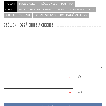
ROVAT:
KÖZEL-KELET
KÖZEL-KELET - POLITIKA
CÍMKE:
ABU BAKR AL-BAGDADI
ALAGÚT
BUJKÁLÁS
IRAK
KALIFA
MOSZUL
ÖSSZEESKÜVÉS
ROBBANÓMELLÉNY
SZÓLJON HOZZÁ EHHEZ A CIKKHEZ
*
NÉV
*
EMAIL