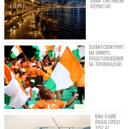
DUBAI TÖRTÉNELMI
VÍZPARTJÁT
ELEFÁNTCSONTPART
MA ÜNNEPLI
FÜGGETLENSÉGÉNEK
66. ÉVFORDULÓJÁT
KÍNA ÚJABB
ÓRIÁSI LÉPÉST
TESZ AZ