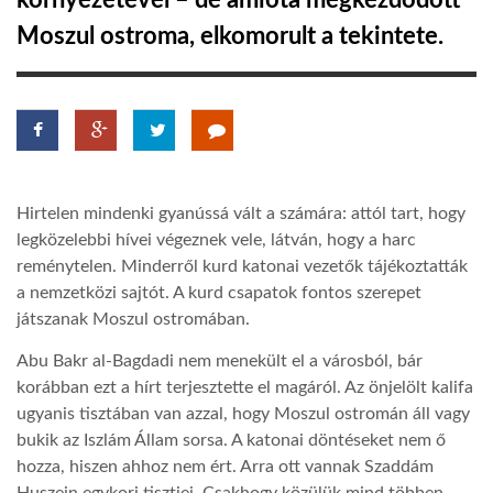
környezetével – de amióta megkezdődött
Moszul ostroma, elkomorult a tekintete.
TROPICALMAGAZIN
GLOBOTV
AFRIKA TUDÁSTÁR
Hirtelen mindenki gyanússá vált a számára: attól tart, hogy
legközelebbi hívei végeznek vele, látván, hogy a harc
A NAP SZÉPE
reménytelen. Minderről kurd katonai vezetők tájékoztatták
a nemzetközi sajtót. A kurd csapatok fontos szerepet
játszanak Moszul ostromában.
LINKTR.EE
Abu Bakr al-Bagdadi nem menekült el a városból, bár
korábban ezt a hírt terjesztette el magáról. Az önjelölt kalifa
GLOBOZSARU
ugyanis tisztában van azzal, hogy Moszul ostromán áll vagy
bukik az Iszlám Állam sorsa. A katonai döntéseket nem ő
hozza, hiszen ahhoz nem ért. Arra ott vannak Szaddám
DOBRAVERO.HU