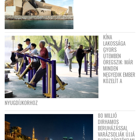
KÍNA
LAKOSSÁGA
GYORS
ÜTEMBEN
ÖREGSZIK: MÁR
MINDEN
NEGYEDIK EMBER
KÖZELÍT A
NYUGDÍJKORHOZ
80 MILLIÓ
DIRHAMOS
BERUHÁZÁSSAL
VARÁZSOLJÁK ÚJJÁ