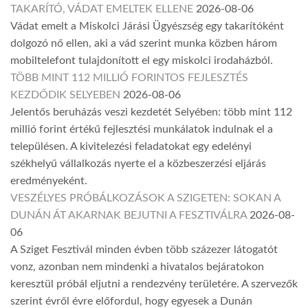
TAKARÍTÓ, VÁDAT EMELTEK ELLENE
2026-08-06
Vádat emelt a Miskolci Járási Ügyészség egy takarítóként
dolgozó nő ellen, aki a vád szerint munka közben három
mobiltelefont tulajdonított el egy miskolci irodaházból.
TÖBB MINT 112 MILLIÓ FORINTOS FEJLESZTÉS
KEZDŐDIK SELYEBEN
2026-08-06
Jelentős beruházás veszi kezdetét Selyében: több mint 112
millió forint értékű fejlesztési munkálatok indulnak el a
településen. A kivitelezési feladatokat egy edelényi
székhelyű vállalkozás nyerte el a közbeszerzési eljárás
eredményeként.
VESZÉLYES PRÓBÁLKOZÁSOK A SZIGETEN: SOKAN A
DUNÁN ÁT AKARNAK BEJUTNI A FESZTIVÁLRA
2026-08-
06
A Sziget Fesztivál minden évben több százezer látogatót
vonz, azonban nem mindenki a hivatalos bejáratokon
keresztül próbál eljutni a rendezvény területére. A szervezők
szerint évről évre előfordul, hogy egyesek a Dunán