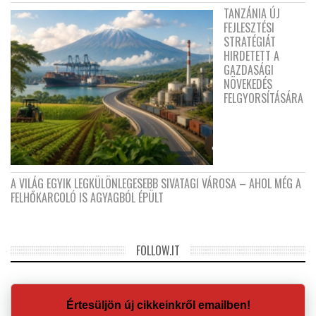
TANZÁNIA ÚJ
FEJLESZTÉSI
STRATÉGIÁT
HIRDETETT A
GAZDASÁGI
NÖVEKEDÉS
FELGYORSÍTÁSÁRA
A VILÁG EGYIK LEGKÜLÖNLEGESEBB SIVATAGI VÁROSA – AHOL MÉG A
FELHŐKARCOLÓ IS AGYAGBÓL ÉPÜLT
FOLLOW.IT
Értesüljön új cikkeinkről emailben!