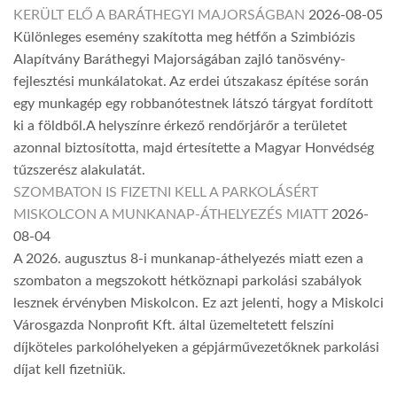
KERÜLT ELŐ A BARÁTHEGYI MAJORSÁGBAN
2026-08-05
Különleges esemény szakította meg hétfőn a Szimbiózis
Alapítvány Baráthegyi Majorságában zajló tanösvény-
fejlesztési munkálatokat. Az erdei útszakasz építése során
egy munkagép egy robbanótestnek látszó tárgyat fordított
ki a földből.A helyszínre érkező rendőrjárőr a területet
azonnal biztosította, majd értesítette a Magyar Honvédség
tűzszerész alakulatát.
SZOMBATON IS FIZETNI KELL A PARKOLÁSÉRT
MISKOLCON A MUNKANAP-ÁTHELYEZÉS MIATT
2026-
08-04
A 2026. augusztus 8-i munkanap-áthelyezés miatt ezen a
szombaton a megszokott hétköznapi parkolási szabályok
lesznek érvényben Miskolcon. Ez azt jelenti, hogy a Miskolci
Városgazda Nonprofit Kft. által üzemeltetett felszíni
díjköteles parkolóhelyeken a gépjárművezetőknek parkolási
díjat kell fizetniük.