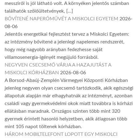
messziről is jól látható volt. A környéken jelentős számban
találhatók szőlőültetvények, […]
BŐVÍTENÉ NAPERŐMŰVÉT A MISKOLCI EGYETEM
2026-
08-06
Jelentős energetikai fejlesztést tervez a Miskolci Egyetem:
az intézmény bővítené a jelenlegi napelemes rendszerét,
hogy még nagyobb arányban fedezhesse saját
villamosenergia-igényét megújuló forrásból.
NEGYVEN CSECSEMŐ VÁRJA A HAZAJUTÁST A
MISKOLCI KÓRHÁZBAN
2026-08-06
A Borsod-Abaúj-Zemplén Vármegyei Központi Kórházban
jelenleg negyven olyan csecsemő tartózkodik, akik egészségi
állapotuk alapján már elhagyhatnák az intézményt, azonban
családi vagy gyermekvédelmi okok miatt továbbra is kórházi
ellátásban maradnak. Országos szinten több mint 320
gyermek érintett hasonló helyzetben, akik átlagosan több
mint 105 napot töltenek kórházban.
HÁROM MOBILTELEFONT LOPOTT EGY MISKOLCI