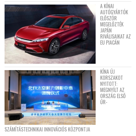
A KÍNAI
AUTÓGYÁRTÓK
ELŐSZÖR
MEGELŐZTÉK
JAPÁN
RIVÁLISAIKAT AZ
EU PIACÁN
KÍNA ÚJ
KORSZAKOT
NYITOTT:
MEGNYÍLT AZ
ORSZÁG ELSŐ
ŰR-
SZÁMÍTÁSTECHNIKAI INNOVÁCIÓS KÖZPONTJA