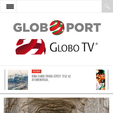
FŐOLDAL
AFRIKA
EURÓPA
ÁZSIA
ÁZSIA
KÍNA ÚJABB ÓRIÁSI LÉPÉST TESZ AZ
ATOMENERGIA…
ÉSZAK-AMERIKA
LATIN-AMERIKA