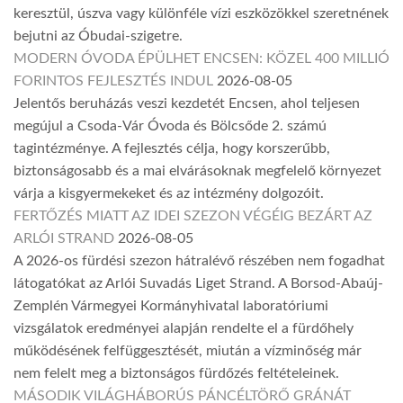
keresztül, úszva vagy különféle vízi eszközökkel szeretnének
bejutni az Óbudai-szigetre.
MODERN ÓVODA ÉPÜLHET ENCSEN: KÖZEL 400 MILLIÓ
FORINTOS FEJLESZTÉS INDUL
2026-08-05
Jelentős beruházás veszi kezdetét Encsen, ahol teljesen
megújul a Csoda-Vár Óvoda és Bölcsőde 2. számú
tagintézménye. A fejlesztés célja, hogy korszerűbb,
biztonságosabb és a mai elvárásoknak megfelelő környezet
várja a kisgyermekeket és az intézmény dolgozóit.
FERTŐZÉS MIATT AZ IDEI SZEZON VÉGÉIG BEZÁRT AZ
ARLÓI STRAND
2026-08-05
A 2026-os fürdési szezon hátralévő részében nem fogadhat
látogatókat az Arlói Suvadás Liget Strand. A Borsod-Abaúj-
Zemplén Vármegyei Kormányhivatal laboratóriumi
vizsgálatok eredményei alapján rendelte el a fürdőhely
működésének felfüggesztését, miután a vízminőség már
nem felelt meg a biztonságos fürdőzés feltételeinek.
MÁSODIK VILÁGHÁBORÚS PÁNCÉLTÖRŐ GRÁNÁT