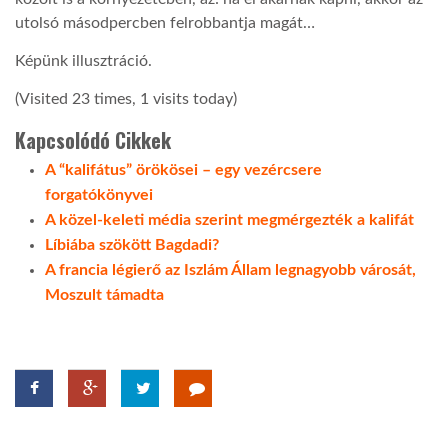
utolsó másodpercben felrobbantja magát…
Képünk illusztráció.
(Visited 23 times, 1 visits today)
Kapcsolódó Cikkek
A “kalifátus” örökösei – egy vezércsere
forgatókönyvei
A közel-keleti média szerint megmérgezték a kalifát
Líbiába szökött Bagdadi?
A francia légierő az Iszlám Állam legnagyobb városát,
Moszult támadta