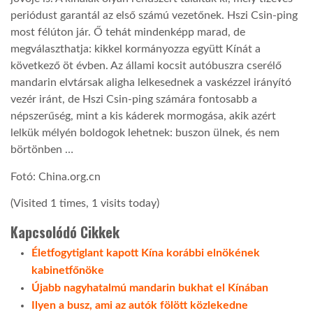
periódust garantál az első számú vezetőnek. Hszi Csin-ping
most félúton jár. Ő tehát mindenképp marad, de
megválaszthatja: kikkel kormányozza együtt Kínát a
következő öt évben. Az állami kocsit autóbuszra cserélő
mandarin elvtársak aligha lelkesednek a vaskézzel irányító
vezér iránt, de Hszi Csin-ping számára fontosabb a
népszerűség, mint a kis káderek mormogása, akik azért
lelkük mélyén boldogok lehetnek: buszon ülnek, és nem
börtönben …
Fotó: China.org.cn
(Visited 1 times, 1 visits today)
Kapcsolódó Cikkek
Életfogytiglant kapott Kína korábbi elnökének
kabinetfőnöke
Újabb nagyhatalmú mandarin bukhat el Kínában
Ilyen a busz, ami az autók fölött közlekedne