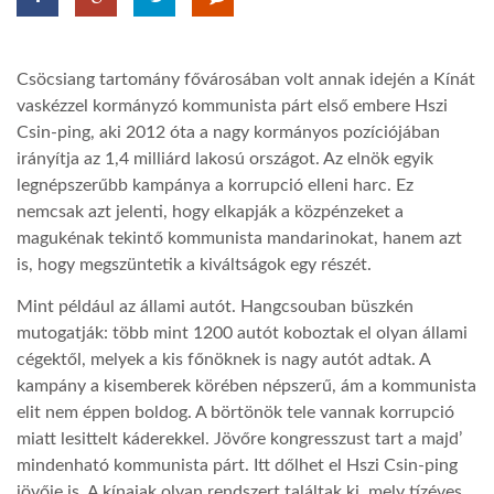
LATIMO.HU
Csöcsiang tartomány fővárosában volt annak idején a Kínát
vaskézzel kormányzó kommunista párt első embere Hszi
GLOBOBOOK
Csin-ping, aki 2012 óta a nagy kormányos pozíciójában
irányítja az 1,4 milliárd lakosú országot. Az elnök egyik
legnépszerűbb kampánya a korrupció elleni harc. Ez
nemcsak azt jelenti, hogy elkapják a közpénzeket a
magukénak tekintő kommunista mandarinokat, hanem azt
is, hogy megszüntetik a kiváltságok egy részét.
Mint például az állami autót. Hangcsouban büszkén
mutogatják: több mint 1200 autót koboztak el olyan állami
cégektől, melyek a kis főnöknek is nagy autót adtak. A
kampány a kisemberek körében népszerű, ám a kommunista
elit nem éppen boldog. A börtönök tele vannak korrupció
miatt lesittelt káderekkel. Jövőre kongresszust tart a majd’
mindenható kommunista párt. Itt dőlhet el Hszi Csin-ping
jövője is. A kínaiak olyan rendszert találtak ki, mely tízéves