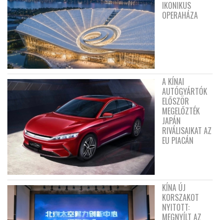
IKONIKUS
OPERAHÁZA
A KÍNAI
AUTÓGYÁRTÓK
ELŐSZÖR
MEGELŐZTÉK
JAPÁN
RIVÁLISAIKAT AZ
EU PIACÁN
KÍNA ÚJ
KORSZAKOT
NYITOTT:
MEGNYÍLT AZ