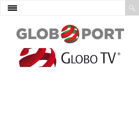
FŐOLDAL
AFRIKA
EURÓPA
ÁZSIA
ÉSZAK-AMERIKA
LATIN-AMERIKA