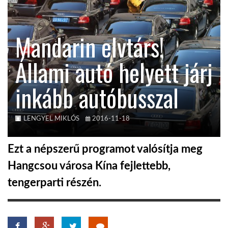
TROPICALMAGAZIN
Mandarin elvtárs!
GLOBOTV
Állami autó helyett járj
inkább autóbusszal
AFRIKA TUDÁSTÁR
A NAP SZÉPE
LENGYEL MIKLÓS
2016-11-18
Ezt a népszerű programot valósítja meg
LINKTR.EE
Hangcsou városa Kína fejlettebb,
tengerparti részén.
GLOBOZSARU
DOBRAVERO.HU