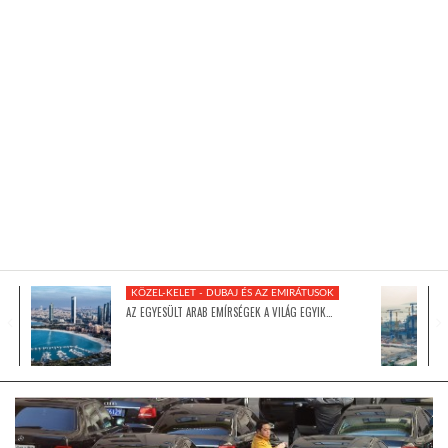
KÖZEL-KELET
AUSZTRÁLIA
A VILÁG ITTHON
MÉDIA
KÖZEL-KELET - DUBAJ ÉS AZ EMIRÁTUSOK
AZ EGYESÜLT ARAB EMÍRSÉGEK A VILÁG EGYIK…
GLOBOTV BP
HÍR3D