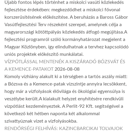
Újabb fontos lépés történhet a miskolci vasúti közlekedés
fejlesztése érdekében: megkezdődhet a miskolci fővonal
korszerűsítésének előkészítése. A beruházás a Baross Gábor
Vasútfejlesztési Terv részeként szerepel, amelynek célja a
magyarországi kötöttpályás közlekedés átfogó megújítása.A
fejlesztési programról szóló kormányhatározat megjelent a
Magyar Közlönyben, így elindulhatnak a tervhez kapcsolódó
uniós projektek előkészítő munkálatai.
VÍZPÓTLÁSSAL MENTENÉK A KISZÁRADÓ BÓZSVÁT ÉS
A KEMENCE-PATAKOT
2026-08-08
Komoly vízhiány alakult ki a térségben a tartós aszály miatt:
a Bózsva és a Kemence-patak vízszintje annyira lecsökkent,
hogy már a vízfolyások élővilága és ökológiai egyensúlya is
veszélybe került.A kialakult helyzet enyhítésére rendkívüli
vízpótlást kezdeményeztek. A Perlit-92 Kft. segítségével a
következő két hétben naponta két alkalommal
szivattyúznak vizet a vízfolyásokba.
RENDŐRSÉGI FELHÍVÁS: KAZINCBARCIKAI TOLVAJOK