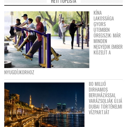
HETI TOPLISTA
KÍNA
LAKOSSÁGA
GYORS
ÜTEMBEN
ÖREGSZIK: MÁR
MINDEN
NEGYEDIK EMBER
KÖZELÍT A
NYUGDÍJKORHOZ
80 MILLIÓ
DIRHAMOS
BERUHÁZÁSSAL
VARÁZSOLJÁK ÚJJÁ
DUBAI TÖRTÉNELMI
VÍZPARTJÁT