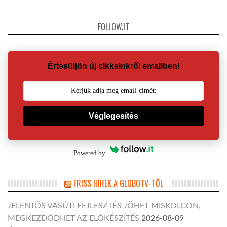
FOLLOW.IT
Értesüljön új cikkeinkről emailben!
Véglegesítés
Powered by
FRISS HÍREK A GLOBOTV-TŐL
JELENTŐS VASÚTI FEJLESZTÉS JÖHET MISKOLCON,
MEGKEZDŐDHET AZ ELŐKÉSZÍTÉS
2026-08-09