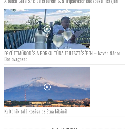
A budai Cafe 57 Blue étterem 6. a Tripadvisor budapesti listáján
EGYÜTTMŰKÖDÉS A BORKULTÚRA FEJLESZTÉSÉBEN – István Nádor
Borlovagrend
Kultúrák találkozása az Etna lábánál