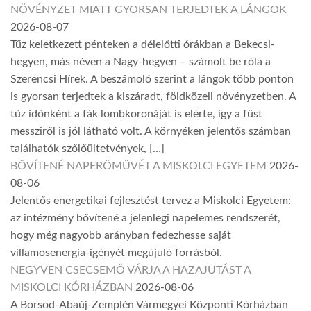
NÖVÉNYZET MIATT GYORSAN TERJEDTEK A LÁNGOK
2026-08-07
Tűz keletkezett pénteken a délelőtti órákban a Bekecsi-
hegyen, más néven a Nagy-hegyen – számolt be róla a
Szerencsi Hírek. A beszámoló szerint a lángok több ponton
is gyorsan terjedtek a kiszáradt, földközeli növényzetben. A
tűz időnként a fák lombkoronáját is elérte, így a füst
messziről is jól látható volt. A környéken jelentős számban
találhatók szőlőültetvények, […]
BŐVÍTENÉ NAPERŐMŰVÉT A MISKOLCI EGYETEM
2026-
08-06
Jelentős energetikai fejlesztést tervez a Miskolci Egyetem:
az intézmény bővítené a jelenlegi napelemes rendszerét,
hogy még nagyobb arányban fedezhesse saját
villamosenergia-igényét megújuló forrásból.
NEGYVEN CSECSEMŐ VÁRJA A HAZAJUTÁST A
MISKOLCI KÓRHÁZBAN
2026-08-06
A Borsod-Abaúj-Zemplén Vármegyei Központi Kórházban