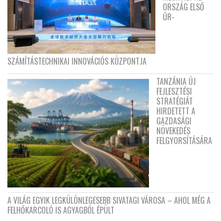
ORSZÁG ELSŐ
ŰR-
SZÁMÍTÁSTECHNIKAI INNOVÁCIÓS KÖZPONTJA
TANZÁNIA ÚJ
FEJLESZTÉSI
STRATÉGIÁT
HIRDETETT A
GAZDASÁGI
NÖVEKEDÉS
FELGYORSÍTÁSÁRA
A VILÁG EGYIK LEGKÜLÖNLEGESEBB SIVATAGI VÁROSA – AHOL MÉG A
FELHŐKARCOLÓ IS AGYAGBÓL ÉPÜLT