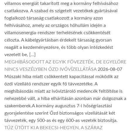
villamos energiát takarított meg a kormány felhívásához
csatlakozva. A szabad és szigetelt vezetékek gyártásával
foglalkozó társaság csatlakozott a kormány azon
felhívásához, amely az országos hőhullám idején a
villamosenergia-rendszer terhelésének csökkentését
célozta. A kábelgyártásban érdekelt társaság gyorsan
reagált a kezdeményezésre, és több olyan intézkedést
vezetett be, […]
MEGHIBÁSODOTT AZ EGYIK FŐVEZETÉK, DE EGYELŐRE
NINCS VESZÉLYBEN ÓZD IVÓVÍZELLÁTÁSA
2026-08-07
Műszaki hiba miatt csökkentett kapacitással működik az
ózdi vízellátó rendszer egyik fő távvezetéke. A
meghibásodás miatt az ivóvíztároló medencék feltöltése is
nehezebbé vált, a hiba elhárításán azonban már dolgoznak a
szakemberek.A kormány augusztus 7-i hőségriasztási
gyorsjelentése szerint Ózd biztonságos vízellátását két
távvezeték, egy 500-as és egy 600-as vezeték biztosítja.
TŰZ ÜTÖTT KI A BEKECSI-HEGYEN, A SZÁRAZ