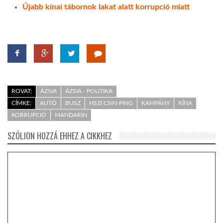
Újabb kínai tábornok lakat alatt korrupció miatt
ROVAT:
ÁZSIA
ÁZSIA - POLITIKA
CÍMKE:
AUTÓ
BUSZ
HSZI CSIN-PING
KAMPÁNY
KÍNA
KORRUPCIÓ
MANDARIN
SZÓLJON HOZZÁ EHHEZ A CIKKHEZ