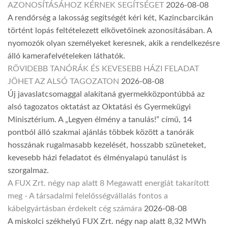
AZONOSÍTÁSÁHOZ KÉRNEK SEGÍTSÉGET
2026-08-08
A rendőrség a lakosság segítségét kéri két, Kazincbarcikán
történt lopás feltételezett elkövetőinek azonosításában. A
nyomozók olyan személyeket keresnek, akik a rendelkezésre
álló kamerafelvételeken láthatók.
RÖVIDEBB TANÓRÁK ÉS KEVESEBB HÁZI FELADAT
JÖHET AZ ALSÓ TAGOZATON
2026-08-08
Új javaslatcsomaggal alakítaná gyermekközpontúbbá az
alsó tagozatos oktatást az Oktatási és Gyermekügyi
Minisztérium. A „Legyen élmény a tanulás!” című, 14
pontból álló szakmai ajánlás többek között a tanórák
hosszának rugalmasabb kezelését, hosszabb szüneteket,
kevesebb házi feladatot és élményalapú tanulást is
szorgalmaz.
A FUX Zrt. négy nap alatt 8 Megawatt energiát takarított
meg - A társadalmi felelősségvállalás fontos a
kábelgyártásban érdekelt cég számára
2026-08-08
A miskolci székhelyű FUX Zrt. négy nap alatt 8,32 MWh