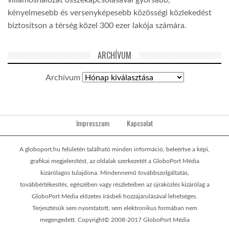
villamoshálózat összekapcsolásával gyorsabb,
kényelmesebb és versenyképesebb közösségi közlekedést
biztosítson a térség közel 300 ezer lakója számára.
ARCHÍVUM
Archívum
Impresszum
Kapcsolat
A globoport.hu felületén található minden információ, beleértve a képi,
grafikai megjelenítést, az oldalak szerkezetét a GloboPort Média
kizárólagos tulajdona. Mindennemű továbbszolgáltatás,
továbbértékesítés, egészében vagy részleteiben az újraközlés kizárólag a
GloboPort Média előzetes írásbeli hozzájárulásával lehetséges.
Terjesztésük sem nyomtatott, sem elektronikus formában nem
megengedett. Copyright© 2008-2017 GloboPort Média