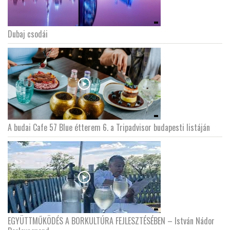
Dubaj csodái
A budai Cafe 57 Blue étterem 6. a Tripadvisor budapesti listáján
EGYÜTTMŰKÖDÉS A BORKULTÚRA FEJLESZTÉSÉBEN – István Nádor