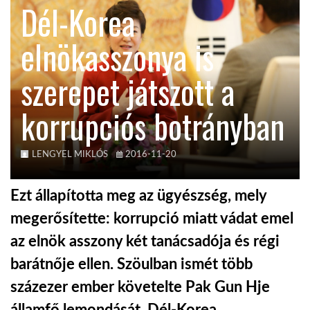
Dél-Korea
KÖZEL-KELET
elnökasszonya is
szerepet játszott a
AUSZTRÁLIA
korrupciós botrányban
A VILÁG ITTHON
LENGYEL MIKLÓS
2016-11-20
MÉDIA
Ezt állapította meg az ügyészség, mely
megerősítette: korrupció miatt vádat emel
az elnök asszony két tanácsadója és régi
GLOBOTV BP
barátnője ellen. Szöulban ismét több
százezer ember követelte Pak Gun Hje
HÍR3D