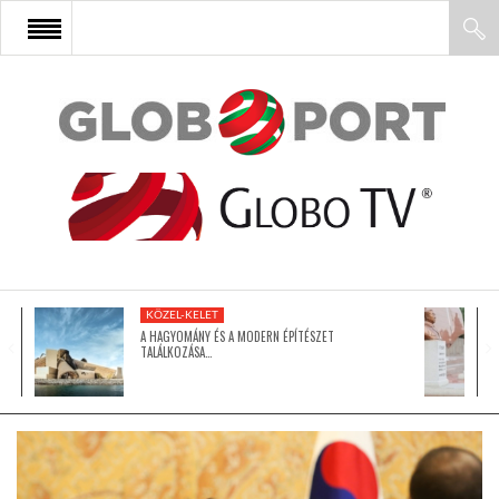
FŐOLDAL
AFRIKA
EURÓPA
KÖZEL-KELET
ÁZSIA
A HAGYOMÁNY ÉS A MODERN ÉPÍTÉSZET
TALÁLKOZÁSA…
ÉSZAK-AMERIKA
LATIN-AMERIKA