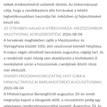
telkek értékesítéséről született döntés. Az önkormányzat
célja, hogy a rendelkezésre álló forrásokat a lehető
leghatékonyabban használja fel, miközben új fejlesztéseket
készít elő.
JÓ ÜTEMBEN HALAD A NYÍREGYHÁZA–MEZŐZOMBOR
VASÚTVONAL KORSZERŰSÍTÉSE
2026-08-04
A terveknek megfelelően zajlik a Mezőzombor és
Nyíregyháza közötti 100c jelű vasútvonal kiemelt felújítása.
A május végén elindított beruházás augusztus végéig tart, és
a rendkívüli nyári hőség sem akadályozta a kivitelezést.A
munkálatok során a hosszúsínek cseréjének döntő része
már elkészült.
ÜNNEPI PROGRAMSOROZATTAL NYIT ÚJRA A
MISKOLCTAPOLCAI BARLANGFÜRDŐ AUGUSZTUSBAN
2026-08-04
A Miskolctapolcai Barlangfürdő augusztus 20-án ismét
megnyitja kapuit a látogatók előtt, a visszatérést pedig egy
négynapos rendezvénysorozattal ünnepli. Augusztus 20. és