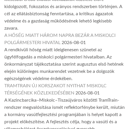
kidolgozott, fokozatos és arányos rendszerben történjen. A
cél az ellátásbiztonság fenntartása, a kritikus ágazatok
védelme és a gazdaság működésének lehető legkisebb
zavara.
A HŐSÉG MIATT HÁROM NAPRA BEZÁR A MISKOLCI
POLGÁRMESTERI HIVATAL
2026-08-01
A rendkívüli hőség miatt ideiglenesen szünetel az
ügyfélfogadás a miskolci polgármesteri hivatalban. Az
önkormányzat tájékoztatása szerint augusztus első hetének
elején különleges munkarendet vezetnek be a dolgozók
egészségének védelme érdekében.
TRAMTRAIN ÚJ KORSZAKOT NYITHAT MISKOLC
TÉRSÉGÉNEK KÖZLEKEDÉSÉBEN
2026-08-01
A Kazincbarcika–Miskolc–Tiszaújváros közötti TramTrain-
rendszer megvalósítása ismét reflektorfénybe került, miután
a kormány vasútfejlesztési programjában is helyet kapott a
projekt előkészítése. A fejlesztés célja, hogy a vasúti és a