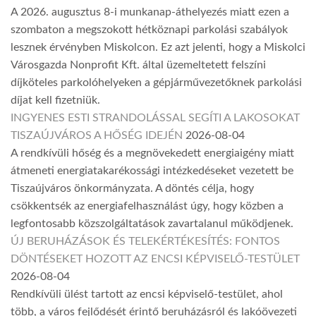
A 2026. augusztus 8-i munkanap-áthelyezés miatt ezen a
szombaton a megszokott hétköznapi parkolási szabályok
lesznek érvényben Miskolcon. Ez azt jelenti, hogy a Miskolci
Városgazda Nonprofit Kft. által üzemeltetett felszíni
díjköteles parkolóhelyeken a gépjárművezetőknek parkolási
díjat kell fizetniük.
INGYENES ESTI STRANDOLÁSSAL SEGÍTI A LAKOSOKAT
TISZAÚJVÁROS A HŐSÉG IDEJÉN
2026-08-04
A rendkívüli hőség és a megnövekedett energiaigény miatt
átmeneti energiatakarékossági intézkedéseket vezetett be
Tiszaújváros önkormányzata. A döntés célja, hogy
csökkentsék az energiafelhasználást úgy, hogy közben a
legfontosabb közszolgáltatások zavartalanul működjenek.
ÚJ BERUHÁZÁSOK ÉS TELEKÉRTÉKESÍTÉS: FONTOS
DÖNTÉSEKET HOZOTT AZ ENCSI KÉPVISELŐ-TESTÜLET
2026-08-04
Rendkívüli ülést tartott az encsi képviselő-testület, ahol
több, a város fejlődését érintő beruházásról és lakóövezeti