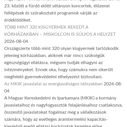
23. között a fürdő előtti sétányon koncertek, élőzenei
fellépések és szórakoztató programok várják az
érdeklődőket.
TÖBB MINT 320 KISGYERMEK REKEDT A
KÓRHÁZAKBAN – MISKOLCON IS SÚLYOS A HELYZET
2026-08-04
Országszerte több mint 320 olyan kisgyermek tartózkodik
jelenleg kórházakban, akiknek már nincs szükségük
egészségügyi ellátásra, mégsem tudják elhagyni az
intézményeket. Ennek oka, hogy számukra nem sikerült
megfelelő gyermekvédelmi elhelyezést biztosítani.
Az MKIK javaslatai az energiaválságos időszakban
2026-08-
04
A Magyar Kereskedelmi és Iparkamara (MKIK) a kormány
javaslataihoz és nagyfogyasztók felajánlásaihoz csatlakozva,
összesítő javaslatokat fogalmaz meg a vállalkozások
számára, hogy az esetleges áramtermelési kapacitás-
kiesésből eredő ellátási kockázatok kezelése előre