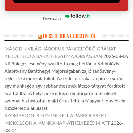
Powered by
FRISS HÍREK A GLOBOTV-TŐL
MÁSODIK VILÁGHÁBORÚS PÁNCÉLTÖRŐ GRÁNÁT
KERÜLT ELŐ A BARÁTHEGYI MAJORSÁGBAN
2026-08-05
Különleges esemény szakította meg hétfőn a Szimbiózis
Alapítvány Baráthegyi Majorságában zajló tanösvény-
fejlesztési munkálatokat. Az erdei útszakasz építése során
egy munkagép egy robbanótestnek látszó tárgyat fordított
ki a földből.A helyszínre érkező rendőrjárőr a területet
azonnal biztosította, majd értesítette a Magyar Honvédség
tűzszerész alakulatát.
SZOMBATON IS FIZETNI KELL A PARKOLÁSÉRT
MISKOLCON A MUNKANAP-ÁTHELYEZÉS MIATT
2026-
08-04