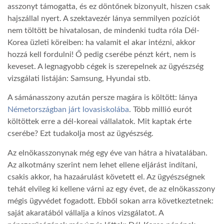
asszonyt támogatta, és ez döntőnek bizonyult, hiszen csak
hajszállal nyert. A szektavezér lánya semmilyen pozíciót
LATIMO.HU
nem töltött be hivatalosan, de mindenki tudta róla Dél-
Korea üzleti köreiben: ha valamit el akar intézni, akkor
GLOBOBOOK
hozzá kell fordulni! Ő pedig cserébe pénzt kért, nem is
keveset. A legnagyobb cégek is szerepelnek az ügyészség
vizsgálati listáján: Samsung, Hyundai stb.
A sámánasszony azután persze magára is költött: lánya
Németországban járt lovasiskolába
. Több millió eurót
költöttek erre a dél-koreai vállalatok. Mit kaptak érte
cserébe? Ezt tudakolja most az ügyészség.
Az elnökasszonynak még egy éve van hátra a hivatalában.
Az alkotmány szerint nem lehet ellene eljárást indítani,
csakis akkor, ha hazaárulást követett el. Az ügyészségnek
tehát elvileg ki kellene várni az egy évet, de az elnökasszony
mégis ügyvédet fogadott. Ebből sokan arra következtetnek:
saját akaratából vállalja a kínos vizsgálatot. A