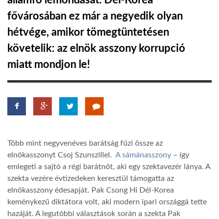
államfő lemondását. Dél-Korea
fővárosában ez már a negyedik olyan
TROPICALMAGAZIN
hétvége, amikor tömegtüntetésen
követelik: az elnök asszony korrupció
GLOBOTV
miatt mondjon le!
AFRIKA TUDÁSTÁR
A NAP SZÉPE
Több mint negyvenéves barátság fűzi össze az
LINKTR.EE
elnökasszonyt Csoj Szunszillel.
A sámánasszony
– így
emlegeti a sajtó a régi barátnőt, aki egy szektavezér lánya. A
GLOBOZSARU
szekta vezére évtizedeken keresztül támogatta az
elnökasszony édesapját. Pak Csong Hi Dél-Korea
keménykezű diktátora volt, aki modern ipari országgá tette
DOBRAVERO.HU
hazáját. A legutóbbi választások során a szekta Pak