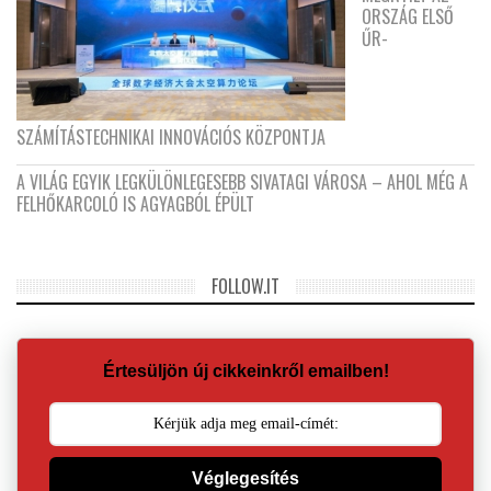
ORSZÁG ELSŐ
ŰR-
SZÁMÍTÁSTECHNIKAI INNOVÁCIÓS KÖZPONTJA
A VILÁG EGYIK LEGKÜLÖNLEGESEBB SIVATAGI VÁROSA – AHOL MÉG A
FELHŐKARCOLÓ IS AGYAGBÓL ÉPÜLT
FOLLOW.IT
Értesüljön új cikkeinkről emailben!
Véglegesítés