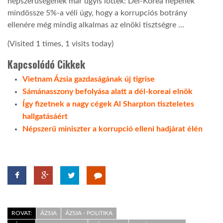
népszerűségének már úgyis lőttek: Dél-Korea népének
mindössze 5%-a véli úgy, hogy a korrupciós botrány
ellenére még mindig alkalmas az elnöki tisztségre …
(Visited 1 times, 1 visits today)
Kapcsolódó Cikkek
Vietnam Ázsia gazdaságának új tigrise
Sámánasszony befolyása alatt a dél-koreai elnök
Így fizetnek a nagy cégek Al Sharpton tiszteletes
hallgatásáért
Népszerű miniszter a korrupció elleni hadjárat élén
ROVAT:
ÁZSIA
ÁZSIA - POLITIKA