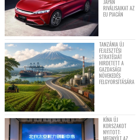
JAPÁN
RIVÁLISAIKAT AZ
EU PIACÁN
TANZÁNIA ÚJ
FEJLESZTÉSI
STRATÉGIÁT
HIRDETETT A
GAZDASÁGI
NÖVEKEDÉS
FELGYORSÍTÁSÁRA
KÍNA ÚJ
KORSZAKOT
NYITOTT:
MEGNYÍLT AZ