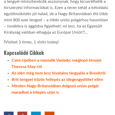
a lengyel miniszterelnök asszonynak, hogy kicserélhetik a
hírszerzési információkat is. Ezen a téren tehát a kétoldalú
együttműködés jól halad, de a Nagy-Britanniában élő több
mint 800 ezer lengyel – a többi uniós polgárhoz hasonlóan
– továbbra is aggódva figyelheti: mi lesz, ha az Egyesült
Királyság valóban elhagyja az Európai Uniót?!…
(Visited 3 times, 1 visits today)
Kapcsolódó Cikkek
Csini cipőben a második Vaslady: meglepő tények
Theresa May-ről
Az idén még nem lesz hivatalos tárgyalás a Brexitről
Brit-lengyel közös fellépés az idegengyűlölet ellen
Minden Nagy-Britanniában dolgozó uniós polgár
maradhat a kilépés után is