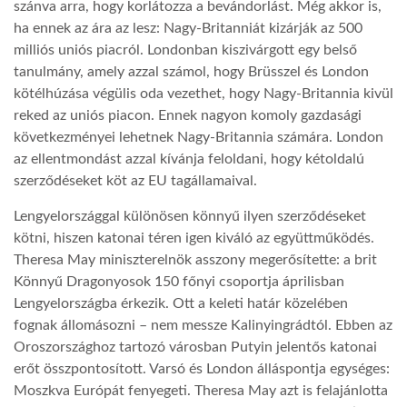
szánva arra, hogy korlátozza a bevándorlást. Még akkor is,
ha ennek az ára az lesz: Nagy-Britanniát kizárják az 500
milliós uniós piacról. Londonban kiszivárgott egy belső
tanulmány, amely azzal számol, hogy Brüsszel és London
kötélhúzása végülis oda vezethet, hogy Nagy-Britannia kivül
reked az uniós piacon. Ennek nagyon komoly gazdasági
következményei lehetnek Nagy-Britannia számára. London
az ellentmondást azzal kívánja feloldani, hogy kétoldalú
szerződéseket köt az EU tagállamaival.
Lengyelországgal különösen könnyű ilyen szerződéseket
kötni, hiszen katonai téren igen kiváló az együttműködés.
Theresa May miniszterelnök asszony megerősítette: a brit
Könnyű Dragonyosok 150 főnyi csoportja áprilisban
Lengyelországba érkezik. Ott a keleti határ közelében
fognak állomásozni – nem messze Kalinyingrádtól. Ebben az
Oroszországhoz tartozó városban Putyin jelentős katonai
erőt összpontosított. Varsó és London álláspontja egységes:
Moszkva Európát fenyegeti. Theresa May azt is felajánlotta