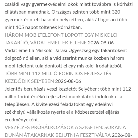
családi vagy gyermekvédelmi okok miatt továbbra is kórházi
ellátásban maradnak. Országos szinten több mint 320
gyermek érintett hasonló helyzetben, akik átlagosan több
mint 105 napot töltenek kórházban.
HÁROM MOBILTELEFONT LOPOTT EGY MISKOLCI
TAKARÍTÓ, VÁDAT EMELTEK ELLENE
2026-08-06
Vádat emelt a Miskolci Járási Ügyészség egy takarítóként
dolgozó nő ellen, aki a vád szerint munka közben három
mobiltelefont tulajdonított el egy miskolci irodaházból.
TÖBB MINT 112 MILLIÓ FORINTOS FEJLESZTÉS
KEZDŐDIK SELYEBEN
2026-08-06
Jelentős beruházás veszi kezdetét Selyében: több mint 112
millió forint értékű fejlesztési munkálatok indulnak el a
településen. A kivitelezési feladatokat egy edelényi
székhelyű vállalkozás nyerte el a közbeszerzési eljárás
eredményeként.
VESZÉLYES PRÓBÁLKOZÁSOK A SZIGETEN: SOKAN A
DUNÁN ÁT AKARNAK BEJUTNI A FESZTIVÁLRA
2026-08-