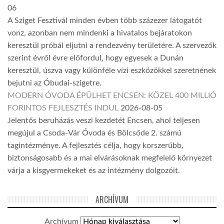
06
A Sziget Fesztivál minden évben több százezer látogatót
vonz, azonban nem mindenki a hivatalos bejáratokon
keresztül próbál eljutni a rendezvény területére. A szervezők
szerint évről évre előfordul, hogy egyesek a Dunán
keresztül, úszva vagy különféle vízi eszközökkel szeretnének
bejutni az Óbudai-szigetre.
MODERN ÓVODA ÉPÜLHET ENCSEN: KÖZEL 400 MILLIÓ
FORINTOS FEJLESZTÉS INDUL
2026-08-05
Jelentős beruházás veszi kezdetét Encsen, ahol teljesen
megújul a Csoda-Vár Óvoda és Bölcsőde 2. számú
tagintézménye. A fejlesztés célja, hogy korszerűbb,
biztonságosabb és a mai elvárásoknak megfelelő környezet
várja a kisgyermekeket és az intézmény dolgozóit.
ARCHÍVUM
Archívum