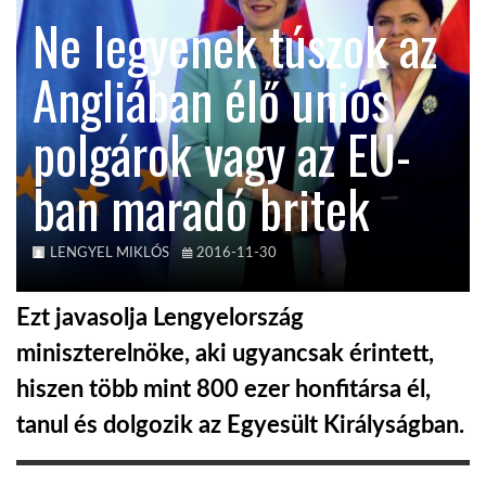
Ne legyenek túszok az
TROPICALMAGAZIN
Angliában élő uniós
GLOBOTV
polgárok vagy az EU-
ban maradó britek
AFRIKA TUDÁSTÁR
A NAP SZÉPE
LENGYEL MIKLÓS
2016-11-30
Ezt javasolja Lengyelország
LINKTR.EE
miniszterelnöke, aki ugyancsak érintett,
hiszen több mint 800 ezer honfitársa él,
GLOBOZSARU
tanul és dolgozik az Egyesült Királyságban.
DOBRAVERO.HU