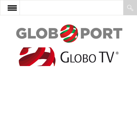
FŐOLDAL
AFRIKA
EURÓPA
ÁZSIA
ÉSZAK-AMERIKA
LATIN-AMERIKA