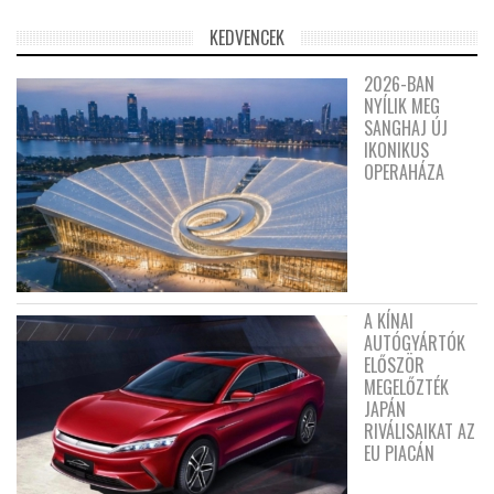
KEDVENCEK
2026-BAN
NYÍLIK MEG
SANGHAJ ÚJ
IKONIKUS
OPERAHÁZA
A KÍNAI
AUTÓGYÁRTÓK
ELŐSZÖR
MEGELŐZTÉK
JAPÁN
RIVÁLISAIKAT AZ
EU PIACÁN