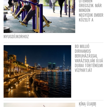
ÜTEMBEN
ÖREGSZIK: MÁR
MINDEN
NEGYEDIK EMBER
KÖZELÍT A
NYUGDÍJKORHOZ
80 MILLIÓ
DIRHAMOS
BERUHÁZÁSSAL
VARÁZSOLJÁK ÚJJÁ
DUBAI TÖRTÉNELMI
VÍZPARTJÁT
KÍNA ÚJABB