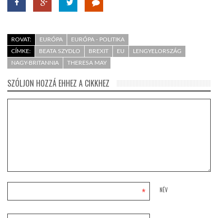
ROVAT:
EURÓPA
EURÓPA - POLITIKA
CÍMKE:
BEATA SZYDLO
BREXIT
EU
LENGYELORSZÁG
NAGY-BRITANNIA
THERESA MAY
SZÓLJON HOZZÁ EHHEZ A CIKKHEZ
*
NÉV