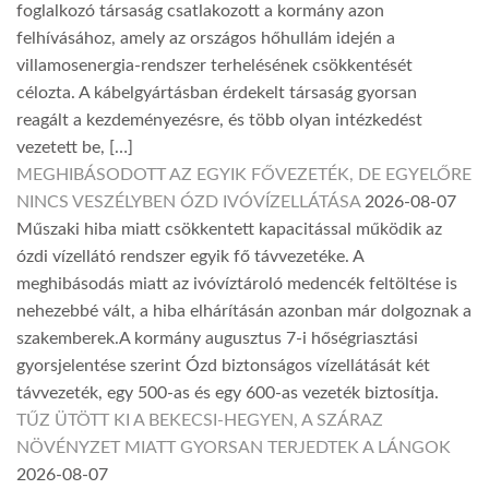
foglalkozó társaság csatlakozott a kormány azon
felhívásához, amely az országos hőhullám idején a
villamosenergia-rendszer terhelésének csökkentését
célozta. A kábelgyártásban érdekelt társaság gyorsan
reagált a kezdeményezésre, és több olyan intézkedést
vezetett be, […]
MEGHIBÁSODOTT AZ EGYIK FŐVEZETÉK, DE EGYELŐRE
NINCS VESZÉLYBEN ÓZD IVÓVÍZELLÁTÁSA
2026-08-07
Műszaki hiba miatt csökkentett kapacitással működik az
ózdi vízellátó rendszer egyik fő távvezetéke. A
meghibásodás miatt az ivóvíztároló medencék feltöltése is
nehezebbé vált, a hiba elhárításán azonban már dolgoznak a
szakemberek.A kormány augusztus 7-i hőségriasztási
gyorsjelentése szerint Ózd biztonságos vízellátását két
távvezeték, egy 500-as és egy 600-as vezeték biztosítja.
TŰZ ÜTÖTT KI A BEKECSI-HEGYEN, A SZÁRAZ
NÖVÉNYZET MIATT GYORSAN TERJEDTEK A LÁNGOK
2026-08-07