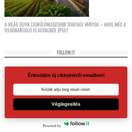
A VILÁG EGYIK LEGKÜLÖNLEGESEBB SIVATAGI VÁROSA – AHOL MÉG A
FELHŐKARCOLÓ IS AGYAGBÓL ÉPÜLT
FOLLOW.IT
Értesüljön új cikkeinkről emailben!
Véglegesítés
Powered by