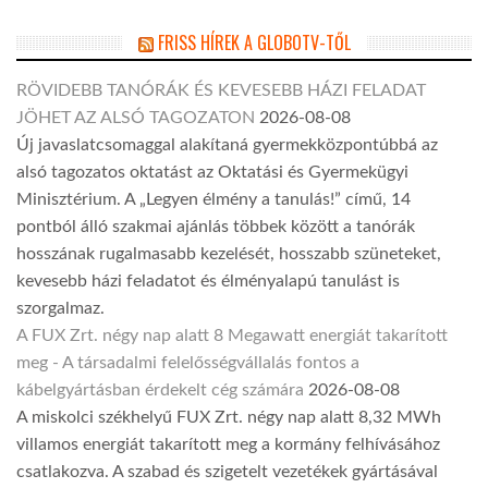
FRISS HÍREK A GLOBOTV-TŐL
RÖVIDEBB TANÓRÁK ÉS KEVESEBB HÁZI FELADAT
JÖHET AZ ALSÓ TAGOZATON
2026-08-08
Új javaslatcsomaggal alakítaná gyermekközpontúbbá az
alsó tagozatos oktatást az Oktatási és Gyermekügyi
Minisztérium. A „Legyen élmény a tanulás!” című, 14
pontból álló szakmai ajánlás többek között a tanórák
hosszának rugalmasabb kezelését, hosszabb szüneteket,
kevesebb házi feladatot és élményalapú tanulást is
szorgalmaz.
A FUX Zrt. négy nap alatt 8 Megawatt energiát takarított
meg - A társadalmi felelősségvállalás fontos a
kábelgyártásban érdekelt cég számára
2026-08-08
A miskolci székhelyű FUX Zrt. négy nap alatt 8,32 MWh
villamos energiát takarított meg a kormány felhívásához
csatlakozva. A szabad és szigetelt vezetékek gyártásával