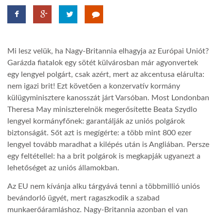
LATIMO.HU
Mi lesz velük, ha Nagy-Britannia elhagyja az Európai Uniót?
GLOBOBOOK
Garázda fiatalok egy sötét külvárosban már agyonvertek
egy lengyel polgárt, csak azért, mert az akcentusa elárulta:
nem igazi brit! Ezt követően a konzervatív kormány
külügyminisztere kanosszát járt Varsóban. Most Londonban
Theresa May miniszterelnök megerősítette Beata Szydlo
lengyel kormányfőnek: garantálják az uniós polgárok
biztonságát. Sőt azt is megígérte: a több mint 800 ezer
lengyel tovább maradhat a kilépés után is Angliában. Persze
egy feltétellel: ha a brit polgárok is megkapják ugyanezt a
lehetőséget az uniós államokban.
Az EU nem kívánja alku tárgyává tenni a többmillió uniós
bevándorló ügyét, mert ragaszkodik a szabad
munkaerőáramláshoz. Nagy-Britannia azonban el van