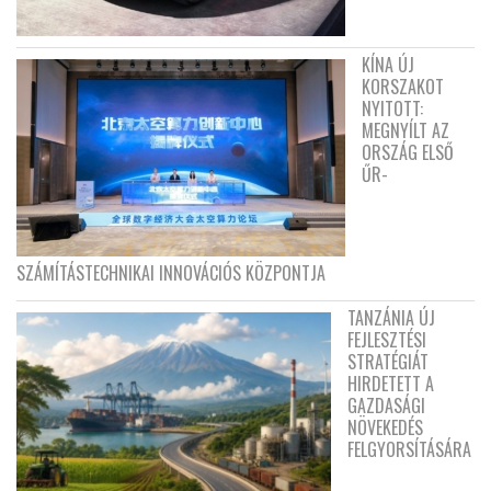
KÍNA ÚJ
KORSZAKOT
NYITOTT:
MEGNYÍLT AZ
ORSZÁG ELSŐ
ŰR-
SZÁMÍTÁSTECHNIKAI INNOVÁCIÓS KÖZPONTJA
TANZÁNIA ÚJ
FEJLESZTÉSI
STRATÉGIÁT
HIRDETETT A
GAZDASÁGI
NÖVEKEDÉS
FELGYORSÍTÁSÁRA