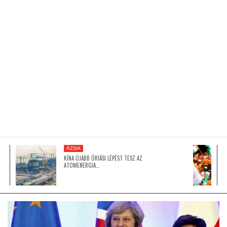
KÖZEL-KELET
AUSZTRÁLIA
A VILÁG ITTHON
MÉDIA
ÁZSIA
KÍNA ÚJABB ÓRIÁSI LÉPÉST TESZ AZ
ATOMENERGIA…
GLOBOTV BP
HÍR3D