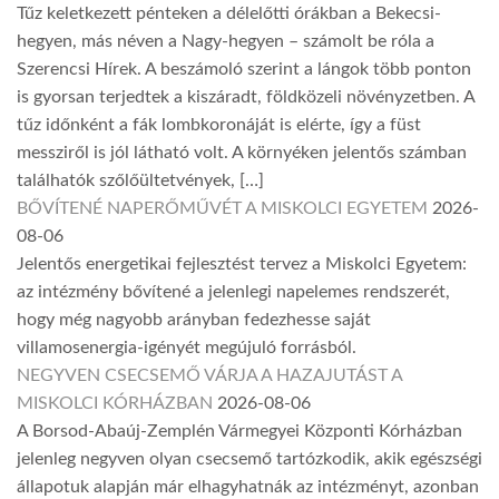
Tűz keletkezett pénteken a délelőtti órákban a Bekecsi-
hegyen, más néven a Nagy-hegyen – számolt be róla a
Szerencsi Hírek. A beszámoló szerint a lángok több ponton
is gyorsan terjedtek a kiszáradt, földközeli növényzetben. A
tűz időnként a fák lombkoronáját is elérte, így a füst
messziről is jól látható volt. A környéken jelentős számban
találhatók szőlőültetvények, […]
BŐVÍTENÉ NAPERŐMŰVÉT A MISKOLCI EGYETEM
2026-
08-06
Jelentős energetikai fejlesztést tervez a Miskolci Egyetem:
az intézmény bővítené a jelenlegi napelemes rendszerét,
hogy még nagyobb arányban fedezhesse saját
villamosenergia-igényét megújuló forrásból.
NEGYVEN CSECSEMŐ VÁRJA A HAZAJUTÁST A
MISKOLCI KÓRHÁZBAN
2026-08-06
A Borsod-Abaúj-Zemplén Vármegyei Központi Kórházban
jelenleg negyven olyan csecsemő tartózkodik, akik egészségi
állapotuk alapján már elhagyhatnák az intézményt, azonban