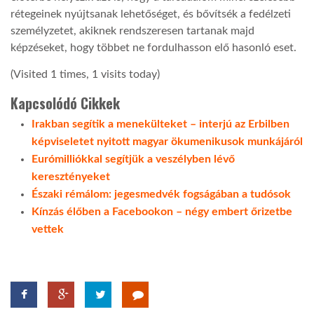
rétegeinek nyújtsanak lehetőséget, és bővítsék a fedélzeti
személyzetet, akiknek rendszeresen tartanak majd
képzéseket, hogy többet ne fordulhasson elő hasonló eset.
(Visited 1 times, 1 visits today)
Kapcsolódó Cikkek
Irakban segítik a menekülteket – interjú az Erbilben
képviseletet nyitott magyar ökumenikusok munkájáról
Eurómilliókkal segítjük a veszélyben lévő
keresztényeket
Északi rémálom: jegesmedvék fogságában a tudósok
Kínzás élőben a Facebookon – négy embert őrizetbe
vettek