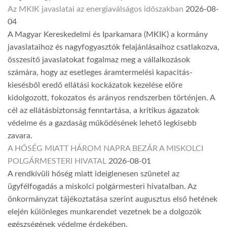
Az MKIK javaslatai az energiaválságos időszakban
2026-08-
04
A Magyar Kereskedelmi és Iparkamara (MKIK) a kormány
javaslataihoz és nagyfogyasztók felajánlásaihoz csatlakozva,
összesítő javaslatokat fogalmaz meg a vállalkozások
számára, hogy az esetleges áramtermelési kapacitás-
kiesésből eredő ellátási kockázatok kezelése előre
kidolgozott, fokozatos és arányos rendszerben történjen. A
cél az ellátásbiztonság fenntartása, a kritikus ágazatok
védelme és a gazdaság működésének lehető legkisebb
zavara.
A HŐSÉG MIATT HÁROM NAPRA BEZÁR A MISKOLCI
POLGÁRMESTERI HIVATAL
2026-08-01
A rendkívüli hőség miatt ideiglenesen szünetel az
ügyfélfogadás a miskolci polgármesteri hivatalban. Az
önkormányzat tájékoztatása szerint augusztus első hetének
elején különleges munkarendet vezetnek be a dolgozók
egészségének védelme érdekében.