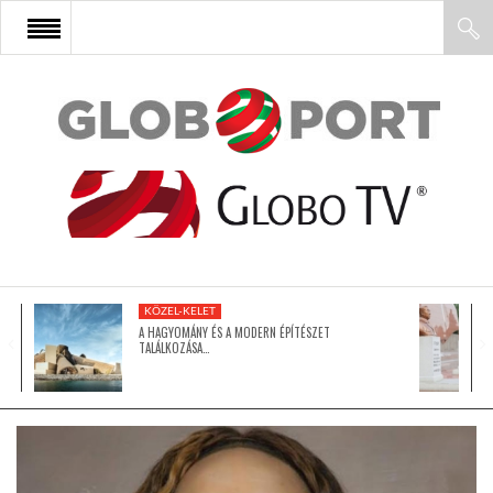
FŐOLDAL
AFRIKA
EURÓPA
KÖZEL-KELET
ÁZSIA
A HAGYOMÁNY ÉS A MODERN ÉPÍTÉSZET
TALÁLKOZÁSA…
ÉSZAK-AMERIKA
LATIN-AMERIKA