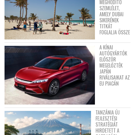
MEGHÓDÍTÓ
SZEMLÉLET,
AMELY DUBAI
SIKERÉNEK
TITKÁT
FOGLALJA ÖSSZE
A KÍNAI
AUTÓGYÁRTÓK
ELŐSZÖR
MEGELŐZTÉK
JAPÁN
RIVÁLISAIKAT AZ
EU PIACÁN
TANZÁNIA ÚJ
FEJLESZTÉSI
STRATÉGIÁT
HIRDETETT A