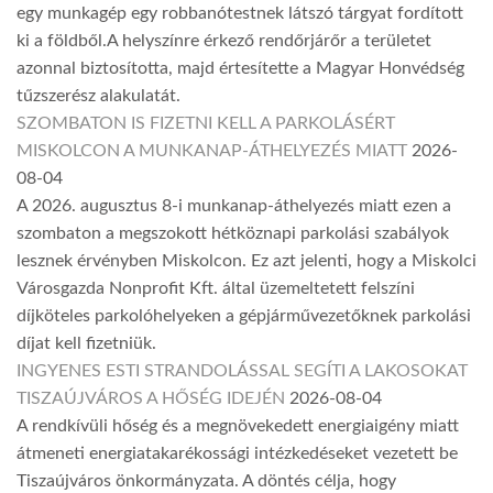
egy munkagép egy robbanótestnek látszó tárgyat fordított
ki a földből.A helyszínre érkező rendőrjárőr a területet
azonnal biztosította, majd értesítette a Magyar Honvédség
tűzszerész alakulatát.
SZOMBATON IS FIZETNI KELL A PARKOLÁSÉRT
MISKOLCON A MUNKANAP-ÁTHELYEZÉS MIATT
2026-
08-04
A 2026. augusztus 8-i munkanap-áthelyezés miatt ezen a
szombaton a megszokott hétköznapi parkolási szabályok
lesznek érvényben Miskolcon. Ez azt jelenti, hogy a Miskolci
Városgazda Nonprofit Kft. által üzemeltetett felszíni
díjköteles parkolóhelyeken a gépjárművezetőknek parkolási
díjat kell fizetniük.
INGYENES ESTI STRANDOLÁSSAL SEGÍTI A LAKOSOKAT
TISZAÚJVÁROS A HŐSÉG IDEJÉN
2026-08-04
A rendkívüli hőség és a megnövekedett energiaigény miatt
átmeneti energiatakarékossági intézkedéseket vezetett be
Tiszaújváros önkormányzata. A döntés célja, hogy