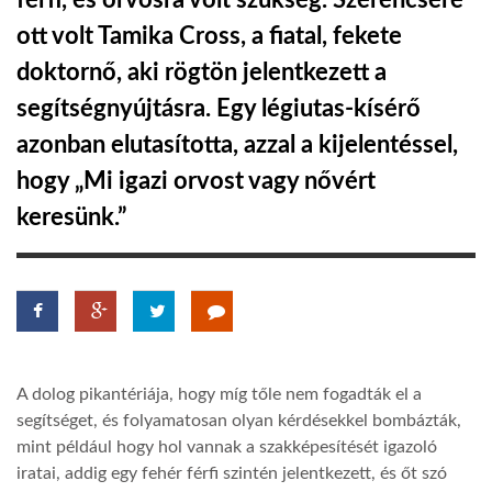
férfi, és orvosra volt szükség. Szerencsére
ott volt Tamika Cross, a fiatal, fekete
TROPICALMAGAZIN
doktornő, aki rögtön jelentkezett a
segítségnyújtásra. Egy légiutas-kísérő
GLOBOTV
azonban elutasította, azzal a kijelentéssel,
hogy „Mi igazi orvost vagy nővért
AFRIKA TUDÁSTÁR
keresünk.”
A NAP SZÉPE
LINKTR.EE
A dolog pikantériája, hogy míg tőle nem fogadták el a
GLOBOZSARU
segítséget, és folyamatosan olyan kérdésekkel bombázták,
mint például hogy hol vannak a szakképesítését igazoló
DOBRAVERO.HU
iratai, addig egy fehér férfi szintén jelentkezett, és őt szó