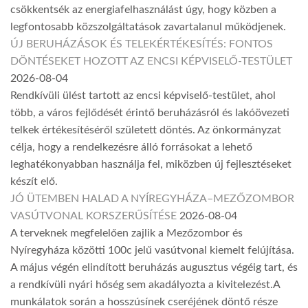
csökkentsék az energiafelhasználást úgy, hogy közben a
legfontosabb közszolgáltatások zavartalanul működjenek.
ÚJ BERUHÁZÁSOK ÉS TELEKÉRTÉKESÍTÉS: FONTOS
DÖNTÉSEKET HOZOTT AZ ENCSI KÉPVISELŐ-TESTÜLET
2026-08-04
Rendkívüli ülést tartott az encsi képviselő-testület, ahol
több, a város fejlődését érintő beruházásról és lakóövezeti
telkek értékesítéséről született döntés. Az önkormányzat
célja, hogy a rendelkezésre álló forrásokat a lehető
leghatékonyabban használja fel, miközben új fejlesztéseket
készít elő.
JÓ ÜTEMBEN HALAD A NYÍREGYHÁZA–MEZŐZOMBOR
VASÚTVONAL KORSZERŰSÍTÉSE
2026-08-04
A terveknek megfelelően zajlik a Mezőzombor és
Nyíregyháza közötti 100c jelű vasútvonal kiemelt felújítása.
A május végén elindított beruházás augusztus végéig tart, és
a rendkívüli nyári hőség sem akadályozta a kivitelezést.A
munkálatok során a hosszúsínek cseréjének döntő része