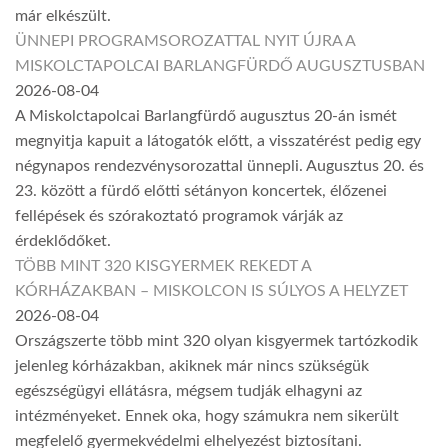
már elkészült.
ÜNNEPI PROGRAMSOROZATTAL NYIT ÚJRA A
MISKOLCTAPOLCAI BARLANGFÜRDŐ AUGUSZTUSBAN
2026-08-04
A Miskolctapolcai Barlangfürdő augusztus 20-án ismét
megnyitja kapuit a látogatók előtt, a visszatérést pedig egy
négynapos rendezvénysorozattal ünnepli. Augusztus 20. és
23. között a fürdő előtti sétányon koncertek, élőzenei
fellépések és szórakoztató programok várják az
érdeklődőket.
TÖBB MINT 320 KISGYERMEK REKEDT A
KÓRHÁZAKBAN – MISKOLCON IS SÚLYOS A HELYZET
2026-08-04
Országszerte több mint 320 olyan kisgyermek tartózkodik
jelenleg kórházakban, akiknek már nincs szükségük
egészségügyi ellátásra, mégsem tudják elhagyni az
intézményeket. Ennek oka, hogy számukra nem sikerült
megfelelő gyermekvédelmi elhelyezést biztosítani.