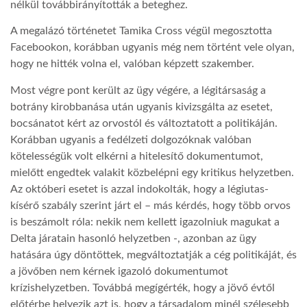
nélkül továbbirányították a beteghez.
LATIMO.HU
A megalázó történetet Tamika Cross végül megosztotta
Facebookon, korábban ugyanis még nem történt vele olyan,
hogy ne hitték volna el, valóban képzett szakember.
GLOBOBOOK
Most végre pont került az ügy végére, a légitársaság a
botrány kirobbanása után ugyanis kivizsgálta az esetet,
bocsánatot kért az orvostól és változtatott a politikáján.
Korábban ugyanis a fedélzeti dolgozóknak valóban
kötelességük volt elkérni a hitelesítő dokumentumot,
mielőtt engedtek valakit közbelépni egy kritikus helyzetben.
Az októberi esetet is azzal indokolták, hogy a légiutas-
kísérő szabály szerint járt el – más kérdés, hogy több orvos
is beszámolt róla: nekik nem kellett igazolniuk magukat a
Delta járatain hasonló helyzetben -, azonban az ügy
hatására úgy döntöttek, megváltoztatják a cég politikáját, és
a jövőben nem kérnek igazoló dokumentumot
krízishelyzetben. Továbbá megígérték, hogy a jövő évtől
előtérbe helyezik azt is, hogy a társadalom minél szélesebb