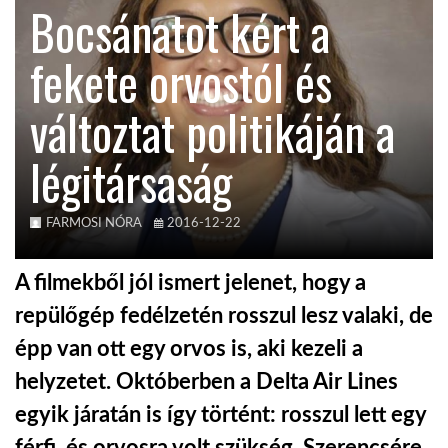
Bocsánatot kért a
KÖZEL-KELET
fekete orvostól és
változtat politikáján a
AUSZTRÁLIA
légitársaság
A VILÁG ITTHON
FARMOSI NÓRA
2016-12-22
MÉDIA
A filmekből jól ismert jelenet, hogy a
repülőgép fedélzetén rosszul lesz valaki, de
épp van ott egy orvos is, aki kezeli a
GLOBOTV BP
helyzetet. Októberben a Delta Air Lines
egyik járatán is így történt: rosszul lett egy
HÍR3D