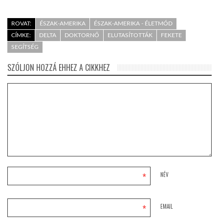
ROVAT:
ÉSZAK-AMERIKA
ÉSZAK-AMERIKA - ÉLETMÓD
CÍMKE:
DELTA
DOKTORNŐ
ELUTASÍTOTTÁK
FEKETE
SEGÍTSÉG
SZÓLJON HOZZÁ EHHEZ A CIKKHEZ
*
NÉV
*
EMAIL