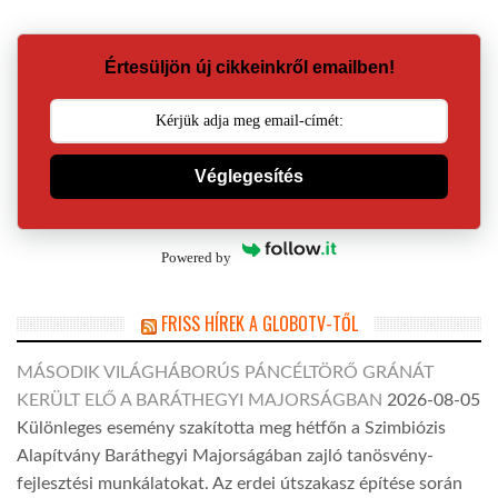
Értesüljön új cikkeinkről emailben!
Véglegesítés
Powered by
FRISS HÍREK A GLOBOTV-TŐL
MÁSODIK VILÁGHÁBORÚS PÁNCÉLTÖRŐ GRÁNÁT
KERÜLT ELŐ A BARÁTHEGYI MAJORSÁGBAN
2026-08-05
Különleges esemény szakította meg hétfőn a Szimbiózis
Alapítvány Baráthegyi Majorságában zajló tanösvény-
fejlesztési munkálatokat. Az erdei útszakasz építése során