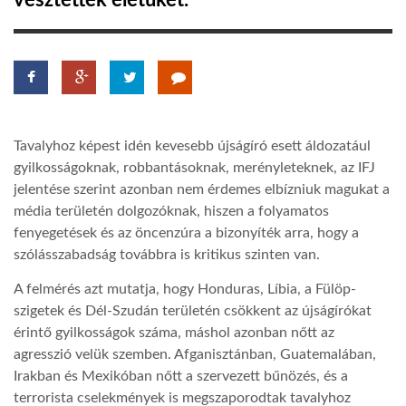
vesztették életüket.
TROPICALMAGAZIN
GLOBOTV
Tavalyhoz képest idén kevesebb újságíró esett áldozatául
AFRIKA TUDÁSTÁR
gyilkosságoknak, robbantásoknak, merényleteknek, az IFJ
jelentése szerint azonban nem érdemes elbízniuk magukat a
média területén dolgozóknak, hiszen a folyamatos
A NAP SZÉPE
fenyegetések és az öncenzúra a bizonyíték arra, hogy a
szólásszabadság továbbra is kritikus szinten van.
LINKTR.EE
A felmérés azt mutatja, hogy Honduras, Líbia, a Fülöp-
szigetek és Dél-Szudán területén csökkent az újságírókat
GLOBOZSARU
érintő gyilkosságok száma, máshol azonban nőtt az
agresszió velük szemben. Afganisztánban, Guatemalában,
Irakban és Mexikóban nőtt a szervezett bűnözés, és a
DOBRAVERO.HU
terrorista cselekmények is megszaporodtak tavalyhoz