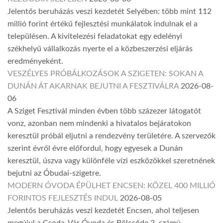
Jelentős beruházás veszi kezdetét Selyében: több mint 112
millió forint értékű fejlesztési munkálatok indulnak el a
településen. A kivitelezési feladatokat egy edelényi
székhelyű vállalkozás nyerte el a közbeszerzési eljárás
eredményeként.
VESZÉLYES PRÓBÁLKOZÁSOK A SZIGETEN: SOKAN A
DUNÁN ÁT AKARNAK BEJUTNI A FESZTIVÁLRA
2026-08-
06
A Sziget Fesztivál minden évben több százezer látogatót
vonz, azonban nem mindenki a hivatalos bejáratokon
keresztül próbál eljutni a rendezvény területére. A szervezők
szerint évről évre előfordul, hogy egyesek a Dunán
keresztül, úszva vagy különféle vízi eszközökkel szeretnének
bejutni az Óbudai-szigetre.
MODERN ÓVODA ÉPÜLHET ENCSEN: KÖZEL 400 MILLIÓ
FORINTOS FEJLESZTÉS INDUL
2026-08-05
Jelentős beruházás veszi kezdetét Encsen, ahol teljesen