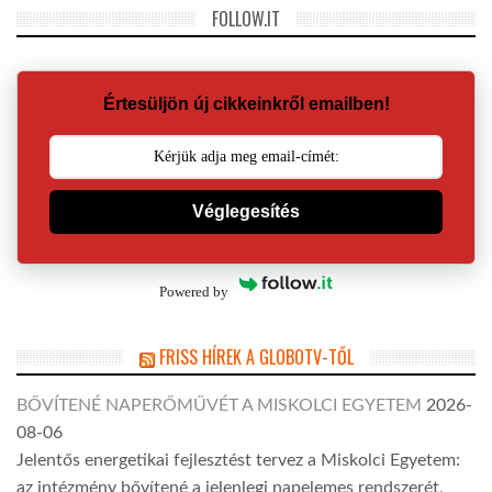
FOLLOW.IT
Értesüljön új cikkeinkről emailben!
Véglegesítés
Powered by
FRISS HÍREK A GLOBOTV-TŐL
BŐVÍTENÉ NAPERŐMŰVÉT A MISKOLCI EGYETEM
2026-
08-06
Jelentős energetikai fejlesztést tervez a Miskolci Egyetem:
az intézmény bővítené a jelenlegi napelemes rendszerét,