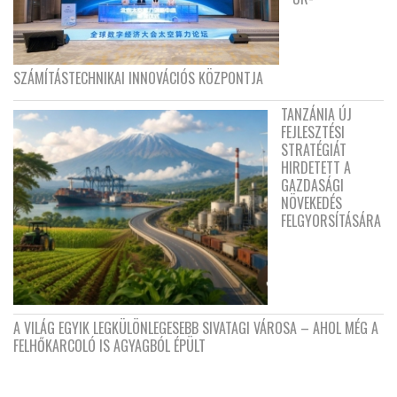
SZÁMÍTÁSTECHNIKAI INNOVÁCIÓS KÖZPONTJA
TANZÁNIA ÚJ
FEJLESZTÉSI
STRATÉGIÁT
HIRDETETT A
GAZDASÁGI
NÖVEKEDÉS
FELGYORSÍTÁSÁRA
A VILÁG EGYIK LEGKÜLÖNLEGESEBB SIVATAGI VÁROSA – AHOL MÉG A
FELHŐKARCOLÓ IS AGYAGBÓL ÉPÜLT