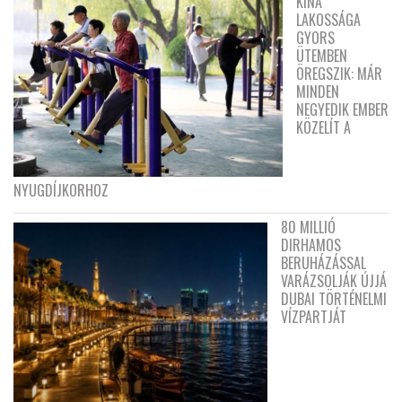
KÍNA
LAKOSSÁGA
GYORS
ÜTEMBEN
ÖREGSZIK: MÁR
MINDEN
NEGYEDIK EMBER
KÖZELÍT A
NYUGDÍJKORHOZ
80 MILLIÓ
DIRHAMOS
BERUHÁZÁSSAL
VARÁZSOLJÁK ÚJJÁ
DUBAI TÖRTÉNELMI
VÍZPARTJÁT