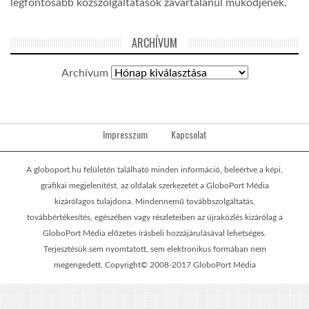
legfontosabb közszolgáltatások zavartalanul működjenek.
ARCHÍVUM
Archívum
Impresszum
Kapcsolat
A globoport.hu felületén található minden információ, beleértve a képi,
grafikai megjelenítést, az oldalak szerkezetét a GloboPort Média
kizárólagos tulajdona. Mindennemű továbbszolgáltatás,
továbbértékesítés, egészében vagy részleteiben az újraközlés kizárólag a
GloboPort Média előzetes írásbeli hozzájárulásával lehetséges.
Terjesztésük sem nyomtatott, sem elektronikus formában nem
megengedett. Copyright© 2008-2017 GloboPort Média