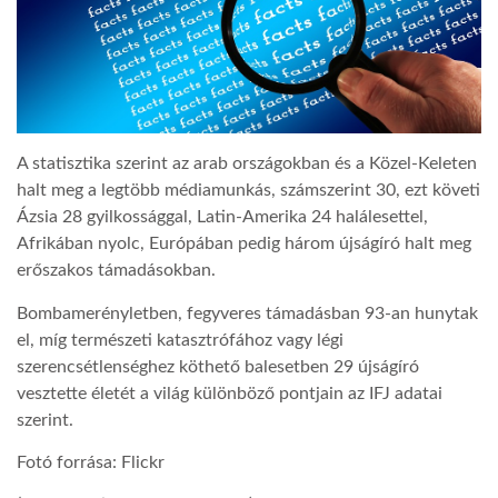
A statisztika szerint az arab országokban és a Közel-Keleten
halt meg a legtöbb médiamunkás, számszerint 30, ezt követi
Ázsia 28 gyilkossággal, Latin-Amerika 24 halálesettel,
Afrikában nyolc, Európában pedig három újságíró halt meg
erőszakos támadásokban.
Bombamerényletben, fegyveres támadásban 93-an hunytak
el, míg természeti katasztrófához vagy légi
szerencsétlenséghez köthető balesetben 29 újságíró
vesztette életét a világ különböző pontjain az IFJ adatai
szerint.
Fotó forrása: Flickr