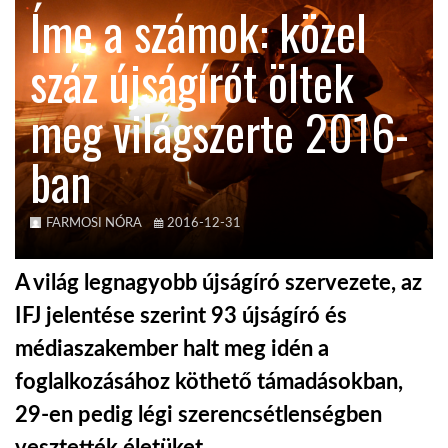
Íme a számok: közel
KÖZEL-KELET
száz újságírót öltek
meg világszerte 2016-
AUSZTRÁLIA
ban
A VILÁG ITTHON
FARMOSI NÓRA
2016-12-31
MÉDIA
A világ legnagyobb újságíró szervezete, az
IFJ jelentése szerint 93 újságíró és
médiaszakember halt meg idén a
GLOBOTV BP
foglalkozásához köthető támadásokban,
29-en pedig légi szerencsétlenségben
HÍR3D