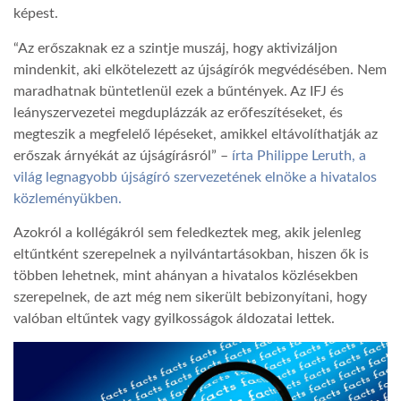
képest.
LATIMO.HU
“Az erőszaknak ez a szintje muszáj, hogy aktivizáljon
mindenkit, aki elkötelezett az újságírók megvédésében. Nem
maradhatnak büntetlenül ezek a bűntények. Az IFJ és
GLOBOBOOK
leányszervezetei megduplázzák az erőfeszítéseket, és
megteszik a megfelelő lépéseket, amikkel eltávolíthatják az
erőszak árnyékát az újságírásról” –
írta Philippe Leruth, a
világ legnagyobb újságíró szervezetének elnöke a hivatalos
közleményükben.
Azokról a kollégákról sem feledkeztek meg, akik jelenleg
eltűntként szerepelnek a nyilvántartásokban, hiszen ők is
többen lehetnek, mint ahányan a hivatalos közlésekben
szerepelnek, de azt még nem sikerült bebizonyítani, hogy
valóban eltűntek vagy gyilkosságok áldozatai lettek.