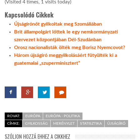
(Visited 4 times, 1 visits today)
Kapcsolódó Cikkek
Újságírónőt gyilkoltak meg Szomáliában
Brit állampolgárt lőttek le egy nemkormányzati
szervezet központjában Dél-Szudánban
Orosz nacionalisták ölték meg Borisz Nyemcovot?
Három újságíró meggyilkolásáért fütyülték ki a
guatemalai „szuperminisztert”
ROVAT:
EURÓPA
EURÓPA - POLITIKA
CÍMKE:
GYILKOSSÁG
MERÉNYLET
STATISZTIKA
ÚJSÁGÍRÓ
SZÓLJON HOZZÁ EHHEZ A CIKKHEZ