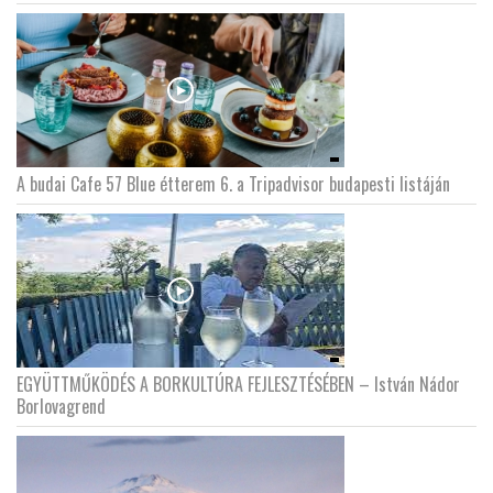
A budai Cafe 57 Blue étterem 6. a Tripadvisor budapesti listáján
EGYÜTTMŰKÖDÉS A BORKULTÚRA FEJLESZTÉSÉBEN – István Nádor
Borlovagrend