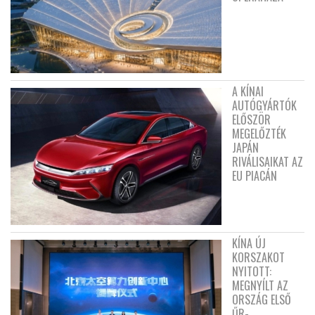
A KÍNAI
AUTÓGYÁRTÓK
ELŐSZÖR
MEGELŐZTÉK
JAPÁN
RIVÁLISAIKAT AZ
EU PIACÁN
KÍNA ÚJ
KORSZAKOT
NYITOTT:
MEGNYÍLT AZ
ORSZÁG ELSŐ
ŰR-