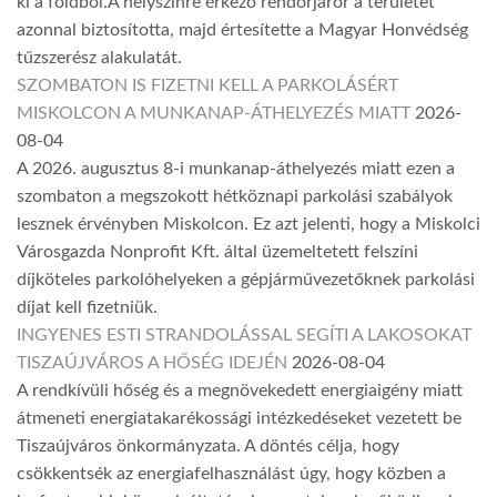
ki a földből.A helyszínre érkező rendőrjárőr a területet
azonnal biztosította, majd értesítette a Magyar Honvédség
tűzszerész alakulatát.
SZOMBATON IS FIZETNI KELL A PARKOLÁSÉRT
MISKOLCON A MUNKANAP-ÁTHELYEZÉS MIATT
2026-
08-04
A 2026. augusztus 8-i munkanap-áthelyezés miatt ezen a
szombaton a megszokott hétköznapi parkolási szabályok
lesznek érvényben Miskolcon. Ez azt jelenti, hogy a Miskolci
Városgazda Nonprofit Kft. által üzemeltetett felszíni
díjköteles parkolóhelyeken a gépjárművezetőknek parkolási
díjat kell fizetniük.
INGYENES ESTI STRANDOLÁSSAL SEGÍTI A LAKOSOKAT
TISZAÚJVÁROS A HŐSÉG IDEJÉN
2026-08-04
A rendkívüli hőség és a megnövekedett energiaigény miatt
átmeneti energiatakarékossági intézkedéseket vezetett be
Tiszaújváros önkormányzata. A döntés célja, hogy
csökkentsék az energiafelhasználást úgy, hogy közben a