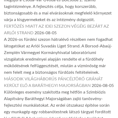
megújul a Csoda-Vár Óvoda és Bölcsőde 2. számú
tagintézménye. A fejlesztés célja, hogy korszerűbb,
biztonságosabb és a mai elvárásoknak megfelelő környezet
várja a kisgyermekeket és az intézmény dolgozóit.
FERTŐZÉS MIATT AZ IDEI SZEZON VÉGÉIG BEZÁRT AZ
ARLÓI STRAND
2026-08-05
A 2026-os fürdési szezon hátralévő részében nem fogadhat
látogatókat az Arlói Suvadás Liget Strand. A Borsod-Abaúj-
Zemplén Vármegyei Kormányhivatal laboratóriumi
vizsgálatok eredményei alapján rendelte el a fürdőhely
működésének felfüggesztését, miután a vízminőség már
nem felelt meg a biztonságos fürdőzés feltételeinek.
MÁSODIK VILÁGHÁBORÚS PÁNCÉLTÖRŐ GRÁNÁT
KERÜLT ELŐ A BARÁTHEGYI MAJORSÁGBAN
2026-08-05
Különleges esemény szakította meg hétfőn a Szimbiózis
Alapítvány Baráthegyi Majorságában zajló tanösvény-
fejlesztési munkálatokat. Az erdei útszakasz építése során
egy munkagép egy robbanótestnek látszó tárgyat fordított