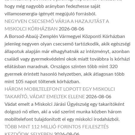
hogy még nagyobb arányban fedezhesse saját
villamosenergia-igényét megújuló forrásból.
NEGYVEN CSECSEMŐ VÁRJA A HAZAJUTÁST A
MISKOLCI KÓRHÁZBAN
2026-08-06
A Borsod-Abaúj-Zemplén Vármegyei Központi Kórházban
jelenleg negyven olyan csecsemő tartózkodik, akik egészségi
állapotuk alapján már elhagyhatnák az intézményt, azonban
családi vagy gyermekvédelmi okok miatt továbbra is kórházi
ellátásban maradnak. Országos szinten több mint 320
gyermek érintett hasonló helyzetben, akik átlagosan több
mint 105 napot töltenek kórházban.
HÁROM MOBILTELEFONT LOPOTT EGY MISKOLCI
TAKARÍTÓ, VÁDAT EMELTEK ELLENE
2026-08-06
Vádat emelt a Miskolci Járási Ügyészség egy takarítóként
dolgozó nő ellen, aki a vád szerint munka közben három
mobiltelefont tulajdonított el egy miskolci irodaházból.
TÖBB MINT 112 MILLIÓ FORINTOS FEJLESZTÉS
KEZDŐDIK SELYEBEN
2026-08-06