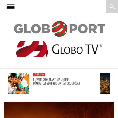
FŐOLDAL
AFRIKA
EURÓPA
AFRIKA
ÁZSIA
ELEFÁNTCSONTPART MA ÜNNEPLI
FÜGGETLENSÉGÉNEK 66. ÉVFORDULÓJÁT
ÉSZAK-AMERIKA
LATIN-AMERIKA