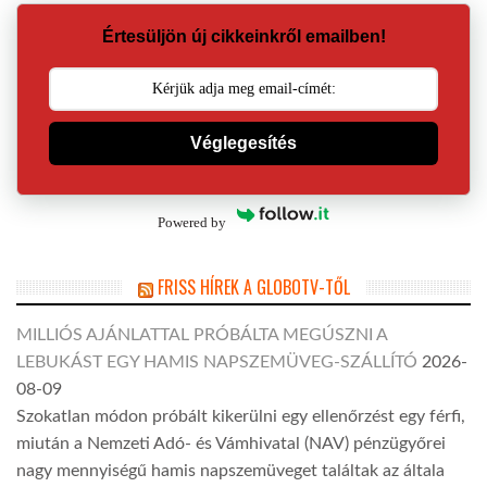
Értesüljön új cikkeinkről emailben!
Véglegesítés
Powered by
FRISS HÍREK A GLOBOTV-TŐL
MILLIÓS AJÁNLATTAL PRÓBÁLTA MEGÚSZNI A
LEBUKÁST EGY HAMIS NAPSZEMÜVEG-SZÁLLÍTÓ
2026-
08-09
Szokatlan módon próbált kikerülni egy ellenőrzést egy férfi,
miután a Nemzeti Adó- és Vámhivatal (NAV) pénzügyőrei
nagy mennyiségű hamis napszemüveget találtak az általa