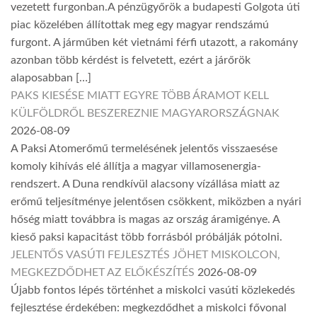
vezetett furgonban.A pénzügyőrök a budapesti Golgota úti
piac közelében állítottak meg egy magyar rendszámú
furgont. A járműben két vietnámi férfi utazott, a rakomány
azonban több kérdést is felvetett, ezért a járőrök
alaposabban […]
PAKS KIESÉSE MIATT EGYRE TÖBB ÁRAMOT KELL
KÜLFÖLDRŐL BESZEREZNIE MAGYARORSZÁGNAK
2026-08-09
A Paksi Atomerőmű termelésének jelentős visszaesése
komoly kihívás elé állítja a magyar villamosenergia-
rendszert. A Duna rendkívül alacsony vízállása miatt az
erőmű teljesítménye jelentősen csökkent, miközben a nyári
hőség miatt továbbra is magas az ország áramigénye. A
kieső paksi kapacitást több forrásból próbálják pótolni.
JELENTŐS VASÚTI FEJLESZTÉS JÖHET MISKOLCON,
MEGKEZDŐDHET AZ ELŐKÉSZÍTÉS
2026-08-09
Újabb fontos lépés történhet a miskolci vasúti közlekedés
fejlesztése érdekében: megkezdődhet a miskolci fővonal