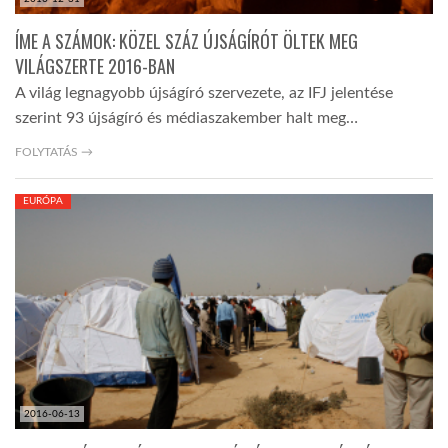
ÍME A SZÁMOK: KÖZEL SZÁZ ÚJSÁGÍRÓT ÖLTEK MEG
VILÁGSZERTE 2016-BAN
A világ legnagyobb újságíró szervezete, az IFJ jelentése
szerint 93 újságíró és médiaszakember halt meg…
FOLYTATÁS →
EURÓPA
2016-06-13