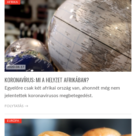
AFRIKA
TROPICALMAGAZIN
GLOBOTV
AFRIKA TUDÁSTÁR
2020-04-17
A NAP SZÉPE
KORONAVÍRUS: MI A HELYZET AFRIKÁBAN?
Egyelőre csak két afrikai ország van, ahonnét még nem
LINKTR.EE
jelentettek koronavírusos megbetegedést.
FOLYTATÁS →
GLOBOZSARU
EURÓPA
DOBRAVERO.HU