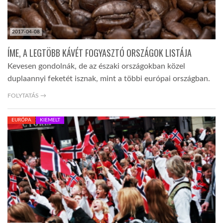
2017-04-08
ÍME, A LEGTÖBB KÁVÉT FOGYASZTÓ ORSZÁGOK LISTÁJA
Kevesen gondolnák, de az északi országokban közel
duplaannyi feketét isznak, mint a többi európai országban.
FOLYTATÁS →
EURÓPA
KIEMELT