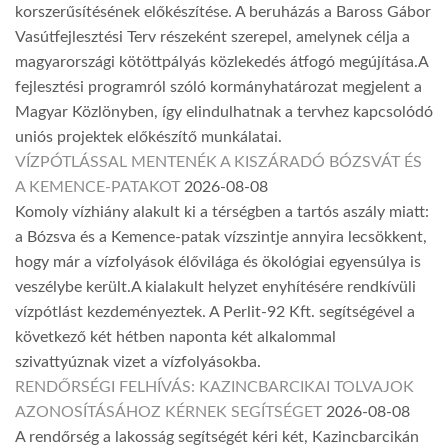
korszerűsítésének előkészítése. A beruházás a Baross Gábor
Vasútfejlesztési Terv részeként szerepel, amelynek célja a
magyarországi kötöttpályás közlekedés átfogó megújítása.A
fejlesztési programról szóló kormányhatározat megjelent a
Magyar Közlönyben, így elindulhatnak a tervhez kapcsolódó
uniós projektek előkészítő munkálatai.
VÍZPÓTLÁSSAL MENTENÉK A KISZÁRADÓ BÓZSVÁT ÉS
A KEMENCE-PATAKOT
2026-08-08
Komoly vízhiány alakult ki a térségben a tartós aszály miatt:
a Bózsva és a Kemence-patak vízszintje annyira lecsökkent,
hogy már a vízfolyások élővilága és ökológiai egyensúlya is
veszélybe került.A kialakult helyzet enyhítésére rendkívüli
vízpótlást kezdeményeztek. A Perlit-92 Kft. segítségével a
következő két hétben naponta két alkalommal
szivattyúznak vizet a vízfolyásokba.
RENDŐRSÉGI FELHÍVÁS: KAZINCBARCIKAI TOLVAJOK
AZONOSÍTÁSÁHOZ KÉRNEK SEGÍTSÉGET
2026-08-08
A rendőrség a lakosság segítségét kéri két, Kazincbarcikán