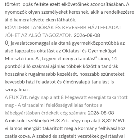
történt lopás feltételezett elkövetőinek azonosításában. A
nyomozók olyan személyeket keresnek, akik a rendelkezésre
álló kamerafelvételeken láthatók.
RÖVIDEBB TANÓRÁK ÉS KEVESEBB HÁZI FELADAT
JÖHET AZ ALSÓ TAGOZATON
2026-08-08
Új javaslatcsomaggal alakítaná gyermekközpontúbbá az
alsó tagozatos oktatást az Oktatási és Gyermekügyi
Minisztérium. A „Legyen élmény a tanulás!” című, 14
pontból álló szakmai ajánlás többek között a tanórák
hosszának rugalmasabb kezelését, hosszabb szüneteket,
kevesebb házi feladatot és élményalapú tanulást is
szorgalmaz.
A FUX Zrt. négy nap alatt 8 Megawatt energiát takarított
meg - A társadalmi felelősségvállalás fontos a
kábelgyártásban érdekelt cég számára
2026-08-08
A miskolci székhelyű FUX Zrt. négy nap alatt 8,32 MWh
villamos energiát takarított meg a kormány felhívásához
csatlakozva. A szabad és szigetelt vezetékek gyártásával