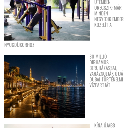
ÜTEMBEN
ÖREGSZIK: MÁR
MINDEN
NEGYEDIK EMBER
KÖZELÍT A
NYUGDÍJKORHOZ
80 MILLIÓ
DIRHAMOS
BERUHÁZÁSSAL
VARÁZSOLJÁK ÚJJÁ
DUBAI TÖRTÉNELMI
VÍZPARTJÁT
KÍNA ÚJABB