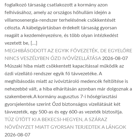
foglalkozó társaság csatlakozott a kormány azon
felhívásához, amely az országos hőhullám idején a
villamosenergia-rendszer terhelésének csökkentését
célozta. A kábelgyártásban érdekelt társaság gyorsan
reagált a kezdeményezésre, és több olyan intézkedést
vezetett be, […]
MEGHIBÁSODOTT AZ EGYIK FŐVEZETÉK, DE EGYELŐRE
NINCS VESZÉLYBEN ÓZD IVÓVÍZELLÁTÁSA
2026-08-07
Műszaki hiba miatt csökkentett kapacitással működik az
ózdi vízellátó rendszer egyik fő távvezetéke. A
meghibásodás miatt az ivóvíztároló medencék feltöltése is
nehezebbé vált, a hiba elhárításán azonban már dolgoznak a
szakemberek.A kormány augusztus 7-i hőségriasztási
gyorsjelentése szerint Ózd biztonságos vízellátását két
távvezeték, egy 500-as és egy 600-as vezeték biztosítja.
TŰZ ÜTÖTT KI A BEKECSI-HEGYEN, A SZÁRAZ
NÖVÉNYZET MIATT GYORSAN TERJEDTEK A LÁNGOK
2026-08-07