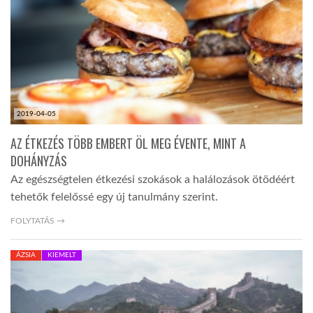
LATIMO.HU
GLOBOBOOK
2019-04-05
AZ ÉTKEZÉS TÖBB EMBERT ÖL MEG ÉVENTE, MINT A
DOHÁNYZÁS
Az egészségtelen étkezési szokások a halálozások ötödéért
tehetők felelőssé egy új tanulmány szerint.
FOLYTATÁS →
ÁZSIA
KIEMELT