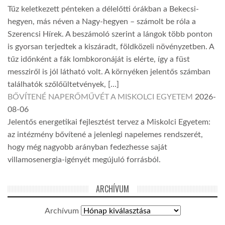
Tűz keletkezett pénteken a délelőtti órákban a Bekecsi-
hegyen, más néven a Nagy-hegyen – számolt be róla a
Szerencsi Hírek. A beszámoló szerint a lángok több ponton
is gyorsan terjedtek a kiszáradt, földközeli növényzetben. A
tűz időnként a fák lombkoronáját is elérte, így a füst
messziről is jól látható volt. A környéken jelentős számban
találhatók szőlőültetvények, […]
BŐVÍTENÉ NAPERŐMŰVÉT A MISKOLCI EGYETEM
2026-
08-06
Jelentős energetikai fejlesztést tervez a Miskolci Egyetem:
az intézmény bővítené a jelenlegi napelemes rendszerét,
hogy még nagyobb arányban fedezhesse saját
villamosenergia-igényét megújuló forrásból.
ARCHÍVUM
Archívum