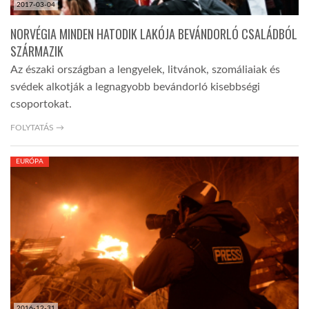
2017-03-04
NORVÉGIA MINDEN HATODIK LAKÓJA BEVÁNDORLÓ CSALÁDBÓL
SZÁRMAZIK
Az északi országban a lengyelek, litvánok, szomáliaiak és
svédek alkotják a legnagyobb bevándorló kisebbségi
csoportokat.
FOLYTATÁS →
EURÓPA
2016-12-31