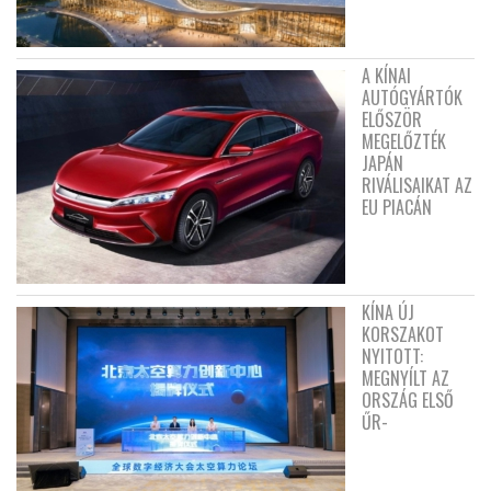
A KÍNAI
AUTÓGYÁRTÓK
ELŐSZÖR
MEGELŐZTÉK
JAPÁN
RIVÁLISAIKAT AZ
EU PIACÁN
KÍNA ÚJ
KORSZAKOT
NYITOTT:
MEGNYÍLT AZ
ORSZÁG ELSŐ
ŰR-