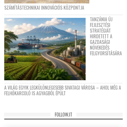
SZÁMÍTÁSTECHNIKAI INNOVÁCIÓS KÖZPONTJA
TANZÁNIA ÚJ
FEJLESZTÉSI
STRATÉGIÁT
HIRDETETT A
GAZDASÁGI
NÖVEKEDÉS
FELGYORSÍTÁSÁRA
A VILÁG EGYIK LEGKÜLÖNLEGESEBB SIVATAGI VÁROSA – AHOL MÉG A
FELHŐKARCOLÓ IS AGYAGBÓL ÉPÜLT
FOLLOW.IT