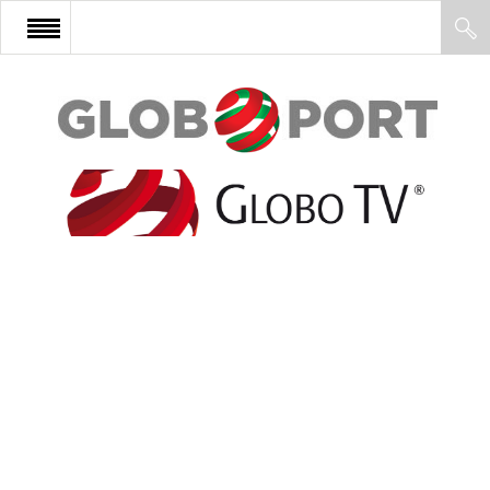
FŐOLDAL
AFRIKA
EURÓPA
ÁZSIA
ÉSZAK-AMERIKA
LATIN-AMERIKA