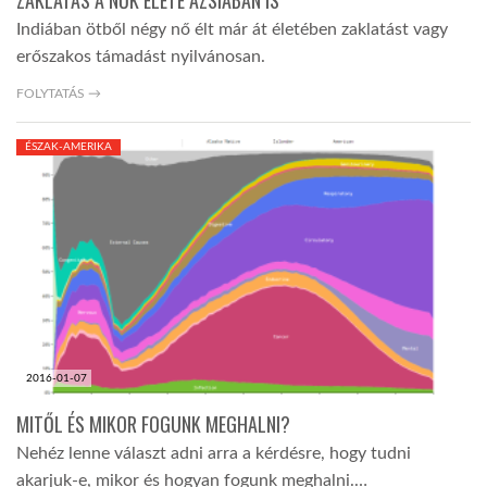
ZAKLATÁS A NŐK ÉLETE ÁZSIÁBAN IS
Indiában ötből négy nő élt már át életében zaklatást vagy
erőszakos támadást nyilvánosan.
FOLYTATÁS →
ÉSZAK-AMERIKA
2016-01-07
MITŐL ÉS MIKOR FOGUNK MEGHALNI?
Nehéz lenne választ adni arra a kérdésre, hogy tudni
akarjuk-e, mikor és hogyan fogunk meghalni.…