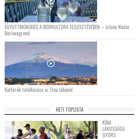
EGYÜTTMŰKÖDÉS A BORKULTÚRA FEJLESZTÉSÉBEN – István Nádor
Borlovagrend
Kultúrák találkozása az Etna lábánál
HETI TOPLISTA
KÍNA
LAKOSSÁGA
GYORS