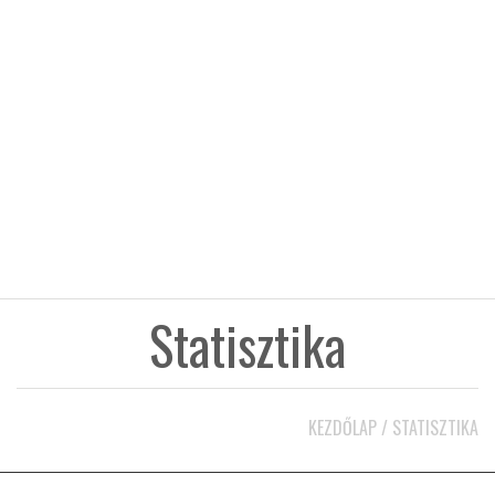
KÖZEL-KELET
AUSZTRÁLIA
A VILÁG ITTHON
MÉDIA
Statisztika
GLOBOTV BP
KEZDŐLAP
/
STATISZTIKA
HÍR3D