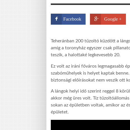
Facebook
Google +
Teheránban 200 tűzoltó küzdött a lángo
amíg a toronyház egyszer csak pillanato
teszik, a halottaké legkevesebb 20.
Ez volt az iráni főváros legmagasabb é
szabóműhelyek is helyet kaptak benne. 
biztonsági előírásokat nem veszik ott k
A lángok helyi idő szerint reggel 8 körül
akkor még üres volt. Tíz tűzoltóállomá
sokan az épületben voltak, amikor az és
épületet.