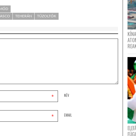
TMÓD
LASCO
TEHERÁN
TŰZOLTÓK
KÍNA
ATO
REA
*
NÉV
*
EMAIL
ELE
FÜG