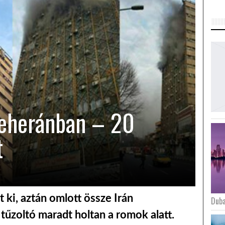
Teheránban – 20
t
 ki, aztán omlott össze Irán
Duba
tűzoltó maradt holtan a romok alatt.