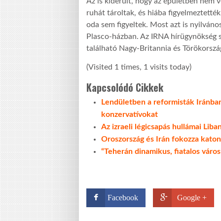
Az is kiderült, hogy az épületben nem 
ruhát tároltak, és hiába figyelmeztett
oda sem figyeltek. Most azt is nyilváno
Plasco-házban. Az IRNA hírügynökség sz
található Nagy-Britannia és Törökorszá
(Visited 1 times, 1 visits today)
Kapcsolódó Cikkek
Lendületben a reformisták Iránba
konzervatívokat
Az izraeli légicsapás hullámai Lib
Oroszország és Irán fokozza kato
“Teherán dinamikus, fiatalos város
Facebook
Google +