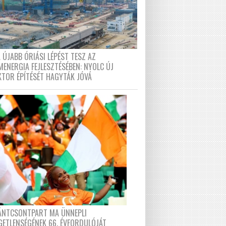
 ÚJABB ÓRIÁSI LÉPÉST TESZ AZ
MENERGIA FEJLESZTÉSÉBEN: NYOLC ÚJ
KTOR ÉPÍTÉSÉT HAGYTÁK JÓVÁ
FÁNTCSONTPART MA ÜNNEPLI
GETLENSÉGÉNEK 66. ÉVFORDULÓJÁT