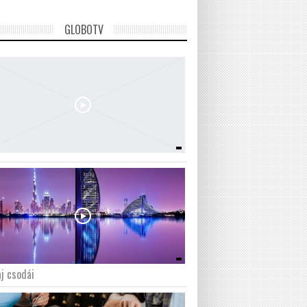
GLOBOTV
j csodái