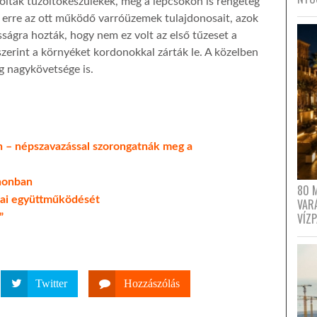
voltak tűzoltókészülékek, még a lépcsőkön is rengeteg
ék erre az ott működő varróüzemek tulajdonosait, azok
sságra hozták, hogy nem ez volt az első tűzeset a
erint a környéket kordonokkal zárták le. A közelben
g nagykövetsége is.
n – népszavazással szorongatnák meg a
anonban
80 
nai együttműködését
VAR
VÍZ
”
Twitter
Hozzászólás