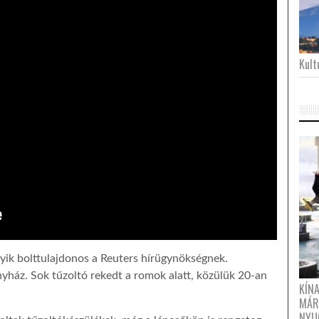
Kultu
yik bolttulajdonos a Reuters hírügynökségnek.
nyház. Sok tűzoltó rekedt a romok alatt, közülük 20-an
KÍN
MÁR
NYU