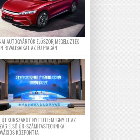
ÍNAI AUTÓGYÁRTÓK ELŐSZÖR MEGELŐZTÉK
N RIVÁLISAIKAT AZ EU PIACÁN
A ÚJ KORSZAKOT NYITOTT: MEGNYÍLT AZ
ZÁG ELSŐ ŰR-SZÁMÍTÁSTECHNIKAI
OVÁCIÓS KÖZPONTJA