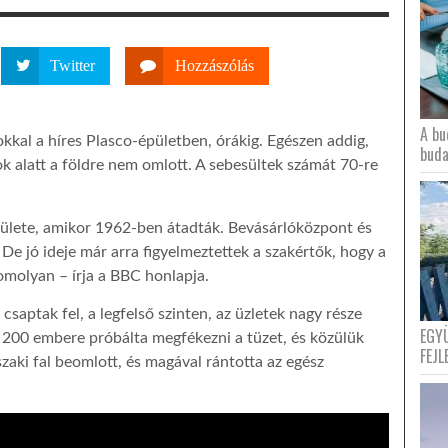
Twitter
Hozzászólás
A bu
kkal a híres Plasco-épületben, órákig. Egészen addig,
buda
k alatt a földre nem omlott. A sebesültek számát 70-re
pülete, amikor 1962-ben átadták. Bevásárlóközpont és
De jó ideje már arra figyelmeztettek a szakértők, hogy a
omolyan – írja a BBC honlapja.
 csaptak fel, a legfelső szinten, az üzletek nagy része
EGY
s 200 embere próbálta megfékezni a tüzet, és közülük
FEJL
zaki fal beomlott, és magával rántotta az egész