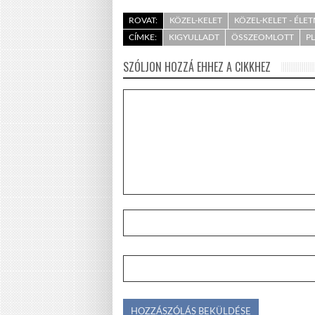
ROVAT:
KÖZEL-KELET
KÖZEL-KELET - ÉLE
CÍMKE:
KIGYULLADT
ÖSSZEOMLOTT
P
SZÓLJON HOZZÁ EHHEZ A CIKKHEZ