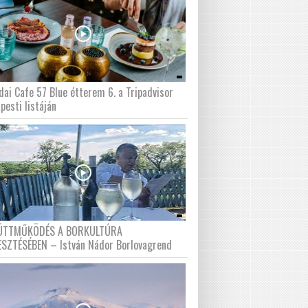
dai Cafe 57 Blue étterem 6. a Tripadvisor
pesti listáján
ÜTTMŰKÖDÉS A BORKULTÚRA
ESZTÉSÉBEN – István Nádor Borlovagrend