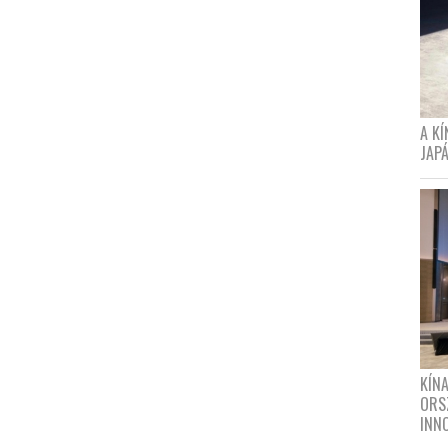
A K
JAPÁ
KÍN
ORS
INN