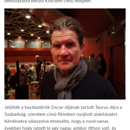
bemutatásra kerülő Kincsem című filmjéén.
Jelölték a kaszkadőrök Oscar-díjának tartott Taurus díjra a
Szabadság, szerelem című filmeben nyújtott alakításáért.
Kérdésekre válaszolva elmesélte, hogy a nyolcvanas
években hogy nézett ki egy napja, amikor itthon volt, és