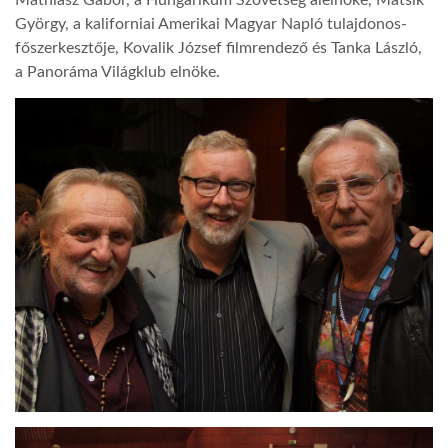
György, a kaliforniai Amerikai Magyar Napló tulajdonos-
főszerkesztője, Kovalik József filmrendező és Tanka László,
a Panoráma Világklub elnöke.