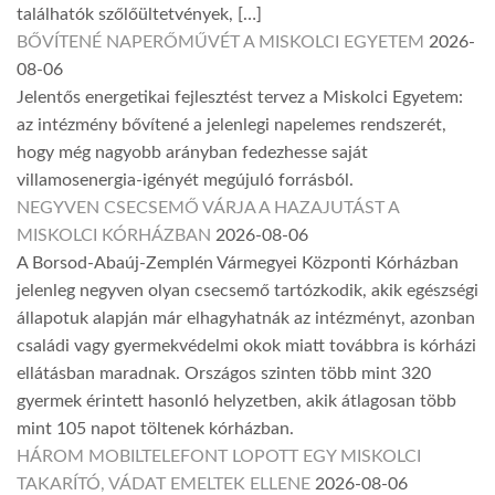
találhatók szőlőültetvények, […]
BŐVÍTENÉ NAPERŐMŰVÉT A MISKOLCI EGYETEM
2026-
08-06
Jelentős energetikai fejlesztést tervez a Miskolci Egyetem:
az intézmény bővítené a jelenlegi napelemes rendszerét,
hogy még nagyobb arányban fedezhesse saját
villamosenergia-igényét megújuló forrásból.
NEGYVEN CSECSEMŐ VÁRJA A HAZAJUTÁST A
MISKOLCI KÓRHÁZBAN
2026-08-06
A Borsod-Abaúj-Zemplén Vármegyei Központi Kórházban
jelenleg negyven olyan csecsemő tartózkodik, akik egészségi
állapotuk alapján már elhagyhatnák az intézményt, azonban
családi vagy gyermekvédelmi okok miatt továbbra is kórházi
ellátásban maradnak. Országos szinten több mint 320
gyermek érintett hasonló helyzetben, akik átlagosan több
mint 105 napot töltenek kórházban.
HÁROM MOBILTELEFONT LOPOTT EGY MISKOLCI
TAKARÍTÓ, VÁDAT EMELTEK ELLENE
2026-08-06