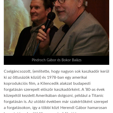
LATIMO.HU
GLOBOBOOK
Pindroch Gábor és Bokor Balázs
Cselgáncsozott, (említette, hogy nagyon sok kaszkadőr kerül
ki az öttusázók közül) és 1978-ban egy amerikai
koprodukciós film, a Kilencedik alakzat budapesti
forgatásán szerepelt először kaszkadőrként. A ’80-as évek
közepétől kezdett Amerikában dolgozni, például a Titanic
forgatásán is. Az utóbbi években már szakértőként szerepel
a forgatásokon, így a többi közt Herendi Gábor hamarosan