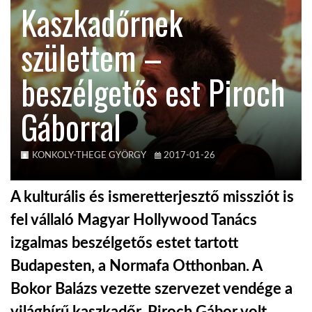
Kaszkadőrnek
KÖZEL-KELET
születtem –
beszélgetős est Piroch
AUSZTRÁLIA
Gáborral
A VILÁG ITTHON
KONKOLY-THEGE GYÖRGY
2017-01-26
MÉDIA
A kulturális és ismeretterjesztő missziót is
fel vállaló Magyar Hollywood Tanács
izgalmas beszélgetős estet tartott
GLOBOTV BP
Budapesten, a Normafa Otthonban. A
Bokor Balázs vezette szervezet vendége a
HÍR3D