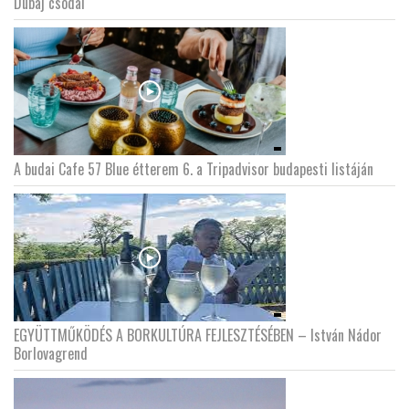
Dubaj csodái
A budai Cafe 57 Blue étterem 6. a Tripadvisor budapesti listáján
EGYÜTTMŰKÖDÉS A BORKULTÚRA FEJLESZTÉSÉBEN – István Nádor
Borlovagrend