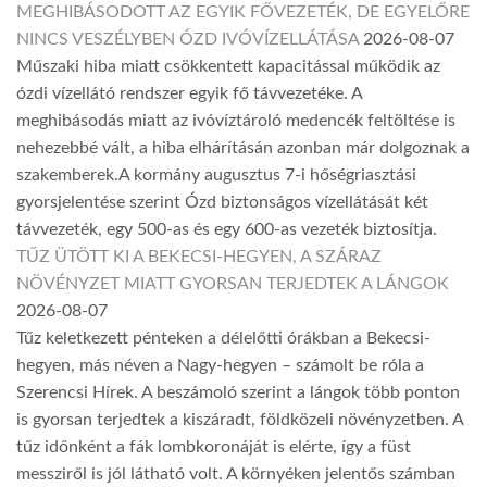
MEGHIBÁSODOTT AZ EGYIK FŐVEZETÉK, DE EGYELŐRE
NINCS VESZÉLYBEN ÓZD IVÓVÍZELLÁTÁSA
2026-08-07
Műszaki hiba miatt csökkentett kapacitással működik az
ózdi vízellátó rendszer egyik fő távvezetéke. A
meghibásodás miatt az ivóvíztároló medencék feltöltése is
nehezebbé vált, a hiba elhárításán azonban már dolgoznak a
szakemberek.A kormány augusztus 7-i hőségriasztási
gyorsjelentése szerint Ózd biztonságos vízellátását két
távvezeték, egy 500-as és egy 600-as vezeték biztosítja.
TŰZ ÜTÖTT KI A BEKECSI-HEGYEN, A SZÁRAZ
NÖVÉNYZET MIATT GYORSAN TERJEDTEK A LÁNGOK
2026-08-07
Tűz keletkezett pénteken a délelőtti órákban a Bekecsi-
hegyen, más néven a Nagy-hegyen – számolt be róla a
Szerencsi Hírek. A beszámoló szerint a lángok több ponton
is gyorsan terjedtek a kiszáradt, földközeli növényzetben. A
tűz időnként a fák lombkoronáját is elérte, így a füst
messziről is jól látható volt. A környéken jelentős számban