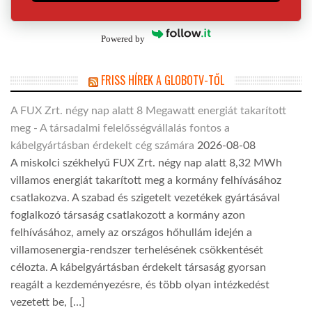
Powered by
FRISS HÍREK A GLOBOTV-TŐL
A FUX Zrt. négy nap alatt 8 Megawatt energiát takarított
meg - A társadalmi felelősségvállalás fontos a
kábelgyártásban érdekelt cég számára
2026-08-08
A miskolci székhelyű FUX Zrt. négy nap alatt 8,32 MWh
villamos energiát takarított meg a kormány felhívásához
csatlakozva. A szabad és szigetelt vezetékek gyártásával
foglalkozó társaság csatlakozott a kormány azon
felhívásához, amely az országos hőhullám idején a
villamosenergia-rendszer terhelésének csökkentését
célozta. A kábelgyártásban érdekelt társaság gyorsan
reagált a kezdeményezésre, és több olyan intézkedést
vezetett be, […]