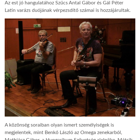
Az est jó hangulatához Szűcs Antal Gábor és Gál Péter
Latin varázs duójának vérpezsdítő számai is hozzájárultak.
A közönség soraiban olyan ismert személyiségek is
megjelentek, mint Benkő László az Omega zenekarból,
Mathiász Gábor, a Hungarikum Szövetség alelnöke, Mátsik