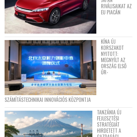
RIVÁLISAIKAT AZ
EU PIACÁN
KÍNA ÚJ
KORSZAKOT
NYITOTT:
MEGNYÍLT AZ
ORSZÁG ELSŐ
ŰR-
SZÁMÍTÁSTECHNIKAI INNOVÁCIÓS KÖZPONTJA
TANZÁNIA ÚJ
FEJLESZTÉSI
STRATÉGIÁT
HIRDETETT A
GAZDASÁGI