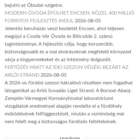
bejutni az Óbudai-szigetre.
MODERN ÓVODA ÉPÜLHET ENCSEN: KÖZEL 400 MILLIÓ
FORINTOS FEJLESZTÉS INDUL
2026-08-05
Jelentős beruházás veszi kezdetét Encsen, ahol teljesen
megújul a Csoda-Vár Óvoda és Bölcsőde 2. számú
tagintézménye. A fejlesztés célja, hogy korszerűbb,
biztonságosabb és a mai elvárásoknak megfelelő környezet
várja a kisgyermekeket és az intézmény dolgozóit.
FERTŐZÉS MIATT AZ IDEI SZEZON VÉGÉIG BEZÁRT AZ
ARLÓI STRAND
2026-08-05
A 2026-os fürdési szezon hátralévő részében nem fogadhat
látogatókat az Arlói Suvadás Liget Strand. A Borsod-Abaúj-
Zemplén Vármegyei Kormányhivatal laboratóriumi
vizsgálatok eredményei alapján rendelte el a fürdőhely
működésének felfüggesztését, miután a vízminőség már
nem felelt meg a biztonságos fürdőzés feltételeinek.