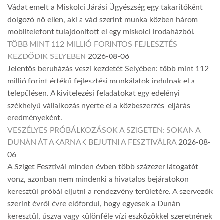
Vádat emelt a Miskolci Járási Ügyészség egy takarítóként
dolgozó nő ellen, aki a vád szerint munka közben három
mobiltelefont tulajdonított el egy miskolci irodaházból.
TÖBB MINT 112 MILLIÓ FORINTOS FEJLESZTÉS
KEZDŐDIK SELYEBEN
2026-08-06
Jelentős beruházás veszi kezdetét Selyében: több mint 112
millió forint értékű fejlesztési munkálatok indulnak el a
településen. A kivitelezési feladatokat egy edelényi
székhelyű vállalkozás nyerte el a közbeszerzési eljárás
eredményeként.
VESZÉLYES PRÓBÁLKOZÁSOK A SZIGETEN: SOKAN A
DUNÁN ÁT AKARNAK BEJUTNI A FESZTIVÁLRA
2026-08-
06
A Sziget Fesztivál minden évben több százezer látogatót
vonz, azonban nem mindenki a hivatalos bejáratokon
keresztül próbál eljutni a rendezvény területére. A szervezők
szerint évről évre előfordul, hogy egyesek a Dunán
keresztül, úszva vagy különféle vízi eszközökkel szeretnének