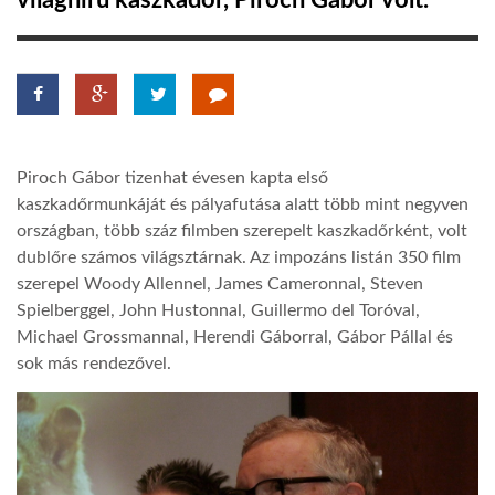
világhírű kaszkadőr, Piroch Gábor volt.
TROPICALMAGAZIN
GLOBOTV
Piroch Gábor tizenhat évesen kapta első
AFRIKA TUDÁSTÁR
kaszkadőrmunkáját és pályafutása alatt több mint negyven
országban, több száz filmben szerepelt kaszkadőrként, volt
dublőre számos világsztárnak. Az impozáns listán 350 film
A NAP SZÉPE
szerepel Woody Allennel, James Cameronnal, Steven
Spielberggel, John Hustonnal, Guillermo del Toróval,
LINKTR.EE
Michael Grossmannal, Herendi Gáborral, Gábor Pállal és
sok más rendezővel.
GLOBOZSARU
DOBRAVERO.HU