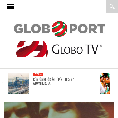
FŐOLDAL
AFRIKA
EURÓPA
ÁZSIA
ÁZSIA
KÍNA ÚJABB ÓRIÁSI LÉPÉST TESZ AZ
ATOMENERGIA…
ÉSZAK-AMERIKA
LATIN-AMERIKA