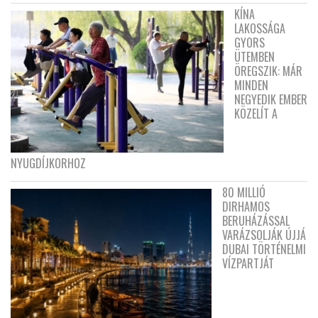
KÍNA
LAKOSSÁGA
GYORS
ÜTEMBEN
ÖREGSZIK: MÁR
MINDEN
NEGYEDIK EMBER
KÖZELÍT A
NYUGDÍJKORHOZ
80 MILLIÓ
DIRHAMOS
BERUHÁZÁSSAL
VARÁZSOLJÁK ÚJJÁ
DUBAI TÖRTÉNELMI
VÍZPARTJÁT