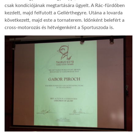
csak kondíciójának megtartására ügyelt. A Rác-fürdőben
kezdett, majd felfutott a Gellérthegyre. Utána a lovarda
következett, majd este a tornaterem. Időnként belefért a
cross-motorozás és hétvégenként a Sportuszoda is.