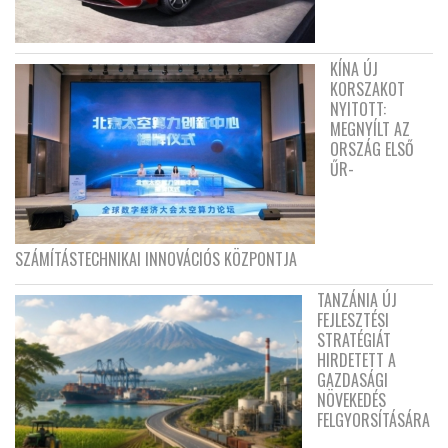
KÍNA ÚJ
KORSZAKOT
NYITOTT:
MEGNYÍLT AZ
ORSZÁG ELSŐ
ŰR-
SZÁMÍTÁSTECHNIKAI INNOVÁCIÓS KÖZPONTJA
TANZÁNIA ÚJ
FEJLESZTÉSI
STRATÉGIÁT
HIRDETETT A
GAZDASÁGI
NÖVEKEDÉS
FELGYORSÍTÁSÁRA