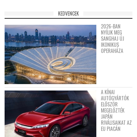
KEDVENCEK
2026-BAN
NYÍLIK MEG
SANGHAJ ÚJ
IKONIKUS
OPERAHÁZA
A KÍNAI
AUTÓGYÁRTÓK
ELŐSZÖR
MEGELŐZTÉK
JAPÁN
RIVÁLISAIKAT AZ
EU PIACÁN