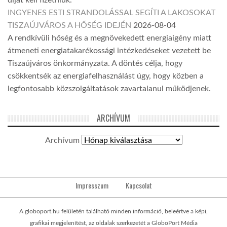
díjat kell fizetniük.
INGYENES ESTI STRANDOLÁSSAL SEGÍTI A LAKOSOKAT
TISZAÚJVÁROS A HŐSÉG IDEJÉN
2026-08-04
A rendkívüli hőség és a megnövekedett energiaigény miatt
átmeneti energiatakarékossági intézkedéseket vezetett be
Tiszaújváros önkormányzata. A döntés célja, hogy
csökkentsék az energiafelhasználást úgy, hogy közben a
legfontosabb közszolgáltatások zavartalanul működjenek.
ARCHÍVUM
Archívum
Impresszum
Kapcsolat
A globoport.hu felületén található minden információ, beleértve a képi,
grafikai megjelenítést, az oldalak szerkezetét a GloboPort Média