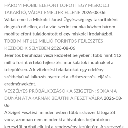
HÁROM MOBILTELEFONT LOPOTT EGY MISKOLCI
TAKARÍTÓ, VÁDAT EMELTEK ELLENE
2026-08-06
Vádat emelt a Miskolci Járási Ügyészség egy takarítóként
dolgozó nő ellen, aki a vád szerint munka közben három
mobiltelefont tulajdonított el egy miskolci irodaházból.
TÖBB MINT 112 MILLIÓ FORINTOS FEJLESZTÉS
KEZDŐDIK SELYEBEN
2026-08-06
Jelentős beruházás veszi kezdetét Selyében: több mint 112
millió forint értékű fejlesztési munkálatok indulnak el a
településen. A kivitelezési feladatokat egy edelényi
székhelyű vállalkozás nyerte el a közbeszerzési eljárás
eredményeként.
VESZÉLYES PRÓBÁLKOZÁSOK A SZIGETEN: SOKAN A
DUNÁN ÁT AKARNAK BEJUTNI A FESZTIVÁLRA
2026-08-
06
A Sziget Fesztivál minden évben több százezer látogatót
vonz, azonban nem mindenki a hivatalos bejáratokon
keresztül próbál eljutni a rendezvény területére. A szervezők