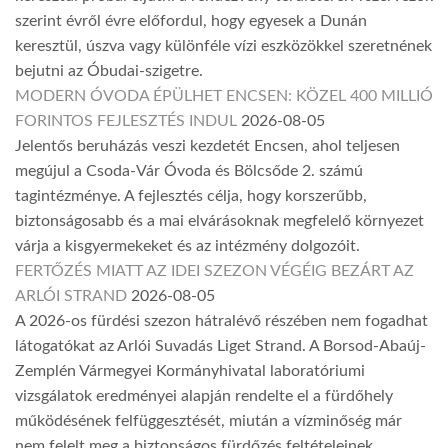
szerint évről évre előfordul, hogy egyesek a Dunán
keresztül, úszva vagy különféle vízi eszközökkel szeretnének
bejutni az Óbudai-szigetre.
MODERN ÓVODA ÉPÜLHET ENCSEN: KÖZEL 400 MILLIÓ
FORINTOS FEJLESZTÉS INDUL
2026-08-05
Jelentős beruházás veszi kezdetét Encsen, ahol teljesen
megújul a Csoda-Vár Óvoda és Bölcsőde 2. számú
tagintézménye. A fejlesztés célja, hogy korszerűbb,
biztonságosabb és a mai elvárásoknak megfelelő környezet
várja a kisgyermekeket és az intézmény dolgozóit.
FERTŐZÉS MIATT AZ IDEI SZEZON VÉGÉIG BEZÁRT AZ
ARLÓI STRAND
2026-08-05
A 2026-os fürdési szezon hátralévő részében nem fogadhat
látogatókat az Arlói Suvadás Liget Strand. A Borsod-Abaúj-
Zemplén Vármegyei Kormányhivatal laboratóriumi
vizsgálatok eredményei alapján rendelte el a fürdőhely
működésének felfüggesztését, miután a vízminőség már
nem felelt meg a biztonságos fürdőzés feltételeinek.