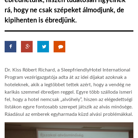
ébredhetünk, hiszen tudatosan figyelnek
rá, hogy ne csak szépeket álmodjunk, de
TROPICALMAGAZIN
kipihenten is ébredjünk.
GLOBOTV
AFRIKA TUDÁSTÁR
Dr. Kiss Róbert Richard, a SleepfriendlyHotel International
A NAP SZÉPE
Program vezérigazgatója adta át az idei díjakat azoknak a
hoteleknek, akik a legtöbbet tettek azért, hogy a vendég ne
karikás szemmel ébredjen reggel. Egyre több szálloda ismeri
LINKTR.EE
fel, hogy a hotel nemcsak „alvóhely”, hiszen az elégedettségi
listákon egyre fontosabb szerepet játszik az alvás minősége.
GLOBOZSARU
Ráadásul az emberek egyharmada küzd alvási problémákkal.
DOBRAVERO.HU