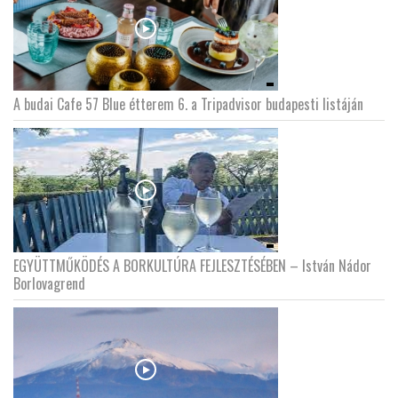
A budai Cafe 57 Blue étterem 6. a Tripadvisor budapesti listáján
EGYÜTTMŰKÖDÉS A BORKULTÚRA FEJLESZTÉSÉBEN – István Nádor
Borlovagrend