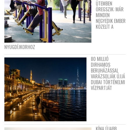
ÜTEMBEN
ÖREGSZIK: MÁR
MINDEN
NEGYEDIK EMBER
KÖZELÍT A
NYUGDÍJKORHOZ
80 MILLIÓ
DIRHAMOS
BERUHÁZÁSSAL
VARÁZSOLJÁK ÚJJÁ
DUBAI TÖRTÉNELMI
VÍZPARTJÁT
KÍNA ÚJABB