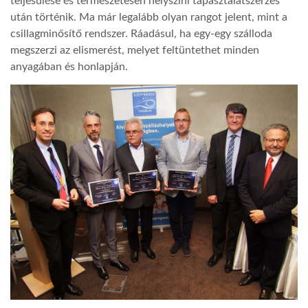
teljesülése és természetesen helyszíni tapasztalatszerzés
után történik. Ma már legalább olyan rangot jelent, mint a
csillagminősítő rendszer. Ráadásul, ha egy-egy szálloda
megszerzi az elismerést, melyet feltüntethet minden
anyagában és honlapján.