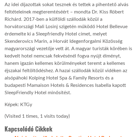
Az idei díjazottak sokat tesznek és tettek a pihentető alvás
feltételeinek megteremtéséért – mondta Dr. Kiss Róbert
Richárd. 2017-ben a külföldi szállodák közül a
horvátországi Mali Losinj szigetén működő Hotel Bellevue
érdemelte ki a Sleepfriendly Hotel címet, melyet
Skenderovics Marin, a Horvát Idegenforgalmi Közösség
magyarországi vezetője vett át. A magyar turisták körében is
kedvelt hotel nemcsak fekvésénél fogva nyújt élményt,
hanem igazán kellemes körülményeket teremt a kellemes
éjszakai feltöltődéshez. A hazai szállodák közül vidéken az
alsópáhoki Kolping Hotel Spa & Family Resorts és a
budapesti Mamaison Hotels & Residences Isabella kapott
SleepFriendly Hotel minősítést.
Képek: KTGy
(Visited 1 times, 1 visits today)
Kapcsolódó Cikkek