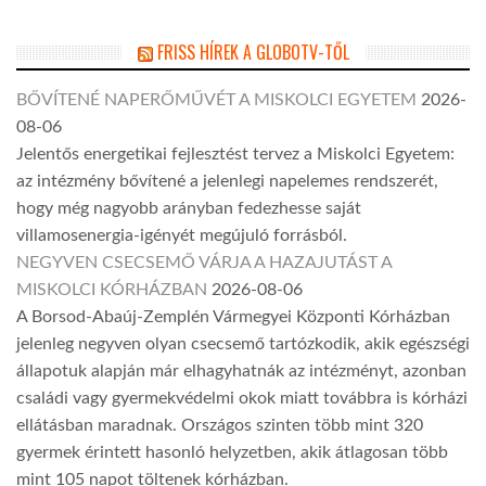
FRISS HÍREK A GLOBOTV-TŐL
BŐVÍTENÉ NAPERŐMŰVÉT A MISKOLCI EGYETEM
2026-
08-06
Jelentős energetikai fejlesztést tervez a Miskolci Egyetem:
az intézmény bővítené a jelenlegi napelemes rendszerét,
hogy még nagyobb arányban fedezhesse saját
villamosenergia-igényét megújuló forrásból.
NEGYVEN CSECSEMŐ VÁRJA A HAZAJUTÁST A
MISKOLCI KÓRHÁZBAN
2026-08-06
A Borsod-Abaúj-Zemplén Vármegyei Központi Kórházban
jelenleg negyven olyan csecsemő tartózkodik, akik egészségi
állapotuk alapján már elhagyhatnák az intézményt, azonban
családi vagy gyermekvédelmi okok miatt továbbra is kórházi
ellátásban maradnak. Országos szinten több mint 320
gyermek érintett hasonló helyzetben, akik átlagosan több
mint 105 napot töltenek kórházban.