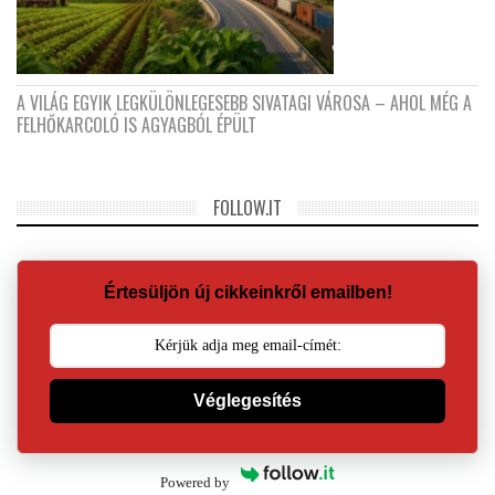
A VILÁG EGYIK LEGKÜLÖNLEGESEBB SIVATAGI VÁROSA – AHOL MÉG A
FELHŐKARCOLÓ IS AGYAGBÓL ÉPÜLT
FOLLOW.IT
Értesüljön új cikkeinkről emailben!
Véglegesítés
Powered by