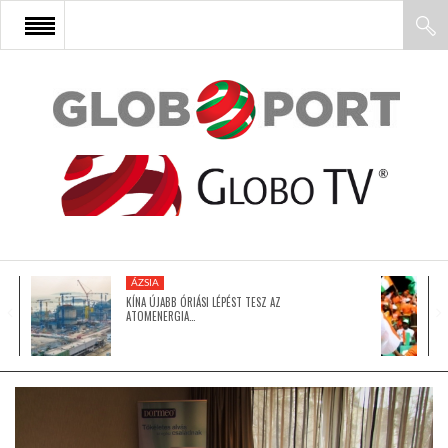
FŐOLDAL
AFRIKA
EURÓPA
ÁZSIA
ÁZSIA
KÍNA ÚJABB ÓRIÁSI LÉPÉST TESZ AZ
ATOMENERGIA…
ÉSZAK-AMERIKA
LATIN-AMERIKA