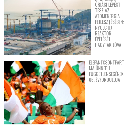
ÓRIÁSI LÉPÉST
TESZ AZ
ATOMENERGIA
FEJLESZTÉSÉBEN:
NYOLC ÚJ
REAKTOR
ÉPÍTÉSÉT
HAGYTÁK JÓVÁ
ELEFÁNTCSONTPART
MA ÜNNEPLI
FÜGGETLENSÉGÉNEK
66. ÉVFORDULÓJÁT