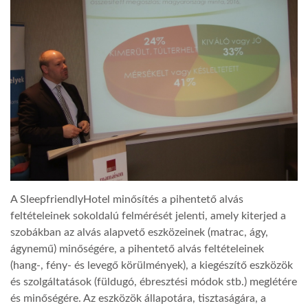
LATIMO.HU
GLOBOBOOK
A SleepfriendlyHotel minősítés a pihentető alvás
feltételeinek sokoldalú felmérését jelenti, amely kiterjed a
szobákban az alvás alapvető eszközeinek (matrac, ágy,
ágynemű) minőségére, a pihentető alvás feltételeinek
(hang-, fény- és levegő körülmények), a kiegészítő eszközök
és szolgáltatások (füldugó, ébresztési módok stb.) meglétére
és minőségére. Az eszközök állapotára, tisztaságára, a