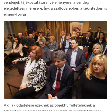
vendégek tájékoztatására, véleményére, a vendég
elégedettség mérésére. Így, a szálloda ebben a tekintetben is
élményforrás.
A díjak odaítélése ezeknek az objektív feltételeknek a