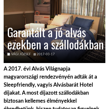
KÖZEL-KELET
Garantált a jó alvás
AUSZTRÁLIA
ezekben a szállodákban
A VILÁG ITTHON
VÁGI JÓZSEF
2017-03-17
MÉDIA
A 2017. évi Alvás Világnapja
magyarországi rendezvényén adták át a
Sleepfriendly, vagyis Alvásbarát Hotel
GLOBOTV BP
díjakat. A most díjazott szállodákban
biztosan kellemes élményekkel
HÍR3D