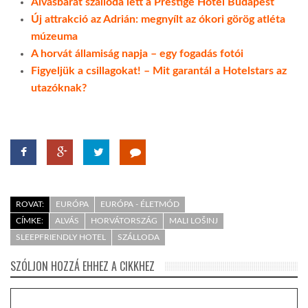
Alvásbarát szálloda lett a Prestige Hotel Budapest
Új attrakció az Adrián: megnyílt az ókori görög atléta
múzeuma
A horvát államiság napja – egy fogadás fotói
Figyeljük a csillagokat! – Mit garantál a Hotelstars az
utazóknak?
ROVAT:
EURÓPA
EURÓPA - ÉLETMÓD
CÍMKE:
ALVÁS
HORVÁTORSZÁG
MALI LOŠINJ
SLEEPFRIENDLY HOTEL
SZÁLLODA
SZÓLJON HOZZÁ EHHEZ A CIKKHEZ