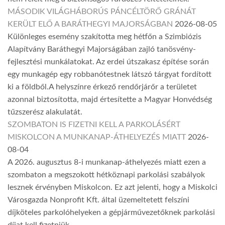
MÁSODIK VILÁGHÁBORÚS PÁNCÉLTÖRŐ GRÁNÁT
KERÜLT ELŐ A BARÁTHEGYI MAJORSÁGBAN
2026-08-05
Különleges esemény szakította meg hétfőn a Szimbiózis
Alapítvány Baráthegyi Majorságában zajló tanösvény-
fejlesztési munkálatokat. Az erdei útszakasz építése során
egy munkagép egy robbanótestnek látszó tárgyat fordított
ki a földből.A helyszínre érkező rendőrjárőr a területet
azonnal biztosította, majd értesítette a Magyar Honvédség
tűzszerész alakulatát.
SZOMBATON IS FIZETNI KELL A PARKOLÁSÉRT
MISKOLCON A MUNKANAP-ÁTHELYEZÉS MIATT
2026-
08-04
A 2026. augusztus 8-i munkanap-áthelyezés miatt ezen a
szombaton a megszokott hétköznapi parkolási szabályok
lesznek érvényben Miskolcon. Ez azt jelenti, hogy a Miskolci
Városgazda Nonprofit Kft. által üzemeltetett felszíni
díjköteles parkolóhelyeken a gépjárművezetőknek parkolási