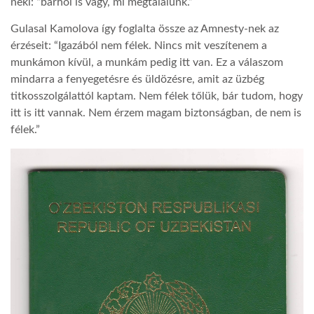
neki: “bárhol is vagy, mi megtalálunk.”
Gulasal Kamolova így foglalta össze az Amnesty-nek az
érzéseit: “Igazából nem félek. Nincs mit veszítenem a
munkámon kívül, a munkám pedig itt van. Ez a válaszom
mindarra a fenyegetésre és üldözésre, amit az üzbég
titkosszolgálattól kaptam. Nem félek tőlük, bár tudom, hogy
itt is itt vannak. Nem érzem magam biztonságban, de nem is
félek.”