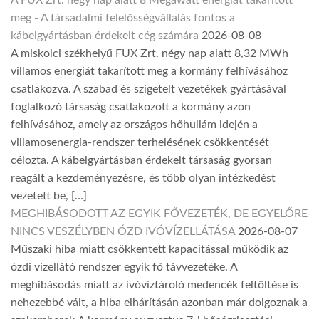
meg - A társadalmi felelősségvállalás fontos a
kábelgyártásban érdekelt cég számára
2026-08-08
A miskolci székhelyű FUX Zrt. négy nap alatt 8,32 MWh
villamos energiát takarított meg a kormány felhívásához
csatlakozva. A szabad és szigetelt vezetékek gyártásával
foglalkozó társaság csatlakozott a kormány azon
felhívásához, amely az országos hőhullám idején a
villamosenergia-rendszer terhelésének csökkentését
célozta. A kábelgyártásban érdekelt társaság gyorsan
reagált a kezdeményezésre, és több olyan intézkedést
vezetett be, […]
MEGHIBÁSODOTT AZ EGYIK FŐVEZETÉK, DE EGYELŐRE
NINCS VESZÉLYBEN ÓZD IVÓVÍZELLÁTÁSA
2026-08-07
Műszaki hiba miatt csökkentett kapacitással működik az
ózdi vízellátó rendszer egyik fő távvezetéke. A
meghibásodás miatt az ivóvíztároló medencék feltöltése is
nehezebbé vált, a hiba elhárításán azonban már dolgoznak a