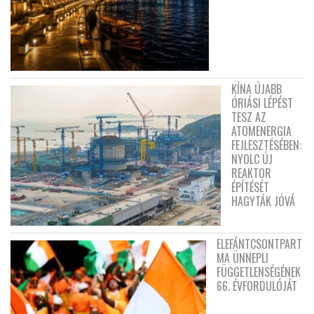
KÍNA ÚJABB
ÓRIÁSI LÉPÉST
TESZ AZ
ATOMENERGIA
FEJLESZTÉSÉBEN:
NYOLC ÚJ
REAKTOR
ÉPÍTÉSÉT
HAGYTÁK JÓVÁ
ELEFÁNTCSONTPART
MA ÜNNEPLI
FÜGGETLENSÉGÉNEK
66. ÉVFORDULÓJÁT