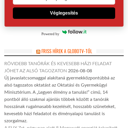
Véglegesítés
Powered by
FRISS HÍREK A GLOBOTV-TŐL
RÖVIDEBB TANÓRÁK ÉS KEVESEBB HÁZI FELADAT
JÖHET AZ ALSÓ TAGOZATON
2026-08-08
Új javaslatcsomaggal alakítaná gyermekközpontúbbá az
alsó tagozatos oktatást az Oktatási és Gyermekügyi
Minisztérium. A „Legyen élmény a tanulás!” című, 14
pontból álló szakmai ajánlás többek között a tanórák
hosszának rugalmasabb kezelését, hosszabb szüneteket,
kevesebb házi feladatot és élményalapú tanulást is
szorgalmaz.
A FUX Zrt. négy nap alatt 8 Megawatt energiát takarított