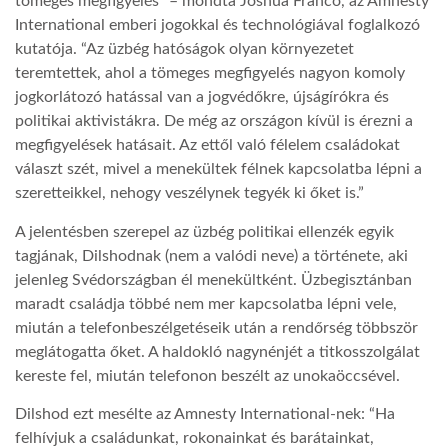
tömeges megfigyelés” – mondta Joshua Franco, az Amnesty
International emberi jogokkal és technológiával foglalkozó
kutatója. “Az üzbég hatóságok olyan környezetet
teremtettek, ahol a tömeges megfigyelés nagyon komoly
jogkorlátozó hatással van a jogvédőkre, újságírókra és
politikai aktivistákra. De még az országon kívül is érezni a
megfigyelések hatásait. Az ettől való félelem családokat
választ szét, mivel a menekültek félnek kapcsolatba lépni a
szeretteikkel, nehogy veszélynek tegyék ki őket is.”
A jelentésben szerepel az üzbég politikai ellenzék egyik
tagjának, Dilshodnak (nem a valódi neve) a története, aki
jelenleg Svédországban él menekültként. Üzbegisztánban
maradt családja többé nem mer kapcsolatba lépni vele,
miután a telefonbeszélgetéseik után a rendőrség többször
meglátogatta őket. A haldokló nagynénjét a titkosszolgálat
kereste fel, miután telefonon beszélt az unokaöccsével.
Dilshod ezt mesélte az Amnesty International-nek: “Ha
felhívjuk a családunkat, rokonainkat és barátainkat,