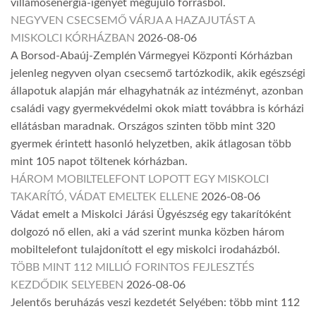
villamosenergia-igényét megújuló forrásból.
NEGYVEN CSECSEMŐ VÁRJA A HAZAJUTÁST A
MISKOLCI KÓRHÁZBAN
2026-08-06
A Borsod-Abaúj-Zemplén Vármegyei Központi Kórházban
jelenleg negyven olyan csecsemő tartózkodik, akik egészségi
állapotuk alapján már elhagyhatnák az intézményt, azonban
családi vagy gyermekvédelmi okok miatt továbbra is kórházi
ellátásban maradnak. Országos szinten több mint 320
gyermek érintett hasonló helyzetben, akik átlagosan több
mint 105 napot töltenek kórházban.
HÁROM MOBILTELEFONT LOPOTT EGY MISKOLCI
TAKARÍTÓ, VÁDAT EMELTEK ELLENE
2026-08-06
Vádat emelt a Miskolci Járási Ügyészség egy takarítóként
dolgozó nő ellen, aki a vád szerint munka közben három
mobiltelefont tulajdonított el egy miskolci irodaházból.
TÖBB MINT 112 MILLIÓ FORINTOS FEJLESZTÉS
KEZDŐDIK SELYEBEN
2026-08-06
Jelentős beruházás veszi kezdetét Selyében: több mint 112