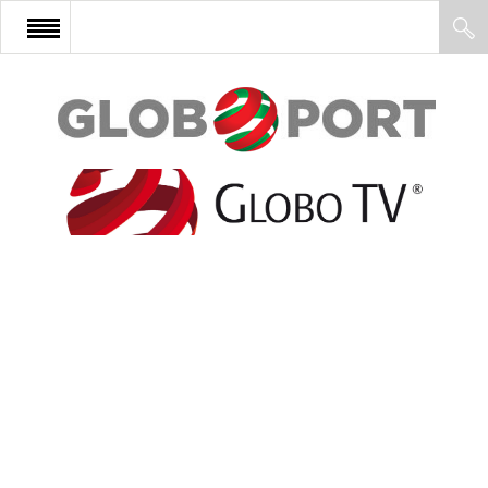
FŐOLDAL
AFRIKA
EURÓPA
ÁZSIA
ÉSZAK-AMERIKA
LATIN-AMERIKA