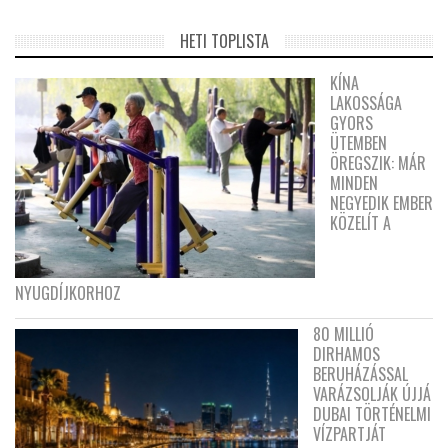
HETI TOPLISTA
KÍNA
LAKOSSÁGA
GYORS
ÜTEMBEN
ÖREGSZIK: MÁR
MINDEN
NEGYEDIK EMBER
KÖZELÍT A
NYUGDÍJKORHOZ
80 MILLIÓ
DIRHAMOS
BERUHÁZÁSSAL
VARÁZSOLJÁK ÚJJÁ
DUBAI TÖRTÉNELMI
VÍZPARTJÁT