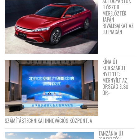
AUTÓGYÁRTÓK
ELŐSZÖR
MEGELŐZTÉK
JAPÁN
RIVÁLISAIKAT AZ
EU PIACÁN
KÍNA ÚJ
KORSZAKOT
NYITOTT:
MEGNYÍLT AZ
ORSZÁG ELSŐ
ŰR-
SZÁMÍTÁSTECHNIKAI INNOVÁCIÓS KÖZPONTJA
TANZÁNIA ÚJ