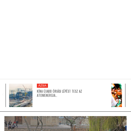
KÖZEL-KELET
AUSZTRÁLIA
A VILÁG ITTHON
MÉDIA
ÁZSIA
KÍNA ÚJABB ÓRIÁSI LÉPÉST TESZ AZ
ATOMENERGIA…
GLOBOTV BP
HÍR3D