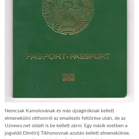
Nemcsak Kamolovának és más újságíróknak kellett
elmenekülni otthonról az emailezés feltörése után, de az
Uznews.net oldalt is be kellett zárni. Egy másik esetben a
jogvédő Dimitrij Tikhonovnak azután kellett elmenekülnie,