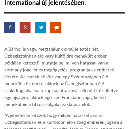
International új jelentésében.
LATIMO.HU
GLOBOBOOK
A Bárhol is vagy, megtalálunk című jelentés hét,
Üzbegisztánban élő vagy külföldre menekült ember
példáján keresztül mutatja be, milyen hatással van a
kormány jogellenes megfigyelési programja az emberek
életére. Az esetek között van egy Svédországban élő
menekült története, akinek az Üzbegisztánban élő
családtagjaival való kapcsolattartását ellenőrizték, illetve
egy újságíró, akinek egészen Franciaországig kellett
menekülnie a titkosszolgálat zaklatása elől.
“A jelentés arról szól, hogy milyen hatással van az
Üzbegisztánban és a külföldön élő üzbég emberek jogaira a