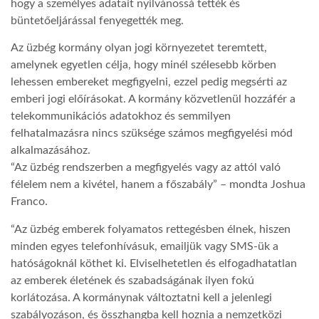
hogy a személyes adatait nyilvánossá tették és
büntetőeljárással fenyegették meg.
Az üzbég kormány olyan jogi környezetet teremtett,
amelynek egyetlen célja, hogy minél szélesebb körben
lehessen embereket megfigyelni, ezzel pedig megsérti az
emberi jogi előírásokat. A kormány közvetlenül hozzáfér a
telekommunikációs adatokhoz és semmilyen
felhatalmazásra nincs szüksége számos megfigyelési mód
alkalmazásához.
“Az üzbég rendszerben a megfigyelés vagy az attól való
félelem nem a kivétel, hanem a főszabály” – mondta Joshua
Franco.
“Az üzbég emberek folyamatos rettegésben élnek, hiszen
minden egyes telefonhívásuk, emailjük vagy SMS-ük a
hatóságoknál köthet ki. Elviselhetetlen és elfogadhatatlan
az emberek életének és szabadságának ilyen fokú
korlátozása. A kormánynak változtatni kell a jelenlegi
szabályozáson, és összhangba kell hoznia a nemzetközi