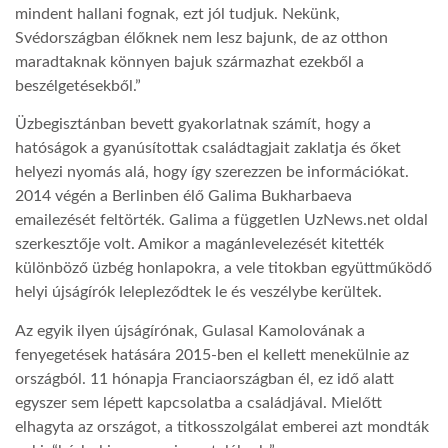
mindent hallani fognak, ezt jól tudjuk. Nekünk,
Svédországban élőknek nem lesz bajunk, de az otthon
maradtaknak könnyen bajuk származhat ezekből a
beszélgetésekből.”
Üzbegisztánban bevett gyakorlatnak számít, hogy a
hatóságok a gyanúsítottak családtagjait zaklatja és őket
helyezi nyomás alá, hogy így szerezzen be információkat.
2014 végén a Berlinben élő Galima Bukharbaeva
emailezését feltörték. Galima a független UzNews.net oldal
szerkesztője volt. Amikor a magánlevelezését kitették
különböző üzbég honlapokra, a vele titokban együttműködő
helyi újságírók lelepleződtek le és veszélybe kerültek.
Az egyik ilyen újságírónak, Gulasal Kamolovának a
fenyegetések hatására 2015-ben el kellett menekülnie az
országból. 11 hónapja Franciaországban él, ez idő alatt
egyszer sem lépett kapcsolatba a családjával. Mielőtt
elhagyta az országot, a titkosszolgálat emberei azt mondták