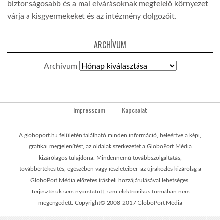
biztonságosabb és a mai elvárásoknak megfelelő környezet
várja a kisgyermekeket és az intézmény dolgozóit.
ARCHÍVUM
Archívum
Impresszum
Kapcsolat
A globoport.hu felületén található minden információ, beleértve a képi,
grafikai megjelenítést, az oldalak szerkezetét a GloboPort Média
kizárólagos tulajdona. Mindennemű továbbszolgáltatás,
továbbértékesítés, egészében vagy részleteiben az újraközlés kizárólag a
GloboPort Média előzetes írásbeli hozzájárulásával lehetséges.
Terjesztésük sem nyomtatott, sem elektronikus formában nem
megengedett. Copyright© 2008-2017 GloboPort Média