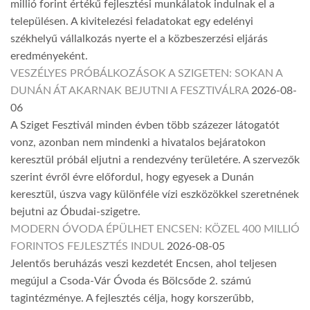
millió forint értékű fejlesztési munkálatok indulnak el a
településen. A kivitelezési feladatokat egy edelényi
székhelyű vállalkozás nyerte el a közbeszerzési eljárás
eredményeként.
VESZÉLYES PRÓBÁLKOZÁSOK A SZIGETEN: SOKAN A
DUNÁN ÁT AKARNAK BEJUTNI A FESZTIVÁLRA
2026-08-
06
A Sziget Fesztivál minden évben több százezer látogatót
vonz, azonban nem mindenki a hivatalos bejáratokon
keresztül próbál eljutni a rendezvény területére. A szervezők
szerint évről évre előfordul, hogy egyesek a Dunán
keresztül, úszva vagy különféle vízi eszközökkel szeretnének
bejutni az Óbudai-szigetre.
MODERN ÓVODA ÉPÜLHET ENCSEN: KÖZEL 400 MILLIÓ
FORINTOS FEJLESZTÉS INDUL
2026-08-05
Jelentős beruházás veszi kezdetét Encsen, ahol teljesen
megújul a Csoda-Vár Óvoda és Bölcsőde 2. számú
tagintézménye. A fejlesztés célja, hogy korszerűbb,