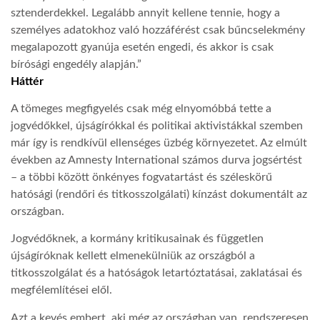
sztenderdekkel. Legalább annyit kellene tennie, hogy a
személyes adatokhoz való hozzáférést csak bűncselekmény
megalapozott gyanúja esetén engedi, és akkor is csak
bírósági engedély alapján.”
Háttér
A tömeges megfigyelés csak még elnyomóbbá tette a
jogvédőkkel, újságírókkal és politikai aktivistákkal szemben
már így is rendkívül ellenséges üzbég környezetet. Az elmúlt
években az Amnesty International számos durva jogsértést
– a többi között önkényes fogvatartást és széleskörű
hatósági (rendőri és titkosszolgálati) kínzást dokumentált az
országban.
Jogvédőknek, a kormány kritikusainak és független
újságíróknak kellett elmenekülniük az országból a
titkosszolgálat és a hatóságok letartóztatásai, zaklatásai és
megfélemlítései elől.
Azt a kevés embert, aki még az országban van, rendszeresen