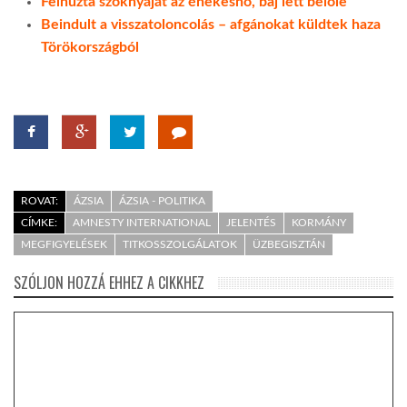
Felhúzta szoknyáját az énekesnő, baj lett belőle
Beindult a visszatoloncolás – afgánokat küldtek haza
Törökországból
ROVAT:
ÁZSIA
ÁZSIA - POLITIKA
CÍMKE:
AMNESTY INTERNATIONAL
JELENTÉS
KORMÁNY
MEGFIGYELÉSEK
TITKOSSZOLGÁLATOK
ÜZBEGISZTÁN
SZÓLJON HOZZÁ EHHEZ A CIKKHEZ