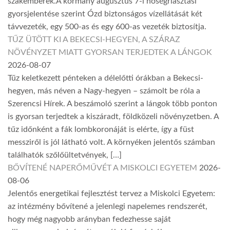
szakemberek.A kormány augusztus 7-i hőségriasztási
gyorsjelentése szerint Ózd biztonságos vízellátását két
távvezeték, egy 500-as és egy 600-as vezeték biztosítja.
TŰZ ÜTÖTT KI A BEKECSI-HEGYEN, A SZÁRAZ
NÖVÉNYZET MIATT GYORSAN TERJEDTEK A LÁNGOK
2026-08-07
Tűz keletkezett pénteken a délelőtti órákban a Bekecsi-
hegyen, más néven a Nagy-hegyen – számolt be róla a
Szerencsi Hírek. A beszámoló szerint a lángok több ponton
is gyorsan terjedtek a kiszáradt, földközeli növényzetben. A
tűz időnként a fák lombkoronáját is elérte, így a füst
messziről is jól látható volt. A környéken jelentős számban
találhatók szőlőültetvények, […]
BŐVÍTENÉ NAPERŐMŰVÉT A MISKOLCI EGYETEM
2026-
08-06
Jelentős energetikai fejlesztést tervez a Miskolci Egyetem:
az intézmény bővítené a jelenlegi napelemes rendszerét,
hogy még nagyobb arányban fedezhesse saját