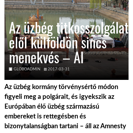
TROPICALMAGAZIN
Az üzbég titkosszolgálat
GLOBOTV
elől külföldön sincs
menekvés – AI
AFRIKA TUDÁSTÁR
A NAP SZÉPE
GLOBOADMIN
2017-03-31
Az üzbég kormány törvénysértő módon
LINKTR.EE
figyeli meg a polgárait, és igyekszik az
Európában élő üzbég származású
GLOBOZSARU
embereket is rettegésben és
bizonytalanságban tartani – áll az Amnesty
DOBRAVERO.HU