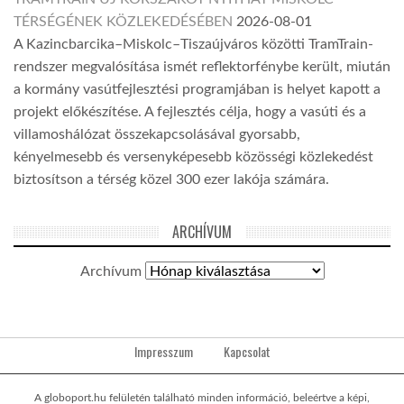
TÉRSÉGÉNEK KÖZLEKEDÉSÉBEN
2026-08-01
A Kazincbarcika–Miskolc–Tiszaújváros közötti TramTrain-
rendszer megvalósítása ismét reflektorfénybe került, miután
a kormány vasútfejlesztési programjában is helyet kapott a
projekt előkészítése. A fejlesztés célja, hogy a vasúti és a
villamoshálózat összekapcsolásával gyorsabb,
kényelmesebb és versenyképesebb közösségi közlekedést
biztosítson a térség közel 300 ezer lakója számára.
ARCHÍVUM
Archívum
Impresszum
Kapcsolat
A globoport.hu felületén található minden információ, beleértve a képi,