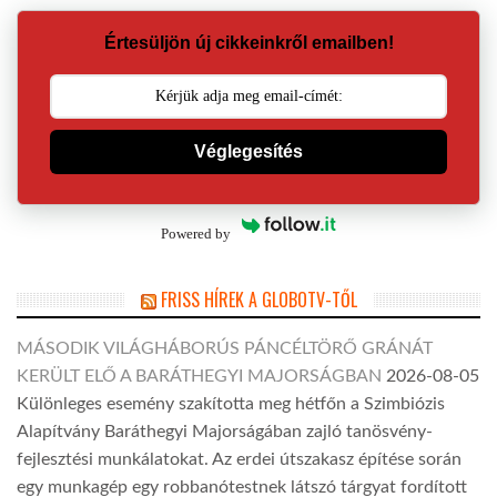
Értesüljön új cikkeinkről emailben!
Véglegesítés
Powered by
FRISS HÍREK A GLOBOTV-TŐL
MÁSODIK VILÁGHÁBORÚS PÁNCÉLTÖRŐ GRÁNÁT
KERÜLT ELŐ A BARÁTHEGYI MAJORSÁGBAN
2026-08-05
Különleges esemény szakította meg hétfőn a Szimbiózis
Alapítvány Baráthegyi Majorságában zajló tanösvény-
fejlesztési munkálatokat. Az erdei útszakasz építése során
egy munkagép egy robbanótestnek látszó tárgyat fordított