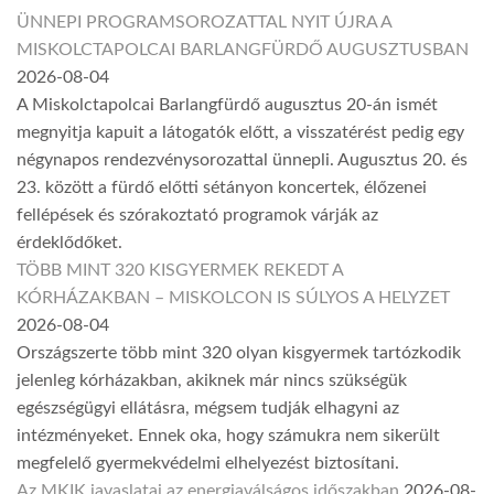
ÜNNEPI PROGRAMSOROZATTAL NYIT ÚJRA A
MISKOLCTAPOLCAI BARLANGFÜRDŐ AUGUSZTUSBAN
2026-08-04
A Miskolctapolcai Barlangfürdő augusztus 20-án ismét
megnyitja kapuit a látogatók előtt, a visszatérést pedig egy
négynapos rendezvénysorozattal ünnepli. Augusztus 20. és
23. között a fürdő előtti sétányon koncertek, élőzenei
fellépések és szórakoztató programok várják az
érdeklődőket.
TÖBB MINT 320 KISGYERMEK REKEDT A
KÓRHÁZAKBAN – MISKOLCON IS SÚLYOS A HELYZET
2026-08-04
Országszerte több mint 320 olyan kisgyermek tartózkodik
jelenleg kórházakban, akiknek már nincs szükségük
egészségügyi ellátásra, mégsem tudják elhagyni az
intézményeket. Ennek oka, hogy számukra nem sikerült
megfelelő gyermekvédelmi elhelyezést biztosítani.
Az MKIK javaslatai az energiaválságos időszakban
2026-08-