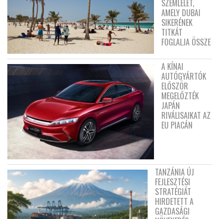
SZEMLÉLET,
AMELY DUBAI
SIKERÉNEK
TITKÁT
FOGLALJA ÖSSZE
A KÍNAI
AUTÓGYÁRTÓK
ELŐSZÖR
MEGELŐZTÉK
JAPÁN
RIVÁLISAIKAT AZ
EU PIACÁN
TANZÁNIA ÚJ
FEJLESZTÉSI
STRATÉGIÁT
HIRDETETT A
GAZDASÁGI