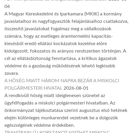
04
A Magyar Kereskedelmi és Iparkamara (MKIK) a kormány
javaslataihoz és nagyfogyasztók felajánlásaihoz csatlakozva,
összesítő javaslatokat fogalmaz meg a vállalkozások
számára, hogy az esetleges áramtermelési kapacitás-
kiesésből eredő ellátási kockázatok kezelése előre
kidolgozott, fokozatos és arányos rendszerben történjen. A
cél az ellátásbiztonság fenntartása, a kritikus ágazatok
védelme és a gazdaság működésének lehető legkisebb
zavara.
A HŐSÉG MIATT HÁROM NAPRA BEZÁR A MISKOLCI
POLGÁRMESTERI HIVATAL
2026-08-01
A rendkívüli hőség miatt ideiglenesen szünetel az
ügyfélfogadás a miskolci polgármesteri hivatalban. Az
önkormányzat tájékoztatása szerint augusztus első hetének
elején különleges munkarendet vezetnek be a dolgozók
egészségének védelme érdekében.
TRAMTRAIN ÚJ KORSZAKOT NYITHAT MISKOLC