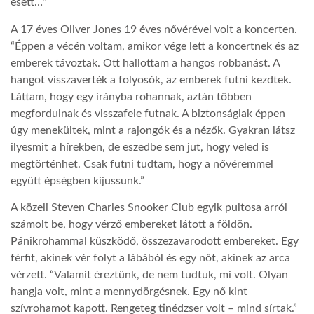
esett…”
A 17 éves Oliver Jones 19 éves nővérével volt a koncerten.
“Éppen a vécén voltam, amikor vége lett a koncertnek és az
emberek távoztak. Ott hallottam a hangos robbanást. A
hangot visszaverték a folyosók, az emberek futni kezdtek.
Láttam, hogy egy irányba rohannak, aztán többen
megfordulnak és visszafele futnak. A biztonságiak éppen
úgy menekültek, mint a rajongók és a nézők. Gyakran látsz
ilyesmit a hírekben, de eszedbe sem jut, hogy veled is
megtörténhet. Csak futni tudtam, hogy a nővéremmel
együtt épségben kijussunk.”
A közeli
Steven Charles Snooker Club egyik pultosa arról
számolt be, hogy vérző embereket látott a földön.
Pánikrohammal küszködő, összezavarodott embereket. Egy
férfit, akinek vér folyt a lábából és egy nőt, akinek az arca
vérzett. “Valamit éreztünk, de nem tudtuk, mi volt. Olyan
hangja volt, mint a mennydörgésnek. Egy nő kint
szívrohamot kapott. Rengeteg tinédzser volt – mind sírtak.”