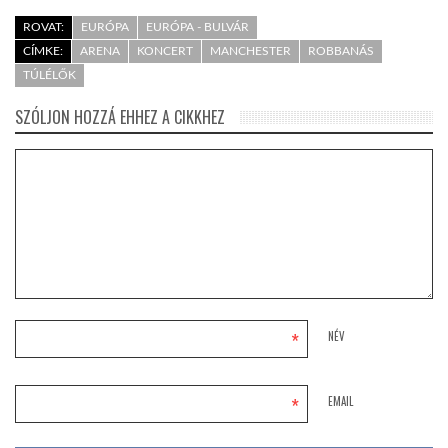
ROVAT:
EURÓPA
EURÓPA - BULVÁR
CÍMKE:
ARENA
KONCERT
MANCHESTER
ROBBANÁS
TÚLÉLŐK
SZÓLJON HOZZÁ EHHEZ A CIKKHEZ
*
NÉV
*
EMAIL