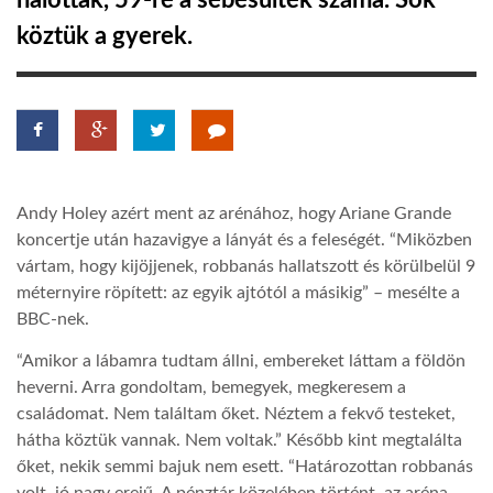
halottak, 59-re a sebesültek száma. Sok
köztük a gyerek.
TROPICALMAGAZIN
GLOBOTV
AFRIKA TUDÁSTÁR
Andy Holey azért ment az arénához, hogy Ariane Grande
koncertje után hazavigye a lányát és a feleségét. “Miközben
A NAP SZÉPE
vártam, hogy kijöjjenek, robbanás hallatszott és körülbelül 9
méternyire röpített: az egyik ajtótól a másikig” – mesélte a
BBC-nek.
LINKTR.EE
“Amikor a lábamra tudtam állni, embereket láttam a földön
heverni. Arra gondoltam, bemegyek, megkeresem a
GLOBOZSARU
családomat. Nem találtam őket. Néztem a fekvő testeket,
hátha köztük vannak. Nem voltak.” Később kint megtalálta
őket, nekik semmi bajuk nem esett. “Határozottan robbanás
DOBRAVERO.HU