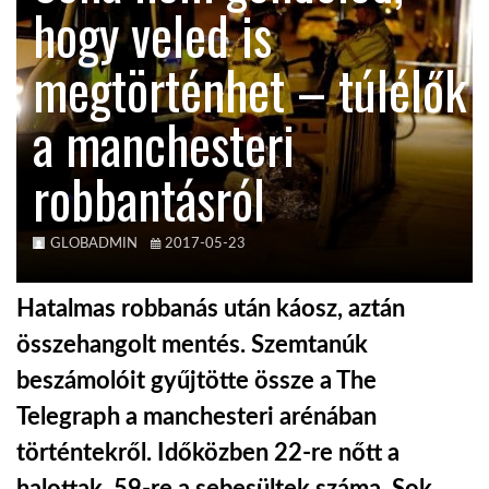
hogy veled is
KÖZEL-KELET
megtörténhet – túlélők
a manchesteri
AUSZTRÁLIA
robbantásról
A VILÁG ITTHON
GLOBADMIN
2017-05-23
MÉDIA
Hatalmas robbanás után káosz, aztán
összehangolt mentés. Szemtanúk
beszámolóit gyűjtötte össze a The
GLOBOTV BP
Telegraph a manchesteri arénában
történtekről. Időközben 22-re nőtt a
HÍR3D