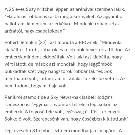
A 26 éves Suzy Mitchell éppen az arénával szemben lakik.
“Hatalmas robbanás rázta meg a környéket. Az ágyamból
hallottam, kimentem az erkélyre. Mindenki rohant el az
arénától, nagy csapatokban.”
R
obert Tempkin (22) , azt mondta a BBC-nek: “Mindenki
kiabált és futott, kabátok és telefonok hevertek a földön. Az
emberek mindent eldobáltak. Volt, aki azt kiabálta, hogy
vért látott, de mások azt mondták, hogy léggömbök
pukkadtak szét vagy hangszórók robbantak fel. Sok
mentőautó volt, láttam, amint valakit kezelésbe vettek. Azt
nem tudom, hogy mi baja volt.”
Pánikról számolt be a Sky News-nak Isabel Hodgins
színésznő is: “Egymást nyomták felfele a lépcsőkön az
emberek. A folyosó tele volt, égésszag és füst terjengett.
Sokkoló volt. Szerencsénk van, hogy épségben kijutottunk.”
Legkevesebb 81 ember ezt nem mondhatja el magáról. A