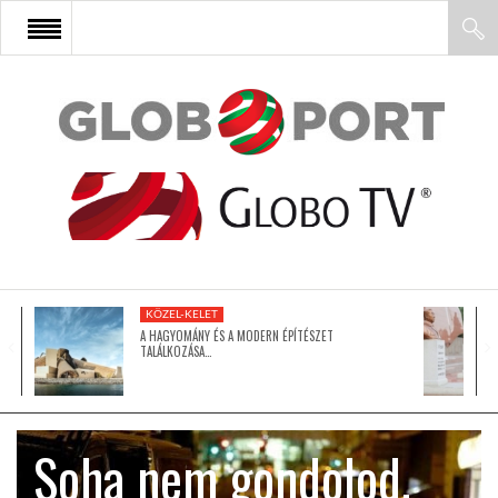
FŐOLDAL
AFRIKA
EURÓPA
KÖZEL-KELET
ÁZSIA
A HAGYOMÁNY ÉS A MODERN ÉPÍTÉSZET
TALÁLKOZÁSA…
ÉSZAK-AMERIKA
Soha nem gondolod,
LATIN-AMERIKA