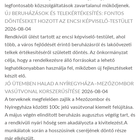
legfontosabb közszolgáltatások zavartalanul működjenek.
ÚJ BERUHÁZÁSOK ÉS TELEKÉRTÉKESÍTÉS: FONTOS
DÖNTÉSEKET HOZOTT AZ ENCSI KÉPVISELŐ-TESTÜLET
2026-08-04
Rendkívüli ülést tartott az encsi képviselő-testület, ahol
több, a város fejlődését érintő beruházásról és lakóövezeti
telkek értékesítéséről született döntés. Az önkormányzat
célja, hogy a rendelkezésre álló forrásokat a lehető
leghatékonyabban használja fel, miközben új fejlesztéseket
készít elő.
JÓ ÜTEMBEN HALAD A NYÍREGYHÁZA–MEZŐZOMBOR
VASÚTVONAL KORSZERŰSÍTÉSE
2026-08-04
A terveknek megfelelően zajlik a Mezőzombor és
Nyíregyháza közötti 100c jelű vasútvonal kiemelt felújítása.
A május végén elindított beruházás augusztus végéig tart, és
a rendkívüli nyári hőség sem akadályozta a kivitelezést.A
munkálatok során a hosszúsínek cseréjének döntő része
már elkészült.