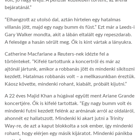
volt, jó nagy erejű. A pénztár közelében történt, az aréna
bejáratánál.”
LATIMO.HU
“Elhangzott az utolsó dal, aztán hirtelen egy hatalmas
villanás jött, majd egy nagy bumm és füst.” Ezt már a Leeds-i
GLOBOBOOK
Gary Walker mondta, akit a lábán eltalált egy repeszdarab.
A felesége a hasán sérült meg. Ők is kint vártak a lányukra.
C
atherine Macfarlane a Reuters-nek idézte fel a
történteket. “Kifelé tartottunk a koncertről és már az
ajtónál jártunk, amikor a robbanás jött és mindenki sikítozni
kezdett. Hatalmas robbanás volt – a mellkasunkban éreztük.
Káosz követte, mindenki rohant, kiabált, próbált kijutni.”
A 22 éves M
ajid Khan a húgával együtt ment Ariane Grande
koncertjére. Ők is kifelé tartottak. “Egy nagy bumm volt és
mindenki futni kezdett felénk az arénának arról az oldaláról,
ahonnét ez hallatszott. Mindenki ki akart jutni a Trinity
Way-re, de azt a kaput blokkolta a sok ember, így mindenki
rohant, hogy elérjen egy másik kijáratot. Mindenki pánikba