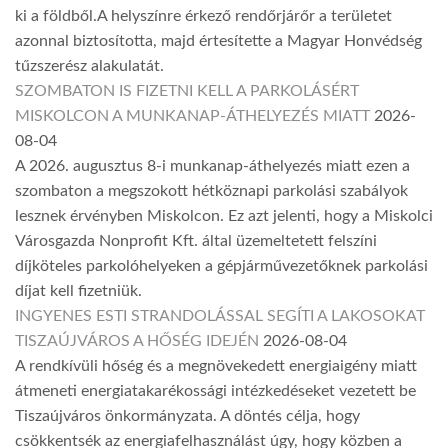
ki a földből.A helyszínre érkező rendőrjárőr a területet
azonnal biztosította, majd értesítette a Magyar Honvédség
tűzszerész alakulatát.
SZOMBATON IS FIZETNI KELL A PARKOLÁSÉRT
MISKOLCON A MUNKANAP-ÁTHELYEZÉS MIATT
2026-
08-04
A 2026. augusztus 8-i munkanap-áthelyezés miatt ezen a
szombaton a megszokott hétköznapi parkolási szabályok
lesznek érvényben Miskolcon. Ez azt jelenti, hogy a Miskolci
Városgazda Nonprofit Kft. által üzemeltetett felszíni
díjköteles parkolóhelyeken a gépjárművezetőknek parkolási
díjat kell fizetniük.
INGYENES ESTI STRANDOLÁSSAL SEGÍTI A LAKOSOKAT
TISZAÚJVÁROS A HŐSÉG IDEJÉN
2026-08-04
A rendkívüli hőség és a megnövekedett energiaigény miatt
átmeneti energiatakarékossági intézkedéseket vezetett be
Tiszaújváros önkormányzata. A döntés célja, hogy
csökkentsék az energiafelhasználást úgy, hogy közben a