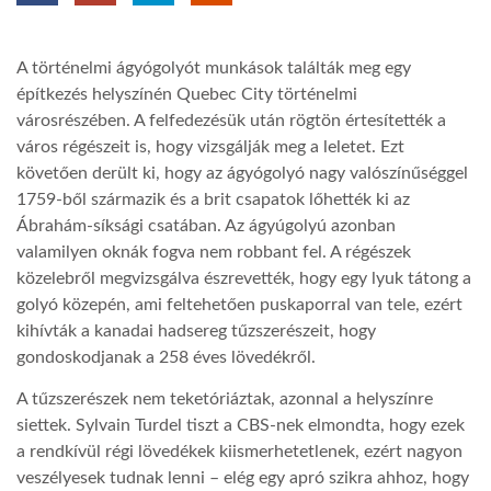
TROPICALMAGAZIN
A történelmi ágyógolyót munkások találták meg egy
építkezés helyszínén Quebec City történelmi
GLOBOTV
városrészében. A felfedezésük után rögtön értesítették a
város régészeit is, hogy vizsgálják meg a leletet. Ezt
követően derült ki, hogy az ágyógolyó nagy valószínűséggel
AFRIKA TUDÁSTÁR
1759-ből származik és a brit csapatok lőhették ki az
Ábrahám-síksági csatában. Az ágyúgolyú azonban
valamilyen oknák fogva nem robbant fel. A régészek
A NAP SZÉPE
közelebről megvizsgálva észrevették, hogy egy lyuk tátong a
golyó közepén, ami feltehetően puskaporral van tele, ezért
LINKTR.EE
kihívták a kanadai hadsereg tűzszerészeit, hogy
gondoskodjanak a 258 éves lövedékről.
GLOBOZSARU
A tűzszerészek nem teketóriáztak, azonnal a helyszínre
siettek. Sylvain Turdel tiszt a CBS-nek elmondta, hogy ezek
a rendkívül régi lövedékek kiismerhetetlenek, ezért nagyon
DOBRAVERO.HU
veszélyesek tudnak lenni – elég egy apró szikra ahhoz, hogy