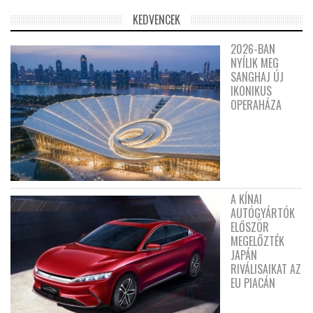
KEDVENCEK
2026-BAN
NYÍLIK MEG
SANGHAJ ÚJ
IKONIKUS
OPERAHÁZA
A KÍNAI
AUTÓGYÁRTÓK
ELŐSZÖR
MEGELŐZTÉK
JAPÁN
RIVÁLISAIKAT AZ
EU PIACÁN