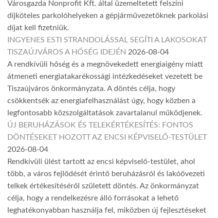
Városgazda Nonprofit Kft. által üzemeltetett felszíni
díjköteles parkolóhelyeken a gépjárművezetőknek parkolási
díjat kell fizetniük.
INGYENES ESTI STRANDOLÁSSAL SEGÍTI A LAKOSOKAT
TISZAÚJVÁROS A HŐSÉG IDEJÉN
2026-08-04
A rendkívüli hőség és a megnövekedett energiaigény miatt
átmeneti energiatakarékossági intézkedéseket vezetett be
Tiszaújváros önkormányzata. A döntés célja, hogy
csökkentsék az energiafelhasználást úgy, hogy közben a
legfontosabb közszolgáltatások zavartalanul működjenek.
ÚJ BERUHÁZÁSOK ÉS TELEKÉRTÉKESÍTÉS: FONTOS
DÖNTÉSEKET HOZOTT AZ ENCSI KÉPVISELŐ-TESTÜLET
2026-08-04
Rendkívüli ülést tartott az encsi képviselő-testület, ahol
több, a város fejlődését érintő beruházásról és lakóövezeti
telkek értékesítéséről született döntés. Az önkormányzat
célja, hogy a rendelkezésre álló forrásokat a lehető
leghatékonyabban használja fel, miközben új fejlesztéseket