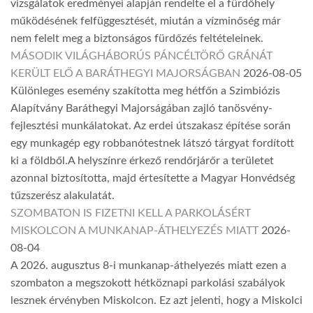
vizsgálatok eredményei alapján rendelte el a fürdőhely
működésének felfüggesztését, miután a vízminőség már
nem felelt meg a biztonságos fürdőzés feltételeinek.
MÁSODIK VILÁGHÁBORÚS PÁNCÉLTÖRŐ GRÁNÁT
KERÜLT ELŐ A BARÁTHEGYI MAJORSÁGBAN
2026-08-05
Különleges esemény szakította meg hétfőn a Szimbiózis
Alapítvány Baráthegyi Majorságában zajló tanösvény-
fejlesztési munkálatokat. Az erdei útszakasz építése során
egy munkagép egy robbanótestnek látszó tárgyat fordított
ki a földből.A helyszínre érkező rendőrjárőr a területet
azonnal biztosította, majd értesítette a Magyar Honvédség
tűzszerész alakulatát.
SZOMBATON IS FIZETNI KELL A PARKOLÁSÉRT
MISKOLCON A MUNKANAP-ÁTHELYEZÉS MIATT
2026-
08-04
A 2026. augusztus 8-i munkanap-áthelyezés miatt ezen a
szombaton a megszokott hétköznapi parkolási szabályok
lesznek érvényben Miskolcon. Ez azt jelenti, hogy a Miskolci