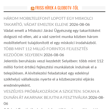
FRISS HÍREK A GLOBOTV-TŐL
HÁROM MOBILTELEFONT LOPOTT EGY MISKOLCI
TAKARÍTÓ, VÁDAT EMELTEK ELLENE
2026-08-06
Vádat emelt a Miskolci Járási Ügyészség egy takarítóként
dolgozó nő ellen, aki a vád szerint munka közben három
mobiltelefont tulajdonított el egy miskolci irodaházból.
TÖBB MINT 112 MILLIÓ FORINTOS FEJLESZTÉS
KEZDŐDIK SELYEBEN
2026-08-06
Jelentős beruházás veszi kezdetét Selyében: több mint 112
millió forint értékű fejlesztési munkálatok indulnak el a
településen. A kivitelezési feladatokat egy edelényi
székhelyű vállalkozás nyerte el a közbeszerzési eljárás
eredményeként.
VESZÉLYES PRÓBÁLKOZÁSOK A SZIGETEN: SOKAN A
DUNÁN ÁT AKARNAK BEJUTNI A FESZTIVÁLRA
2026-08-
06