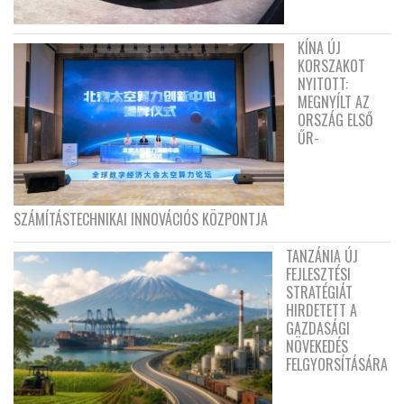
KÍNA ÚJ
KORSZAKOT
NYITOTT:
MEGNYÍLT AZ
ORSZÁG ELSŐ
ŰR-
SZÁMÍTÁSTECHNIKAI INNOVÁCIÓS KÖZPONTJA
TANZÁNIA ÚJ
FEJLESZTÉSI
STRATÉGIÁT
HIRDETETT A
GAZDASÁGI
NÖVEKEDÉS
FELGYORSÍTÁSÁRA