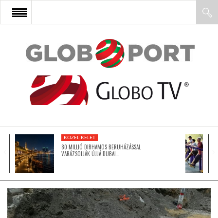
FŐOLDAL
AFRIKA
EURÓPA
KÖZEL-KELET
ÁZSIA
80 MILLIÓ DIRHAMOS BERUHÁZÁSSAL
VARÁZSOLJÁK ÚJJÁ DUBAI…
ÉSZAK-AMERIKA
LATIN-AMERIKA