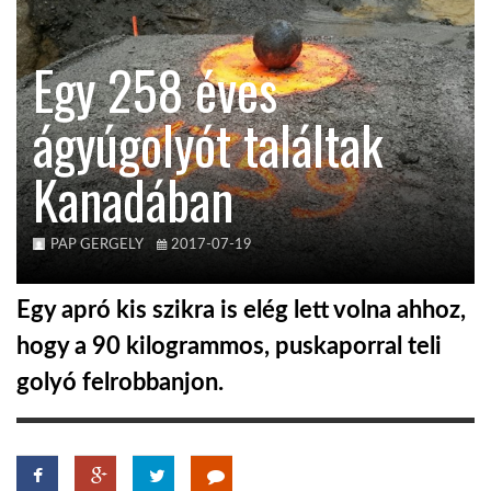
KÖZEL-KELET
Egy 258 éves
ágyúgolyót találtak
AUSZTRÁLIA
Kanadában
A VILÁG ITTHON
PAP GERGELY
2017-07-19
MÉDIA
Egy apró kis szikra is elég lett volna ahhoz,
hogy a 90 kilogrammos, puskaporral teli
golyó felrobbanjon.
GLOBOTV BP
HÍR3D