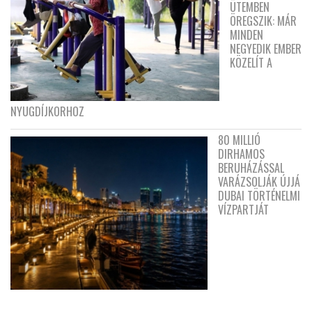
ÜTEMBEN
ÖREGSZIK: MÁR
MINDEN
NEGYEDIK EMBER
KÖZELÍT A
NYUGDÍJKORHOZ
80 MILLIÓ
DIRHAMOS
BERUHÁZÁSSAL
VARÁZSOLJÁK ÚJJÁ
DUBAI TÖRTÉNELMI
VÍZPARTJÁT