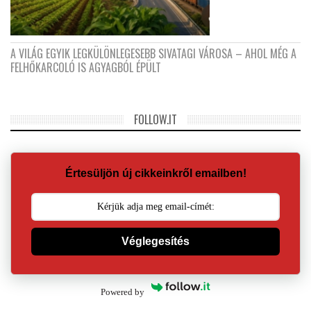
A VILÁG EGYIK LEGKÜLÖNLEGESEBB SIVATAGI VÁROSA – AHOL MÉG A
FELHŐKARCOLÓ IS AGYAGBÓL ÉPÜLT
FOLLOW.IT
Értesüljön új cikkeinkről emailben!
Véglegesítés
Powered by