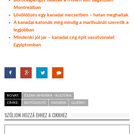
Montreálban
Lövöldözés egy kanadai mecsetben – hatan meghaltak
A kanadai katonák még mindig a marihuánát szeretik a
legjobban
Mindenki jól jár – kanadai cég épít vasútvonalat
Egyiptomban
ROVAT:
ÉSZAK-AMERIKA - KULTÚRA
CÍMKE:
ÁGYÚGOLYÓ
KANADA
QUÉBEC
SZÓLJON HOZZÁ EHHEZ A CIKKHEZ