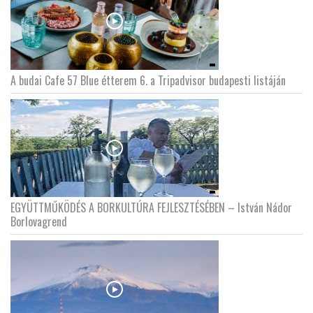
A budai Cafe 57 Blue étterem 6. a Tripadvisor budapesti listáján
EGYÜTTMŰKÖDÉS A BORKULTÚRA FEJLESZTÉSÉBEN – István Nádor
Borlovagrend