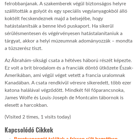
felrobbanjanak. A szakemberek végül biztonságos helyre
szállították a golyót és egy speciális vegyianyagokból álló
LATIMO.HU
koktélt fecskendeznek majd a belsejébe, hogy
hatástalanítsák a benne lévő puskaport. Ha sikerül
GLOBOBOOK
sérülésmentesen és végérvényesen hatástalanítaniuk a
tárgyat, akkor a helyi múzeumnak adományozzák – mondta
a tűzszerész tiszt.
Az Ábrahám-síksági csata a hétéves háború részét képezte.
Ez volt a brit birodalom és a franciák döntő ütközete Észak-
Amerikában, ami végül véget vetett a francia uralomnak
Kanadában. A csata rendkívül véresre sikeredett, több ezer
katona halálával végződött. Mindkét fél főparancsnoka,
James Wolfe és Louis-Joseph de Montcalm tábornok is
elesett a harcokban.
(Visited 2 times, 1 visits today)
Kapcsolódó Cikkek
Borotvapengét találtak a frissen sült bagettben