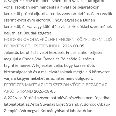
A Sziget Fesztivál minden évben több százezer látogatót
vonz, azonban nem mindenki a hivatalos bejáratokon
keresztül próbál eljutni a rendezvény területére. A szervezők
szerint évről évre előfordul, hogy egyesek a Dunán
keresztül, úszva vagy különféle vízi eszközökkel szeretnének
bejutni az Óbudai-szigetre.
MODERN ÓVODA ÉPÜLHET ENCSEN: KÖZEL 400 MILLIÓ
FORINTOS FEJLESZTÉS INDUL
2026-08-05
Jelentős beruházás veszi kezdetét Encsen, ahol teljesen
megújul a Csoda-Vár Óvoda és Bölcsőde 2. számú
tagintézménye. A fejlesztés célja, hogy korszerűbb,
biztonságosabb és a mai elvárásoknak megfelelő környezet
várja a kisgyermekeket és az intézmény dolgozóit.
FERTŐZÉS MIATT AZ IDEI SZEZON VÉGÉIG BEZÁRT AZ
ARLÓI STRAND
2026-08-05
A 2026-os fürdési szezon hátralévő részében nem fogadhat
látogatókat az Arlói Suvadás Liget Strand. A Borsod-Abaúj-
Zemplén Vármegyei Kormányhivatal laboratóriumi