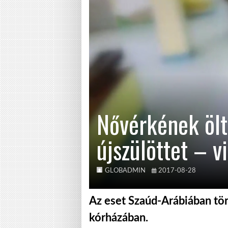
Nővérkének öltö
újszülöttet – v
GLOBADMIN
2017-08-28
Az eset Szaúd-Arábiában tör
kórházában.