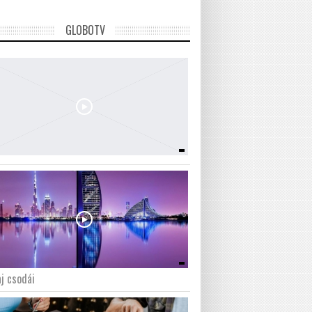
GLOBOTV
j csodái