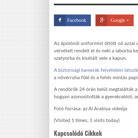
Facebook
Google +
Az ápolónői uniformist öltött nő azzal v
vérvételt rendelt el és neki a laborba ke
szatyorba és kisétált vele a kapun.
A biztonsági kamerák felvételein látszik
a nővérruha fölé és a fehér mintás papí
A rendőrök 24 órán belül megtalálták a
hogyan azonosították a gyerekrablót, a
Fotó forrása: az Al Arabiya videója
(Visited 1 times, 1 visits today)
Kapcsolódó Cikkek