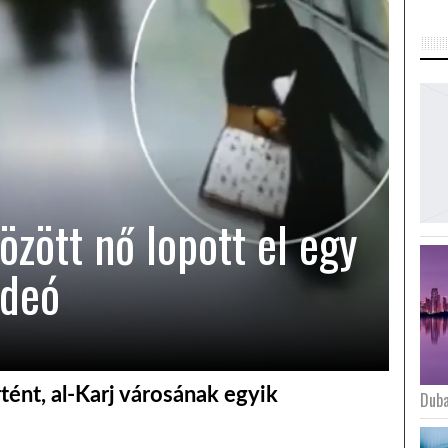
zött nő lopott el egy
ideó
tént, al-Karj városának egyik
Duba