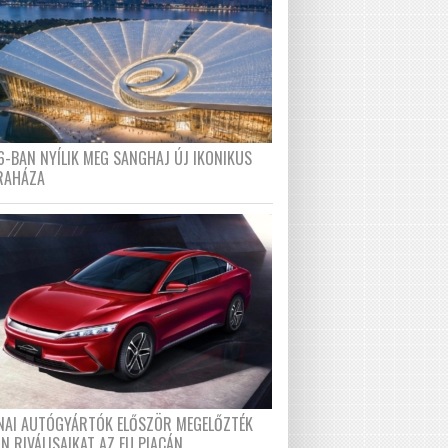
6-BAN NYÍLIK MEG SANGHAJ ÚJ IKONIKUS
RAHÁZA
ÍNAI AUTÓGYÁRTÓK ELŐSZÖR MEGELŐZTÉK
N RIVÁLISAIKAT AZ EU PIACÁN