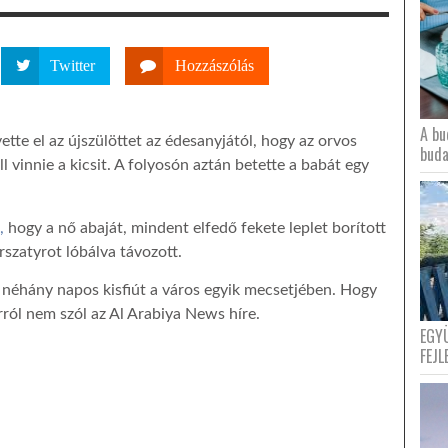
Twitter
Hozzászólás
A bu
ette el az újszülöttet az édesanyjától, hogy az orvos
buda
ll vinnie a kicsit. A folyosón aztán betette a babát egy
,
hogy a nő abaját, mindent elfedő fekete leplet borított
rszatyrot lóbálva távozott.
 néhány napos kisfiút a város egyik mecsetjében. Hogy
rról nem szól az Al Arabiya News híre.
EGY
FEJL