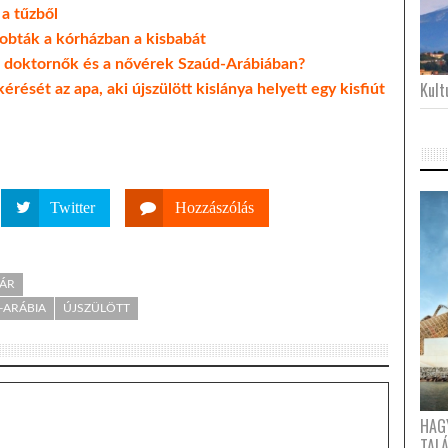
 a tűzből
obták a kórházban a kisbabát
a doktornők és a nővérek Szaúd-Arábiában?
Kultu
rését az apa, aki újszülött kislánya helyett egy kisfiút
Twitter
Hozzászólás
VÁR
-ARÁBIA
ÚJSZÜLÖTT
HAG
TAL