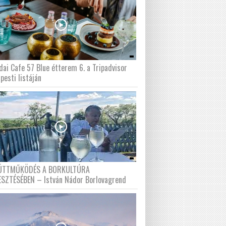
dai Cafe 57 Blue étterem 6. a Tripadvisor
pesti listáján
ÜTTMŰKÖDÉS A BORKULTÚRA
ESZTÉSÉBEN – István Nádor Borlovagrend