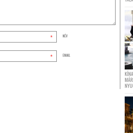
*
NÉV
*
EMAIL
KÍN
MÁR
NYU