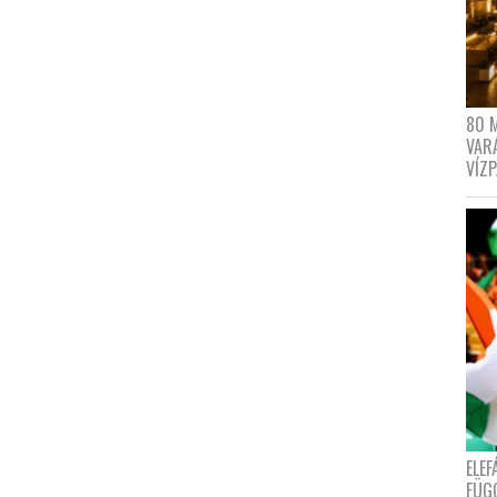
80 
VAR
VÍZ
ELE
FÜG