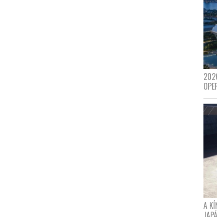
202
OPE
A K
JAPÁ