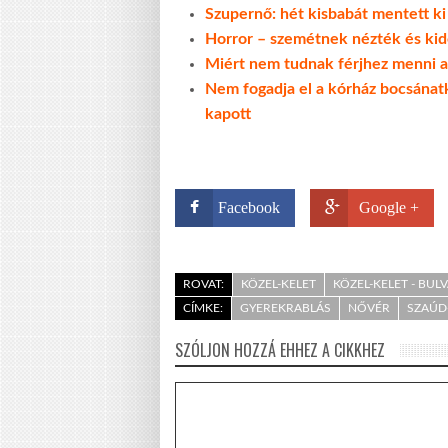
Szupernő: hét kisbabát mentett ki
Horror – szemétnek nézték és kid
Miért nem tudnak férjhez menni 
Nem fogadja el a kórház bocsánatké
kapott
Facebook
Google +
ROVAT:
KÖZEL-KELET
KÖZEL-KELET - BUL
CÍMKE:
GYEREKRABLÁS
NŐVÉR
SZAÚD
SZÓLJON HOZZÁ EHHEZ A CIKKHEZ