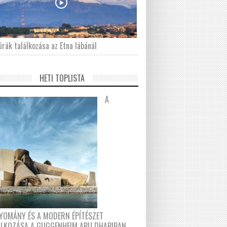
́rák találkozása az Etna lábánál
HETI TOPLISTA
A
YOMÁNY ÉS A MODERN ÉPÍTÉSZET
ÁLKOZÁSA A GUGGENHEIM ABU DHABIBAN