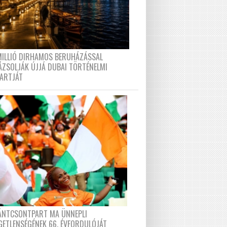
MILLIÓ DIRHAMOS BERUHÁZÁSSAL
ÁZSOLJÁK ÚJJÁ DUBAI TÖRTÉNELMI
PARTJÁT
FÁNTCSONTPART MA ÜNNEPLI
GETLENSÉGÉNEK 66. ÉVFORDULÓJÁT