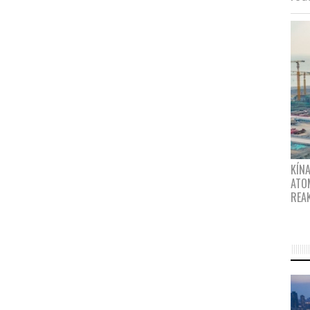
KÍNA
ATO
REA