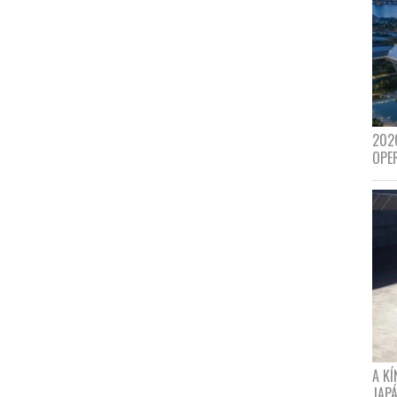
202
OPE
A K
JAPÁ