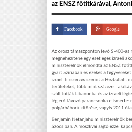
az ENSZ főtitkárával, Antoni
Facebook
Google +
Az orosz támaszponton levő S-400-as r
megnehezítene egy esetleges izraeli akc
miniszterelnök elmondta az ENSZ főtitk
gyárt Szíriában és ezeket a fegyvereket
izraeli hírszerzés szerint a Hezbollah, 
területeket, több mint százezer rakétáv
szállították Libanonba és az izraeli lég
légierő távozó parancsnoka elismerte: m
polgárháború kitörése, vagyis 2011 óta
Benjamin Netanjahu miniszterelnök besz
Szocsiban. A moszkvai sajtó ezzel kapc