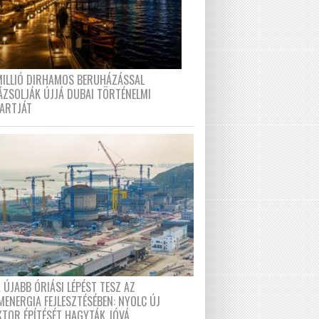
MILLIÓ DIRHAMOS BERUHÁZÁSSAL
ÁZSOLJÁK ÚJJÁ DUBAI TÖRTÉNELMI
PARTJÁT
 ÚJABB ÓRIÁSI LÉPÉST TESZ AZ
MENERGIA FEJLESZTÉSÉBEN: NYOLC ÚJ
KTOR ÉPÍTÉSÉT HAGYTÁK JÓVÁ