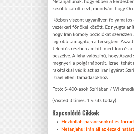
Netanjahunak, hogy ebben a kérdésben I
később cáfolta ezt, mondván, hogy Oros
Közben viszont ugyanilyen folyamatos e
vezérkari főnökei között. Ez nyugtalaní
hogy Irán komoly pozíciókat szerezzen 
legfőbb támogatója a térségben. Aszad
Jelentős részben amiatt, mert Irán és 
beszélve. Aligha valószínű, hogy Aszad 
megnyeri a polgárháborút. Izrael tehá
rakétákkal védik azt az iráni gyárat Szí
Izrael elleni támadásokhoz.
Fotó: S-400-asok Szíriában / Wikime
(Visited 3 times, 1 visits today)
Kapcsolódó Cikkek
Hezbollah-parancsnokot és forradal
Netanjahu: Irán áll az északi hatá