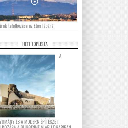
́rák találkozása az Etna lábánál
HETI TOPLISTA
A
YOMÁNY ÉS A MODERN ÉPÍTÉSZET
ÁLKOZÁSA A GUGGENHEIM ABU DHABIBAN