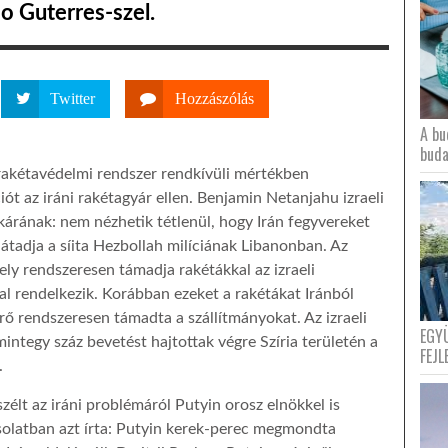
o Guterres-szel.
Twitter
Hozzászólás
A bu
buda
akétavédelmi rendszer rendkívüli mértékben
iót az iráni rakétagyár ellen. Benjamin Netanjahu izraeli
árának: nem nézhetik tétlenül, hogy Irán fegyvereket
 átadja a síita Hezbollah milíciának Libanonban. Az
mely rendszeresen támadja rakétákkal az izraeli
al rendelkezik. Korábban ezeket a rakétákat Iránból
ierő rendszeresen támadta a szállítmányokat. Az izraeli
EGY
integy száz bevetést hajtottak végre Szíria területén a
FEJL
.
élt az iráni problémáról Putyin orosz elnökkel is
solatban azt írta: Putyin kerek-perec megmondta