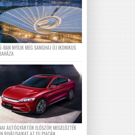
6-BAN NYÍLIK MEG SANGHAJ ÚJ IKONIKUS
RAHÁZA
ÍNAI AUTÓGYÁRTÓK ELŐSZÖR MEGELŐZTÉK
N RIVÁLISAIKAT AZ EU PIACÁN