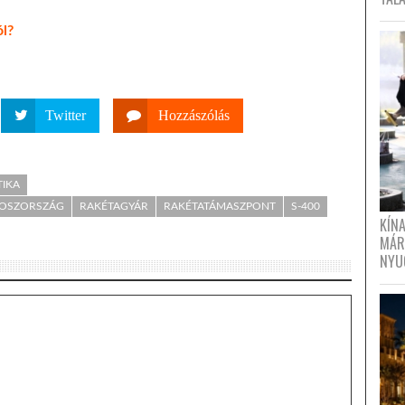
ól?
Twitter
Hozzászólás
TIKA
OSZORSZÁG
RAKÉTAGYÁR
RAKÉTATÁMASZPONT
S-400
KÍN
MÁR
NYU