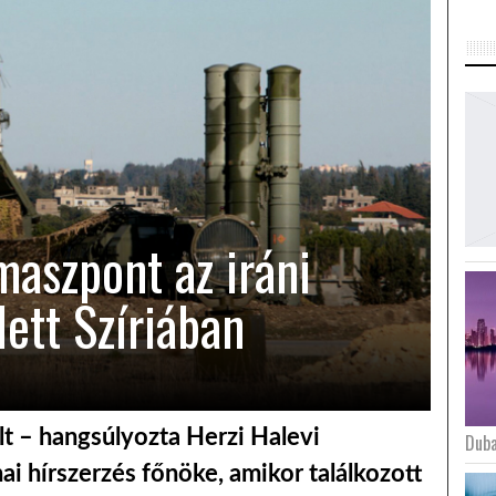
maszpont az iráni
ett Szíriában
lt – hangsúlyozta Herzi Halevi
Duba
nai hírszerzés főnöke, amikor találkozott