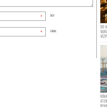
*
NÉV
80 
VAR
*
EMAIL
VÍZ
KÍNA
ATO
REA