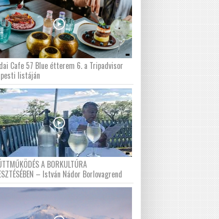
dai Cafe 57 Blue étterem 6. a Tripadvisor
pesti listáján
ÜTTMŰKÖDÉS A BORKULTÚRA
ESZTÉSÉBEN – István Nádor Borlovagrend