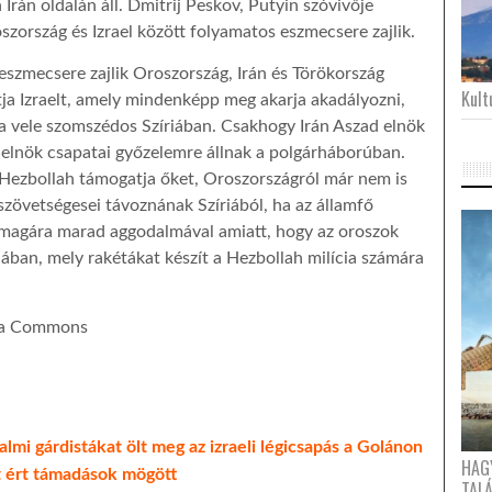
rán oldalán áll. Dmitrij Peskov, Putyin szóvivője
zország és Izrael között folyamatos eszmecsere zajlik.
szmecsere zajlik Oroszország, Irán és Törökország
Kultu
tja Izraelt, amely mindenképp meg akarja akadályozni,
a vele szomszédos Szíriában. Csakhogy Irán Aszad elnök
 elnök csapatai győzelemre állnak a polgárháborúban.
a Hezbollah támogatja őket, Oroszországról már nem is
szövetségesei távoznának Szíriából, ha az államfő
t magára marad aggodalmával amiatt, hogy az oroszok
riában, mely rakétákat készít a Hezbollah milícia számára
dia Commons
mi gárdistákat ölt meg az izraeli légicsapás a Golánon
HAG
rt ért támadások mögött
TAL