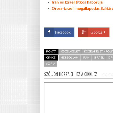
Irán és Izrael titkos háborúja
Orosz-izraeli megállapodás Szíriár
Facebook
Google +
ROVAT:
KÖZEL-KELET
KÖZEL-KELET - POLI
CÍMKE:
HEZBOLLAH
IRÁN
IZRAEL
OR
SZÍRIA
SZÓLJON HOZZÁ EHHEZ A CIKKHEZ