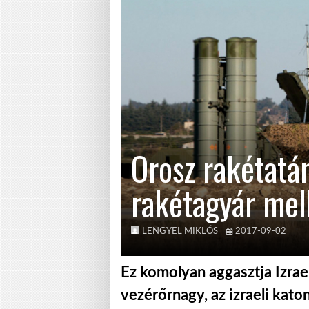
Orosz rakétatá
rakétagyár mell
LENGYEL MIKLÓS
2017-09-02
Ez komolyan aggasztja Izrae
vezérőrnagy, az izraeli kato