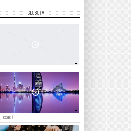
GLOBOTV
j csodái