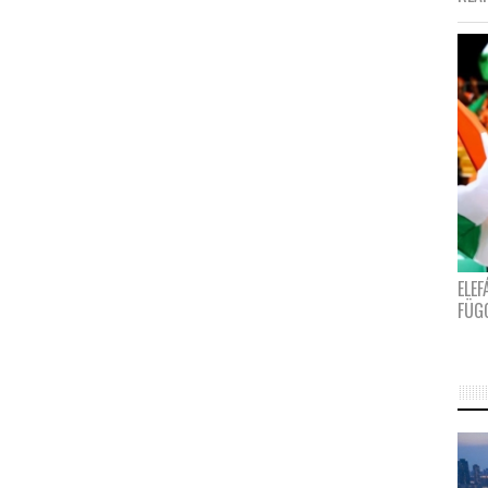
ELE
FÜG