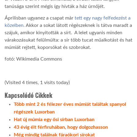
tanúsága szerint mégis így hívták a ház úrnőjét.
LATIMO.HU
Áprilisban ugyanez a csapat már
tett egy nagy felfedezést a
közelben.
Akkor a sokat látott régészeknek is tátva maradt a
szájuk, amikor kinyitották a sírt. A lelet ugyanis minden
GLOBOBOOK
várakozásukat felülmúlta: a sír több tucat műalkotást és hat
múmiát rejtett, koporsókat és szobrokat.
fotó: Wikimedia Commons
(Visited 4 times, 1 visits today)
Kapcsolódó Cikkek
Több mint 2 és félezer éves múmiát találtak spanyol
régészek Luxorban
Hat új múmia egy ősi sírban Luxorban
43 évig élt férfiruhában, hogy dolgozhasson
Még mindig találnak fáraókori sírokat