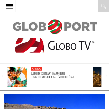
FŐOLDAL
AFRIKA
EURÓPA
AFRIKA
ÁZSIA
ELEFÁNTCSONTPART MA ÜNNEPLI
FÜGGETLENSÉGÉNEK 66. ÉVFORDULÓJÁT
ÉSZAK-AMERIKA
LATIN-AMERIKA