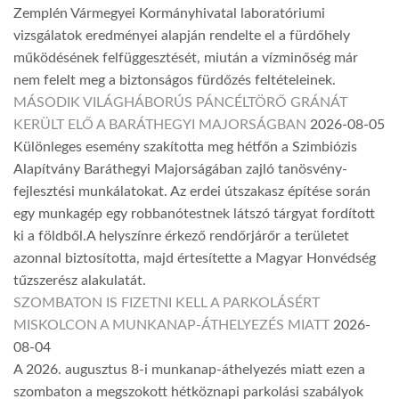
Zemplén Vármegyei Kormányhivatal laboratóriumi
vizsgálatok eredményei alapján rendelte el a fürdőhely
működésének felfüggesztését, miután a vízminőség már
nem felelt meg a biztonságos fürdőzés feltételeinek.
MÁSODIK VILÁGHÁBORÚS PÁNCÉLTÖRŐ GRÁNÁT
KERÜLT ELŐ A BARÁTHEGYI MAJORSÁGBAN
2026-08-05
Különleges esemény szakította meg hétfőn a Szimbiózis
Alapítvány Baráthegyi Majorságában zajló tanösvény-
fejlesztési munkálatokat. Az erdei útszakasz építése során
egy munkagép egy robbanótestnek látszó tárgyat fordított
ki a földből.A helyszínre érkező rendőrjárőr a területet
azonnal biztosította, majd értesítette a Magyar Honvédség
tűzszerész alakulatát.
SZOMBATON IS FIZETNI KELL A PARKOLÁSÉRT
MISKOLCON A MUNKANAP-ÁTHELYEZÉS MIATT
2026-
08-04
A 2026. augusztus 8-i munkanap-áthelyezés miatt ezen a
szombaton a megszokott hétköznapi parkolási szabályok