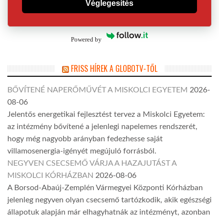
Véglegesítés
Powered by
FRISS HÍREK A GLOBOTV-TŐL
BŐVÍTENÉ NAPERŐMŰVÉT A MISKOLCI EGYETEM
2026-
08-06
Jelentős energetikai fejlesztést tervez a Miskolci Egyetem:
az intézmény bővítené a jelenlegi napelemes rendszerét,
hogy még nagyobb arányban fedezhesse saját
villamosenergia-igényét megújuló forrásból.
NEGYVEN CSECSEMŐ VÁRJA A HAZAJUTÁST A
MISKOLCI KÓRHÁZBAN
2026-08-06
A Borsod-Abaúj-Zemplén Vármegyei Központi Kórházban
jelenleg negyven olyan csecsemő tartózkodik, akik egészségi
állapotuk alapján már elhagyhatnák az intézményt, azonban