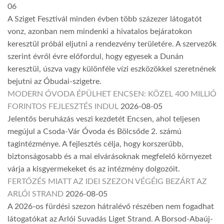
06
A Sziget Fesztivál minden évben több százezer látogatót
vonz, azonban nem mindenki a hivatalos bejáratokon
keresztül próbál eljutni a rendezvény területére. A szervezők
szerint évről évre előfordul, hogy egyesek a Dunán
keresztül, úszva vagy különféle vízi eszközökkel szeretnének
bejutni az Óbudai-szigetre.
MODERN ÓVODA ÉPÜLHET ENCSEN: KÖZEL 400 MILLIÓ
FORINTOS FEJLESZTÉS INDUL
2026-08-05
Jelentős beruházás veszi kezdetét Encsen, ahol teljesen
megújul a Csoda-Vár Óvoda és Bölcsőde 2. számú
tagintézménye. A fejlesztés célja, hogy korszerűbb,
biztonságosabb és a mai elvárásoknak megfelelő környezet
várja a kisgyermekeket és az intézmény dolgozóit.
FERTŐZÉS MIATT AZ IDEI SZEZON VÉGÉIG BEZÁRT AZ
ARLÓI STRAND
2026-08-05
A 2026-os fürdési szezon hátralévő részében nem fogadhat
látogatókat az Arlói Suvadás Liget Strand. A Borsod-Abaúj-