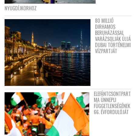
NYUGDÍJKORHOZ
80 MILLIÓ
DIRHAMOS
BERUHÁZÁSSAL
VARÁZSOLJÁK ÚJJÁ
DUBAI TÖRTÉNELMI
VÍZPARTJÁT
ELEFÁNTCSONTPART
MA ÜNNEPLI
FÜGGETLENSÉGÉNEK
66. ÉVFORDULÓJÁT