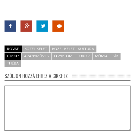
ROVAT:
KÖZEL-KELET
KÖZEL-KELET - KULTÚRA
CÍMKE:
ARANYMŰVES
EGYIPTOM
LUXOR
MÚMIA
SÍR
THÉBA
SZÓLJON HOZZÁ EHHEZ A CIKKHEZ