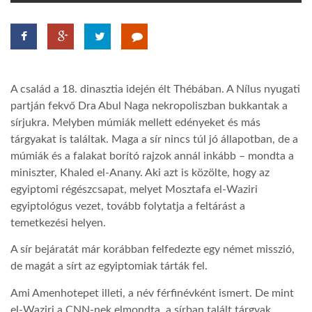
TROPICALMAGAZIN
GLOBOTV
A család a 18. dinasztia idején élt Thébában. A Nílus nyugati
partján fekvő Dra Abul Naga nekropoliszban bukkantak a
AFRIKA TUDÁSTÁR
sírjukra. Melyben múmiák mellett edényeket és más
tárgyakat is találtak. Maga a sír nincs túl jó állapotban, de a
múmiák és a falakat borító rajzok annál inkább – mondta a
A NAP SZÉPE
miniszter, Khaled el-Anany. Aki azt is közölte, hogy az
egyiptomi régészcsapat, melyet Mosztafa el-Waziri
egyiptológus vezet, tovább folytatja a feltárást a
LINKTR.EE
temetkezési helyen.
A sír bejáratát már korábban felfedezte egy német misszió,
GLOBOZSARU
de magát a sírt az egyiptomiak tárták fel.
Ami Amenhotepet illeti, a név férfinévként ismert. De mint
DOBRAVERO.HU
el-Waziri a CNN-nek elmondta, a sírban talált tárgyak