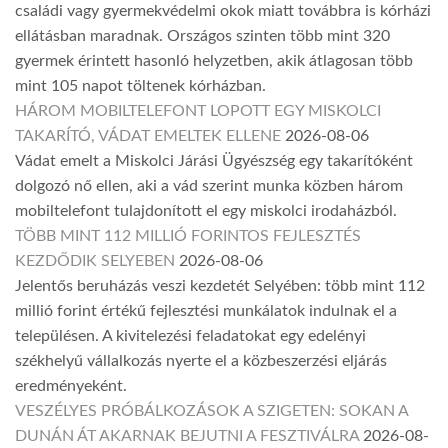
családi vagy gyermekvédelmi okok miatt továbbra is kórházi
ellátásban maradnak. Országos szinten több mint 320
gyermek érintett hasonló helyzetben, akik átlagosan több
mint 105 napot töltenek kórházban.
HÁROM MOBILTELEFONT LOPOTT EGY MISKOLCI
TAKARÍTÓ, VÁDAT EMELTEK ELLENE
2026-08-06
Vádat emelt a Miskolci Járási Ügyészség egy takarítóként
dolgozó nő ellen, aki a vád szerint munka közben három
mobiltelefont tulajdonított el egy miskolci irodaházból.
TÖBB MINT 112 MILLIÓ FORINTOS FEJLESZTÉS
KEZDŐDIK SELYEBEN
2026-08-06
Jelentős beruházás veszi kezdetét Selyében: több mint 112
millió forint értékű fejlesztési munkálatok indulnak el a
településen. A kivitelezési feladatokat egy edelényi
székhelyű vállalkozás nyerte el a közbeszerzési eljárás
eredményeként.
VESZÉLYES PRÓBÁLKOZÁSOK A SZIGETEN: SOKAN A
DUNÁN ÁT AKARNAK BEJUTNI A FESZTIVÁLRA
2026-08-