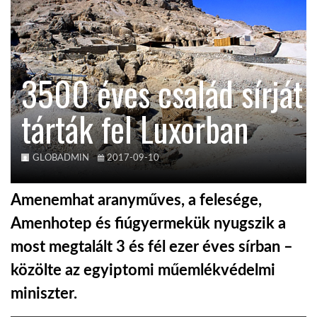
KÖZEL-KELET
3500 éves család sírját
AUSZTRÁLIA
tárták fel Luxorban
A VILÁG ITTHON
GLOBADMIN
2017-09-10
MÉDIA
Amenemhat aranyműves, a felesége,
Amenhotep és fiúgyermekük nyugszik a
most megtalált 3 és fél ezer éves sírban –
GLOBOTV BP
közölte az egyiptomi műemlékvédelmi
miniszter.
HÍR3D