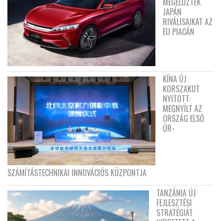
MEGELŐZTÉK
JAPÁN
RIVÁLISAIKAT AZ
EU PIACÁN
KÍNA ÚJ
KORSZAKOT
NYITOTT:
MEGNYÍLT AZ
ORSZÁG ELSŐ
ŰR-
SZÁMÍTÁSTECHNIKAI INNOVÁCIÓS KÖZPONTJA
TANZÁNIA ÚJ
FEJLESZTÉSI
STRATÉGIÁT