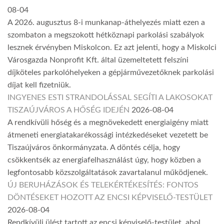
08-04
A 2026. augusztus 8-i munkanap-áthelyezés miatt ezen a
szombaton a megszokott hétköznapi parkolási szabályok
lesznek érvényben Miskolcon. Ez azt jelenti, hogy a Miskolci
Városgazda Nonprofit Kft. által üzemeltetett felszíni
díjköteles parkolóhelyeken a gépjárművezetőknek parkolási
díjat kell fizetniük.
INGYENES ESTI STRANDOLÁSSAL SEGÍTI A LAKOSOKAT
TISZAÚJVÁROS A HŐSÉG IDEJÉN
2026-08-04
A rendkívüli hőség és a megnövekedett energiaigény miatt
átmeneti energiatakarékossági intézkedéseket vezetett be
Tiszaújváros önkormányzata. A döntés célja, hogy
csökkentsék az energiafelhasználást úgy, hogy közben a
legfontosabb közszolgáltatások zavartalanul működjenek.
ÚJ BERUHÁZÁSOK ÉS TELEKÉRTÉKESÍTÉS: FONTOS
DÖNTÉSEKET HOZOTT AZ ENCSI KÉPVISELŐ-TESTÜLET
2026-08-04
Rendkívüli ülést tartott az encsi képviselő-testület, ahol