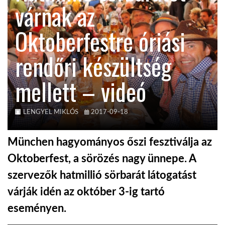
várnak az
KÖZEL-KELET
Oktoberfestre óriási
rendőri készültség
AUSZTRÁLIA
mellett – videó
A VILÁG ITTHON
LENGYEL MIKLÓS
2017-09-18
MÉDIA
München hagyományos őszi fesztiválja az
Oktoberfest, a sörözés nagy ünnepe. A
szervezők hatmillió sörbarát látogatást
GLOBOTV BP
várják idén az október 3-ig tartó
eseményen.
HÍR3D