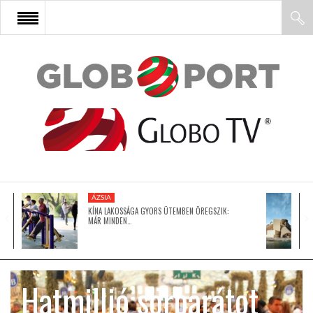
FŐOLDAL
AFRIKA
EURÓPA
ÁZSIA
ÁZSIA
KÍNA LAKOSSÁGA GYORS ÜTEMBEN ÖREGSZIK:
MÁR MINDEN…
ÉSZAK-AMERIKA
Hatmillió sörbarátot
LATIN-AMERIKA