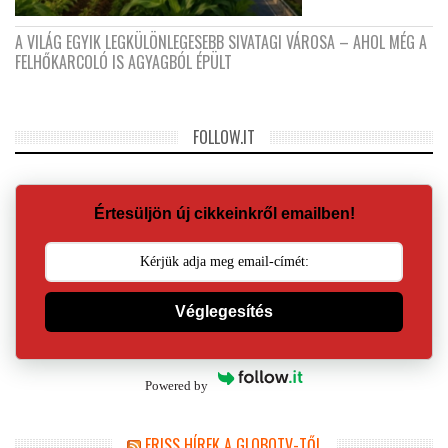
A VILÁG EGYIK LEGKÜLÖNLEGESEBB SIVATAGI VÁROSA – AHOL MÉG A
FELHŐKARCOLÓ IS AGYAGBÓL ÉPÜLT
FOLLOW.IT
Értesüljön új cikkeinkről emailben!
Véglegesítés
Powered by
FRISS HÍREK A GLOBOTV-TŐL