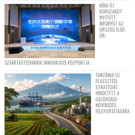
KÍNA ÚJ
KORSZAKOT
NYITOTT:
MEGNYÍLT AZ
ORSZÁG ELSŐ
ŰR-
SZÁMÍTÁSTECHNIKAI INNOVÁCIÓS KÖZPONTJA
TANZÁNIA ÚJ
FEJLESZTÉSI
STRATÉGIÁT
HIRDETETT A
GAZDASÁGI
NÖVEKEDÉS
FELGYORSÍTÁSÁRA