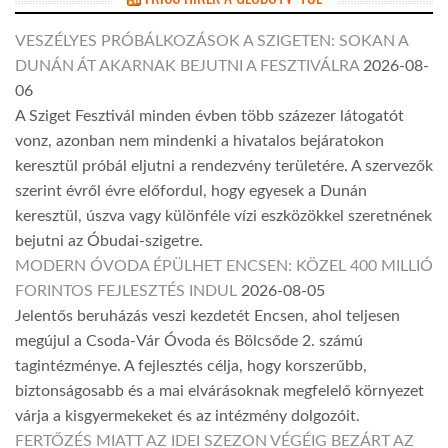
VESZÉLYES PRÓBÁLKOZÁSOK A SZIGETEN: SOKAN A
DUNÁN ÁT AKARNAK BEJUTNI A FESZTIVÁLRA
2026-08-
06
A Sziget Fesztivál minden évben több százezer látogatót
vonz, azonban nem mindenki a hivatalos bejáratokon
keresztül próbál eljutni a rendezvény területére. A szervezők
szerint évről évre előfordul, hogy egyesek a Dunán
keresztül, úszva vagy különféle vízi eszközökkel szeretnének
bejutni az Óbudai-szigetre.
MODERN ÓVODA ÉPÜLHET ENCSEN: KÖZEL 400 MILLIÓ
FORINTOS FEJLESZTÉS INDUL
2026-08-05
Jelentős beruházás veszi kezdetét Encsen, ahol teljesen
megújul a Csoda-Vár Óvoda és Bölcsőde 2. számú
tagintézménye. A fejlesztés célja, hogy korszerűbb,
biztonságosabb és a mai elvárásoknak megfelelő környezet
várja a kisgyermekeket és az intézmény dolgozóit.
FERTŐZÉS MIATT AZ IDEI SZEZON VÉGÉIG BEZÁRT AZ