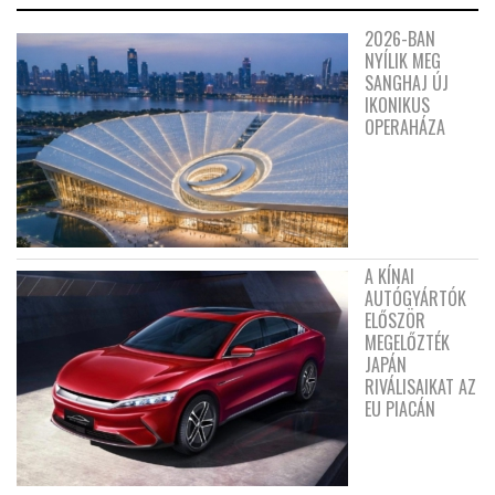
2026-BAN
NYÍLIK MEG
SANGHAJ ÚJ
IKONIKUS
OPERAHÁZA
A KÍNAI
AUTÓGYÁRTÓK
ELŐSZÖR
MEGELŐZTÉK
JAPÁN
RIVÁLISAIKAT AZ
EU PIACÁN