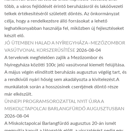
több, a város fejlődését érintő beruházásról és lakóövezeti
telkek értékesítéséről született döntés. Az önkormányzat
célja, hogy a rendelkezésre álló forrásokat a lehető
leghatékonyabban használja fel, miközben új fejlesztéseket
készít elő.
JÓ ÜTEMBEN HALAD A NYÍREGYHÁZA–MEZŐZOMBOR
VASÚTVONAL KORSZERŰSÍTÉSE
2026-08-04
A terveknek megfelelően zajlik a Mezőzombor és
Nyíregyháza közötti 100c jelű vasútvonal kiemelt felújítása.
A május végén elindított beruházás augusztus végéig tart, és
a rendkívüli nyári hőség sem akadályozta a kivitelezést.A
munkálatok során a hosszúsínek cseréjének döntő része
már elkészült.
ÜNNEPI PROGRAMSOROZATTAL NYIT ÚJRA A
MISKOLCTAPOLCAI BARLANGFÜRDŐ AUGUSZTUSBAN
2026-08-04
A Miskolctapolcai Barlangfürdő augusztus 20-án ismét
megnyitja kapuit a látogatók előtt, a visszatérést pedig egy