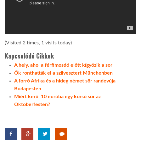
LATIMO.HU
GLOBOBOOK
(Visited 2 times, 1 visits today)
Kapcsolódó Cikkek
A hely, ahol a férfimosdó előtt kígyózik a sor
Ők ronthatták el a szilvesztert Münchenben
A forró Afrika és a hideg német sör randevúja
Budapesten
Miért kerül 10 euróba egy korsó sör az
Oktoberfesten?