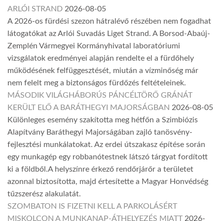
ARLÓI STRAND
2026-08-05
A 2026-os fürdési szezon hátralévő részében nem fogadhat
látogatókat az Arlói Suvadás Liget Strand. A Borsod-Abaúj-
Zemplén Vármegyei Kormányhivatal laboratóriumi
vizsgálatok eredményei alapján rendelte el a fürdőhely
működésének felfüggesztését, miután a vízminőség már
nem felelt meg a biztonságos fürdőzés feltételeinek.
MÁSODIK VILÁGHÁBORÚS PÁNCÉLTÖRŐ GRÁNÁT
KERÜLT ELŐ A BARÁTHEGYI MAJORSÁGBAN
2026-08-05
Különleges esemény szakította meg hétfőn a Szimbiózis
Alapítvány Baráthegyi Majorságában zajló tanösvény-
fejlesztési munkálatokat. Az erdei útszakasz építése során
egy munkagép egy robbanótestnek látszó tárgyat fordított
ki a földből.A helyszínre érkező rendőrjárőr a területet
azonnal biztosította, majd értesítette a Magyar Honvédség
tűzszerész alakulatát.
SZOMBATON IS FIZETNI KELL A PARKOLÁSÉRT
MISKOLCON A MUNKANAP-ÁTHELYEZÉS MIATT
2026-