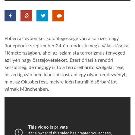
TROPICALMAGAZIN
GLOBOTV
Ebben az évben két különlegessége van a sörözés nagy
ünnepének: szeptember 24-én rendezik meg a választásokat
AFRIKA TUDÁSTÁR
Németországban, ahol az iszlamista terrorizmus fenyegeti
az ilyen nagy összejöveteleket. Ezért óriási a rendőri
készültség, de még így is fő a terrorelhárító szolgálat feje,
A NAP SZÉPE
hiszen igazán nem lehet biztosítani egy olyan rendezvényt,
mint az Oktoberfest, melyre idén hatmillió sörbarátot
várnak Münchenben.
LINKTR.EE
GLOBOZSARU
DOBRAVERO.HU