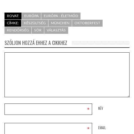
ROVAT:
EURÓPA
EURÓPA - ÉLETMÓD
CÍMKE:
KÉSZÜLTSÉG
MÜNCHEN
OKTOBERFEST
RENDŐRSÉG
SÖR
VÁLASZTÁS
SZÓLJON HOZZÁ EHHEZ A CIKKHEZ
*
NÉV
*
EMAIL