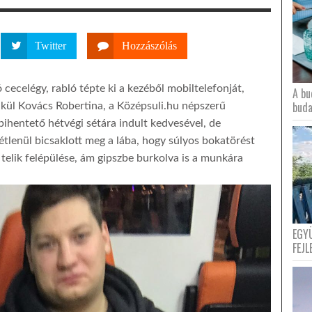
Twitter
Hozzászólás
cecelégy, rabló tépte ki a kezéből mobiltelefonját,
A bu
buda
lkül Kovács Robertina, a Középsuli.hu népszerű
pihentető hétvégi sétára indult kedvesével, de
étlenül bicsaklott meg a lába, hogy súlyos bokatörést
telik felépülése, ám gipszbe burkolva is a munkára
EGY
FEJL