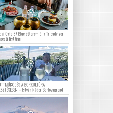
dai Cafe 57 Blue étterem 6. a Tripadvisor
pesti listáján
ÜTTMŰKÖDÉS A BORKULTÚRA
ESZTÉSÉBEN – István Nádor Borlovagrend