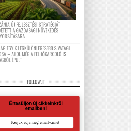
ÁNIA ÚJ FEJLESZTÉSI STRATÉGIÁT
DETETT A GAZDASÁGI NÖVEKEDÉS
GYORSÍTÁSÁRA
LÁG EGYIK LEGKÜLÖNLEGESEBB SIVATAGI
OSA – AHOL MÉG A FELHŐKARCOLÓ IS
AGBÓL ÉPÜLT
FOLLOW.IT
Értesüljön új cikkeinkről
emailben!