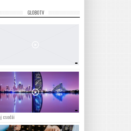
GLOBOTV
j csodái