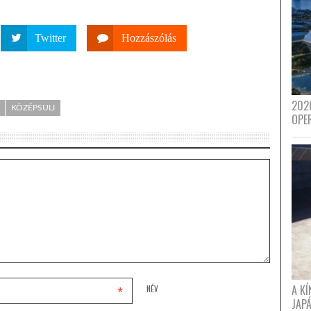
Twitter
Hozzászólás
202
KÖZÉPSULI
OPE
A K
*
NÉV
JAPÁ