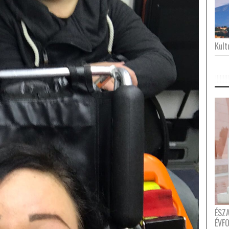
Kultu
ÉSZ
ÉVF