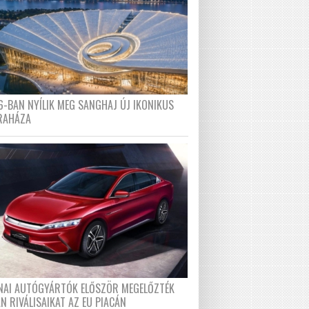
6-BAN NYÍLIK MEG SANGHAJ ÚJ IKONIKUS
RAHÁZA
ÍNAI AUTÓGYÁRTÓK ELŐSZÖR MEGELŐZTÉK
N RIVÁLISAIKAT AZ EU PIACÁN