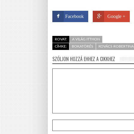
Facebook
Google +
ROVAT:
A VILÁG ITTHON
CÍMKE:
BOKATÖRÉS
KOVÁCS ROBERTINA
SZÓLJON HOZZÁ EHHEZ A CIKKHEZ