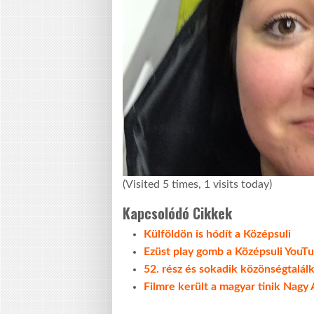
(Visited 5 times, 1 visits today)
Kapcsolódó Cikkek
Külföldön is hódít a Középsuli
Ezüst play gomb a Középsuli YouT
52. rész és sokadik közönségtalál
Filmre került a magyar tinik Nagy 