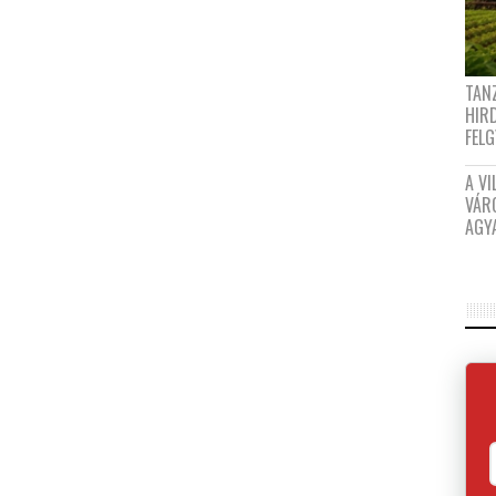
TANZ
HIR
FEL
A VI
VÁR
AGY