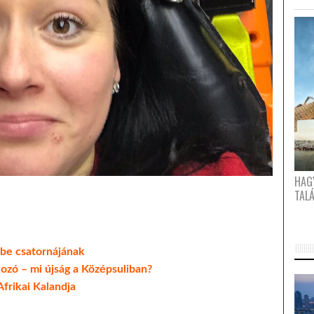
HAG
TAL
ube csatornájának
kozó – mi újság a Középsuliban?
Afrikai Kalandja