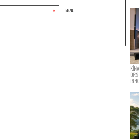
*
EMAIL
KÍN
ORS
INN