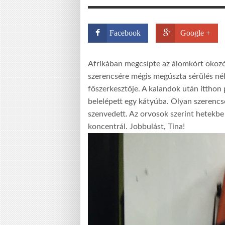
Facebook
Google +
Afrikában megcsípte az álomkórt okozó 
szerencsére mégis megúszta sérülés né
főszerkesztője. A kalandok után itthon 
belelépett egy kátyúba. Olyan szerencs
szenvedett. Az orvosok szerint hetekbe 
koncentrál. Jobbulást, Tina!