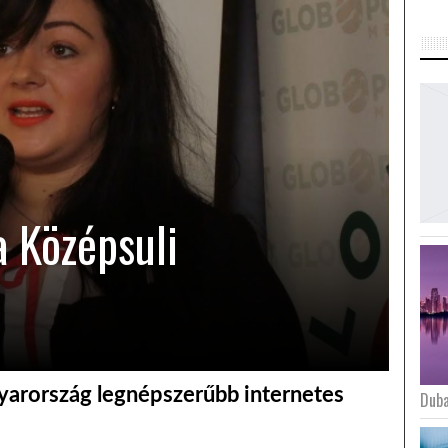
a Középsuli
arország legnépszerűbb internetes
Duba