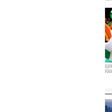
ELE
FÜG