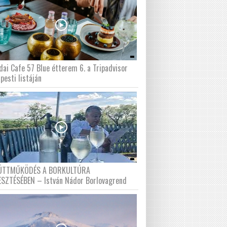
dai Cafe 57 Blue étterem 6. a Tripadvisor
pesti listáján
ÜTTMŰKÖDÉS A BORKULTÚRA
ESZTÉSÉBEN – István Nádor Borlovagrend