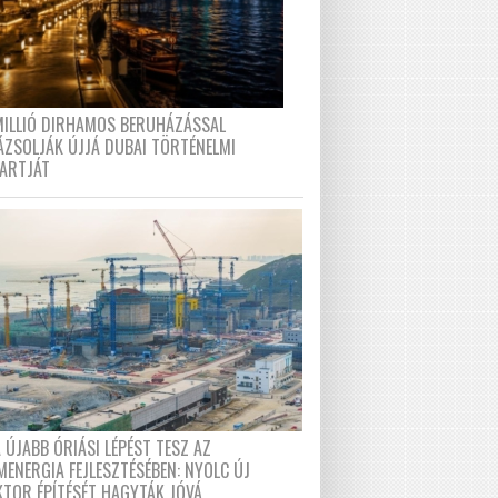
MILLIÓ DIRHAMOS BERUHÁZÁSSAL
ÁZSOLJÁK ÚJJÁ DUBAI TÖRTÉNELMI
PARTJÁT
 ÚJABB ÓRIÁSI LÉPÉST TESZ AZ
MENERGIA FEJLESZTÉSÉBEN: NYOLC ÚJ
KTOR ÉPÍTÉSÉT HAGYTÁK JÓVÁ