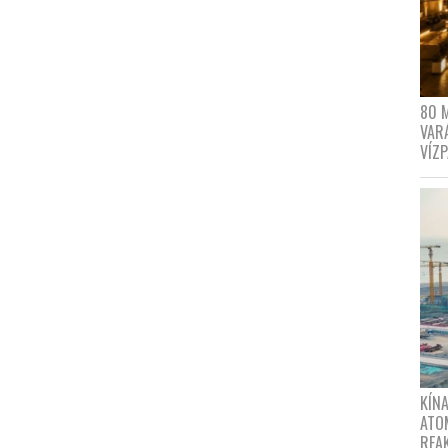
80 
VAR
VÍZ
KÍNA
ATO
REA