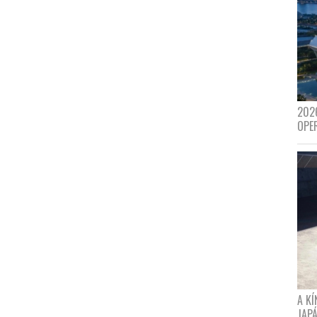
202
OPE
A K
JAPÁ