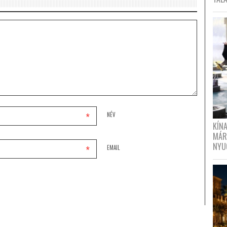
*
NÉV
KÍN
MÁR
NYU
*
EMAIL