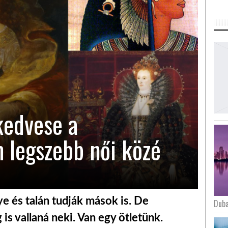
kedvese a
m legszebb női közé
ye és talán tudják mások is. De
Duba
is vallaná neki. Van egy ötletünk.