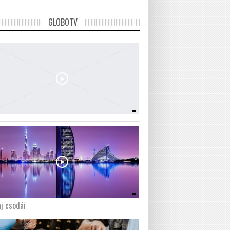
GLOBOTV
j csodái