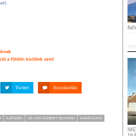
eti.
Kultu
óknak
ül a földön kívüliek sem!
Twitter
Hozzászólás
I
AJÁNDÉK
DR. KISS RÓBERT RICHARD
KARÁCSONY
HAG
TAL