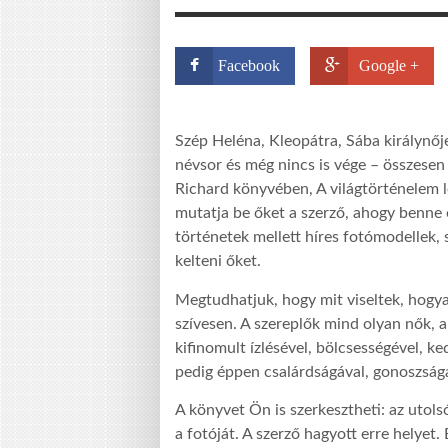
Facebook
Google +
Szép Heléna, Kleopátra, Sába királynő
névsor és még nincs is vége – összese
Richard könyvében, A világtörténelem 
mutatja be őket a szerző, ahogy benne 
történetek mellett híres fotómodellek, 
kelteni őket.
Megtudhatjuk, hogy mit viseltek, hogya
szívesen. A szereplők mind olyan nők, a
kifinomult ízlésével, bölcsességével, ked
pedig éppen csalárdságával, gonoszságá
A könyvet Ön is szerkesztheti: az utolsó
a fotóját. A szerző hagyott erre helyet