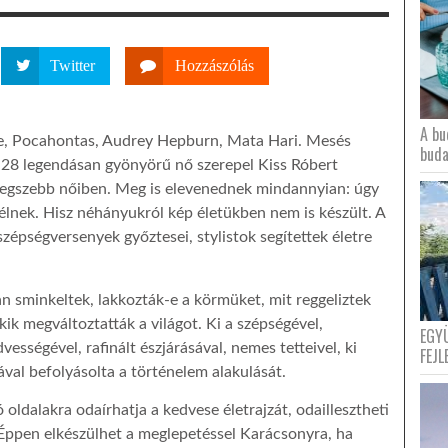
Twitter
Hozzászólás
A bu
je, Pocahontas, Audrey Hepburn, Mata Hari. Mesés
buda
n 28 legendásan gyönyörű nő szerepel Kiss Róbert
legszebb nőiben. Meg is elevenednek mindannyian: úgy
élnek. Hisz néhányukról kép életükben nem is készült. A
szépségversenyek győztesei, stylistok segítettek életre
n sminkeltek, lakkozták-e a körmüket, mit reggeliztek
kik megváltoztatták a világot. Ki a szépségével,
EGY
vességével, rafinált észjárásával, nemes tetteivel, ki
FEJL
val befolyásolta a történelem alakulását.
 oldalakra odaírhatja a kedvese életrajzát, odaillesztheti
. Éppen elkészülhet a meglepetéssel Karácsonyra, ha