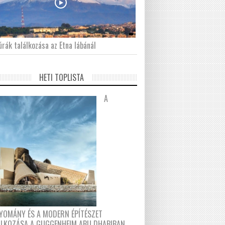
́rák találkozása az Etna lábánál
HETI TOPLISTA
A
YOMÁNY ÉS A MODERN ÉPÍTÉSZET
ÁLKOZÁSA A GUGGENHEIM ABU DHABIBAN