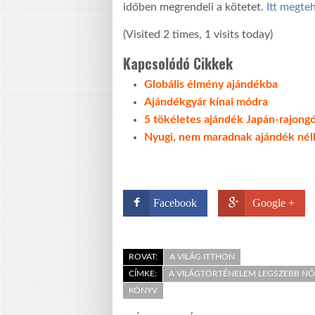
időben megrendeli a kötetet.
Itt megteh
(Visited 2 times, 1 visits today)
Kapcsolódó Cikkek
Globális élmény ajándékba
Ajándékgyár kínai módra
5 tökéletes ajándék Japán-rajong
Nyugi, nem maradnak ajándék nélk
Facebook
Google +
ROVAT:
A VILÁG ITTHON
CÍMKE:
A VILÁGTÖRTÉNELEM LEGSZEBB NŐ
KÖNYV