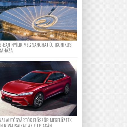
6-BAN NYÍLIK MEG SANGHAJ ÚJ IKONIKUS
RAHÁZA
ÍNAI AUTÓGYÁRTÓK ELŐSZÖR MEGELŐZTÉK
N RIVÁLISAIKAT AZ EU PIACÁN