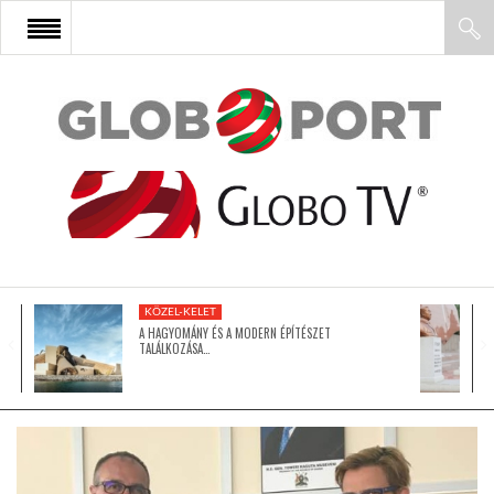
FŐOLDAL
AFRIKA
EURÓPA
KÖZEL-KELET
ÁZSIA
A HAGYOMÁNY ÉS A MODERN ÉPÍTÉSZET
TALÁLKOZÁSA…
ÉSZAK-AMERIKA
LATIN-AMERIKA