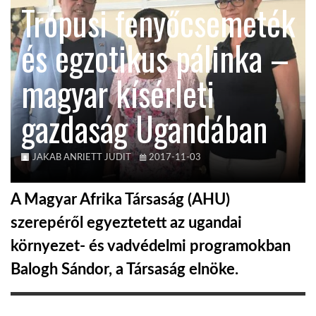
Trópusi fenyőcsemeték
KÖZEL-KELET
és egzotikus pálinka –
magyar kísérleti
AUSZTRÁLIA
gazdaság Ugandában
A VILÁG ITTHON
JAKAB ANRIETT JUDIT
2017-11-03
MÉDIA
A Magyar Afrika Társaság (AHU)
szerepéről egyeztetett az ugandai
környezet- és vadvédelmi programokban
GLOBOTV BP
Balogh Sándor, a Társaság elnöke.
HÍR3D