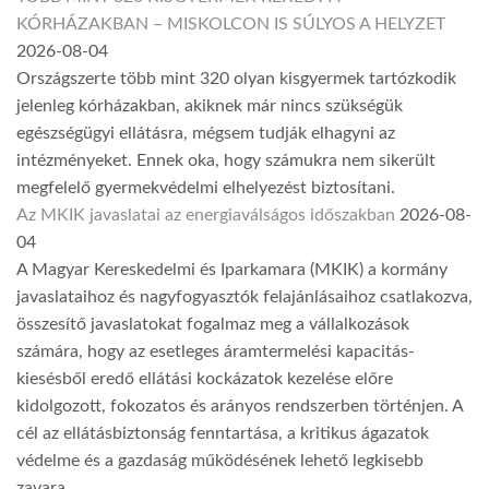
KÓRHÁZAKBAN – MISKOLCON IS SÚLYOS A HELYZET
2026-08-04
Országszerte több mint 320 olyan kisgyermek tartózkodik
jelenleg kórházakban, akiknek már nincs szükségük
egészségügyi ellátásra, mégsem tudják elhagyni az
intézményeket. Ennek oka, hogy számukra nem sikerült
megfelelő gyermekvédelmi elhelyezést biztosítani.
Az MKIK javaslatai az energiaválságos időszakban
2026-08-
04
A Magyar Kereskedelmi és Iparkamara (MKIK) a kormány
javaslataihoz és nagyfogyasztók felajánlásaihoz csatlakozva,
összesítő javaslatokat fogalmaz meg a vállalkozások
számára, hogy az esetleges áramtermelési kapacitás-
kiesésből eredő ellátási kockázatok kezelése előre
kidolgozott, fokozatos és arányos rendszerben történjen. A
cél az ellátásbiztonság fenntartása, a kritikus ágazatok
védelme és a gazdaság működésének lehető legkisebb
zavara.