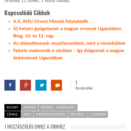
(Visited 11 times, 1 visits today)
Kapcsolódó Cikkek
LATIMO.HU
A X. AHU Orvosi Misszió folytatódik
Új helyen gyógyítanak a magyar orvosok Ugandában.
GLOBOBOOK
Blog, 10. és 11. nap
Az oltásellenesek veszélyesebbek, mint a menekültek
Fekete madonnák a váróban – így dolgoznak a magyar
önkéntesek Ugandában
1
Hozzászólás
ROVAT:
AFRIKA
AFRIKA - GAZDASÁG
CÍMKE:
AHU
MEZŐGAZDASÁG
PROJEKT
UGANDA
1 HOZZÁSZÓLÁS EHHEZ A CIKKHEZ