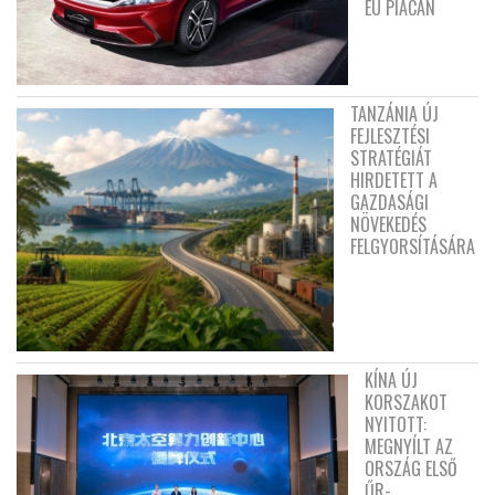
EU PIACÁN
TANZÁNIA ÚJ
FEJLESZTÉSI
STRATÉGIÁT
HIRDETETT A
GAZDASÁGI
NÖVEKEDÉS
FELGYORSÍTÁSÁRA
KÍNA ÚJ
KORSZAKOT
NYITOTT:
MEGNYÍLT AZ
ORSZÁG ELSŐ
ŰR-