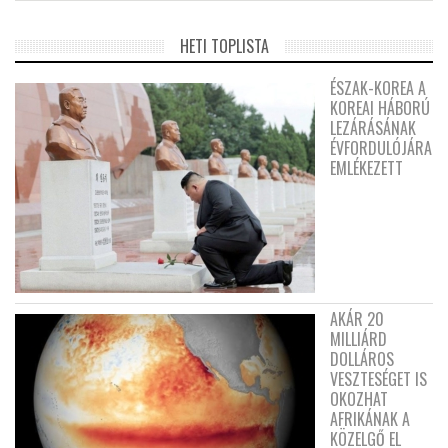
HETI TOPLISTA
ÉSZAK-KOREA A
KOREAI HÁBORÚ
LEZÁRÁSÁNAK
ÉVFORDULÓJÁRA
EMLÉKEZETT
AKÁR 20
MILLIÁRD
DOLLÁROS
VESZTESÉGET IS
OKOZHAT
AFRIKÁNAK A
KÖZELGŐ EL