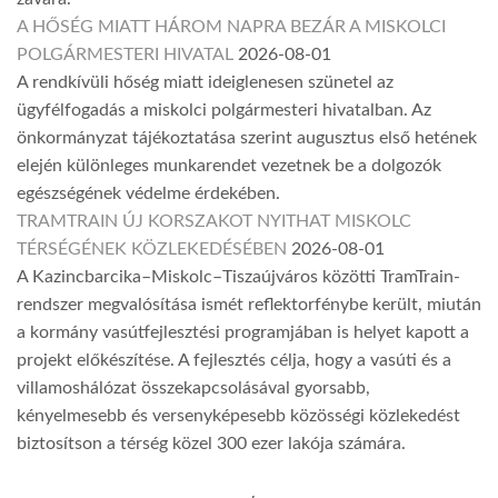
A HŐSÉG MIATT HÁROM NAPRA BEZÁR A MISKOLCI
POLGÁRMESTERI HIVATAL
2026-08-01
A rendkívüli hőség miatt ideiglenesen szünetel az
ügyfélfogadás a miskolci polgármesteri hivatalban. Az
önkormányzat tájékoztatása szerint augusztus első hetének
elején különleges munkarendet vezetnek be a dolgozók
egészségének védelme érdekében.
TRAMTRAIN ÚJ KORSZAKOT NYITHAT MISKOLC
TÉRSÉGÉNEK KÖZLEKEDÉSÉBEN
2026-08-01
A Kazincbarcika–Miskolc–Tiszaújváros közötti TramTrain-
rendszer megvalósítása ismét reflektorfénybe került, miután
a kormány vasútfejlesztési programjában is helyet kapott a
projekt előkészítése. A fejlesztés célja, hogy a vasúti és a
villamoshálózat összekapcsolásával gyorsabb,
kényelmesebb és versenyképesebb közösségi közlekedést
biztosítson a térség közel 300 ezer lakója számára.