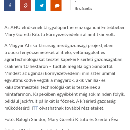
1
Hozzászólás
TROPICALMAGAZIN
Az AHU elnökének tárgyalópartnere az ugandai Entebbében
GLOBOTV
Mary Goretti Kitutu környezetvédelmi államtitkár volt.
A Magyar Afrika Társaság mezőgazdasági projektjében
AFRIKA TUDÁSTÁR
trópusi fenyőcsemetéket állít elő, vetőmagokat és
agrártechnológiákat tesztel kapekei kísérleti gazdaságában,
csaknem 10 hektáron – tudtuk meg Balogh Sándortól.
A NAP SZÉPE
Mindezt az ugandai környezetvédelmi minisztériummal
együttműködve végzik a magyarok, akik vanília- és
LINKTR.EE
kakaótermesztési technológiákat is tesztelnek a
mintafarmon. Kapekében egyébként még sok minden folyik,
például jackfruit pálinkát is főznek. A kísérleti gazdaság
GLOBOZSARU
működéséről I
TT
olvashatnak további részleteket.
Fotó: Balogh Sándor, Mary Goretti Kitutu és Szerbin Éva
DOBRAVERO.HU