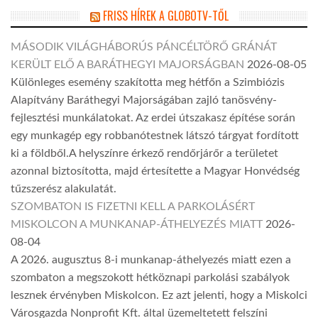
FRISS HÍREK A GLOBOTV-TŐL
MÁSODIK VILÁGHÁBORÚS PÁNCÉLTÖRŐ GRÁNÁT
KERÜLT ELŐ A BARÁTHEGYI MAJORSÁGBAN
2026-08-05
Különleges esemény szakította meg hétfőn a Szimbiózis
Alapítvány Baráthegyi Majorságában zajló tanösvény-
fejlesztési munkálatokat. Az erdei útszakasz építése során
egy munkagép egy robbanótestnek látszó tárgyat fordított
ki a földből.A helyszínre érkező rendőrjárőr a területet
azonnal biztosította, majd értesítette a Magyar Honvédség
tűzszerész alakulatát.
SZOMBATON IS FIZETNI KELL A PARKOLÁSÉRT
MISKOLCON A MUNKANAP-ÁTHELYEZÉS MIATT
2026-
08-04
A 2026. augusztus 8-i munkanap-áthelyezés miatt ezen a
szombaton a megszokott hétköznapi parkolási szabályok
lesznek érvényben Miskolcon. Ez azt jelenti, hogy a Miskolci
Városgazda Nonprofit Kft. által üzemeltetett felszíni