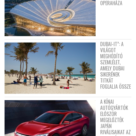
OPERAHÁZA
DUBAI-IT”: A
VILÁGOT
MEGHÓDÍTÓ
SZEMLÉLET,
AMELY DUBAI
SIKERÉNEK
TITKÁT
FOGLALJA ÖSSZE
A KÍNAI
AUTÓGYÁRTÓK
ELŐSZÖR
MEGELŐZTÉK
JAPÁN
RIVÁLISAIKAT AZ