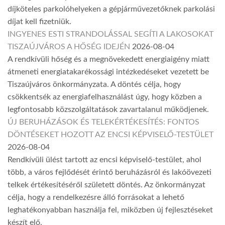
díjköteles parkolóhelyeken a gépjárművezetőknek parkolási
díjat kell fizetniük.
INGYENES ESTI STRANDOLÁSSAL SEGÍTI A LAKOSOKAT
TISZAÚJVÁROS A HŐSÉG IDEJÉN
2026-08-04
A rendkívüli hőség és a megnövekedett energiaigény miatt
átmeneti energiatakarékossági intézkedéseket vezetett be
Tiszaújváros önkormányzata. A döntés célja, hogy
csökkentsék az energiafelhasználást úgy, hogy közben a
legfontosabb közszolgáltatások zavartalanul működjenek.
ÚJ BERUHÁZÁSOK ÉS TELEKÉRTÉKESÍTÉS: FONTOS
DÖNTÉSEKET HOZOTT AZ ENCSI KÉPVISELŐ-TESTÜLET
2026-08-04
Rendkívüli ülést tartott az encsi képviselő-testület, ahol
több, a város fejlődését érintő beruházásról és lakóövezeti
telkek értékesítéséről született döntés. Az önkormányzat
célja, hogy a rendelkezésre álló forrásokat a lehető
leghatékonyabban használja fel, miközben új fejlesztéseket
készít elő.