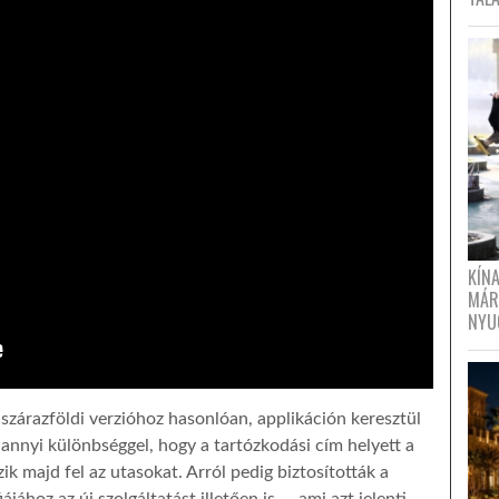
KÍN
MÁR
NYU
 szárazföldi verzióhoz hasonlóan, applikáción keresztül
 annyi különbséggel, hogy a tartózkodási cím helyett a
ik majd fel az utasokat. Arról pedig biztosították a
ájához az új szolgáltatást illetően is – ami azt jelenti,