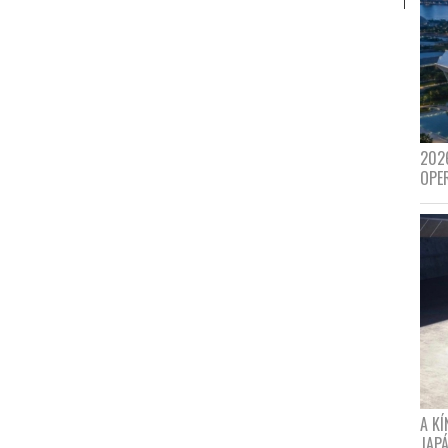
202
OPE
A K
JAPÁ