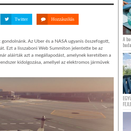
Twitter
Hozzászólás
A bu
nt gondolnánk. Az Uber és a NASA ugyanis összefogott,
buda
iját. Ezt a lisszaboni Web Summiton jelentette be az
már aláírták azt a megállapodást, amelynek keretében a
 rendszer kidolgozása, amellyel az elektromos járművek
EGY
FEJL