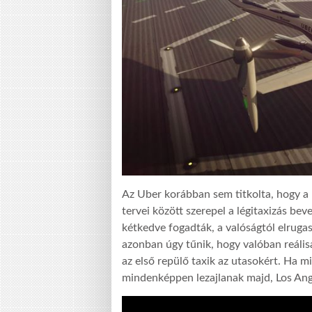
Az Uber korábban sem titkolta, hogy 
tervei között szerepel a légitaxizás bev
kétkedve fogadták, a valóságtól elrug
azonban úgy tűnik, hogy valóban reálisa
az első repülő taxik az utasokért. Ha m
mindenképpen lezajlanak majd, Los Ang