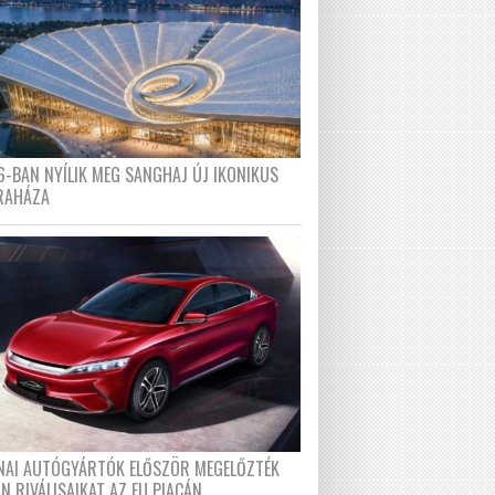
6-BAN NYÍLIK MEG SANGHAJ ÚJ IKONIKUS
RAHÁZA
ÍNAI AUTÓGYÁRTÓK ELŐSZÖR MEGELŐZTÉK
N RIVÁLISAIKAT AZ EU PIACÁN