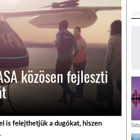
ASA közösen fejleszti
át
 is felejthetjük a dugókat, hiszen
Duba
.