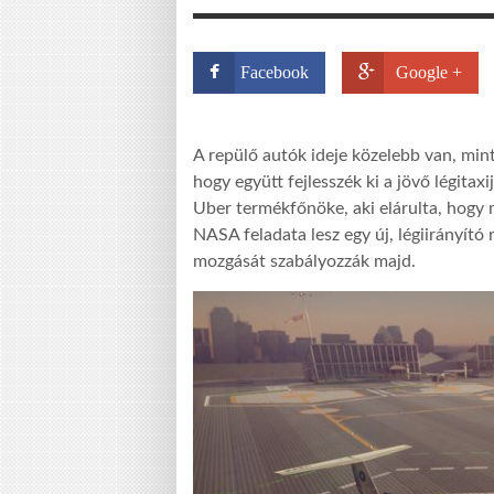
Facebook
Google +
A repülő autók ideje közelebb van, mi
hogy együtt fejlesszék ki a jövő légitax
Uber termékfőnöke, aki elárulta, hogy 
NASA feladata lesz egy új, légiirányító
mozgását szabályozzák majd.