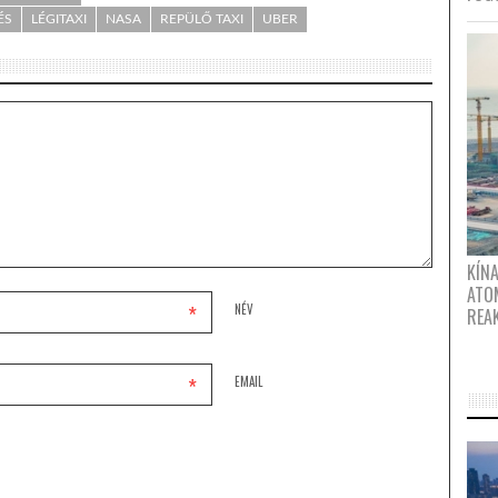
ÉS
LÉGITAXI
NASA
REPÜLŐ TAXI
UBER
KÍNA
ATO
*
NÉV
REA
*
EMAIL