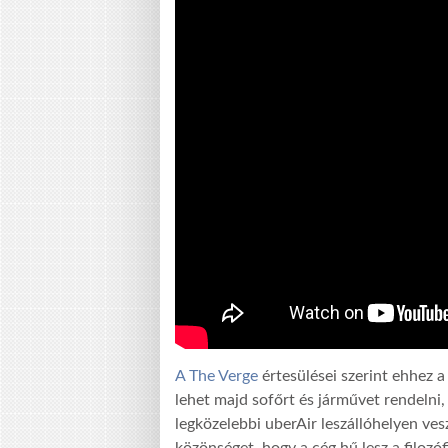
A The Verge
értesülései szerint ehhez a
lehet majd sofőrt és járművet rendelni,
legközelebbi uberAir leszállóhelyen vesz
közönséget, hogy a cég hű lesz a filozófi