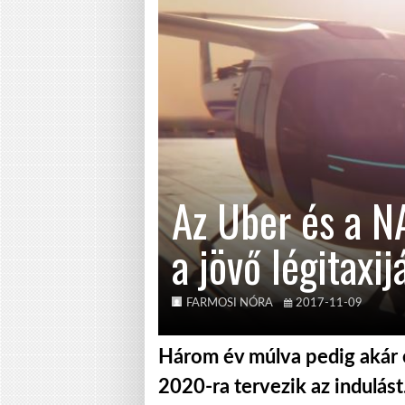
Az Uber és a N
a jövő légitaxij
FARMOSI NÓRA
2017-11-09
Három év múlva pedig akár el
2020-ra tervezik az indulást