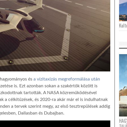
Kultu
a hagyományos és
a vízitaxizás megreformálása után
ezetése is. Ezt azonban sokan a szakértők között is
aszkodottnak tartották. A NASA közreműködésével
k a célkitűzések, és 2020-ra akár már el is indulhatnak
inden a tervek szerint megy, az első tesztrepülések addig
elesben, Dallasban és Dubajban.
HAG
TAL