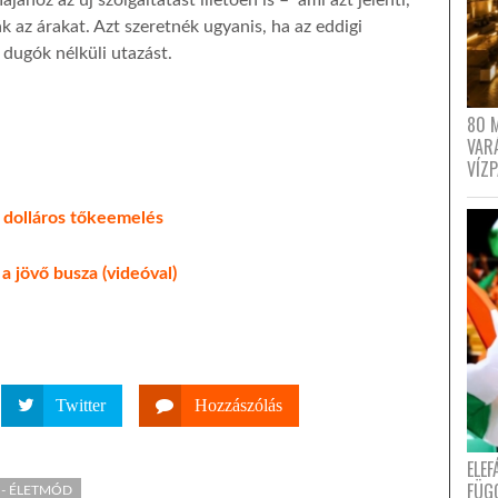
az árakat. Azt szeretnék ugyanis, ha az eddigi
a dugók nélküli utazást.
80 
VAR
VÍZ
 dolláros tőkeemelés
a jövő busza (videóval)
Twitter
Hozzászólás
ELE
FÜG
 - ÉLETMÓD