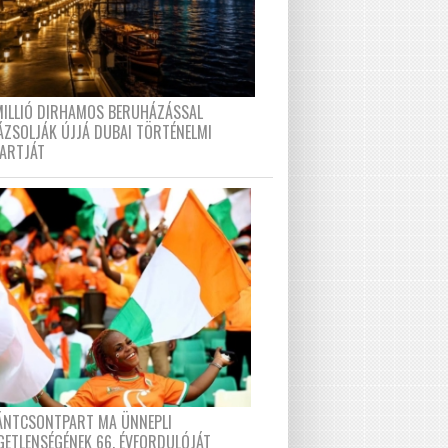
MILLIÓ DIRHAMOS BERUHÁZÁSSAL
ÁZSOLJÁK ÚJJÁ DUBAI TÖRTÉNELMI
PARTJÁT
FÁNTCSONTPART MA ÜNNEPLI
GETLENSÉGÉNEK 66. ÉVFORDULÓJÁT