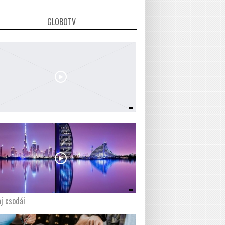
GLOBOTV
j csodái