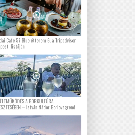
dai Cafe 57 Blue étterem 6. a Tripadvisor
pesti listáján
ÜTTMŰKÖDÉS A BORKULTÚRA
ESZTÉSÉBEN – István Nádor Borlovagrend