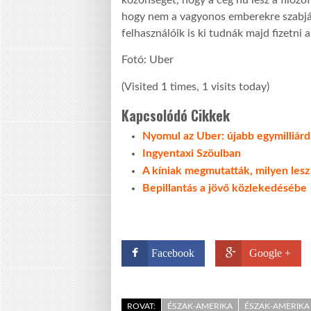
hogy nem a vagyonos emberekre szabják 
felhasználóik is ki tudnák majd fizetni 
Fotó: Uber
(Visited 1 times, 1 visits today)
Kapcsolódó Cikkek
Nyomul az Uber: újabb egymilliárd
Ingyentaxi Szöulban
A kíniak megmutatták, milyen lesz 
Bepillantás a jövő közlekedésébe
Facebook
Google +
ROVAT:
ÉSZAK-AMERIKA
ÉSZAK-AMERIKA