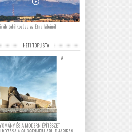
́rák találkozása az Etna lábánál
HETI TOPLISTA
A
YOMÁNY ÉS A MODERN ÉPÍTÉSZET
ÁLKOZÁSA A GUGGENHEIM ABU DHABIBAN