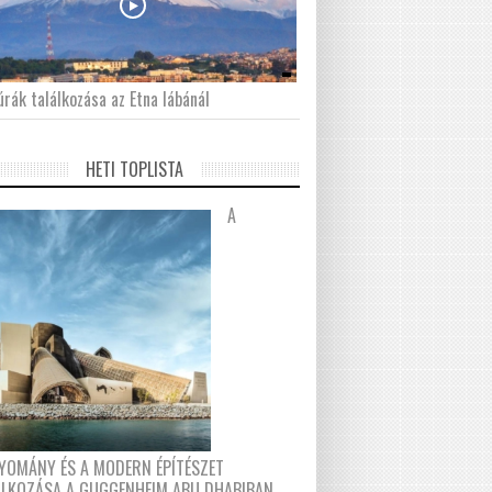
́rák találkozása az Etna lábánál
HETI TOPLISTA
A
YOMÁNY ÉS A MODERN ÉPÍTÉSZET
ÁLKOZÁSA A GUGGENHEIM ABU DHABIBAN