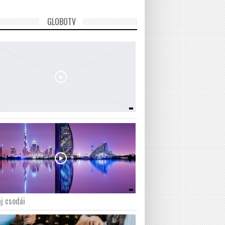
GLOBOTV
j csodái