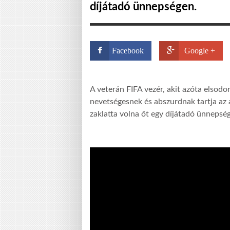
díjátadó ünnepségen.
Facebook
Google +
A veterán FIFA vezér, akit azóta elsodo
nevetségesnek és abszurdnak tartja az a
zaklatta volna őt egy díjátadó ünneps