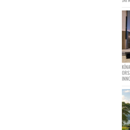
JAPÁ
KÍN
ORS
INN