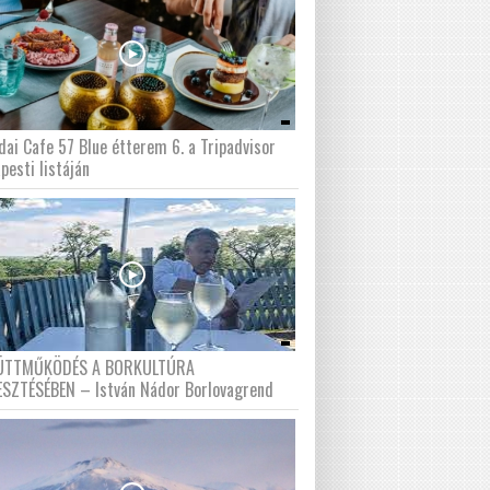
dai Cafe 57 Blue étterem 6. a Tripadvisor
pesti listáján
ÜTTMŰKÖDÉS A BORKULTÚRA
ESZTÉSÉBEN – István Nádor Borlovagrend