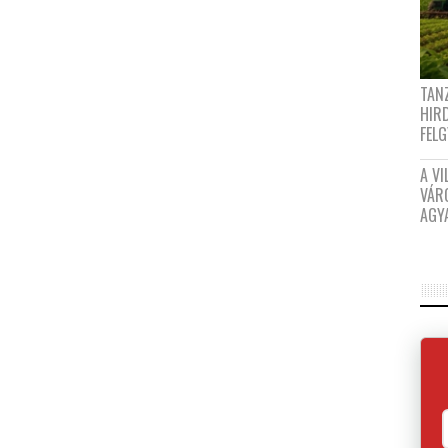
TANZ
HIR
FEL
A VI
VÁR
AGY