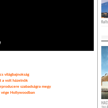
Kultu
cs világbajnokság
t a volt házelnök
tárproducere szabadságra megy
t a vége Hollywoodban
HAG
TAL