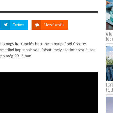
Twitter
Hozzászólás
A bu
buda
rt a nagy korrupciós botrány, a nyugdíjból üzente:
merikai kapusnak az állítását, mely szerint szexuálisan
égen még 2013-ban.
EGY
FEJL