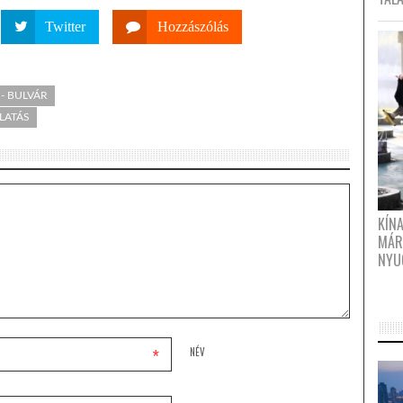
Twitter
Hozzászólás
- BULVÁR
LATÁS
KÍN
MÁR
NYU
*
NÉV