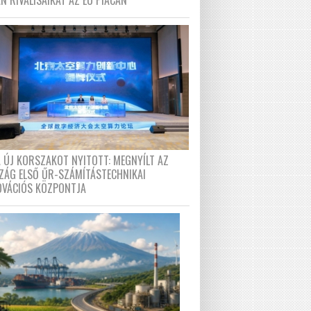
N RIVÁLISAIKAT AZ EU PIACÁN
A ÚJ KORSZAKOT NYITOTT: MEGNYÍLT AZ
ZÁG ELSŐ ŰR-SZÁMÍTÁSTECHNIKAI
OVÁCIÓS KÖZPONTJA