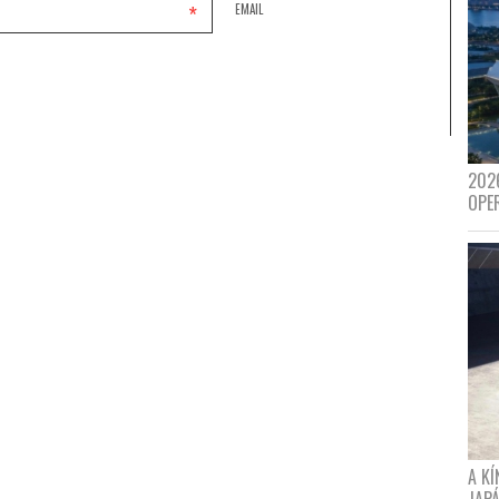
*
EMAIL
202
OPE
A K