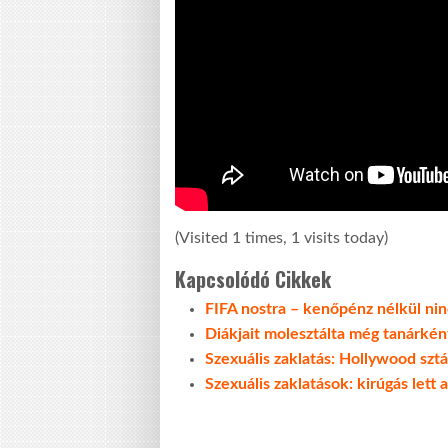
(Visited 1 times, 1 visits today)
Kapcsolódó Cikkek
FIFA nostra – kenőpénz nélkül nin
Diákjait molesztálta még tanárkén
Szexuális zaklatás: Hollywood sz
Szexuális zaklatások: kirúgás let