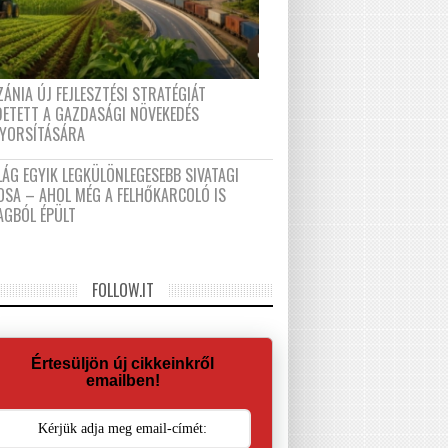
ÁNIA ÚJ FEJLESZTÉSI STRATÉGIÁT
DETETT A GAZDASÁGI NÖVEKEDÉS
GYORSÍTÁSÁRA
LÁG EGYIK LEGKÜLÖNLEGESEBB SIVATAGI
OSA – AHOL MÉG A FELHŐKARCOLÓ IS
AGBÓL ÉPÜLT
FOLLOW.IT
Értesüljön új cikkeinkről
emailben!