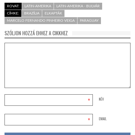
ROVAT:
LATIN-AMERIKA
LATIN-AMERIKA - BULVÁR
CÍMKE:
BRAZÍLIA
ELKAPTÁK
MARCELO FERNANDO PINHEIRO VEIGA
PARAGUAY
SZÓLJON HOZZÁ EHHEZ A CIKKHEZ
*
NÉV
*
EMAIL