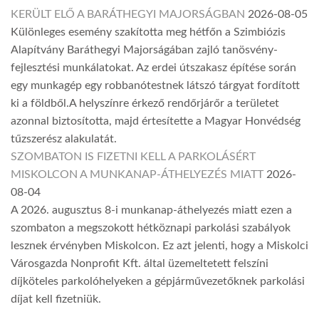
KERÜLT ELŐ A BARÁTHEGYI MAJORSÁGBAN
2026-08-05
Különleges esemény szakította meg hétfőn a Szimbiózis
Alapítvány Baráthegyi Majorságában zajló tanösvény-
fejlesztési munkálatokat. Az erdei útszakasz építése során
egy munkagép egy robbanótestnek látszó tárgyat fordított
ki a földből.A helyszínre érkező rendőrjárőr a területet
azonnal biztosította, majd értesítette a Magyar Honvédség
tűzszerész alakulatát.
SZOMBATON IS FIZETNI KELL A PARKOLÁSÉRT
MISKOLCON A MUNKANAP-ÁTHELYEZÉS MIATT
2026-
08-04
A 2026. augusztus 8-i munkanap-áthelyezés miatt ezen a
szombaton a megszokott hétköznapi parkolási szabályok
lesznek érvényben Miskolcon. Ez azt jelenti, hogy a Miskolci
Városgazda Nonprofit Kft. által üzemeltetett felszíni
díjköteles parkolóhelyeken a gépjárművezetőknek parkolási
díjat kell fizetniük.