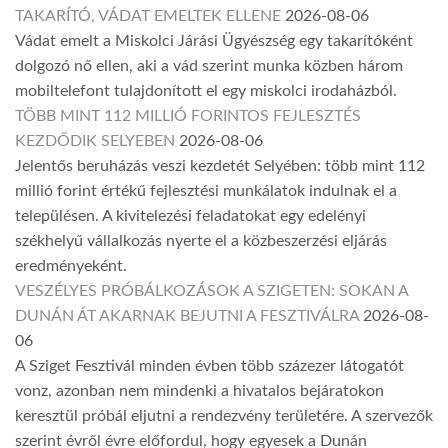
TAKARÍTÓ, VÁDAT EMELTEK ELLENE
2026-08-06
Vádat emelt a Miskolci Járási Ügyészség egy takarítóként
dolgozó nő ellen, aki a vád szerint munka közben három
mobiltelefont tulajdonított el egy miskolci irodaházból.
TÖBB MINT 112 MILLIÓ FORINTOS FEJLESZTÉS
KEZDŐDIK SELYEBEN
2026-08-06
Jelentős beruházás veszi kezdetét Selyében: több mint 112
millió forint értékű fejlesztési munkálatok indulnak el a
településen. A kivitelezési feladatokat egy edelényi
székhelyű vállalkozás nyerte el a közbeszerzési eljárás
eredményeként.
VESZÉLYES PRÓBÁLKOZÁSOK A SZIGETEN: SOKAN A
DUNÁN ÁT AKARNAK BEJUTNI A FESZTIVÁLRA
2026-08-
06
A Sziget Fesztivál minden évben több százezer látogatót
vonz, azonban nem mindenki a hivatalos bejáratokon
keresztül próbál eljutni a rendezvény területére. A szervezők
szerint évről évre előfordul, hogy egyesek a Dunán