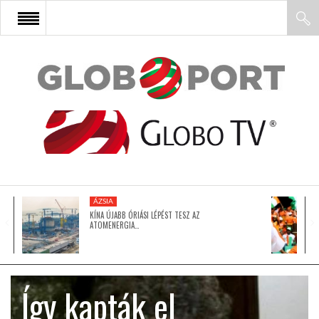
FŐOLDAL
AFRIKA
EURÓPA
ÁZSIA
ÁZSIA
KÍNA ÚJABB ÓRIÁSI LÉPÉST TESZ AZ
ATOMENERGIA…
ÉSZAK-AMERIKA
Így kapták el
LATIN-AMERIKA