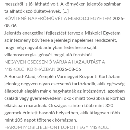
messziről is jól látható volt. A környéken jelentős számban
találhatók szőlőültetvények, […]
BŐVÍTENÉ NAPERŐMŰVÉT A MISKOLCI EGYETEM
2026-
08-06
Jelentős energetikai fejlesztést tervez a Miskolci Egyetem:
az intézmény bővítené a jelenlegi napelemes rendszerét,
hogy még nagyobb arányban fedezhesse saját
villamosenergia-igényét megújuló forrásból.
NEGYVEN CSECSEMŐ VÁRJA A HAZAJUTÁST A
MISKOLCI KÓRHÁZBAN
2026-08-06
A Borsod-Abaúj-Zemplén Vármegyei Központi Kórházban
jelenleg negyven olyan csecsemő tartózkodik, akik egészségi
állapotuk alapján már elhagyhatnák az intézményt, azonban
családi vagy gyermekvédelmi okok miatt továbbra is kórházi
ellátásban maradnak. Országos szinten több mint 320
gyermek érintett hasonló helyzetben, akik átlagosan több
mint 105 napot töltenek kórházban.
HÁROM MOBILTELEFONT LOPOTT EGY MISKOLCI