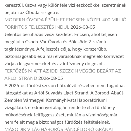
keresztül, úszva vagy különféle vízi eszközökkel szeretnének
bejutni az Óbudai-szigetre.
MODERN ÓVODA ÉPÜLHET ENCSEN: KÖZEL 400 MILLIÓ
FORINTOS FEJLESZTÉS INDUL
2026-08-05
Jelentős beruházás veszi kezdetét Encsen, ahol teljesen
megújul a Csoda-Vár Óvoda és Bölcsőde 2. számú
tagintézménye. A fejlesztés célja, hogy korszerűbb,
biztonságosabb és a mai elvárásoknak megfelelő környezet
várja a kisgyermekeket és az intézmény dolgozóit.
FERTŐZÉS MIATT AZ IDEI SZEZON VÉGÉIG BEZÁRT AZ
ARLÓI STRAND
2026-08-05
A 2026-os fürdési szezon hátralévő részében nem fogadhat
látogatókat az Arlói Suvadás Liget Strand. A Borsod-Abaúj-
Zemplén Vármegyei Kormányhivatal laboratóriumi
vizsgálatok eredményei alapján rendelte el a fürdőhely
működésének felfüggesztését, miután a vízminőség már
nem felelt meg a biztonságos fürdőzés feltételeinek.
MÁSODIK VILÁGHÁBORÚS PÁNCÉLTÖRŐ GRÁNÁT