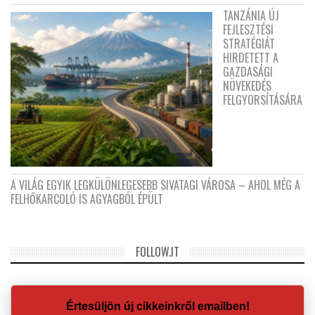
TANZÁNIA ÚJ
FEJLESZTÉSI
STRATÉGIÁT
HIRDETETT A
GAZDASÁGI
NÖVEKEDÉS
FELGYORSÍTÁSÁRA
A VILÁG EGYIK LEGKÜLÖNLEGESEBB SIVATAGI VÁROSA – AHOL MÉG A
FELHŐKARCOLÓ IS AGYAGBÓL ÉPÜLT
FOLLOW.IT
Értesüljön új cikkeinkről emailben!