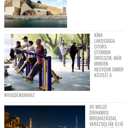
KÍNA
LAKOSSÁGA
GYORS
ÜTEMBEN
ÖREGSZIK: MÁR
MINDEN
NEGYEDIK EMBER
KÖZELÍT A
NYUGDÍJKORHOZ
80 MILLIÓ
DIRHAMOS
BERUHÁZÁSSAL
VARÁZSOLJÁK ÚJJÁ