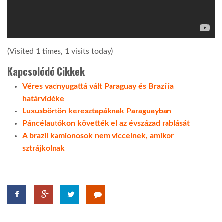
LATIMO.HU
(Visited 1 times, 1 visits today)
GLOBOBOOK
Kapcsolódó Cikkek
Véres vadnyugattá vált Paraguay és Brazília
határvidéke
Luxusbörtön keresztapáknak Paraguayban
Páncélautókon követték el az évszázad rablását
A brazil kamionosok nem viccelnek, amikor
sztrájkolnak