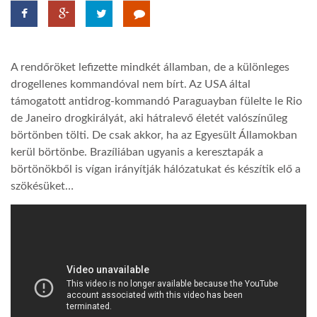
TROPICALMAGAZIN
A rendőröket lefizette mindkét államban, de a különleges
GLOBOTV
drogellenes kommandóval nem bírt. Az USA által
támogatott antidrog-kommandó Paraguayban fülelte le Rio
de Janeiro drogkirályát, aki hátralevő életét valószínűleg
AFRIKA TUDÁSTÁR
börtönben tölti. De csak akkor, ha az Egyesült Államokban
kerül börtönbe. Brazíliában ugyanis a keresztapák a
A NAP SZÉPE
börtönökből is vígan irányítják hálózatukat és készítik elő a
szökésüket…
LINKTR.EE
GLOBOZSARU
DOBRAVERO.HU