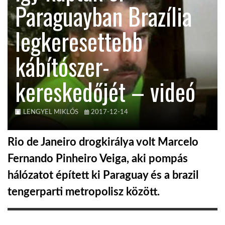
Paraguayban Brazília
KÖZEL-KELET
legkeresettebb
kábítószer-
AUSZTRÁLIA
kereskedőjét – videó
A VILÁG ITTHON
LENGYEL MIKLÓS
2017-12-14
MÉDIA
Rio de Janeiro drogkirálya volt Marcelo
Fernando Pinheiro Veiga, aki pompás
hálózatot épített ki Paraguay és a brazil
GLOBOTV BP
tengerparti metropolisz között.
HÍR3D