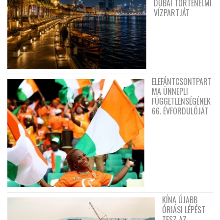
DUBAI TÖRTÉNELMI
VÍZPARTJÁT
ELEFÁNTCSONTPART
MA ÜNNEPLI
FÜGGETLENSÉGÉNEK
66. ÉVFORDULÓJÁT
KÍNA ÚJABB
ÓRIÁSI LÉPÉST
TESZ AZ