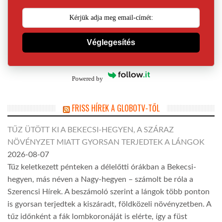
Véglegesítés
Powered by
FRISS HÍREK A GLOBOTV-TŐL
TŰZ ÜTÖTT KI A BEKECSI-HEGYEN, A SZÁRAZ
NÖVÉNYZET MIATT GYORSAN TERJEDTEK A LÁNGOK
2026-08-07
Tűz keletkezett pénteken a délelőtti órákban a Bekecsi-
hegyen, más néven a Nagy-hegyen – számolt be róla a
Szerencsi Hírek. A beszámoló szerint a lángok több ponton
is gyorsan terjedtek a kiszáradt, földközeli növényzetben. A
tűz időnként a fák lombkoronáját is elérte, így a füst