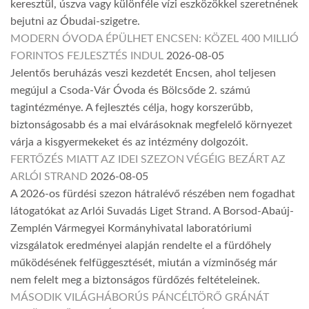
keresztül, úszva vagy különféle vízi eszközökkel szeretnének
bejutni az Óbudai-szigetre.
MODERN ÓVODA ÉPÜLHET ENCSEN: KÖZEL 400 MILLIÓ
FORINTOS FEJLESZTÉS INDUL
2026-08-05
Jelentős beruházás veszi kezdetét Encsen, ahol teljesen
megújul a Csoda-Vár Óvoda és Bölcsőde 2. számú
tagintézménye. A fejlesztés célja, hogy korszerűbb,
biztonságosabb és a mai elvárásoknak megfelelő környezet
várja a kisgyermekeket és az intézmény dolgozóit.
FERTŐZÉS MIATT AZ IDEI SZEZON VÉGÉIG BEZÁRT AZ
ARLÓI STRAND
2026-08-05
A 2026-os fürdési szezon hátralévő részében nem fogadhat
látogatókat az Arlói Suvadás Liget Strand. A Borsod-Abaúj-
Zemplén Vármegyei Kormányhivatal laboratóriumi
vizsgálatok eredményei alapján rendelte el a fürdőhely
működésének felfüggesztését, miután a vízminőség már
nem felelt meg a biztonságos fürdőzés feltételeinek.
MÁSODIK VILÁGHÁBORÚS PÁNCÉLTÖRŐ GRÁNÁT