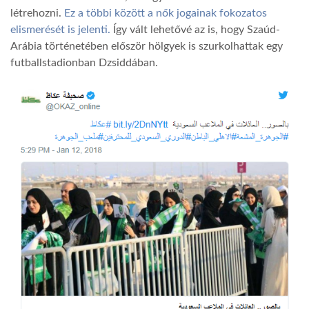
létrehozni.
Ez a többi között a nők jogainak fokozatos
elismerését is jelenti.
Így vált lehetővé az is, hogy Szaúd-
LATIMO.HU
Arábia történetében először hölgyek is szurkolhattak egy
futballstadionban Dzsiddában.
GLOBOBOOK