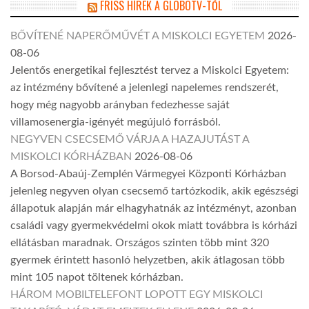
FRISS HÍREK A GLOBOTV-TŐL
BŐVÍTENÉ NAPERŐMŰVÉT A MISKOLCI EGYETEM
2026-
08-06
Jelentős energetikai fejlesztést tervez a Miskolci Egyetem:
az intézmény bővítené a jelenlegi napelemes rendszerét,
hogy még nagyobb arányban fedezhesse saját
villamosenergia-igényét megújuló forrásból.
NEGYVEN CSECSEMŐ VÁRJA A HAZAJUTÁST A
MISKOLCI KÓRHÁZBAN
2026-08-06
A Borsod-Abaúj-Zemplén Vármegyei Központi Kórházban
jelenleg negyven olyan csecsemő tartózkodik, akik egészségi
állapotuk alapján már elhagyhatnák az intézményt, azonban
családi vagy gyermekvédelmi okok miatt továbbra is kórházi
ellátásban maradnak. Országos szinten több mint 320
gyermek érintett hasonló helyzetben, akik átlagosan több
mint 105 napot töltenek kórházban.
HÁROM MOBILTELEFONT LOPOTT EGY MISKOLCI