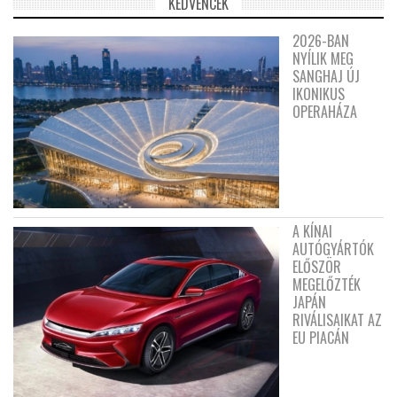
KEDVENCEK
2026-BAN
NYÍLIK MEG
SANGHAJ ÚJ
IKONIKUS
OPERAHÁZA
A KÍNAI
AUTÓGYÁRTÓK
ELŐSZÖR
MEGELŐZTÉK
JAPÁN
RIVÁLISAIKAT AZ
EU PIACÁN