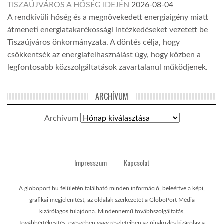
TISZAÚJVÁROS A HŐSÉG IDEJÉN
2026-08-04
A rendkívüli hőség és a megnövekedett energiaigény miatt
átmeneti energiatakarékossági intézkedéseket vezetett be
Tiszaújváros önkormányzata. A döntés célja, hogy
csökkentsék az energiafelhasználást úgy, hogy közben a
legfontosabb közszolgáltatások zavartalanul működjenek.
ARCHÍVUM
Archívum
Impresszum
Kapcsolat
A globoport.hu felületén található minden információ, beleértve a képi,
grafikai megjelenítést, az oldalak szerkezetét a GloboPort Média
kizárólagos tulajdona. Mindennemű továbbszolgáltatás,
továbbértékesítés, egészében vagy részleteiben az újraközlés kizárólag a