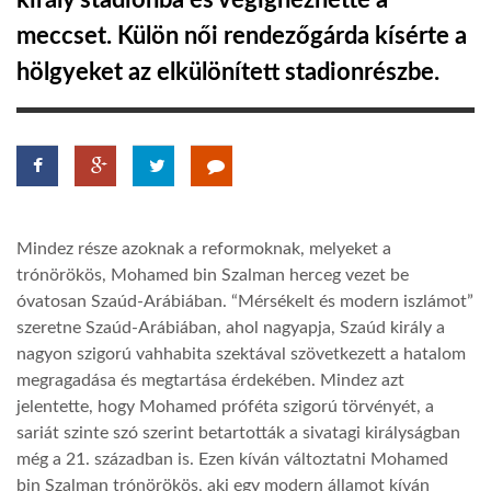
király stadionba és végignézhette a
meccset. Külön női rendezőgárda kísérte a
TROPICALMAGAZIN
hölgyeket az elkülönített stadionrészbe.
GLOBOTV
AFRIKA TUDÁSTÁR
Mindez része azoknak a reformoknak, melyeket a
A NAP SZÉPE
trónörökös, Mohamed bin Szalman herceg vezet be
óvatosan Szaúd-Arábiában. “Mérsékelt és modern iszlámot”
szeretne Szaúd-Arábiában, ahol nagyapja, Szaúd király a
LINKTR.EE
nagyon szigorú vahhabita szektával szövetkezett a hatalom
megragadása és megtartása érdekében. Mindez azt
GLOBOZSARU
jelentette, hogy Mohamed próféta szigorú törvényét, a
sariát szinte szó szerint betartották a sivatagi királyságban
még a 21. században is. Ezen kíván változtatni Mohamed
DOBRAVERO.HU
bin Szalman trónörökös, aki egy modern államot kíván