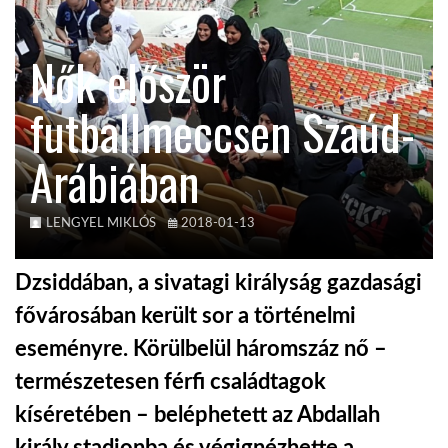
KÖZEL-KELET
Nők először
futballmeccsen Szaúd-
AUSZTRÁLIA
Arábiában
A VILÁG ITTHON
LENGYEL MIKLÓS
2018-01-13
MÉDIA
Dzsiddában, a sivatagi királyság gazdasági
fővárosában került sor a történelmi
eseményre. Körülbelül háromszáz nő –
GLOBOTV BP
természetesen férfi családtagok
kíséretében – beléphetett az Abdallah
HÍR3D