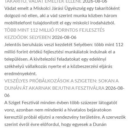
TAKARÍTÓ, VÁDAT EMELTEK ELLENE
2026-08-06
Vádat emelt a Miskolci Járási Ügyészség egy takarítóként
dolgozó nő ellen, aki a vád szerint munka közben három
mobiltelefont tulajdonított el egy miskolci irodaházból.
TÖBB MINT 112 MILLIÓ FORINTOS FEJLESZTÉS
KEZDŐDIK SELYEBEN
2026-08-06
Jelentős beruházás veszi kezdetét Selyében: több mint 112
millió forint értékű fejlesztési munkálatok indulnak el a
településen. A kivitelezési feladatokat egy edelényi
székhelyű vállalkozás nyerte el a közbeszerzési eljárás
eredményeként.
VESZÉLYES PRÓBÁLKOZÁSOK A SZIGETEN: SOKAN A
DUNÁN ÁT AKARNAK BEJUTNI A FESZTIVÁLRA
2026-08-
06
A Sziget Fesztivál minden évben több százezer látogatót
vonz, azonban nem mindenki a hivatalos bejáratokon
keresztül próbál eljutni a rendezvény területére. A szervezők
szerint évről évre előfordul, hogy egyesek a Dunán