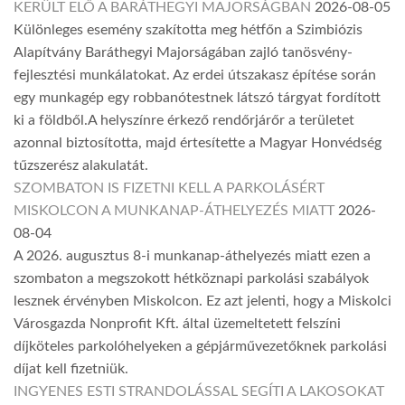
KERÜLT ELŐ A BARÁTHEGYI MAJORSÁGBAN
2026-08-05
Különleges esemény szakította meg hétfőn a Szimbiózis
Alapítvány Baráthegyi Majorságában zajló tanösvény-
fejlesztési munkálatokat. Az erdei útszakasz építése során
egy munkagép egy robbanótestnek látszó tárgyat fordított
ki a földből.A helyszínre érkező rendőrjárőr a területet
azonnal biztosította, majd értesítette a Magyar Honvédség
tűzszerész alakulatát.
SZOMBATON IS FIZETNI KELL A PARKOLÁSÉRT
MISKOLCON A MUNKANAP-ÁTHELYEZÉS MIATT
2026-
08-04
A 2026. augusztus 8-i munkanap-áthelyezés miatt ezen a
szombaton a megszokott hétköznapi parkolási szabályok
lesznek érvényben Miskolcon. Ez azt jelenti, hogy a Miskolci
Városgazda Nonprofit Kft. által üzemeltetett felszíni
díjköteles parkolóhelyeken a gépjárművezetőknek parkolási
díjat kell fizetniük.
INGYENES ESTI STRANDOLÁSSAL SEGÍTI A LAKOSOKAT