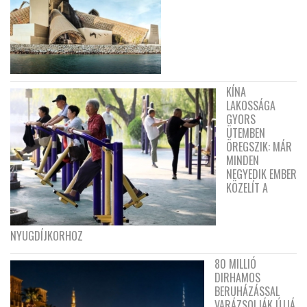
KÍNA
LAKOSSÁGA
GYORS
ÜTEMBEN
ÖREGSZIK: MÁR
MINDEN
NEGYEDIK EMBER
KÖZELÍT A
NYUGDÍJKORHOZ
80 MILLIÓ
DIRHAMOS
BERUHÁZÁSSAL
VARÁZSOLJÁK ÚJJÁ