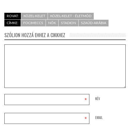
ROVAT:
KÖZEL-KELET
KÖZEL-KELET - ÉLETMÓD
CÍMKE:
FOCIMECCS
NŐK
STADION
SZAÚD-ARÁBIA
SZÓLJON HOZZÁ EHHEZ A CIKKHEZ
*
NÉV
*
EMAIL