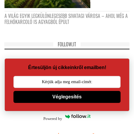
A VILÁG EGYIK LEGKÜLÖNLEGESEBB SIVATAGI VÁROSA – AHOL MÉG A
FELHŐKARCOLÓ IS AGYAGBÓL ÉPÜLT
FOLLOW.IT
Értesüljön új cikkeinkről emailben!
Véglegesítés
Powered by