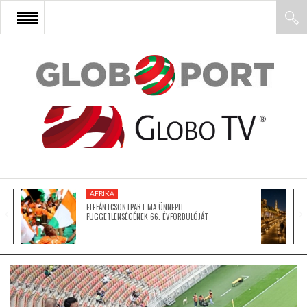
FŐOLDAL
AFRIKA
EURÓPA
AFRIKA
ÁZSIA
ELEFÁNTCSONTPART MA ÜNNEPLI
FÜGGETLENSÉGÉNEK 66. ÉVFORDULÓJÁT
ÉSZAK-AMERIKA
LATIN-AMERIKA