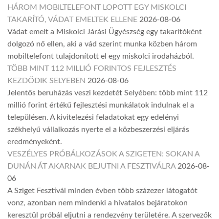
HÁROM MOBILTELEFONT LOPOTT EGY MISKOLCI
TAKARÍTÓ, VÁDAT EMELTEK ELLENE
2026-08-06
Vádat emelt a Miskolci Járási Ügyészség egy takarítóként
dolgozó nő ellen, aki a vád szerint munka közben három
mobiltelefont tulajdonított el egy miskolci irodaházból.
TÖBB MINT 112 MILLIÓ FORINTOS FEJLESZTÉS
KEZDŐDIK SELYEBEN
2026-08-06
Jelentős beruházás veszi kezdetét Selyében: több mint 112
millió forint értékű fejlesztési munkálatok indulnak el a
településen. A kivitelezési feladatokat egy edelényi
székhelyű vállalkozás nyerte el a közbeszerzési eljárás
eredményeként.
VESZÉLYES PRÓBÁLKOZÁSOK A SZIGETEN: SOKAN A
DUNÁN ÁT AKARNAK BEJUTNI A FESZTIVÁLRA
2026-08-
06
A Sziget Fesztivál minden évben több százezer látogatót
vonz, azonban nem mindenki a hivatalos bejáratokon
keresztül próbál eljutni a rendezvény területére. A szervezők