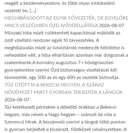
reagált a kezdeményezésre, és több olyan intézkedést
vezetett be, […]
MEGHIBÁSODOTT AZ EGYIK FŐVEZETÉK, DE EGYELŐRE
NINCS VESZÉLYBEN ÓZD IVÓVÍZELLÁTÁSA
2026-08-07
Műszaki hiba miatt csökkentett kapacitással működik az
ózdi vízellátó rendszer egyik fő távvezetéke. A
meghibásodás miatt az ivóvíztároló medencék feltöltése is
nehezebbé vált, a hiba elhárításán azonban már dolgoznak a
szakemberek.A kormány augusztus 7-i hőségriasztási
gyorsjelentése szerint Ózd biztonságos vízellátását két
távvezeték, egy 500-as és egy 600-as vezeték biztosítja.
TŰZ ÜTÖTT KI A BEKECSI-HEGYEN, A SZÁRAZ
NÖVÉNYZET MIATT GYORSAN TERJEDTEK A LÁNGOK
2026-08-07
Tűz keletkezett pénteken a délelőtti órákban a Bekecsi-
hegyen, más néven a Nagy-hegyen – számolt be róla a
Szerencsi Hírek. A beszámoló szerint a lángok több ponton
is gyorsan terjedtek a kiszáradt, földközeli növényzetben. A