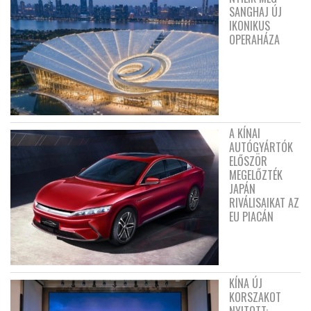
SANGHAJ ÚJ
IKONIKUS
OPERAHÁZA
A KÍNAI
AUTÓGYÁRTÓK
ELŐSZÖR
MEGELŐZTÉK
JAPÁN
RIVÁLISAIKAT AZ
EU PIACÁN
KÍNA ÚJ
KORSZAKOT