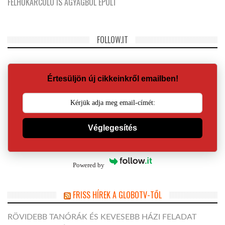
FELHŐKARCOLÓ IS AGYAGBÓL ÉPÜLT
FOLLOW.IT
Értesüljön új cikkeinkről emailben!
Véglegesítés
Powered by
FRISS HÍREK A GLOBOTV-TŐL
RÖVIDEBB TANÓRÁK ÉS KEVESEBB HÁZI FELADAT