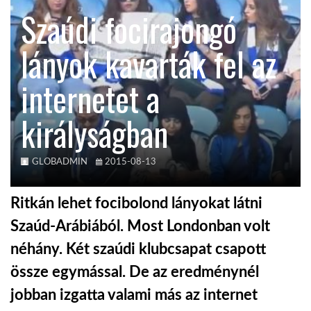
Szaúdi focirajongó
TROPICALMAGAZIN
lányok kavarták fel az
GLOBOTV
internetet a
királyságban
AFRIKA TUDÁSTÁR
A NAP SZÉPE
GLOBADMIN
2015-08-13
Ritkán lehet focibolond lányokat látni
LINKTR.EE
Szaúd-Arábiából. Most Londonban volt
néhány. Két szaúdi klubcsapat csapott
GLOBOZSARU
össze egymással. De az eredménynél
jobban izgatta valami más az internet
DOBRAVERO.HU