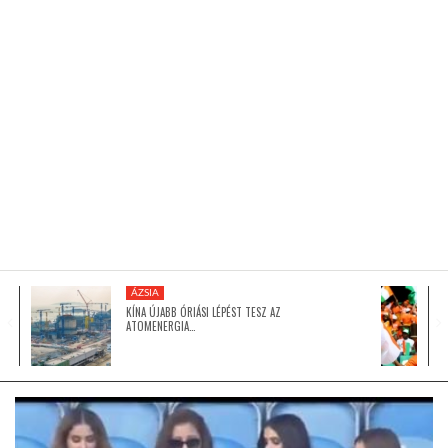
KÖZEL-KELET
AUSZTRÁLIA
A VILÁG ITTHON
MÉDIA
ÁZSIA
KÍNA ÚJABB ÓRIÁSI LÉPÉST TESZ AZ
ATOMENERGIA…
GLOBOTV BP
HÍR3D