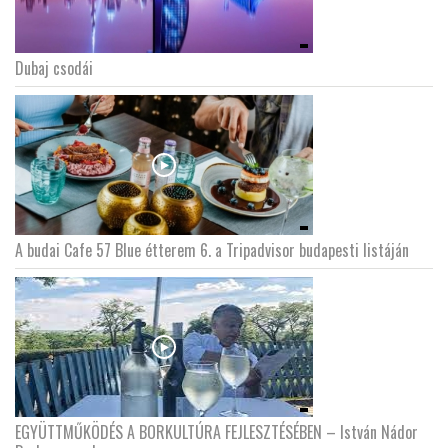
Dubaj csodái
A budai Cafe 57 Blue étterem 6. a Tripadvisor budapesti listáján
EGYÜTTMŰKÖDÉS A BORKULTÚRA FEJLESZTÉSÉBEN – István Nádor