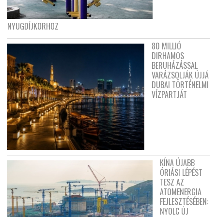
NYUGDÍJKORHOZ
80 MILLIÓ
DIRHAMOS
BERUHÁZÁSSAL
VARÁZSOLJÁK ÚJJÁ
DUBAI TÖRTÉNELMI
VÍZPARTJÁT
KÍNA ÚJABB
ÓRIÁSI LÉPÉST
TESZ AZ
ATOMENERGIA
FEJLESZTÉSÉBEN:
NYOLC ÚJ