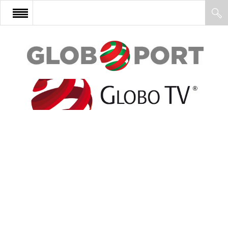
FŐOLDAL
AFRIKA
EURÓPA
ÁZSIA
ÉSZAK-AMERIKA
LATIN-AMERIKA