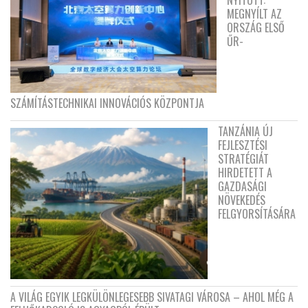
NYITOTT:
MEGNYÍLT AZ
ORSZÁG ELSŐ
ŰR-
SZÁMÍTÁSTECHNIKAI INNOVÁCIÓS KÖZPONTJA
TANZÁNIA ÚJ
FEJLESZTÉSI
STRATÉGIÁT
HIRDETETT A
GAZDASÁGI
NÖVEKEDÉS
FELGYORSÍTÁSÁRA
A VILÁG EGYIK LEGKÜLÖNLEGESEBB SIVATAGI VÁROSA – AHOL MÉG A