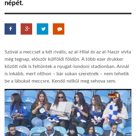
népét.
LATIMO.HU
GLOBOBOOK
Szóval a meccset a két rivális, az al-Hilal és az al-Naszr vívta
még tegnap, először külföldi földön. A több ezer drukker
között nők is feltűntek a nyugat-londoni stadionban. Annál
is inkább, mert otthon – bár sokan szeretnék – nem tehetik
be a lábukat meccsre. Kendő nélkül meg sehova sem.