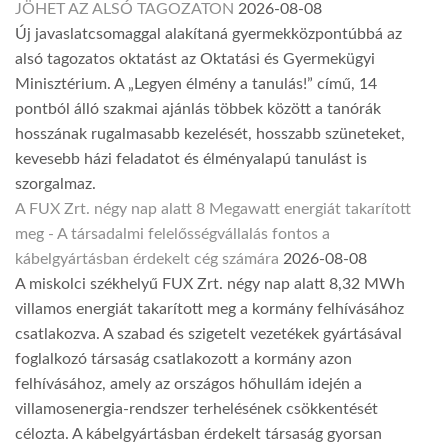
JÖHET AZ ALSÓ TAGOZATON
2026-08-08
Új javaslatcsomaggal alakítaná gyermekközpontúbbá az
alsó tagozatos oktatást az Oktatási és Gyermekügyi
Minisztérium. A „Legyen élmény a tanulás!” című, 14
pontból álló szakmai ajánlás többek között a tanórák
hosszának rugalmasabb kezelését, hosszabb szüneteket,
kevesebb házi feladatot és élményalapú tanulást is
szorgalmaz.
A FUX Zrt. négy nap alatt 8 Megawatt energiát takarított
meg - A társadalmi felelősségvállalás fontos a
kábelgyártásban érdekelt cég számára
2026-08-08
A miskolci székhelyű FUX Zrt. négy nap alatt 8,32 MWh
villamos energiát takarított meg a kormány felhívásához
csatlakozva. A szabad és szigetelt vezetékek gyártásával
foglalkozó társaság csatlakozott a kormány azon
felhívásához, amely az országos hőhullám idején a
villamosenergia-rendszer terhelésének csökkentését
célozta. A kábelgyártásban érdekelt társaság gyorsan