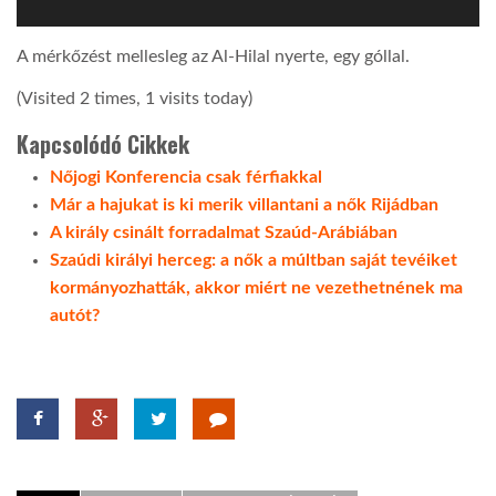
A mérkőzést mellesleg az Al-Hilal nyerte, egy góllal.
(Visited 2 times, 1 visits today)
Kapcsolódó Cikkek
Nőjogi Konferencia csak férfiakkal
Már a hajukat is ki merik villantani a nők Rijádban
A király csinált forradalmat Szaúd-Arábiában
Szaúdi királyi herceg: a nők a múltban saját tevéiket
kormányozhatták, akkor miért ne vezethetnének ma
autót?