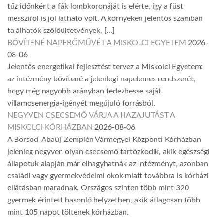
tűz időnként a fák lombkoronáját is elérte, így a füst
messziről is jól látható volt. A környéken jelentős számban
találhatók szőlőültetvények, […]
BŐVÍTENÉ NAPERŐMŰVÉT A MISKOLCI EGYETEM
2026-
08-06
Jelentős energetikai fejlesztést tervez a Miskolci Egyetem:
az intézmény bővítené a jelenlegi napelemes rendszerét,
hogy még nagyobb arányban fedezhesse saját
villamosenergia-igényét megújuló forrásból.
NEGYVEN CSECSEMŐ VÁRJA A HAZAJUTÁST A
MISKOLCI KÓRHÁZBAN
2026-08-06
A Borsod-Abaúj-Zemplén Vármegyei Központi Kórházban
jelenleg negyven olyan csecsemő tartózkodik, akik egészségi
állapotuk alapján már elhagyhatnák az intézményt, azonban
családi vagy gyermekvédelmi okok miatt továbbra is kórházi
ellátásban maradnak. Országos szinten több mint 320
gyermek érintett hasonló helyzetben, akik átlagosan több
mint 105 napot töltenek kórházban.