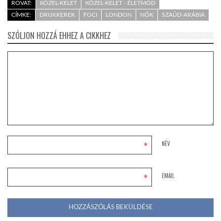
ROVAT:
KÖZEL-KELET
KÖZEL-KELET - ÉLETMÓD
CÍMKE:
DRUKKEREK
FOCI
LONDON
NŐK
SZAÚD-ARÁBIA
SZÓLJON HOZZÁ EHHEZ A CIKKHEZ
*
NÉV
*
EMAIL