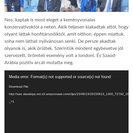
Nos, kaptak is most eleget a keményvonalas
konzervatívoktól a neten. Akik teljesen kiakadtak attól, hogy
olyant láttak honfitársnőiktől, amit otthon, éppen miattuk,
soha nem láthat nyilvánosan senki. De persze akadtak
olyanok is, akik örültek. Szerintük mindent egybevetve jól
szervezett, örömteli esemény volt a londoni. És Szaúd-
Arábia pozitív arcát mutatta meg.
Video
Media error: Format(s) not supported or source(s) not found
Player
Download File:
http://saic.alarabiya.net.s3.amazonaws.com/clips/15/08/13/20150813_1300_T2792_288
_=1