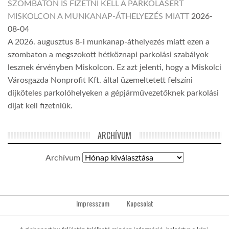
SZOMBATON IS FIZETNI KELL A PARKOLÁSÉRT
MISKOLCON A MUNKANAP-ÁTHELYEZÉS MIATT
2026-
08-04
A 2026. augusztus 8-i munkanap-áthelyezés miatt ezen a
szombaton a megszokott hétköznapi parkolási szabályok
lesznek érvényben Miskolcon. Ez azt jelenti, hogy a Miskolci
Városgazda Nonprofit Kft. által üzemeltetett felszíni
díjköteles parkolóhelyeken a gépjárművezetőknek parkolási
díjat kell fizetniük.
ARCHÍVUM
Archívum
Impresszum
Kapcsolat