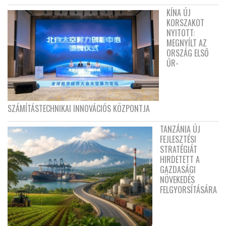
KÍNA ÚJ
KORSZAKOT
NYITOTT:
MEGNYÍLT AZ
ORSZÁG ELSŐ
ŰR-
SZÁMÍTÁSTECHNIKAI INNOVÁCIÓS KÖZPONTJA
TANZÁNIA ÚJ
FEJLESZTÉSI
STRATÉGIÁT
HIRDETETT A
GAZDASÁGI
NÖVEKEDÉS
FELGYORSÍTÁSÁRA