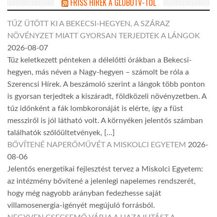
FRISS HÍREK A GLOBOTV-TŐL
TŰZ ÜTÖTT KI A BEKECSI-HEGYEN, A SZÁRAZ
NÖVÉNYZET MIATT GYORSAN TERJEDTEK A LÁNGOK
2026-08-07
Tűz keletkezett pénteken a délelőtti órákban a Bekecsi-
hegyen, más néven a Nagy-hegyen – számolt be róla a
Szerencsi Hírek. A beszámoló szerint a lángok több ponton
is gyorsan terjedtek a kiszáradt, földközeli növényzetben. A
tűz időnként a fák lombkoronáját is elérte, így a füst
messziről is jól látható volt. A környéken jelentős számban
találhatók szőlőültetvények, […]
BŐVÍTENÉ NAPERŐMŰVÉT A MISKOLCI EGYETEM
2026-
08-06
Jelentős energetikai fejlesztést tervez a Miskolci Egyetem:
az intézmény bővítené a jelenlegi napelemes rendszerét,
hogy még nagyobb arányban fedezhesse saját
villamosenergia-igényét megújuló forrásból.