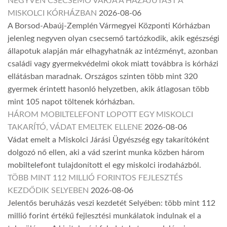
NEGYVEN CSECSEMŐ VÁRJA A HAZAJUTÁST A
MISKOLCI KÓRHÁZBAN
2026-08-06
A Borsod-Abaúj-Zemplén Vármegyei Központi Kórházban
jelenleg negyven olyan csecsemő tartózkodik, akik egészségi
állapotuk alapján már elhagyhatnák az intézményt, azonban
családi vagy gyermekvédelmi okok miatt továbbra is kórházi
ellátásban maradnak. Országos szinten több mint 320
gyermek érintett hasonló helyzetben, akik átlagosan több
mint 105 napot töltenek kórházban.
HÁROM MOBILTELEFONT LOPOTT EGY MISKOLCI
TAKARÍTÓ, VÁDAT EMELTEK ELLENE
2026-08-06
Vádat emelt a Miskolci Járási Ügyészség egy takarítóként
dolgozó nő ellen, aki a vád szerint munka közben három
mobiltelefont tulajdonított el egy miskolci irodaházból.
TÖBB MINT 112 MILLIÓ FORINTOS FEJLESZTÉS
KEZDŐDIK SELYEBEN
2026-08-06
Jelentős beruházás veszi kezdetét Selyében: több mint 112
millió forint értékű fejlesztési munkálatok indulnak el a