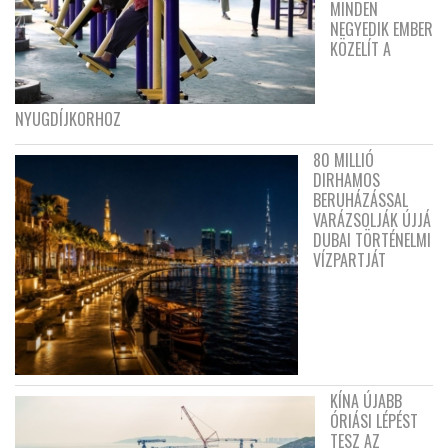
MINDEN
NEGYEDIK EMBER
KÖZELÍT A
NYUGDÍJKORHOZ
80 MILLIÓ
DIRHAMOS
BERUHÁZÁSSAL
VARÁZSOLJÁK ÚJJÁ
DUBAI TÖRTÉNELMI
VÍZPARTJÁT
KÍNA ÚJABB
ÓRIÁSI LÉPÉST
TESZ AZ