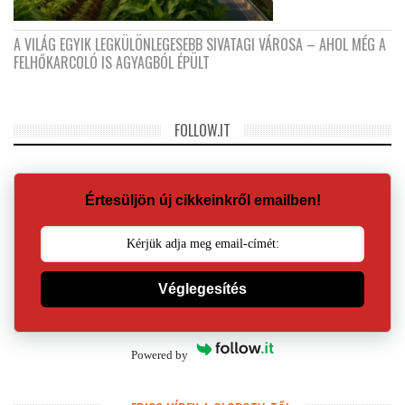
A VILÁG EGYIK LEGKÜLÖNLEGESEBB SIVATAGI VÁROSA – AHOL MÉG A
FELHŐKARCOLÓ IS AGYAGBÓL ÉPÜLT
FOLLOW.IT
Értesüljön új cikkeinkről emailben!
Véglegesítés
Powered by