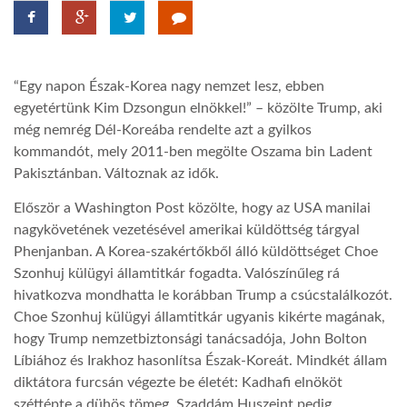
TROPICALMAGAZIN
“Egy napon Észak-Korea nagy nemzet lesz, ebben
GLOBOTV
egyetértünk Kim Dzsongun elnökkel!” – közölte Trump, aki
még nemrég Dél-Koreába rendelte azt a gyilkos
kommandót, mely 2011-ben megölte Oszama bin Ladent
AFRIKA TUDÁSTÁR
Pakisztánban. Változnak az idők.
Először a Washington Post közölte, hogy az USA manilai
A NAP SZÉPE
nagykövetének vezetésével amerikai küldöttség tárgyal
Phenjanban. A Korea-szakértőkből álló küldöttséget Choe
LINKTR.EE
Szonhuj külügyi államtitkár fogadta. Valószínűleg rá
hivatkozva mondhatta le korábban Trump a csúcstalálkozót.
Choe Szonhuj külügyi államtitkár ugyanis kikérte magának,
GLOBOZSARU
hogy Trump nemzetbiztonsági tanácsadója, John Bolton
Líbiához és Irakhoz hasonlítsa Észak-Koreát. Mindkét állam
diktátora furcsán végezte be életét: Kadhafi elnököt
DOBRAVERO.HU
széttépte a dühös tömeg, Szaddám Huszeint pedig