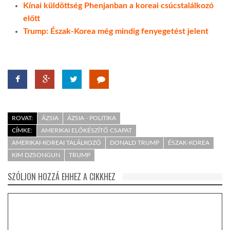
Kínai küldöttség Phenjanban a koreai csúcstalálkozó
előtt
Trump: Észak-Korea még mindig fenyegetést jelent
ROVAT:
ÁZSIA
ÁZSIA - POLITIKA
CÍMKE:
AMERIKAI ELŐKÉSZÍTŐ CSAPAT
AMERIKAI-KOREAI TALÁLKOZÓ
DONALD TRUMP
ÉSZAK-KOREA
KIM DZSONGUN
TRUMP
SZÓLJON HOZZÁ EHHEZ A CIKKHEZ