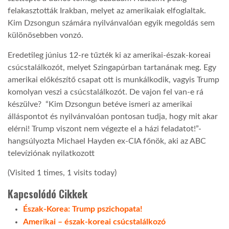
felakasztották Irakban, melyet az amerikaiak elfoglaltak.
LATIMO.HU
Kim Dzsongun számára nyilvánvalóan egyik megoldás sem
különösebben vonzó.
GLOBOBOOK
Eredetileg június 12-re tűzték ki az amerikai-észak-koreai
csúcstalálkozót, melyet Szingapúrban tartanának meg. Egy
amerikai előkészítő csapat ott is munkálkodik, vagyis Trump
komolyan veszi a csúcstalálkozót. De vajon fel van-e rá
készülve? “Kim Dzsongun betéve ismeri az amerikai
álláspontot és nyilvánvalóan pontosan tudja, hogy mit akar
elérni! Trump viszont nem végezte el a házi feladatot!”-
hangsúlyozta Michael Hayden ex-CIA főnök, aki az ABC
televíziónak nyilatkozott
(Visited 1 times, 1 visits today)
Kapcsolódó Cikkek
Észak-Korea: Trump pszichopata!
Amerikai – észak-koreai csúcstalálkozó