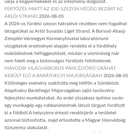
várja a kisgyermekeket és az intézmény dolgozóit.
FERTŐZÉS MIATT AZ IDEI SZEZON VÉGÉIG BEZÁRT AZ
ARLÓI STRAND
2026-08-05
A 2026-os fürdési szezon hátralévő részében nem fogadhat
látogatókat az Arlói Suvadás Liget Strand. A Borsod-Abaúj-
Zemplén Vármegyei Kormányhivatal laboratóriumi
vizsgálatok eredményei alapján rendelte el a fürdőhely
működésének felfüggesztését, miután a vízminőség már
nem felelt meg a biztonságos fürdőzés feltételeinek.
MÁSODIK VILÁGHÁBORÚS PÁNCÉLTÖRŐ GRÁNÁT
KERÜLT ELŐ A BARÁTHEGYI MAJORSÁGBAN
2026-08-05
Különleges esemény szakította meg hétfőn a Szimbiózis
Alapítvány Baráthegyi Majorságában zajló tanösvény-
fejlesztési munkálatokat. Az erdei útszakasz építése során
egy munkagép egy robbanótestnek látszó tárgyat fordított
ki a földből.A helyszínre érkező rendőrjárőr a területet
azonnal biztosította, majd értesítette a Magyar Honvédség
tűzszerész alakulatát.