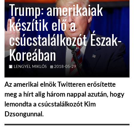
Trump: amerikaiak
KÖZEL-KELET
készítik elő a
csúcstalálkozót Észak-
AUSZTRÁLIA
Koreában
A VILÁG ITTHON
LENGYEL MIKLÓS
2018-05-29
MÉDIA
Az amerikai elnök Twitteren erősítette
meg a hírt alig három nappal azután, hogy
lemondta a csúcstalálkozót Kim
GLOBOTV BP
Dzsongunnal.
HÍR3D