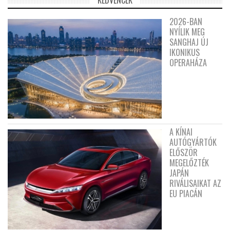
KEDVENCEK
2026-BAN
NYÍLIK MEG
SANGHAJ ÚJ
IKONIKUS
OPERAHÁZA
A KÍNAI
AUTÓGYÁRTÓK
ELŐSZÖR
MEGELŐZTÉK
JAPÁN
RIVÁLISAIKAT AZ
EU PIACÁN