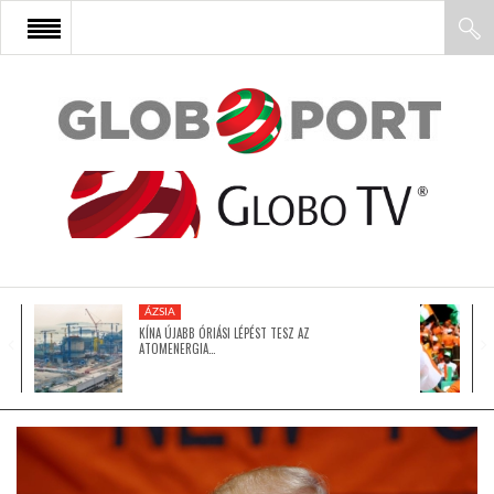
FŐOLDAL
AFRIKA
EURÓPA
ÁZSIA
ÁZSIA
KÍNA ÚJABB ÓRIÁSI LÉPÉST TESZ AZ
ATOMENERGIA…
ÉSZAK-AMERIKA
LATIN-AMERIKA