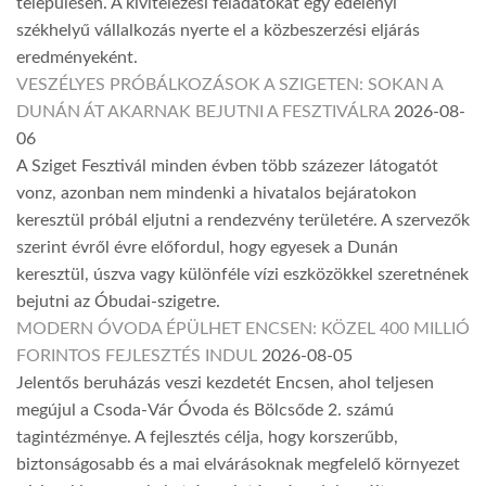
településen. A kivitelezési feladatokat egy edelényi
székhelyű vállalkozás nyerte el a közbeszerzési eljárás
eredményeként.
VESZÉLYES PRÓBÁLKOZÁSOK A SZIGETEN: SOKAN A
DUNÁN ÁT AKARNAK BEJUTNI A FESZTIVÁLRA
2026-08-
06
A Sziget Fesztivál minden évben több százezer látogatót
vonz, azonban nem mindenki a hivatalos bejáratokon
keresztül próbál eljutni a rendezvény területére. A szervezők
szerint évről évre előfordul, hogy egyesek a Dunán
keresztül, úszva vagy különféle vízi eszközökkel szeretnének
bejutni az Óbudai-szigetre.
MODERN ÓVODA ÉPÜLHET ENCSEN: KÖZEL 400 MILLIÓ
FORINTOS FEJLESZTÉS INDUL
2026-08-05
Jelentős beruházás veszi kezdetét Encsen, ahol teljesen
megújul a Csoda-Vár Óvoda és Bölcsőde 2. számú
tagintézménye. A fejlesztés célja, hogy korszerűbb,
biztonságosabb és a mai elvárásoknak megfelelő környezet