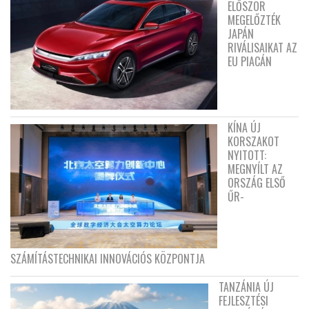
ELŐSZÖR
MEGELŐZTÉK
JAPÁN
RIVÁLISAIKAT AZ
EU PIACÁN
KÍNA ÚJ
KORSZAKOT
NYITOTT:
MEGNYÍLT AZ
ORSZÁG ELSŐ
ŰR-
SZÁMÍTÁSTECHNIKAI INNOVÁCIÓS KÖZPONTJA
TANZÁNIA ÚJ
FEJLESZTÉSI