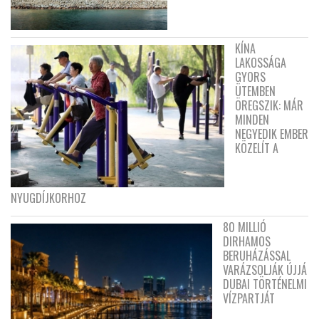
KÍNA
LAKOSSÁGA
GYORS
ÜTEMBEN
ÖREGSZIK: MÁR
MINDEN
NEGYEDIK EMBER
KÖZELÍT A
NYUGDÍJKORHOZ
80 MILLIÓ
DIRHAMOS
BERUHÁZÁSSAL
VARÁZSOLJÁK ÚJJÁ
DUBAI TÖRTÉNELMI
VÍZPARTJÁT