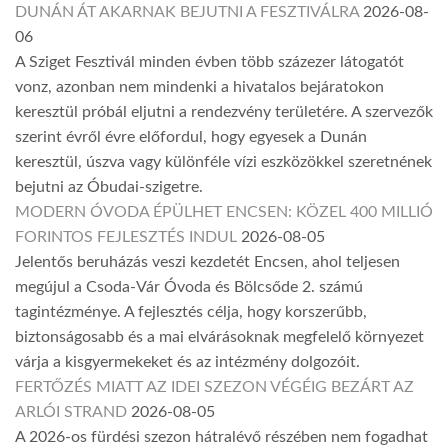
DUNÁN ÁT AKARNAK BEJUTNI A FESZTIVÁLRA
2026-08-
06
A Sziget Fesztivál minden évben több százezer látogatót
vonz, azonban nem mindenki a hivatalos bejáratokon
keresztül próbál eljutni a rendezvény területére. A szervezők
szerint évről évre előfordul, hogy egyesek a Dunán
keresztül, úszva vagy különféle vízi eszközökkel szeretnének
bejutni az Óbudai-szigetre.
MODERN ÓVODA ÉPÜLHET ENCSEN: KÖZEL 400 MILLIÓ
FORINTOS FEJLESZTÉS INDUL
2026-08-05
Jelentős beruházás veszi kezdetét Encsen, ahol teljesen
megújul a Csoda-Vár Óvoda és Bölcsőde 2. számú
tagintézménye. A fejlesztés célja, hogy korszerűbb,
biztonságosabb és a mai elvárásoknak megfelelő környezet
várja a kisgyermekeket és az intézmény dolgozóit.
FERTŐZÉS MIATT AZ IDEI SZEZON VÉGÉIG BEZÁRT AZ
ARLÓI STRAND
2026-08-05
A 2026-os fürdési szezon hátralévő részében nem fogadhat