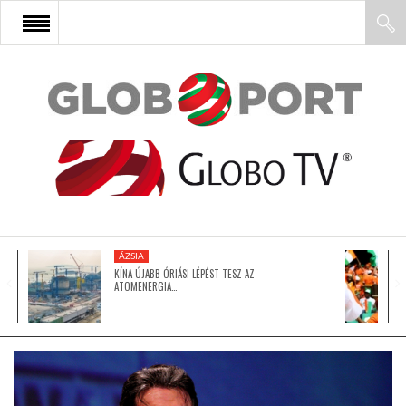
FŐOLDAL
AFRIKA
EURÓPA
ÁZSIA
ÁZSIA
KÍNA ÚJABB ÓRIÁSI LÉPÉST TESZ AZ
ATOMENERGIA…
ÉSZAK-AMERIKA
LATIN-AMERIKA