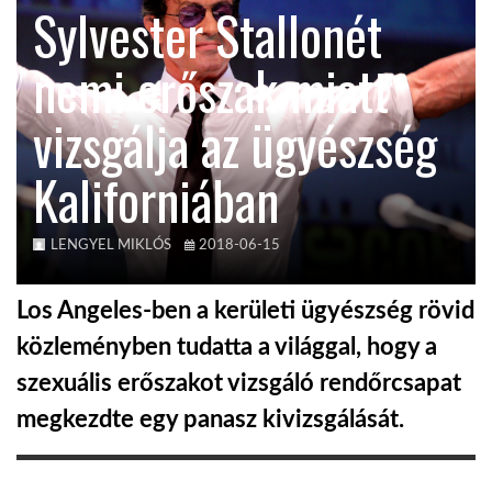
Sylvester Stallonét
KÖZEL-KELET
nemi erőszak miatt
vizsgálja az ügyészség
AUSZTRÁLIA
Kaliforniában
A VILÁG ITTHON
LENGYEL MIKLÓS
2018-06-15
MÉDIA
Los Angeles-ben a kerületi ügyészség rövid
közleményben tudatta a világgal, hogy a
szexuális erőszakot vizsgáló rendőrcsapat
GLOBOTV BP
megkezdte egy panasz kivizsgálását.
HÍR3D