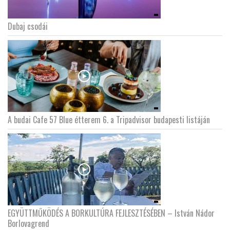
Dubaj csodái
A budai Cafe 57 Blue étterem 6. a Tripadvisor budapesti listáján
EGYÜTTMŰKÖDÉS A BORKULTÚRA FEJLESZTÉSÉBEN – István Nádor
Borlovagrend