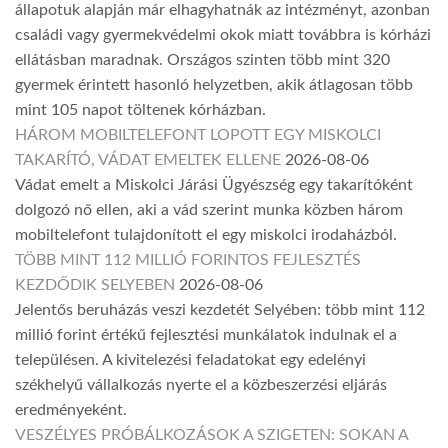
állapotuk alapján már elhagyhatnák az intézményt, azonban
családi vagy gyermekvédelmi okok miatt továbbra is kórházi
ellátásban maradnak. Országos szinten több mint 320
gyermek érintett hasonló helyzetben, akik átlagosan több
mint 105 napot töltenek kórházban.
HÁROM MOBILTELEFONT LOPOTT EGY MISKOLCI
TAKARÍTÓ, VÁDAT EMELTEK ELLENE
2026-08-06
Vádat emelt a Miskolci Járási Ügyészség egy takarítóként
dolgozó nő ellen, aki a vád szerint munka közben három
mobiltelefont tulajdonított el egy miskolci irodaházból.
TÖBB MINT 112 MILLIÓ FORINTOS FEJLESZTÉS
KEZDŐDIK SELYEBEN
2026-08-06
Jelentős beruházás veszi kezdetét Selyében: több mint 112
millió forint értékű fejlesztési munkálatok indulnak el a
településen. A kivitelezési feladatokat egy edelényi
székhelyű vállalkozás nyerte el a közbeszerzési eljárás
eredményeként.
VESZÉLYES PRÓBÁLKOZÁSOK A SZIGETEN: SOKAN A