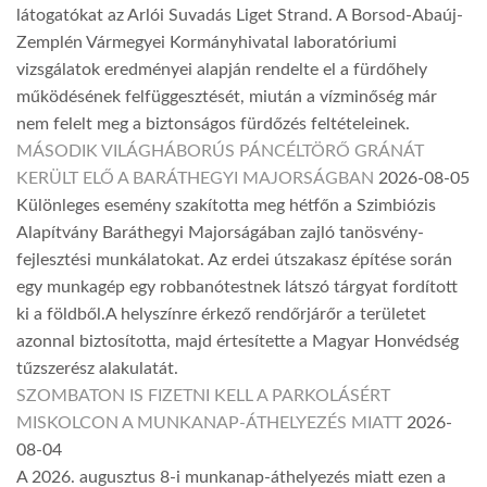
látogatókat az Arlói Suvadás Liget Strand. A Borsod-Abaúj-
Zemplén Vármegyei Kormányhivatal laboratóriumi
vizsgálatok eredményei alapján rendelte el a fürdőhely
működésének felfüggesztését, miután a vízminőség már
nem felelt meg a biztonságos fürdőzés feltételeinek.
MÁSODIK VILÁGHÁBORÚS PÁNCÉLTÖRŐ GRÁNÁT
KERÜLT ELŐ A BARÁTHEGYI MAJORSÁGBAN
2026-08-05
Különleges esemény szakította meg hétfőn a Szimbiózis
Alapítvány Baráthegyi Majorságában zajló tanösvény-
fejlesztési munkálatokat. Az erdei útszakasz építése során
egy munkagép egy robbanótestnek látszó tárgyat fordított
ki a földből.A helyszínre érkező rendőrjárőr a területet
azonnal biztosította, majd értesítette a Magyar Honvédség
tűzszerész alakulatát.
SZOMBATON IS FIZETNI KELL A PARKOLÁSÉRT
MISKOLCON A MUNKANAP-ÁTHELYEZÉS MIATT
2026-
08-04
A 2026. augusztus 8-i munkanap-áthelyezés miatt ezen a