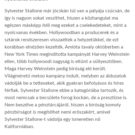
Sylvester Stallone már jócskán túl van a pályája csúcsán, de
LATIMO.HU
így is nagyon sokat veszíthet, hiszen a közhangulat ma
egészen másképp ítéli meg ezeket a cselekedeteket, mint a
GLOBOBOOK
nyolcvanas években. Hollywoodban a producerek és a
sztárok rendszeresen visszaéltek a helyzetükkel, de ezt
korábban elnézően kezelték. Amióta tavaly októberben a
New York Times megindította kampányát Harvey Weinstein
ellen, több hollywoodi nagyság is eltűnt a süllyesztőben.
Maga Harvey Weinstein pedig bíróság elé került.
Világméretű metoo kampány indult, melyben az áldozatok
vádolják be a tetteseket, akik gyakran befolyásos és híres
férfiak. Sylvester Stallone ebbe a kategóriába tartozik, és
most nemcsak a becsülete forog kockán, de a presztízse is.
Nem beszélve a pénztárcájáról, hiszen a bíróság komoly
pénzbírságot is megítélhet nemi erőszakért, amivel
Sylvester Stallone-t vádolja egy ismeretlen nő
Kaliforniában.