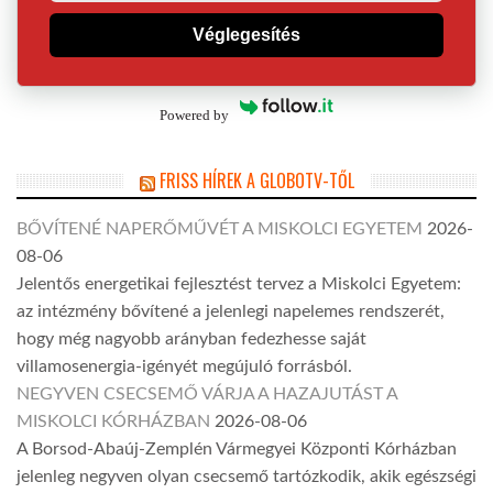
Véglegesítés
Powered by
FRISS HÍREK A GLOBOTV-TŐL
BŐVÍTENÉ NAPERŐMŰVÉT A MISKOLCI EGYETEM
2026-
08-06
Jelentős energetikai fejlesztést tervez a Miskolci Egyetem:
az intézmény bővítené a jelenlegi napelemes rendszerét,
hogy még nagyobb arányban fedezhesse saját
villamosenergia-igényét megújuló forrásból.
NEGYVEN CSECSEMŐ VÁRJA A HAZAJUTÁST A
MISKOLCI KÓRHÁZBAN
2026-08-06
A Borsod-Abaúj-Zemplén Vármegyei Központi Kórházban
jelenleg negyven olyan csecsemő tartózkodik, akik egészségi