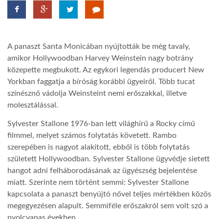
TROPICALMAGAZIN
A panaszt Santa Monicában nyújtották be még tavaly,
GLOBOTV
amikor Hollywoodban Harvey Weinstein nagy botrány
közepette megbukott. Az egykori legendás producert New
Yorkban faggatja a bíróság korábbi ügyeiről. Több tucat
AFRIKA TUDÁSTÁR
színésznő vádolja Weinsteint nemi erőszakkal, illetve
molesztálással.
A NAP SZÉPE
Sylvester Stallone 1976-ban lett világhírű a Rocky című
filmmel, melyet számos folytatás követett. Rambo
LINKTR.EE
szerepében is nagyot alakított, ebből is több folytatás
született Hollywoodban. Sylvester Stallone ügyvédje sietett
hangot adni felháborodásának az ügyészség bejelentése
GLOBOZSARU
miatt. Szerinte nem történt semmi: Sylvester Stallone
kapcsolata a panaszt benyújtó nővel teljes mértékben közös
megegyezésen alapult. Semmiféle erőszakról sem volt szó a
DOBRAVERO.HU
nyolcvanas években.