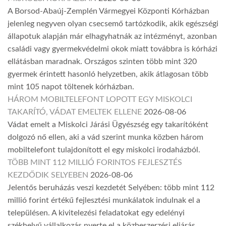
A Borsod-Abaúj-Zemplén Vármegyei Központi Kórházban
jelenleg negyven olyan csecsemő tartózkodik, akik egészségi
állapotuk alapján már elhagyhatnák az intézményt, azonban
családi vagy gyermekvédelmi okok miatt továbbra is kórházi
ellátásban maradnak. Országos szinten több mint 320
gyermek érintett hasonló helyzetben, akik átlagosan több
mint 105 napot töltenek kórházban.
HÁROM MOBILTELEFONT LOPOTT EGY MISKOLCI
TAKARÍTÓ, VÁDAT EMELTEK ELLENE
2026-08-06
Vádat emelt a Miskolci Járási Ügyészség egy takarítóként
dolgozó nő ellen, aki a vád szerint munka közben három
mobiltelefont tulajdonított el egy miskolci irodaházból.
TÖBB MINT 112 MILLIÓ FORINTOS FEJLESZTÉS
KEZDŐDIK SELYEBEN
2026-08-06
Jelentős beruházás veszi kezdetét Selyében: több mint 112
millió forint értékű fejlesztési munkálatok indulnak el a
településen. A kivitelezési feladatokat egy edelényi
székhelyű vállalkozás nyerte el a közbeszerzési eljárás