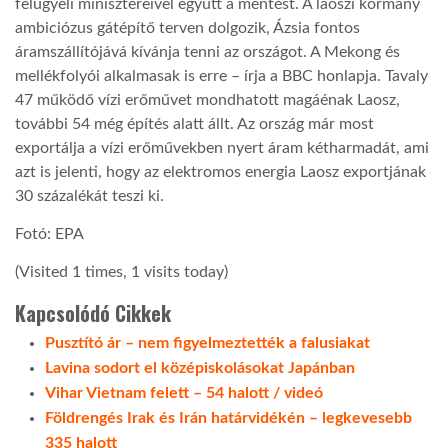
felügyeli minisztereivel együtt a mentést. A laoszi kormány
ambiciózus gátépítő terven dolgozik, Ázsia fontos
áramszállítójává kívánja tenni az országot. A Mekong és
mellékfolyói alkalmasak is erre – írja a BBC honlapja. Tavaly
47 működő vízi erőművet mondhatott magáénak Laosz,
további 54 még építés alatt állt. Az ország már most
exportálja a vízi erőművekben nyert áram kétharmadát, ami
azt is jelenti, hogy az elektromos energia Laosz exportjának
30 százalékát teszi ki.
Fotó: EPA
(Visited 1 times, 1 visits today)
Kapcsolódó Cikkek
Pusztító ár – nem figyelmeztették a falusiakat
Lavina sodort el középiskolásokat Japánban
Vihar Vietnam felett – 54 halott / videó
Földrengés Irak és Irán határvidékén – legkevesebb
335 halott