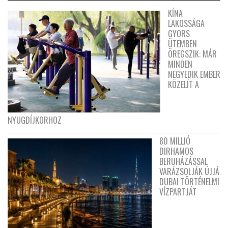
KÍNA
LAKOSSÁGA
GYORS
ÜTEMBEN
ÖREGSZIK: MÁR
MINDEN
NEGYEDIK EMBER
KÖZELÍT A
NYUGDÍJKORHOZ
80 MILLIÓ
DIRHAMOS
BERUHÁZÁSSAL
VARÁZSOLJÁK ÚJJÁ
DUBAI TÖRTÉNELMI
VÍZPARTJÁT