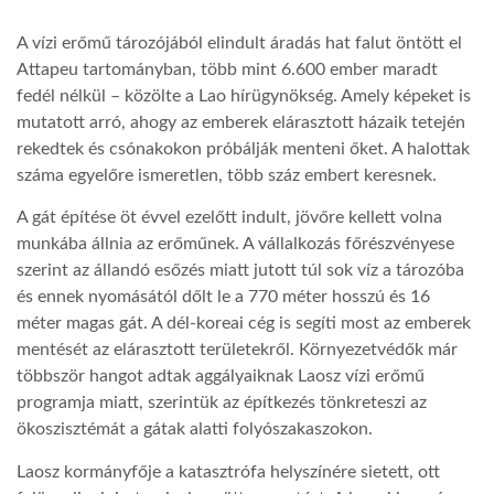
A vízi erőmű tározójából elindult áradás hat falut öntött el
LATIMO.HU
Attapeu tartományban, több mint 6.600 ember maradt
fedél nélkül – közölte a Lao hírügynökség. Amely képeket is
GLOBOBOOK
mutatott arró, ahogy az emberek elárasztott házaik tetején
rekedtek és csónakokon próbálják menteni őket. A halottak
száma egyelőre ismeretlen, több száz embert keresnek.
A gát építése öt évvel ezelőtt indult, jövőre kellett volna
munkába állnia az erőműnek. A vállalkozás főrészvényese
szerint az állandó esőzés miatt jutott túl sok víz a tározóba
és ennek nyomásától dőlt le a 770 méter hosszú és 16
méter magas gát. A dél-koreai cég is segíti most az emberek
mentését az elárasztott területekről. Környezetvédők már
többször hangot adtak aggályaiknak Laosz vízi erőmű
programja miatt, szerintük az építkezés tönkreteszi az
ökoszisztémát a gátak alatti folyószakaszokon.
Laosz kormányfője a katasztrófa helyszínére sietett, ott