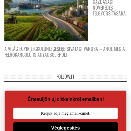
GAZDASÁGI
NÖVEKEDÉS
FELGYORSÍTÁSÁRA
A VILÁG EGYIK LEGKÜLÖNLEGESEBB SIVATAGI VÁROSA – AHOL MÉG A
FELHŐKARCOLÓ IS AGYAGBÓL ÉPÜLT
FOLLOW.IT
Értesüljön új cikkeinkről emailben!
Véglegesítés