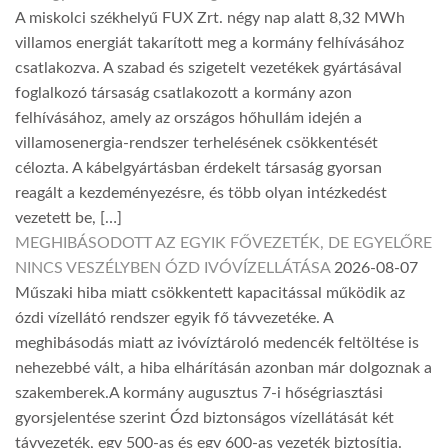
A miskolci székhelyű FUX Zrt. négy nap alatt 8,32 MWh
villamos energiát takarított meg a kormány felhívásához
csatlakozva. A szabad és szigetelt vezetékek gyártásával
foglalkozó társaság csatlakozott a kormány azon
felhívásához, amely az országos hőhullám idején a
villamosenergia-rendszer terhelésének csökkentését
célozta. A kábelgyártásban érdekelt társaság gyorsan
reagált a kezdeményezésre, és több olyan intézkedést
vezetett be, […]
MEGHIBÁSODOTT AZ EGYIK FŐVEZETÉK, DE EGYELŐRE
NINCS VESZÉLYBEN ÓZD IVÓVÍZELLÁTÁSA
2026-08-07
Műszaki hiba miatt csökkentett kapacitással működik az
ózdi vízellátó rendszer egyik fő távvezetéke. A
meghibásodás miatt az ivóvíztároló medencék feltöltése is
nehezebbé vált, a hiba elhárításán azonban már dolgoznak a
szakemberek.A kormány augusztus 7-i hőségriasztási
gyorsjelentése szerint Ózd biztonságos vízellátását két
távvezeték, egy 500-as és egy 600-as vezeték biztosítja.