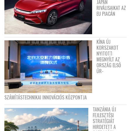
JAPÁN
RIVÁLISAIKAT AZ
EU PIACÁN
KÍNA ÚJ
KORSZAKOT
NYITOTT:
MEGNYÍLT AZ
ORSZÁG ELSŐ
ŰR-
SZÁMÍTÁSTECHNIKAI INNOVÁCIÓS KÖZPONTJA
TANZÁNIA ÚJ
FEJLESZTÉSI
STRATÉGIÁT
HIRDETETT A