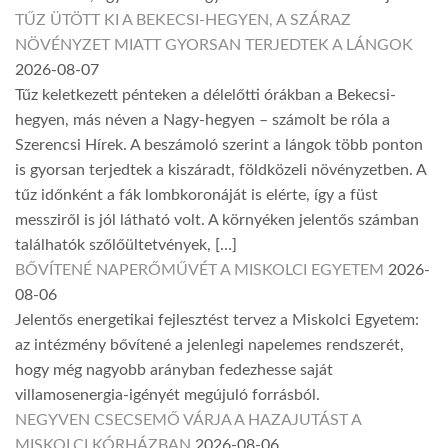
TŰZ ÜTÖTT KI A BEKECSI-HEGYEN, A SZÁRAZ
NÖVÉNYZET MIATT GYORSAN TERJEDTEK A LÁNGOK
2026-08-07
Tűz keletkezett pénteken a délelőtti órákban a Bekecsi-
hegyen, más néven a Nagy-hegyen – számolt be róla a
Szerencsi Hírek. A beszámoló szerint a lángok több ponton
is gyorsan terjedtek a kiszáradt, földközeli növényzetben. A
tűz időnként a fák lombkoronáját is elérte, így a füst
messziről is jól látható volt. A környéken jelentős számban
találhatók szőlőültetvények, […]
BŐVÍTENÉ NAPERŐMŰVÉT A MISKOLCI EGYETEM
2026-
08-06
Jelentős energetikai fejlesztést tervez a Miskolci Egyetem:
az intézmény bővítené a jelenlegi napelemes rendszerét,
hogy még nagyobb arányban fedezhesse saját
villamosenergia-igényét megújuló forrásból.
NEGYVEN CSECSEMŐ VÁRJA A HAZAJUTÁST A
MISKOLCI KÓRHÁZBAN
2026-08-06