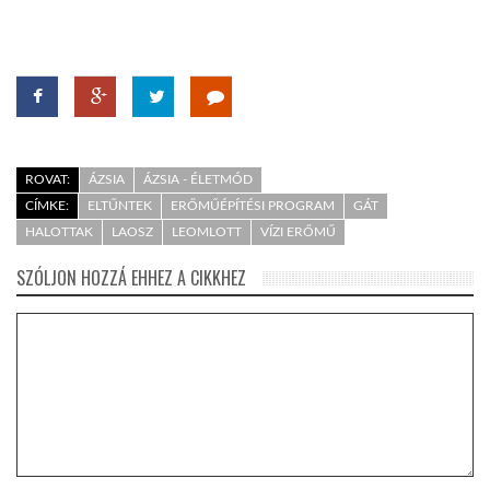
ROVAT:
ÁZSIA
ÁZSIA - ÉLETMÓD
CÍMKE:
ELTŰNTEK
ERŐMŰÉPÍTÉSI PROGRAM
GÁT
HALOTTAK
LAOSZ
LEOMLOTT
VÍZI ERŐMŰ
SZÓLJON HOZZÁ EHHEZ A CIKKHEZ