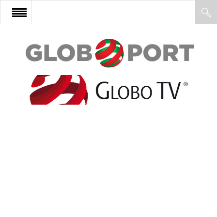
FŐOLDAL
AFRIKA
EURÓPA
ÁZSIA
ÉSZAK-AMERIKA
LATIN-AMERIKA