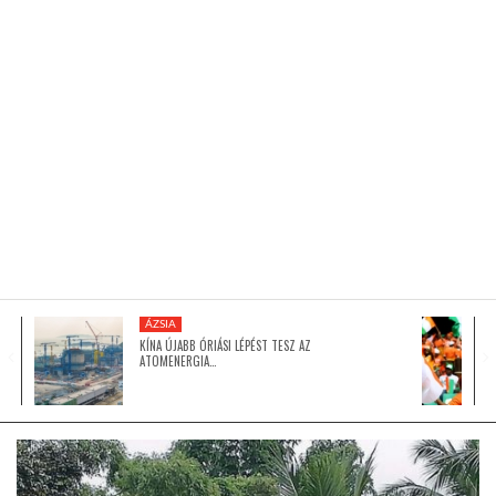
KÖZEL-KELET
AUSZTRÁLIA
A VILÁG ITTHON
MÉDIA
ÁZSIA
KÍNA ÚJABB ÓRIÁSI LÉPÉST TESZ AZ
ATOMENERGIA…
GLOBOTV BP
HÍR3D