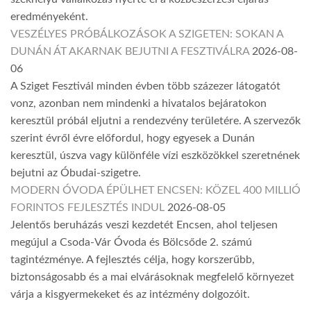
eredményeként.
VESZÉLYES PRÓBÁLKOZÁSOK A SZIGETEN: SOKAN A
DUNÁN ÁT AKARNAK BEJUTNI A FESZTIVÁLRA
2026-08-
06
A Sziget Fesztivál minden évben több százezer látogatót
vonz, azonban nem mindenki a hivatalos bejáratokon
keresztül próbál eljutni a rendezvény területére. A szervezők
szerint évről évre előfordul, hogy egyesek a Dunán
keresztül, úszva vagy különféle vízi eszközökkel szeretnének
bejutni az Óbudai-szigetre.
MODERN ÓVODA ÉPÜLHET ENCSEN: KÖZEL 400 MILLIÓ
FORINTOS FEJLESZTÉS INDUL
2026-08-05
Jelentős beruházás veszi kezdetét Encsen, ahol teljesen
megújul a Csoda-Vár Óvoda és Bölcsőde 2. számú
tagintézménye. A fejlesztés célja, hogy korszerűbb,
biztonságosabb és a mai elvárásoknak megfelelő környezet
várja a kisgyermekeket és az intézmény dolgozóit.