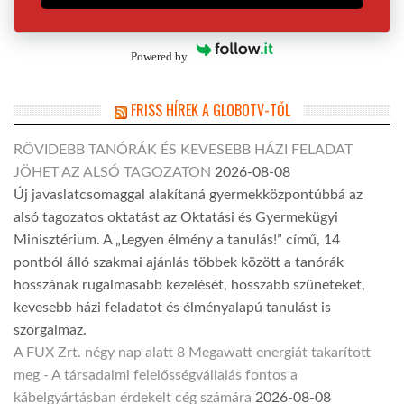
Powered by
FRISS HÍREK A GLOBOTV-TŐL
RÖVIDEBB TANÓRÁK ÉS KEVESEBB HÁZI FELADAT
JÖHET AZ ALSÓ TAGOZATON
2026-08-08
Új javaslatcsomaggal alakítaná gyermekközpontúbbá az
alsó tagozatos oktatást az Oktatási és Gyermekügyi
Minisztérium. A „Legyen élmény a tanulás!” című, 14
pontból álló szakmai ajánlás többek között a tanórák
hosszának rugalmasabb kezelését, hosszabb szüneteket,
kevesebb házi feladatot és élményalapú tanulást is
szorgalmaz.
A FUX Zrt. négy nap alatt 8 Megawatt energiát takarított
meg - A társadalmi felelősségvállalás fontos a
kábelgyártásban érdekelt cég számára
2026-08-08