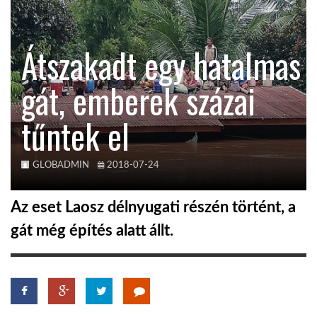
TROPICALMAGAZIN
Átszakadt egy hatalmas
GLOBOTV
gát, emberek százai
tűntek el
AFRIKA TUDÁSTÁR
A NAP SZÉPE
GLOBADMIN
2018-07-24
Az eset Laosz délnyugati részén történt, a
LINKTR.EE
gát még építés alatt állt.
GLOBOZSARU
DOBRAVERO.HU