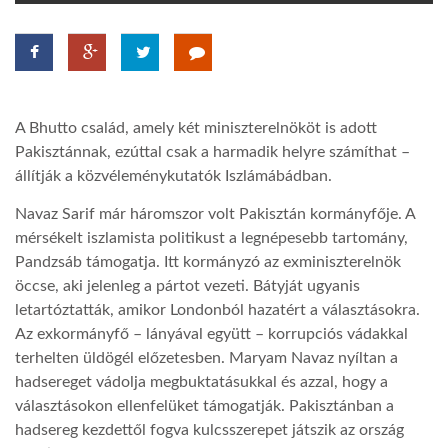
TROPICALMAGAZIN
GLOBOTV
A Bhutto család, amely két miniszterelnököt is adott
Pakisztánnak, ezúttal csak a harmadik helyre számíthat –
AFRIKA TUDÁSTÁR
állítják a közvéleménykutatók Iszlámábádban.
Navaz Sarif már háromszor volt Pakisztán kormányfője. A
A NAP SZÉPE
mérsékelt iszlamista politikust a legnépesebb tartomány,
Pandzsáb támogatja. Itt kormányzó az exminiszterelnök
öccse, aki jelenleg a pártot vezeti. Bátyját ugyanis
LINKTR.EE
letartóztatták, amikor Londonból hazatért a választásokra.
Az exkormányfő – lányával együtt – korrupciós vádakkal
terhelten üldögél előzetesben. Maryam Navaz nyíltan a
GLOBOZSARU
hadsereget vádolja megbuktatásukkal és azzal, hogy a
választásokon ellenfelüket támogatják. Pakisztánban a
DOBRAVERO.HU
hadsereg kezdettől fogva kulcsszerepet játszik az ország