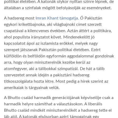
politikai életében. A katonák olykor nyíltan színre lépnek, de
általában a színfalak mögött befolyásolják az eseményeket.
LATIMO.HU
A hadsereg most
Imran Khant támogatja.
Ő Pakisztán
egykori krikettbajnoka, aki világbajnoki címet szerzett
GLOBOBOOK
csapatával a kilencvenes években. Aztán áttért a politikára,
ahol populista irányzatot követ. Mindenekelőtt jó
kapcsolatot ápol az iszlamista erőkkel, melyek nagy
szerepet játszanak Pakisztán politikai életében. Ezért
külföldön és belföldön egyformán aggodalommal gondolnak
arra, hogy olyan miniszterelnök kezébe kerül az
atomfegyver, aki a tálibokkal szimpatizál. De hát a tálib
szervezetet annak idején a pakisztáni hadsereg
titkosszolgálata hozta létre. Most pedig a hírek szerint az
amerikaiak is tárgyalnak velük.
A Bhutto család harmadik generációjának képviselője csak a
harmadik helyre számíthat a választásokon. A liberális
Bhutto család mindkét miniszterelnökét a hadsereg tette el
láb alól. A katonák elsősorban azért támogatnak egy