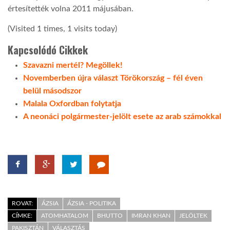
értesítették volna 2011 májusában.
(Visited 1 times, 1 visits today)
Kapcsolódó Cikkek
Szavazni mertél? Megöllek!
Novemberben újra választ Törökország – fél éven
belül másodszor
Malala Oxfordban folytatja
A neonáci polgármester-jelölt esete az arab számokkal
ROVAT:
ÁZSIA
ÁZSIA - POLITIKA
CÍMKE:
ATOMHATALOM
BHUTTO
IMRAN KHAN
JELÖLTEK
PAKISZTÁN
VÁLASZTÁS