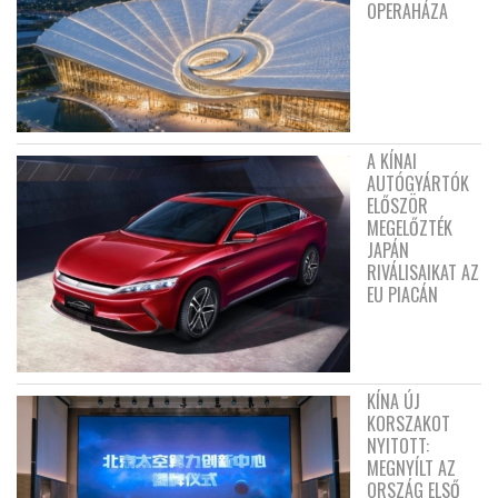
OPERAHÁZA
A KÍNAI
AUTÓGYÁRTÓK
ELŐSZÖR
MEGELŐZTÉK
JAPÁN
RIVÁLISAIKAT AZ
EU PIACÁN
KÍNA ÚJ
KORSZAKOT
NYITOTT:
MEGNYÍLT AZ
ORSZÁG ELSŐ