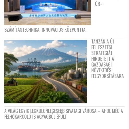
ŰR-
SZÁMÍTÁSTECHNIKAI INNOVÁCIÓS KÖZPONTJA
TANZÁNIA ÚJ
FEJLESZTÉSI
STRATÉGIÁT
HIRDETETT A
GAZDASÁGI
NÖVEKEDÉS
FELGYORSÍTÁSÁRA
A VILÁG EGYIK LEGKÜLÖNLEGESEBB SIVATAGI VÁROSA – AHOL MÉG A
FELHŐKARCOLÓ IS AGYAGBÓL ÉPÜLT