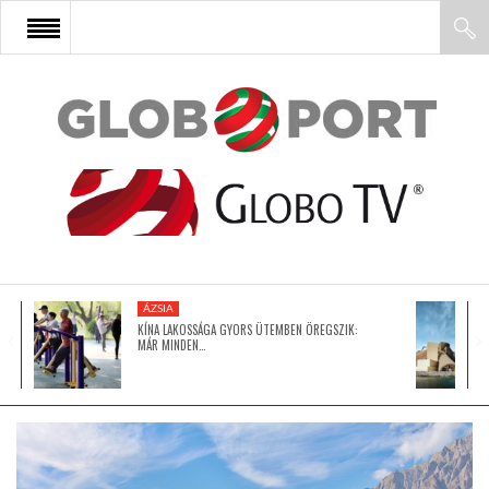
FŐOLDAL
AFRIKA
EURÓPA
ÁZSIA
ÁZSIA
KÍNA LAKOSSÁGA GYORS ÜTEMBEN ÖREGSZIK:
MÁR MINDEN…
ÉSZAK-AMERIKA
LATIN-AMERIKA