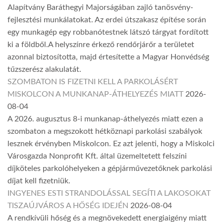
Alapítvány Baráthegyi Majorságában zajló tanösvény-
fejlesztési munkálatokat. Az erdei útszakasz építése során
egy munkagép egy robbanótestnek látszó tárgyat fordított
ki a földből.A helyszínre érkező rendőrjárőr a területet
azonnal biztosította, majd értesítette a Magyar Honvédség
tűzszerész alakulatát.
SZOMBATON IS FIZETNI KELL A PARKOLÁSÉRT
MISKOLCON A MUNKANAP-ÁTHELYEZÉS MIATT
2026-
08-04
A 2026. augusztus 8-i munkanap-áthelyezés miatt ezen a
szombaton a megszokott hétköznapi parkolási szabályok
lesznek érvényben Miskolcon. Ez azt jelenti, hogy a Miskolci
Városgazda Nonprofit Kft. által üzemeltetett felszíni
díjköteles parkolóhelyeken a gépjárművezetőknek parkolási
díjat kell fizetniük.
INGYENES ESTI STRANDOLÁSSAL SEGÍTI A LAKOSOKAT
TISZAÚJVÁROS A HŐSÉG IDEJÉN
2026-08-04
A rendkívüli hőség és a megnövekedett energiaigény miatt