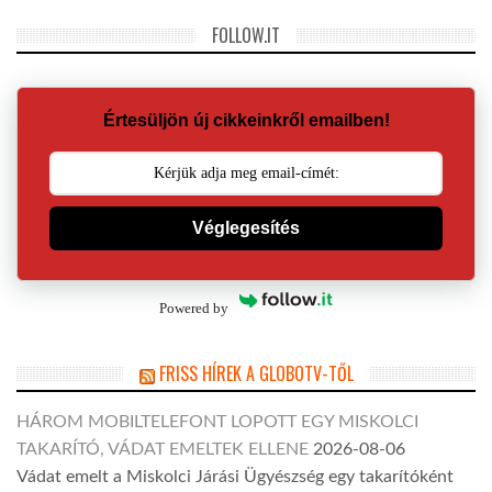
FOLLOW.IT
Értesüljön új cikkeinkről emailben!
Véglegesítés
Powered by
FRISS HÍREK A GLOBOTV-TŐL
HÁROM MOBILTELEFONT LOPOTT EGY MISKOLCI
TAKARÍTÓ, VÁDAT EMELTEK ELLENE
2026-08-06
Vádat emelt a Miskolci Járási Ügyészség egy takarítóként