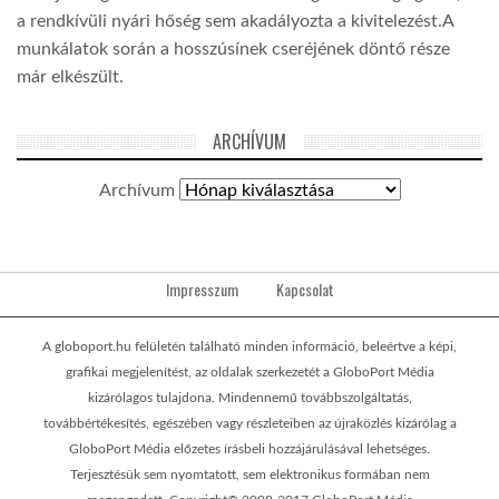
a rendkívüli nyári hőség sem akadályozta a kivitelezést.A
munkálatok során a hosszúsínek cseréjének döntő része
már elkészült.
ARCHÍVUM
Archívum
Impresszum
Kapcsolat
A globoport.hu felületén található minden információ, beleértve a képi,
grafikai megjelenítést, az oldalak szerkezetét a GloboPort Média
kizárólagos tulajdona. Mindennemű továbbszolgáltatás,
továbbértékesítés, egészében vagy részleteiben az újraközlés kizárólag a
GloboPort Média előzetes írásbeli hozzájárulásával lehetséges.
Terjesztésük sem nyomtatott, sem elektronikus formában nem