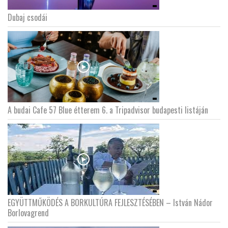
Dubaj csodái
A budai Cafe 57 Blue étterem 6. a Tripadvisor budapesti listáján
EGYÜTTMŰKÖDÉS A BORKULTÚRA FEJLESZTÉSÉBEN – István Nádor
Borlovagrend