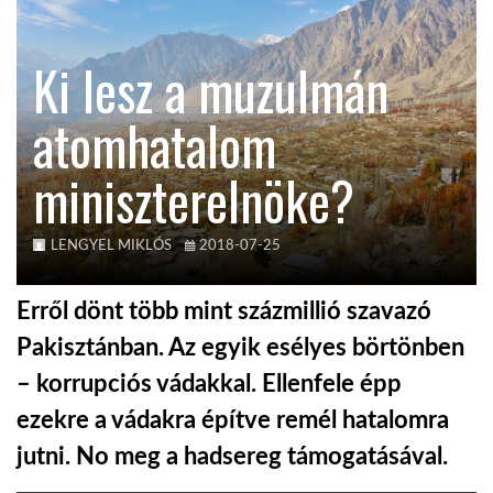
KÖZEL-KELET
Ki lesz a muzulmán
atomhatalom
AUSZTRÁLIA
miniszterelnöke?
A VILÁG ITTHON
LENGYEL MIKLÓS
2018-07-25
MÉDIA
Erről dönt több mint százmillió szavazó
Pakisztánban. Az egyik esélyes börtönben
– korrupciós vádakkal. Ellenfele épp
GLOBOTV BP
ezekre a vádakra építve remél hatalomra
jutni. No meg a hadsereg támogatásával.
HÍR3D