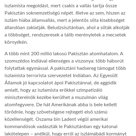
iszlamista megoldást, mert csakis a vallás tartja össze
Pakisztán soknemzetiségű népét. Illetve az sem, hiszen az
iszlám hiába államvallás, mert a jelentős síita kisebbséget
állandóan zaklatják. Beludzsisztánban, ahol a síiták alkotják
a többséget, rendszeresek a tálib merényletek a mecsetek
környékén.
A több mint 200 millió lakosú Pakisztán atomhatalom. A
szomszédos Indiával ellenséges a viszonya: több háborút
folytattak egymással. A pakisztáni hadsereg támogat több
iszlamista terrorista szervezetet Indiában. Az Egyesült
Államok jó kapcsolatot ápol Pakisztánnal, de aggódik
amiatt, hogy az iszlamista erőkkel szimpatizáló
miniszterelnök kezébe kerülhet a muzulmán világ
atomfegyvere. De hát Amerikának abba is bele kellett
törődnie, hogy szövetségese rejtegeti első számú
közellenségét. Oszama bin Ladent végül amerikai
kommandósok vadászták le Pakisztánban egy katonai
lakótelepen – anélkül, hogy erről az iszlámábádi kormányt