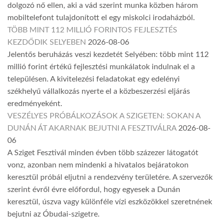
dolgozó nő ellen, aki a vád szerint munka közben három
mobiltelefont tulajdonított el egy miskolci irodaházból.
TÖBB MINT 112 MILLIÓ FORINTOS FEJLESZTÉS
KEZDŐDIK SELYEBEN
2026-08-06
Jelentős beruházás veszi kezdetét Selyében: több mint 112
millió forint értékű fejlesztési munkálatok indulnak el a
településen. A kivitelezési feladatokat egy edelényi
székhelyű vállalkozás nyerte el a közbeszerzési eljárás
eredményeként.
VESZÉLYES PRÓBÁLKOZÁSOK A SZIGETEN: SOKAN A
DUNÁN ÁT AKARNAK BEJUTNI A FESZTIVÁLRA
2026-08-
06
A Sziget Fesztivál minden évben több százezer látogatót
vonz, azonban nem mindenki a hivatalos bejáratokon
keresztül próbál eljutni a rendezvény területére. A szervezők
szerint évről évre előfordul, hogy egyesek a Dunán
keresztül, úszva vagy különféle vízi eszközökkel szeretnének
bejutni az Óbudai-szigetre.