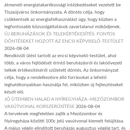
átmeneti energiatakarékossági intézkedéseket vezetett be
Tiszaújváros önkormányzata. A döntés célja, hogy
csökkentsék az energiafelhasználást úgy, hogy közben a
legfontosabb közszolgáltatások zavartalanul működjenek.
ÚJ BERUHÁZÁSOK ÉS TELEKÉRTÉKESÍTÉS: FONTOS
DÖNTÉSEKET HOZOTT AZ ENCSI KÉPVISELŐ-TESTÜLET
2026-08-04
Rendkívüli ülést tartott az encsi képviselő-testület, ahol
több, a város fejlődését érintő beruházásról és lakóövezeti
telkek értékesítéséről született döntés. Az önkormányzat
célja, hogy a rendelkezésre álló forrásokat a lehető
leghatékonyabban használja fel, miközben új fejlesztéseket
készít elő.
JÓ ÜTEMBEN HALAD A NYÍREGYHÁZA–MEZŐZOMBOR
VASÚTVONAL KORSZERŰSÍTÉSE
2026-08-04
A terveknek megfelelően zajlik a Mezőzombor és
Nyíregyháza közötti 100c jelű vasútvonal kiemelt felújítása.
A május végén elindított beruházás augusztus végéig tart, és