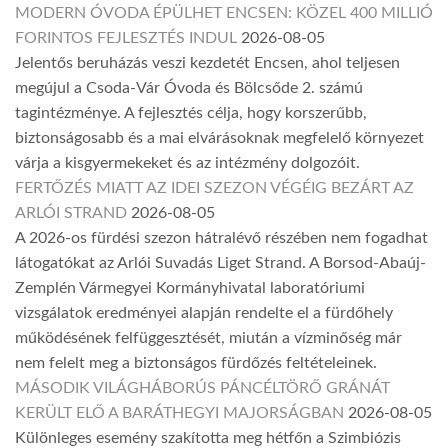
MODERN ÓVODA ÉPÜLHET ENCSEN: KÖZEL 400 MILLIÓ
FORINTOS FEJLESZTÉS INDUL
2026-08-05
Jelentős beruházás veszi kezdetét Encsen, ahol teljesen
megújul a Csoda-Vár Óvoda és Bölcsőde 2. számú
tagintézménye. A fejlesztés célja, hogy korszerűbb,
biztonságosabb és a mai elvárásoknak megfelelő környezet
várja a kisgyermekeket és az intézmény dolgozóit.
FERTŐZÉS MIATT AZ IDEI SZEZON VÉGÉIG BEZÁRT AZ
ARLÓI STRAND
2026-08-05
A 2026-os fürdési szezon hátralévő részében nem fogadhat
látogatókat az Arlói Suvadás Liget Strand. A Borsod-Abaúj-
Zemplén Vármegyei Kormányhivatal laboratóriumi
vizsgálatok eredményei alapján rendelte el a fürdőhely
működésének felfüggesztését, miután a vízminőség már
nem felelt meg a biztonságos fürdőzés feltételeinek.
MÁSODIK VILÁGHÁBORÚS PÁNCÉLTÖRŐ GRÁNÁT
KERÜLT ELŐ A BARÁTHEGYI MAJORSÁGBAN
2026-08-05
Különleges esemény szakította meg hétfőn a Szimbiózis